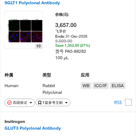
SGLT1 Polyclonal Antibody
价格
(元)
3,657.00
飞享价
31-Dec-2026
Ends:
5,009.00
Save 1,352.00 (27%)
10
货号
PA5-88282
100 µL
种属
类型
应用
Human
Rabbit
WB
ICC/IF
ELISA
Polyclonal
对比
高级验证
1篇参考文献
Invitrogen
GLUT3 Polyclonal Antibody