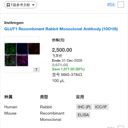
对比
1篇参考文献
Invitrogen
GLUT1 Recombinant Rabbit Monoclonal Antibody (10O1I5)
价格
(元)
2,500.00
飞享价
31-Dec-2026
Ends:
3,571.00
Save 1,071.00 (30%)
7
货号
MA5-37843
100 µL
种属
类型
应用
Human
Rabbit
IHC (P)
ICC/IF
Mouse
Recombinant
ELISA
Monoclonal