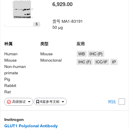
6,929.00
货号
MA1-83191
5
50 µg
种属
类型
应用
Human
Mouse
WB
IHC (P)
Mouse
Monoclonal
IHC (F)
ICC/IF
IP
Non-human
primate
Pig
Rabbit
Rat
对比
高级验证
6篇参考文献
Invitrogen
GLUT1 Polyclonal Antibody