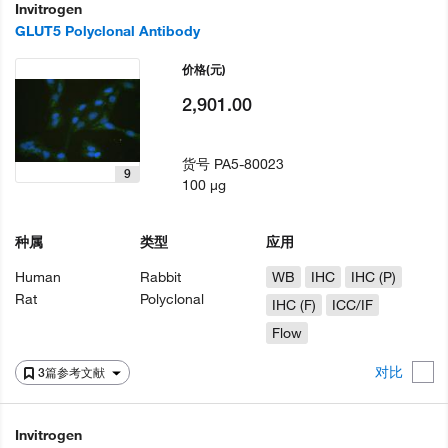
Invitrogen
GLUT5 Polyclonal Antibody
价格
(元)
2,901.00
货号
PA5-80023
9
100 µg
种属
类型
应用
Human
Rabbit
WB
IHC
IHC (P)
Rat
Polyclonal
IHC (F)
ICC/IF
Flow
对比
3篇参考文献
Invitrogen