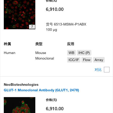
价格
(元)
6,910.00
货号
6513-MSM4-P1ABX
7
100 µg
种属
类型
应用
Human
Mouse
WB
IHC (P)
Monoclonal
ICC/IF
Flow
Array
对比
NeoBiotechnologies
GLUT-1 Monoclonal Antibody (GLUT1, 2476)
价格
(元)
6,910.00