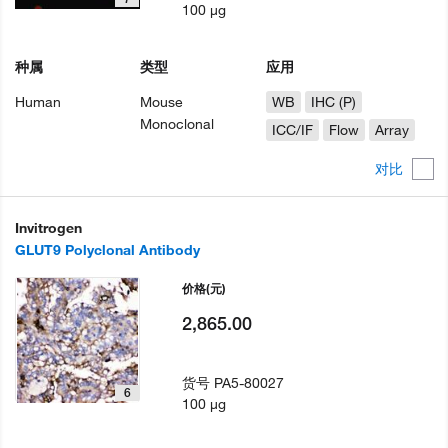
100 µg
种属
类型
应用
Human
Mouse
WB
IHC (P)
Monoclonal
ICC/IF
Flow
Array
对比
Invitrogen
GLUT9 Polyclonal Antibody
价格
(元)
2,865.00
货号
PA5-80027
6
100 µg