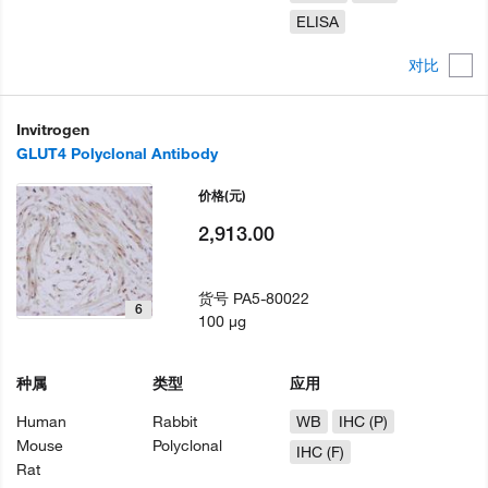
ELISA
对比
Invitrogen
GLUT4 Polyclonal Antibody
价格
(元)
2,913.00
货号
PA5-80022
6
100 µg
种属
类型
应用
Human
Rabbit
WB
IHC (P)
Mouse
Polyclonal
IHC (F)
Rat