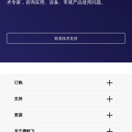
术专家，咨询应用、设备、常规产品使用问题。
联系技术支持
订购
订单状态查询
支持
订单支持
货号直购
帮助&支持
资源
现货供应中心
联系我们 - 400 820 8982
电子采购
技术支持中心
学习中心
关于赛默飞
查找文件&证书