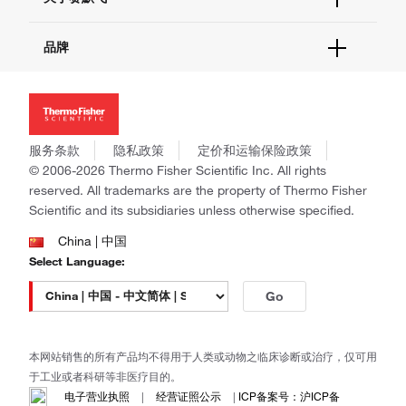
促销
报告网站问题
活动&研讨会
关于我们
品牌
社交媒体
招聘
投资者关系
Thermo Scientific
新闻
Applied Biosystems
社会责任
Invitrogen
商标
Gibco
服务条款
隐私政策
定价和运输保险政策
政策和通知
Ion Torrent
© 2006-2026 Thermo Fisher Scientific Inc. All rights
reserved. All trademarks are the property of Thermo Fisher
Unity Lab Services
Scientific and its subsidiaries unless otherwise specified.
Patheon
PPD
China | 中国
Select Language:
Go
本网站销售的所有产品均不得用于人类或动物之临床诊断或治疗，仅可用
于工业或者科研等非医疗目的。
电子营业执照
|
经营证照公示
|
ICP备案号：沪ICP备