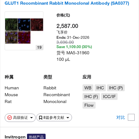
GLUT1 Recombinant Rabbit Monoclonal Antibody (SA0377)
价格
(元)
2,587.00
飞享价
31-Dec-2026
Ends:
3,696.00
Save 1,109.00 (30%)
19
货号
MA5-31960
100 µL
种属
类型
应用
Human
Rabbit
WB
IHC
IHC (P)
Mouse
Recombinant
IHC (F)
ICC/IF
Rat
Monoclonal
Flow
对比
高级验证
8篇参考文献
Invitrogen
热销产品