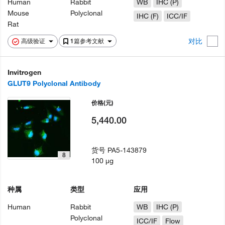
Human
Rabbit
WB
IHC (P)
Mouse
Polyclonal
IHC (F)
ICC/IF
Rat
对比
高级验证
1篇参考文献
Invitrogen
GLUT9 Polyclonal Antibody
价格
(元)
5,440.00
货号
PA5-143879
8
100 µg
种属
类型
应用
Human
Rabbit
WB
IHC (P)
Polyclonal
ICC/IF
Flow