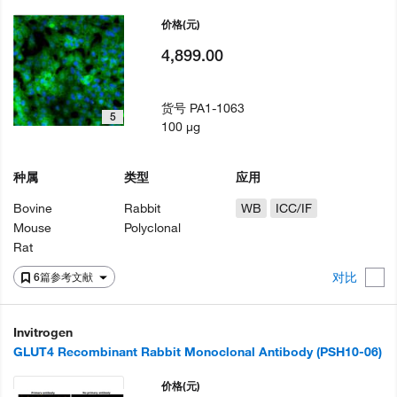
价格
(元)
4,899.00
货号
PA1-1063
5
100 µg
种属
类型
应用
Bovine
Rabbit
WB
ICC/IF
Mouse
Polyclonal
Rat
对比
6篇参考文献
Invitrogen
GLUT4 Recombinant Rabbit Monoclonal Antibody (PSH10-06)
价格
(元)