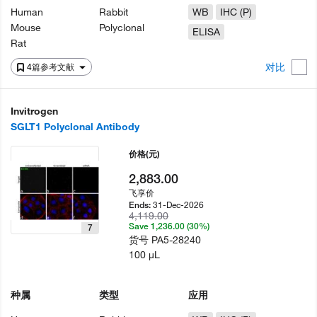
Human
Rabbit
WB
IHC (P)
Mouse
Polyclonal
ELISA
Rat
对比
4篇参考文献
Invitrogen
SGLT1 Polyclonal Antibody
价格
(元)
2,883.00
飞享价
31-Dec-2026
Ends:
4,119.00
Save 1,236.00 (30%)
7
货号
PA5-28240
100 µL
种属
类型
应用