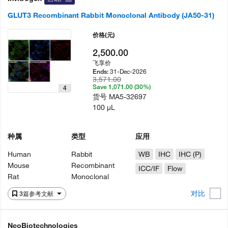
GLUT3 Recombinant Rabbit Monoclonal Antibody (JA50-31)
价格
(元)
2,500.00
飞享价
31-Dec-2026
Ends:
3,571.00
Save 1,071.00 (30%)
4
货号
MA5-32697
100 µL
种属
类型
应用
Human
Rabbit
WB
IHC
IHC (P)
Mouse
Recombinant
ICC/IF
Flow
Rat
Monoclonal
对比
3篇参考文献
NeoBiotechnologies