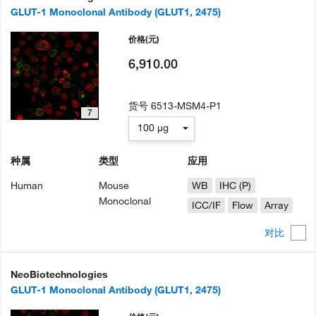
GLUT-1 Monoclonal Antibody (GLUT1, 2475)
价格
(元)
6,910.00
货号
6513-MSM4-P1
7
100 µg
种属
类型
应用
Human
Mouse
WB
IHC (P)
Monoclonal
ICC/IF
Flow
Array
对比
NeoBiotechnologies
GLUT-1 Monoclonal Antibody (GLUT1, 2475)