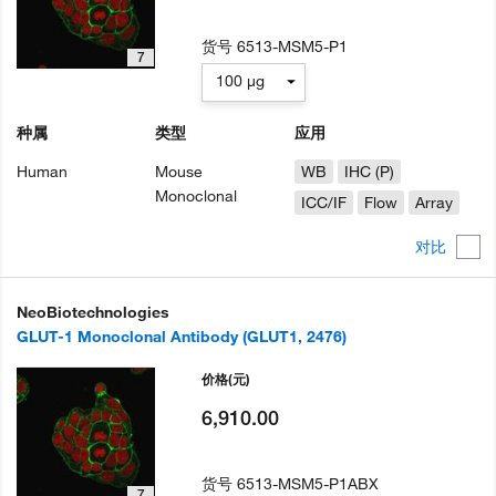
货号
6513-MSM5-P1
7
100 µg
种属
类型
应用
Human
Mouse
WB
IHC (P)
Monoclonal
ICC/IF
Flow
Array
对比
NeoBiotechnologies
GLUT-1 Monoclonal Antibody (GLUT1, 2476)
价格
(元)
6,910.00
货号
6513-MSM5-P1ABX
7