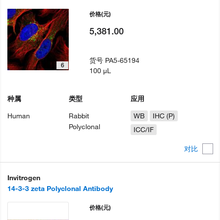
价格
(元)
5,381.00
货号
PA5-65194
6
100 µL
种属
类型
应用
Human
Rabbit
WB
IHC (P)
Polyclonal
ICC/IF
对比
Invitrogen
14-3-3 zeta Polyclonal Antibody
价格
(元)