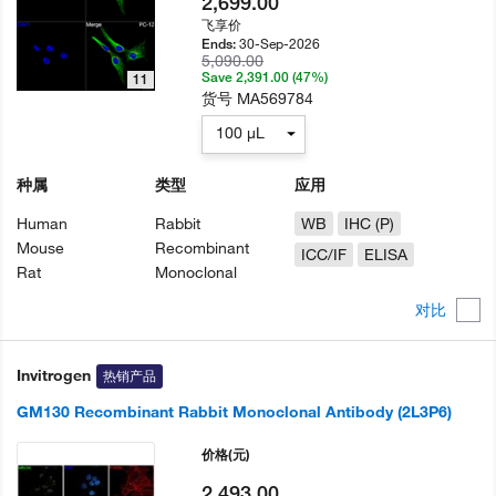
2,699.00
飞享价
30-Sep-2026
Ends:
5,090.00
Save 2,391.00 (47%)
11
货号
MA569784
100 µL
种属
类型
应用
Human
Rabbit
WB
IHC (P)
Mouse
Recombinant
ICC/IF
ELISA
Rat
Monoclonal
对比
Invitrogen
热销产品
GM130 Recombinant Rabbit Monoclonal Antibody (2L3P6)
价格
(元)
2,493.00