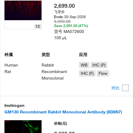
2,699.00
飞享价
30-Sep-2026
Ends:
5,090.00
Save 2,391.00 (47%)
12
货号
MA572600
100 µL
种属
类型
应用
Human
Rabbit
WB
IHC (P)
Rat
Recombinant
IHC (F)
Flow
Monoclonal
对比
Invitrogen
GM130 Recombinant Rabbit Monoclonal Antibody (9D8N7)
价格
(元)