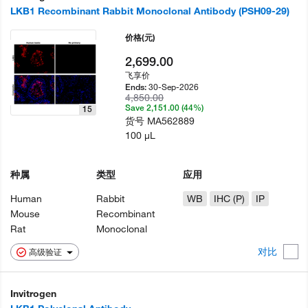
LKB1 Recombinant Rabbit Monoclonal Antibody (PSH09-29)
价格
(元)
2,699.00
飞享价
30-Sep-2026
Ends:
4,850.00
Save 2,151.00 (44%)
15
货号
MA562889
100 µL
种属
类型
应用
Human
Rabbit
WB
IHC (P)
IP
Mouse
Recombinant
Rat
Monoclonal
对比
高级验证
Invitrogen