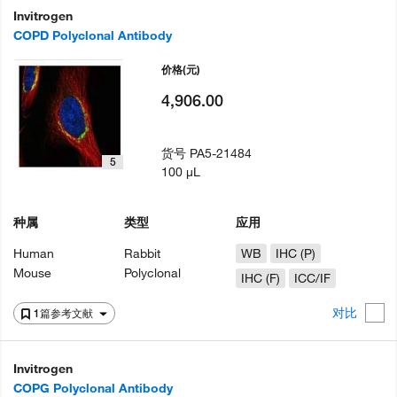
Invitrogen
COPD Polyclonal Antibody
价格
(元)
4,906.00
货号
PA5-21484
5
100 µL
种属
类型
应用
Human
Rabbit
WB
IHC (P)
Mouse
Polyclonal
IHC (F)
ICC/IF
对比
1篇参考文献
Invitrogen
COPG Polyclonal Antibody