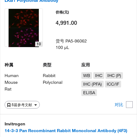
LKB1 Polyclonal Antibody
价格
(元)
4,991.00
货号
PA5-96062
10
100 µL
种属
类型
应用
Human
Rabbit
WB
IHC
IHC (P)
Mouse
Polyclonal
IHC (PFA)
ICC/IF
Rat
ELISA
对比
5篇参考文献
Invitrogen
14-3-3 Pan Recombinant Rabbit Monoclonal Antibody (4F3)