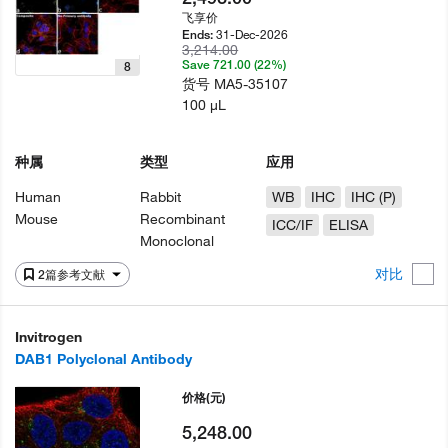
飞享价
31-Dec-2026
Ends:
3,214.00
Save 721.00 (22%)
8
货号
MA5-35107
100 µL
种属
类型
应用
Human
Rabbit
WB
IHC
IHC (P)
Mouse
Recombinant
ICC/IF
ELISA
Monoclonal
对比
2篇参考文献
Invitrogen
DAB1 Polyclonal Antibody
价格
(元)
5,248.00