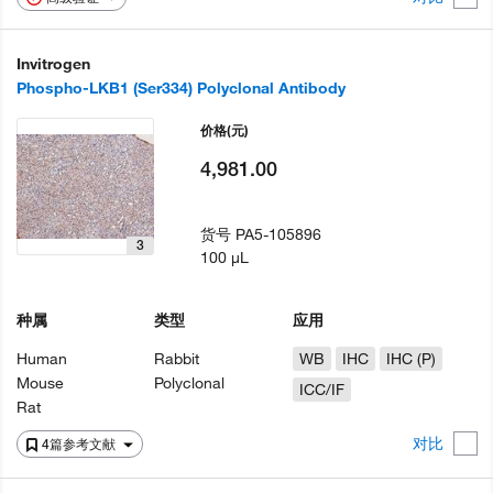
Invitrogen
Phospho-LKB1 (Ser334) Polyclonal Antibody
价格
(元)
4,981.00
货号
PA5-105896
3
100 µL
种属
类型
应用
Human
Rabbit
WB
IHC
IHC (P)
Mouse
Polyclonal
ICC/IF
Rat
对比
4篇参考文献