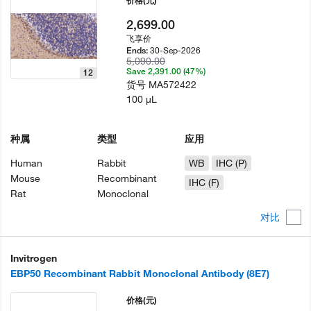
价格
(元)
2,699.00
飞享价
30-Sep-2026
Ends:
5,090.00
Save 2,391.00 (47%)
12
货号
MA572422
100 µL
种属
类型
应用
Human
Rabbit
WB
IHC (P)
Mouse
Recombinant
IHC (F)
Rat
Monoclonal
对比
Invitrogen
EBP50 Recombinant Rabbit Monoclonal Antibody (8E7)
价格
(元)