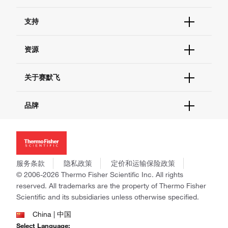
订单状态查询
支持
订单支持
货号直购
帮助&支持
资源
现货供应中心
联系我们 - 400 820 8982
电子采购
技术支持中心
学习中心
关于赛默飞
查找文件&证书
促销
报告网站问题
活动&研讨会
关于我们
品牌
社交媒体
招聘
投资者关系
Thermo Scientific
新闻
Applied Biosystems
社会责任
Invitrogen
商标
Gibco
服务条款
隐私政策
定价和运输保险政策
政策和通知
Ion Torrent
© 2006-2026 Thermo Fisher Scientific Inc. All rights
reserved. All trademarks are the property of Thermo Fisher
Unity Lab Services
Scientific and its subsidiaries unless otherwise specified.
Patheon
PPD
China | 中国
Select Language: