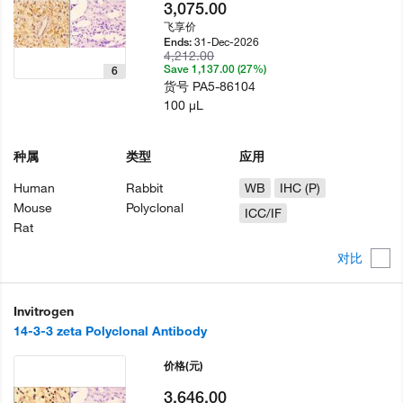
3,075.00
飞享价
31-Dec-2026
Ends:
4,212.00
Save 1,137.00 (27%)
6
货号
PA5-86104
100 µL
种属
类型
应用
Human
Rabbit
WB
IHC (P)
Mouse
Polyclonal
ICC/IF
Rat
对比
Invitrogen
14-3-3 zeta Polyclonal Antibody
价格
(元)
3,646.00