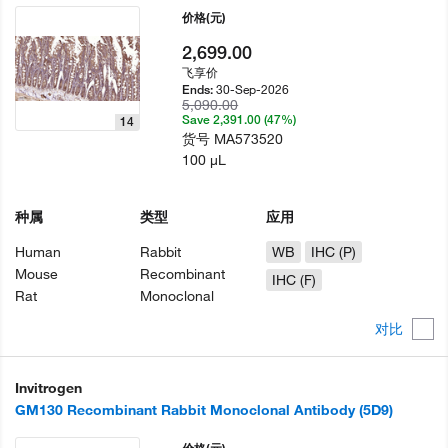
价格
(元)
2,699.00
飞享价
30-Sep-2026
Ends:
5,090.00
Save 2,391.00 (47%)
14
货号
MA573520
100 µL
种属
类型
应用
Human
Rabbit
WB
IHC (P)
Mouse
Recombinant
IHC (F)
Rat
Monoclonal
对比
Invitrogen
GM130 Recombinant Rabbit Monoclonal Antibody (5D9)