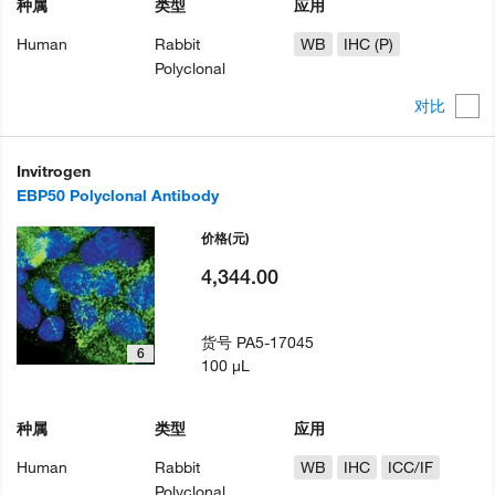
种属
类型
应用
Human
Rabbit
WB
IHC (P)
Polyclonal
对比
Invitrogen
EBP50 Polyclonal Antibody
价格
(元)
4,344.00
货号
PA5-17045
6
100 µL
种属
类型
应用
Human
Rabbit
WB
IHC
ICC/IF
Polyclonal