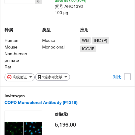
Save 957.00 (30%)
8
货号
AHO1392
100 µg
种属
类型
应用
Human
Mouse
WB
IHC (P)
Mouse
Monoclonal
ICC/IF
Non-human
primate
Rat
对比
高级验证
1篇参考文献
Invitrogen
COPD Monoclonal Antibody (P1318)
价格
(元)
5,196.00