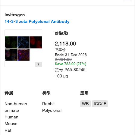
Invitrogen
14-3-3 zeta Polyclonal Antibody
价格
(元)
2,118.00
飞享价
31-Dec-2026
Ends:
2,901.00
Save 783.00 (27%)
7
货号
PA5-80245
100 µg
种属
类型
应用
Non-human
Rabbit
WB
ICC/IF
primate
Polyclonal
Human
Mouse
Rat