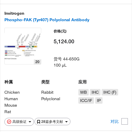
Invitrogen
Phospho-FAK (Tyr407) Polyclonal Antibody
价格
(元)
5,124.00
货号
44-650G
20
100 µL
种属
类型
应用
Chicken
Rabbit
WB
IHC
IHC (F)
Human
Polyclonal
ICC/IF
IP
Mouse
Rat
对比
高级验证
28篇参考文献