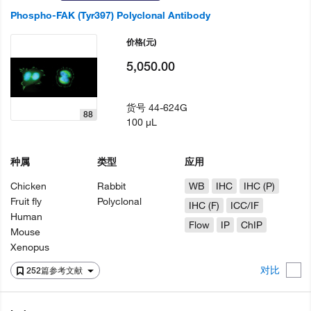
Phospho-FAK (Tyr397) Polyclonal Antibody
价格
(元)
5,050.00
货号
44-624G
88
100 µL
种属
类型
应用
Chicken
Rabbit
WB
IHC
IHC (P)
Fruit fly
Polyclonal
IHC (F)
ICC/IF
Human
Flow
IP
ChIP
Mouse
Xenopus
对比
252篇参考文献