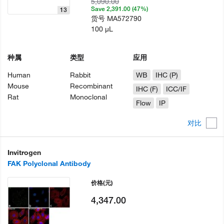
5,090.00
Save 2,391.00 (47%)
13
货号
MA572790
100 µL
种属
类型
应用
Human
Rabbit
WB
IHC (P)
Mouse
Recombinant
IHC (F)
ICC/IF
Rat
Monoclonal
Flow
IP
对比
Invitrogen
FAK Polyclonal Antibody
价格
(元)
4,347.00