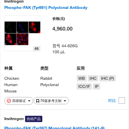
Invitrogen
Phospho-FAK (Tyr861) Polyclonal Antibody
价格
(元)
4,960.00
货号
44-626G
46
100 µL
种属
类型
应用
Chicken
Rabbit
WB
IHC
IHC (P)
Human
Polyclonal
ICC/IF
IP
Mouse
对比
高级验证
70篇参考文献
Invitrogen
热销产品
Phospho-FAK (Tyr397) Monoclonal Antibody (141-9)