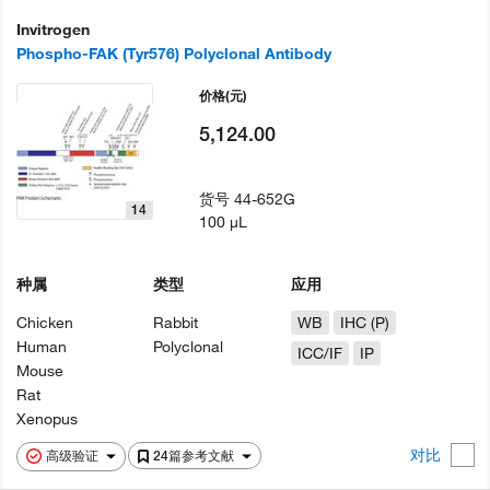
Invitrogen
Phospho-FAK (Tyr576) Polyclonal Antibody
价格
(元)
5,124.00
货号
44-652G
14
100 µL
种属
类型
应用
Chicken
Rabbit
WB
IHC (P)
Human
Polyclonal
ICC/IF
IP
Mouse
Rat
Xenopus
对比
高级验证
24篇参考文献