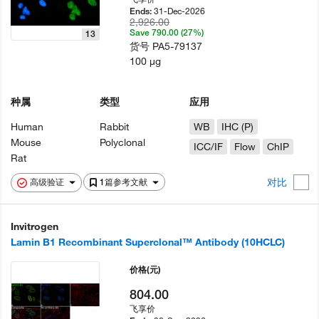
31-Dec-2026
Ends:
2,926.00
Save 790.00 (27%)
13
货号
PA5-79137
100 µg
种属
类型
应用
Human
Rabbit
WB
IHC (P)
Mouse
Polyclonal
ICC/IF
Flow
ChIP
Rat
对比
高级验证
1篇参考文献
Invitrogen
Lamin B1 Recombinant Superclonal™ Antibody (10HCLC)
价格
(元)
804.00
飞享价