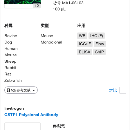
货号
MA1-06103
12
100 µL
种属
类型
应用
Bovine
Mouse
WB
IHC (F)
Dog
Monoclonal
ICC/IF
Flow
Human
ELISA
ChIP
Mouse
Sheep
Rabbit
Rat
Zebrafish
对比
5篇参考文献
Invitrogen
GSTP1 Polyclonal Antibody
价格
(元)