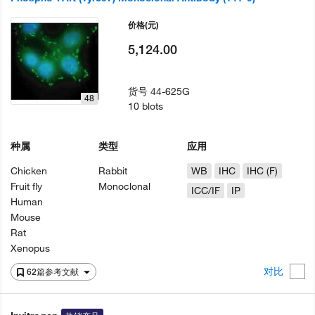
价格
(元)
5,124.00
货号
44-625G
48
10 blots
种属
类型
应用
Chicken
Rabbit
WB
IHC
IHC (F)
Fruit fly
Monoclonal
ICC/IF
IP
Human
Mouse
Rat
Xenopus
对比
62篇参考文献