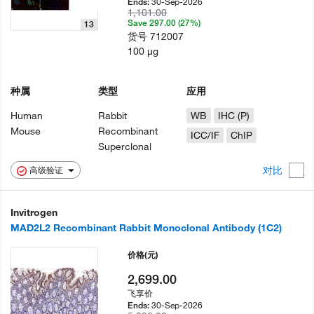
30-Sep-2026
Ends:
1,101.00
Save 297.00 (27%)
13
货号
712007
100 µg
种属
类型
应用
Human
Rabbit
WB
IHC (P)
Mouse
Recombinant
ICC/IF
ChIP
Superclonal
对比
高级验证
Invitrogen
MAD2L2 Recombinant Rabbit Monoclonal Antibody (1C2)
价格
(元)
2,699.00
飞享价
30-Sep-2026
Ends: