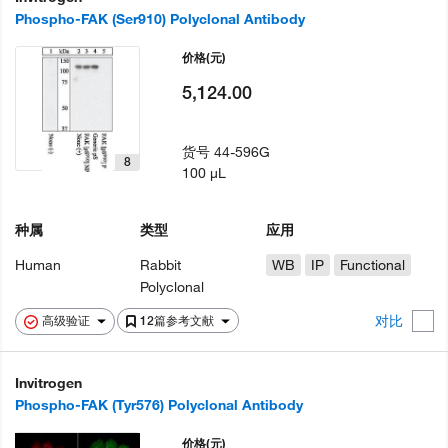
Phospho-FAK (Ser910) Polyclonal Antibody
价格
(元)
5,124.00
货号
44-596G
8
100 µL
种属
类型
应用
Human
Rabbit
WB
IP
Functional
Polyclonal
对比
高级验证
12篇参考文献
Invitrogen
Phospho-FAK (Tyr576) Polyclonal Antibody
价格
(元)