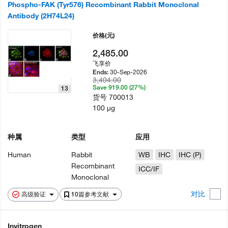
Phospho-FAK (Tyr576) Recombinant Rabbit Monoclonal
Antibody (2H74L24)
价格
(元)
2,485.00
飞享价
30-Sep-2026
Ends:
3,404.00
Save 919.00 (27%)
13
货号
700013
100 µg
种属
类型
应用
Human
Rabbit
WB
IHC
IHC (P)
Recombinant
ICC/IF
Monoclonal
对比
高级验证
10篇参考文献
Invitrogen