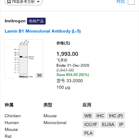
对比
76篇参考文献
Invitrogen
热销产品
Lamin B1 Monoclonal Antibody (L-5)
价格
(元)
1,993.00
飞享价
31-Dec-2026
Ends:
2,847.00
Save 854.00 (30%)
30
货号
33-2000
100 µg
种属
类型
应用
Chicken
Mouse
WB
IHC
IHC (P)
Human
Monoclonal
ICC/IF
ELISA
IP
Mouse
PLA
Rat