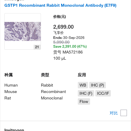
GSTP1 Recombinant Rabbit Monoclonal Antibody (E7F9)
价格
(元)
2,699.00
飞享价
30-Sep-2026
Ends:
5,090.00
Save 2,391.00 (47%)
21
货号
MA572186
100 µL
种属
类型
应用
Human
Rabbit
WB
IHC (P)
Mouse
Recombinant
IHC (F)
ICC/IF
Rat
Monoclonal
Flow
对比
Invitrogen