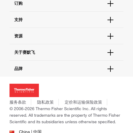
订购
订单状态查询
支持
订单支持
货号直购
帮助&支持
资源
现货供应中心
联系我们 - 400 820 8982
电子采购
技术支持中心
学习中心
关于赛默飞
查找文件&证书
促销
报告网站问题
活动&研讨会
关于我们
品牌
社交媒体
招聘
投资者关系
Thermo Scientific
新闻
Applied Biosystems
社会责任
Invitrogen
商标
Gibco
服务条款
隐私政策
定价和运输保险政策
政策和通知
Ion Torrent
© 2006-2026 Thermo Fisher Scientific Inc. All rights
reserved. All trademarks are the property of Thermo Fisher
Unity Lab Services
Scientific and its subsidiaries unless otherwise specified.
Patheon
PPD
China | 中国