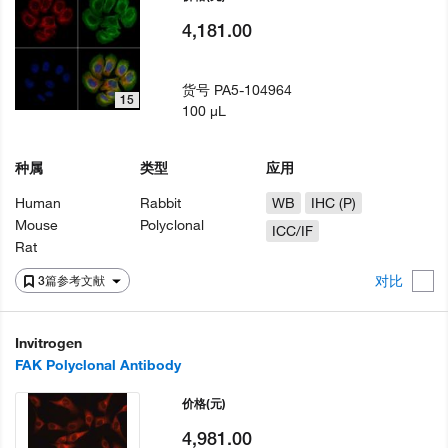
4,181.00
货号
PA5-104964
15
100 µL
种属
类型
应用
Human
Rabbit
WB
IHC (P)
Mouse
Polyclonal
ICC/IF
Rat
对比
3篇参考文献
Invitrogen
FAK Polyclonal Antibody
价格
(元)
4,981.00