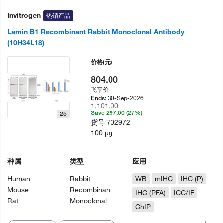
Invitrogen
热销产品
Lamin B1 Recombinant Rabbit Monoclonal Antibody
(10H34L18)
价格
(元)
804.00
飞享价
30-Sep-2026
Ends:
1,101.00
Save 297.00 (27%)
25
货号
702972
100 µg
种属
类型
应用
Human
Rabbit
WB
mIHC
IHC (P)
Mouse
Recombinant
IHC (PFA)
ICC/IF
Rat
Monoclonal
ChIP