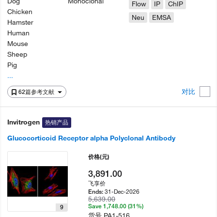
Dog
Monoclonal
Flow
IP
ChIP
Chicken
Neu
EMSA
Hamster
Human
Mouse
Sheep
Pig
...
对比
62篇参考文献
Invitrogen
热销产品
Glucocorticoid Receptor alpha Polyclonal Antibody
价格
(元)
3,891.00
飞享价
31-Dec-2026
Ends:
5,639.00
Save 1,748.00 (31%)
9
货号
PA1-516