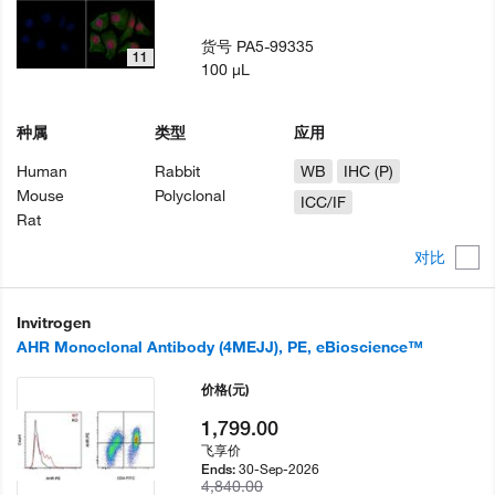
货号
PA5-99335
11
100 µL
种属
类型
应用
Human
Rabbit
WB
IHC (P)
Mouse
Polyclonal
ICC/IF
Rat
对比
Invitrogen
AHR Monoclonal Antibody (4MEJJ), PE, eBioscience™
价格
(元)
1,799.00
飞享价
30-Sep-2026
Ends:
4,840.00