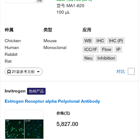
10
货号
MA1-620
100 µL
种属
类型
应用
Chicken
Mouse
WB
IHC
IHC (P)
Human
Monoclonal
ICC/IF
Flow
IP
Rabbit
Neu
Inhibition
Rat
对比
21篇参考文献
Invitrogen
热销产品
Estrogen Receptor alpha Polyclonal Antibody
价格
(元)
5,827.00