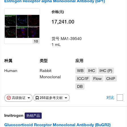
Estrogen Receptor alpha Monoclonal Antibody (SP1)
价格
(元)
17,241.00
货号
MA1-39540
10
1 mL
种属
类型
应用
Human
Rabbit
WB
IHC
IHC (P)
Monoclonal
ICC/IF
Flow
ChIP
DB
对比
高级验证
255篇参考文献
Invitrogen
热销产品
Glucocorticoid Receptor Monoclonal Antibody (BuGR2)