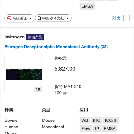
EMSA
对比
高级验证
44篇参考文献
Invitrogen
热销产品
Estrogen Receptor alpha Monoclonal Antibody (33)
价格
(元)
5,827.00
货号
MA1-310
19
100 µg
种属
类型
应用
Bovine
Mouse
WB
IHC
ICC/IF
Human
Monoclonal
Flow
IP
EMSA
Mouse