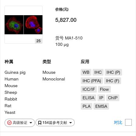
价格
(元)
5,827.00
货号
MA1-510
25
100 µg
种属
类型
应用
Guinea pig
Mouse
WB
IHC
IHC (P)
Human
Monoclonal
IHC (PFA)
IHC (F)
Mouse
ICC/IF
Flow
Sheep
ELISA
IP
ChIP
Rabbit
Rat
PLA
EMSA
Yeast
对比
高级验证
154篇参考文献