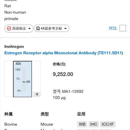
Rat
Non-human
primate
对比
高级验证
44篇参考文献
Invitrogen
Estrogen Receptor alpha Monoclonal Antibody (TE111.5D11)
价格
(元)
9,252.00
货号
MA1-12692
4
100 µg
种属
类型
应用
Bovine
Mouse
WB
IHC
ICC/IF