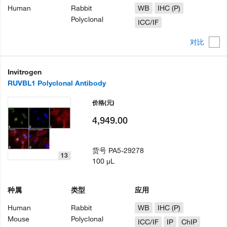
Human
Rabbit
WB
IHC (P)
Polyclonal
ICC/IF
对比
Invitrogen
RUVBL1 Polyclonal Antibody
价格
(元)
4,949.00
货号
PA5-29278
13
100 µL
种属
类型
应用
Human
Rabbit
WB
IHC (P)
Mouse
Polyclonal
ICC/IF
IP
ChIP