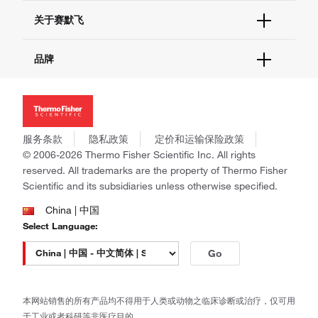
技术支持中心
学习中心
关于赛默飞
查找文件&证书
促销
报告网站问题
活动&研讨会
关于我们
品牌
社交媒体
招聘
投资者关系
Thermo Scientific
新闻
Applied Biosystems
社会责任
Invitrogen
商标
Gibco
服务条款
隐私政策
定价和运输保险政策
政策和通知
Ion Torrent
© 2006-2026 Thermo Fisher Scientific Inc. All rights
reserved. All trademarks are the property of Thermo Fisher
Unity Lab Services
Scientific and its subsidiaries unless otherwise specified.
Patheon
PPD
China | 中国
Select Language:
Go
本网站销售的所有产品均不得用于人类或动物之临床诊断或治疗，仅可用
于工业或者科研等非医疗目的。