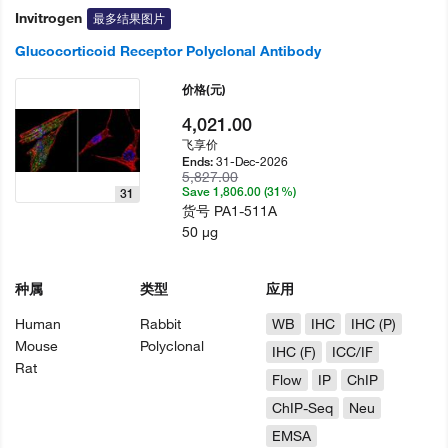
Invitrogen
最多结果图片
Glucocorticoid Receptor Polyclonal Antibody
价格
(元)
4,021.00
飞享价
31-Dec-2026
Ends:
5,827.00
Save 1,806.00 (31%)
31
货号
PA1-511A
50 µg
种属
类型
应用
Human
Rabbit
WB
IHC
IHC (P)
Mouse
Polyclonal
IHC (F)
ICC/IF
Rat
Flow
IP
ChIP
ChIP-Seq
Neu
EMSA