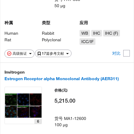
50 µg
种属
类型
应用
Human
Rabbit
WB
IHC
IHC (F)
Rat
Polyclonal
ICC/IF
对比
高级验证
17篇参考文献
Invitrogen
Estrogen Receptor alpha Monoclonal Antibody (AER311)
价格
(元)
5,215.00
货号
MA1-12600
6
100 µg