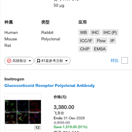
50 µg
种属
类型
应用
Human
Rabbit
WB
IHC
IHC (P)
Mouse
Polyclonal
ICC/IF
Flow
IP
Rat
ChIP
EMSA
对比
高级验证
41篇参考文献
Invitrogen
Glucocorticoid Receptor Polyclonal Antibody
价格
(元)
3,380.00
飞享价
31-Dec-2026
Ends:
4,899.00
Save 1,519.00 (31%)
12