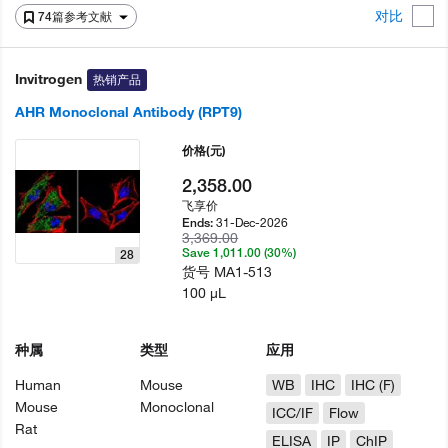
对比
74篇参考文献
Invitrogen
热销产品
AHR Monoclonal Antibody (RPT9)
价格
(元)
2,358.00
飞享价
31-Dec-2026
Ends:
3,369.00
Save 1,011.00 (30%)
28
货号
MA1-513
100 µL
种属
类型
应用
Human
Mouse
WB
IHC
IHC (F)
Mouse
Monoclonal
ICC/IF
Flow
Rat
ELISA
IP
ChIP