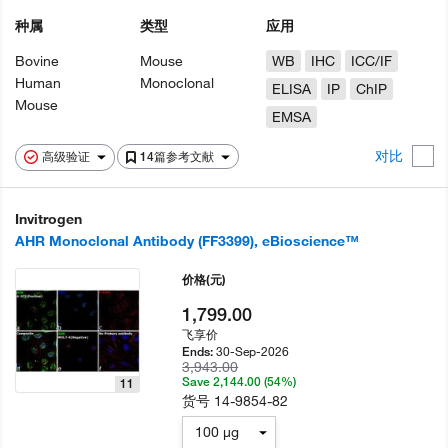
种属
类型
应用
Bovine
Mouse
WB
IHC
ICC/IF
Human
Monoclonal
ELISA
IP
ChIP
Mouse
EMSA
对比
高级验证
14篇参考文献
Invitrogen
AHR Monoclonal Antibody (FF3399), eBioscience™
价格
(元)
1,799.00
飞享价
30-Sep-2026
Ends:
3,943.00
Save 2,144.00 (54%)
11
货号
14-9854-82
100 µg