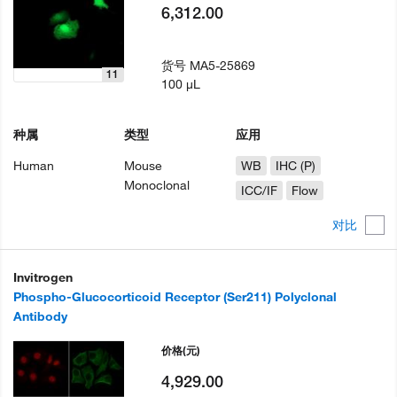
6,312.00
货号
MA5-25869
11
100 µL
种属
类型
应用
Human
Mouse
WB
IHC (P)
Monoclonal
ICC/IF
Flow
对比
Invitrogen
Phospho-Glucocorticoid Receptor (Ser211) Polyclonal
Antibody
价格
(元)
4,929.00