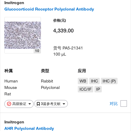
Invitrogen
Glucocorticoid Receptor Polyclonal Antibody
价格
(元)
4,339.00
货号
PA5-21341
10
100 µL
种属
类型
应用
Human
Rabbit
WB
IHC
IHC (P)
Mouse
Polyclonal
ICC/IF
IP
Rat
对比
高级验证
3篇参考文献
Invitrogen
AHR Polyclonal Antibody