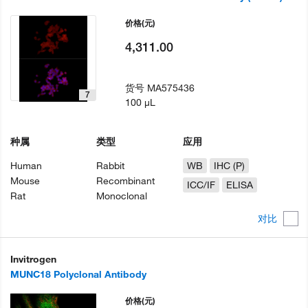
价格
(元)
4,311.00
货号
MA575436
7
100 µL
种属
类型
应用
Human
Rabbit
WB
IHC (P)
Mouse
Recombinant
ICC/IF
ELISA
Rat
Monoclonal
对比
Invitrogen
MUNC18 Polyclonal Antibody
价格
(元)