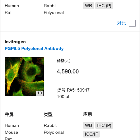
Human
Rabbit
WB
IHC (P)
Rat
Polyclonal
对比
Invitrogen
PGP9.5 Polyclonal Antibody
价格
(元)
4,590.00
货号
PA5150947
10
100 µL
种属
类型
应用
Human
Rabbit
WB
IHC (P)
Mouse
Polyclonal
ICC/IF
Rat