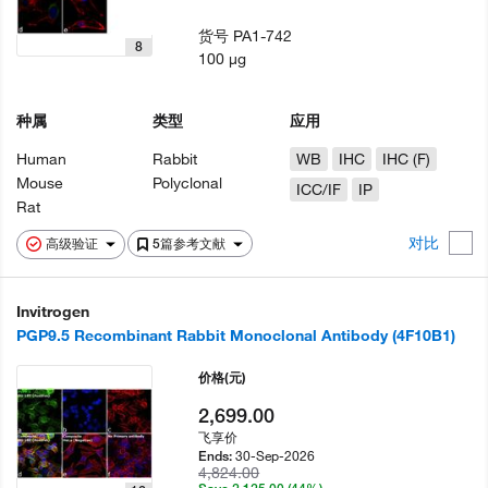
货号
PA1-742
8
100 µg
种属
类型
应用
Human
Rabbit
WB
IHC
IHC (F)
Mouse
Polyclonal
ICC/IF
IP
Rat
对比
高级验证
5篇参考文献
Invitrogen
PGP9.5 Recombinant Rabbit Monoclonal Antibody (4F10B1)
价格
(元)
2,699.00
飞享价
30-Sep-2026
Ends:
4,824.00