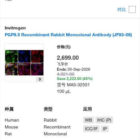
对比
Invitrogen
PGP9.5 Recombinant Rabbit Monoclonal Antibody (JF93-08)
价格
(元)
2,699.00
飞享价
30-Sep-2026
Ends:
4,921.00
Save 2,222.00 (45%)
9
货号
MA5-32551
100 µL
种属
类型
应用
Human
Rabbit
WB
IHC (P)
Mouse
Recombinant
ICC/IF
IP
Rat
Monoclonal