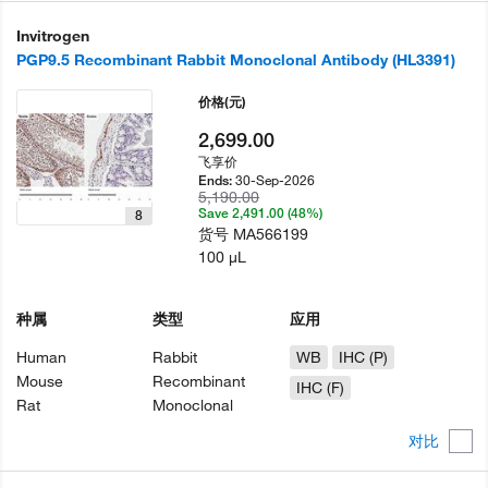
Invitrogen
PGP9.5 Recombinant Rabbit Monoclonal Antibody (HL3391)
价格
(元)
2,699.00
飞享价
30-Sep-2026
Ends:
5,190.00
Save 2,491.00 (48%)
8
货号
MA566199
100 µL
种属
类型
应用
Human
Rabbit
WB
IHC (P)
Mouse
Recombinant
IHC (F)
Rat
Monoclonal
对比