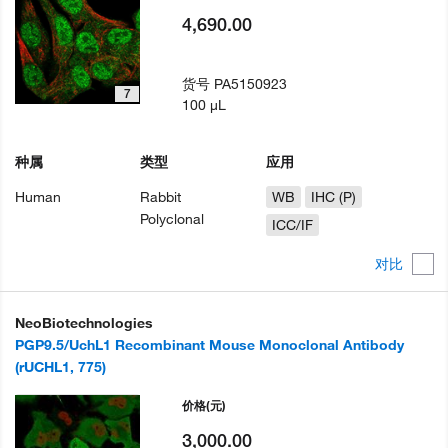
4,690.00
货号
PA5150923
7
100 µL
种属
类型
应用
Human
Rabbit
WB
IHC (P)
Polyclonal
ICC/IF
对比
NeoBiotechnologies
PGP9.5/UchL1 Recombinant Mouse Monoclonal Antibody
(rUCHL1, 775)
价格
(元)
3,000.00