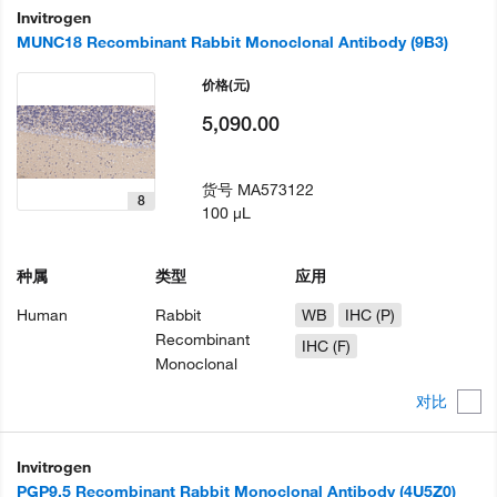
Invitrogen
MUNC18 Recombinant Rabbit Monoclonal Antibody (9B3)
价格
(元)
5,090.00
货号
MA573122
8
100 µL
种属
类型
应用
Human
Rabbit
WB
IHC (P)
Recombinant
IHC (F)
Monoclonal
对比
Invitrogen
PGP9.5 Recombinant Rabbit Monoclonal Antibody (4U5Z0)