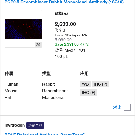
PGP9.5 Recombinant Rabbit Monoclonal Antibody (18C19)
价格
(元)
2,699.00
飞享价
30-Sep-2026
Ends:
5,090.00
Save 2,391.00 (47%)
20
货号
MA571704
100 µL
种属
类型
应用
Human
Rabbit
WB
IHC (P)
Mouse
Recombinant
IHC (F)
Rat
Monoclonal
对比
Invitrogen
热销产品