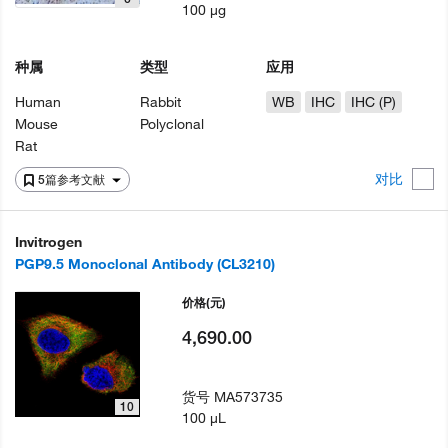
100 µg
种属
类型
应用
Human
Rabbit
WB
IHC
IHC (P)
Mouse
Polyclonal
Rat
对比
5篇参考文献
Invitrogen
PGP9.5 Monoclonal Antibody (CL3210)
价格
(元)
4,690.00
货号
MA573735
10
100 µL