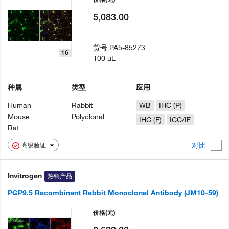
5,083.00
货号
PA5-85273
16
100 µL
种属
类型
应用
Human
Rabbit
WB
IHC (P)
Mouse
Polyclonal
IHC (F)
ICC/IF
Rat
对比
高级验证
Invitrogen
热销产品
PGP9.5 Recombinant Rabbit Monoclonal Antibody (JM10-59)
价格
(元)