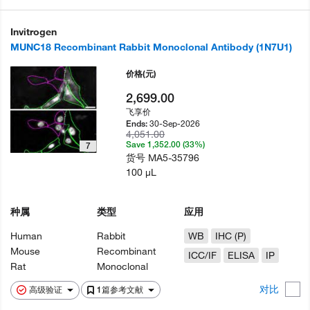
Invitrogen
MUNC18 Recombinant Rabbit Monoclonal Antibody (1N7U1)
价格
(元)
2,699.00
飞享价
30-Sep-2026
Ends:
4,051.00
Save 1,352.00 (33%)
7
货号
MA5-35796
100 µL
种属
类型
应用
Human
Rabbit
WB
IHC (P)
Mouse
Recombinant
ICC/IF
ELISA
IP
Rat
Monoclonal
对比
高级验证
1篇参考文献