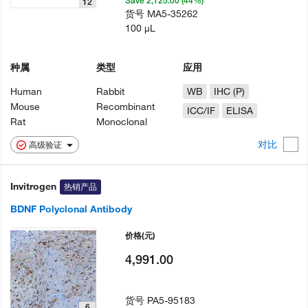
Save 2,125.00 (44%)
12
货号
MA5-35262
100 µL
种属
类型
应用
Human
Rabbit
WB
IHC (P)
Mouse
Recombinant
ICC/IF
ELISA
Rat
Monoclonal
对比
高级验证
Invitrogen
热销产品
BDNF Polyclonal Antibody
价格
(元)
4,991.00
货号
PA5-95183
6