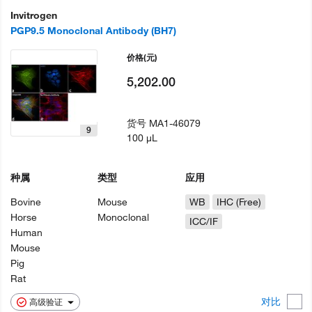
Invitrogen
PGP9.5 Monoclonal Antibody (BH7)
价格
(元)
5,202.00
货号
MA1-46079
9
100 µL
种属
类型
应用
Bovine
Mouse
WB
IHC (Free)
Horse
Monoclonal
ICC/IF
Human
Mouse
Pig
Rat
对比
高级验证