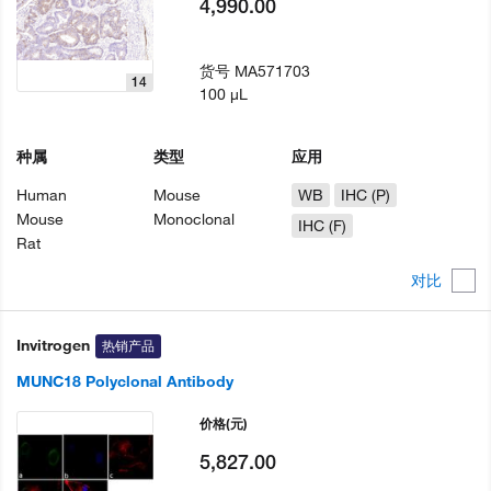
4,990.00
货号
MA571703
14
100 µL
种属
类型
应用
Human
Mouse
WB
IHC (P)
Mouse
Monoclonal
IHC (F)
Rat
对比
Invitrogen
热销产品
MUNC18 Polyclonal Antibody
价格
(元)
5,827.00