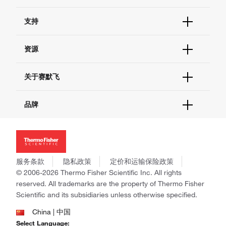
订单状态查询
支持
订单支持
货号直购
帮助&支持
资源
现货供应中心
联系我们 - 400 820 8982
电子采购
技术支持中心
学习中心
关于赛默飞
查找文件&证书
促销
报告网站问题
活动&研讨会
关于我们
品牌
社交媒体
招聘
投资者关系
Thermo Scientific
新闻
Applied Biosystems
社会责任
Invitrogen
商标
Gibco
服务条款
隐私政策
定价和运输保险政策
政策和通知
Ion Torrent
© 2006-2026 Thermo Fisher Scientific Inc. All rights
reserved. All trademarks are the property of Thermo Fisher
Unity Lab Services
Scientific and its subsidiaries unless otherwise specified.
Patheon
PPD
China | 中国
Select Language: