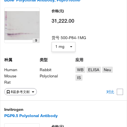
BDNF Polyclonal Antibody, PeproTech®
价格
(元)
31,222.00
货号
500-P84-1MG
9
1 mg
种属
类型
应用
Human
Rabbit
WB
ELISA
Neu
Mouse
Polyclonal
IS
Rat
对比
8篇参考文献
Invitrogen
PGP9.5 Polyclonal Antibody
价格
(元)