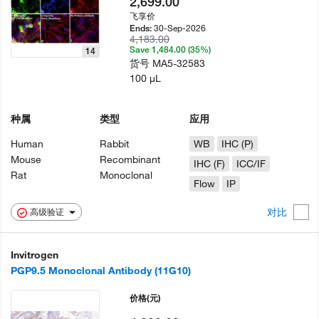
2,699.00
飞享价
30-Sep-2026
Ends:
4,183.00
Save 1,484.00 (35%)
14
货号
MA5-32583
100 µL
种属
类型
应用
Human
Rabbit
WB
IHC (P)
Mouse
Recombinant
IHC (F)
ICC/IF
Rat
Monoclonal
Flow
IP
对比
高级验证
Invitrogen
PGP9.5 Monoclonal Antibody (11G10)
价格
(元)