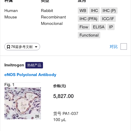
种属
类型
应用
Human
Rabbit
WB
IHC
IHC (P)
Mouse
Recombinant
IHC (PFA)
ICC/IF
Monoclonal
Flow
ELISA
IP
Functional
对比
76篇参考文献
Invitrogen
热销产品
eNOS Polyclonal Antibody
价格
(元)
5,827.00
货号
PA1-037
26
100 µL