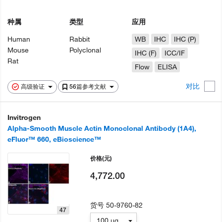
种属
类型
应用
Human
Rabbit
WB
IHC
IHC (P)
Mouse
Polyclonal
IHC (F)
ICC/IF
Rat
Flow
ELISA
对比
高级验证
56篇参考文献
Invitrogen
Alpha-Smooth Muscle Actin Monoclonal Antibody (1A4),
eFluor™ 660, eBioscience™
价格
(元)
4,772.00
货号
50-9760-82
47
100 µg