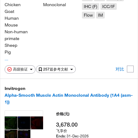
Chicken
Monoclonal
IHC (F)
ICC/IF
Goat
Flow
IM
Human
Mouse
Non-human
primate
Sheep
Pig
...
对比
高级验证
257篇参考文献
Invitrogen
Alpha-Smooth Muscle Actin Monoclonal Antibody (1A4 (asm-
1))
价格
(元)
3,678.00
飞享价
31-Dec-2026
Ends: