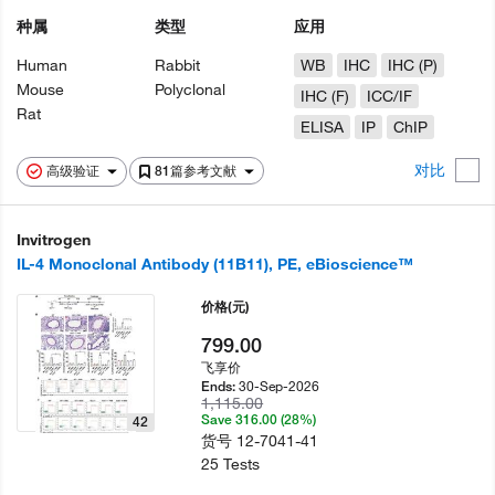
种属
类型
应用
Human
Rabbit
WB
IHC
IHC (P)
Mouse
Polyclonal
IHC (F)
ICC/IF
Rat
ELISA
IP
ChIP
对比
高级验证
81篇参考文献
Invitrogen
IL-4 Monoclonal Antibody (11B11), PE, eBioscience™
价格
(元)
799.00
飞享价
30-Sep-2026
Ends:
1,115.00
Save 316.00 (28%)
42
货号
12-7041-41
25 Tests