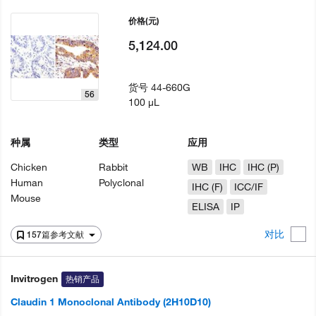
价格
(元)
5,124.00
货号
44-660G
56
100 µL
种属
类型
应用
Chicken
Rabbit
WB
IHC
IHC (P)
Human
Polyclonal
IHC (F)
ICC/IF
Mouse
ELISA
IP
对比
157篇参考文献
Invitrogen
热销产品
Claudin 1 Monoclonal Antibody (2H10D10)