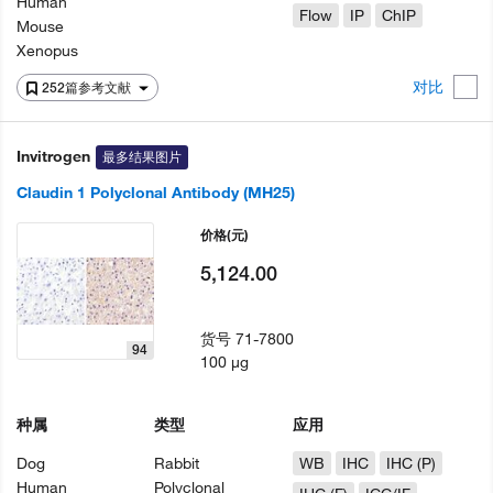
Human
Flow
IP
ChIP
Mouse
Xenopus
对比
252篇参考文献
Invitrogen
最多结果图片
Claudin 1 Polyclonal Antibody (MH25)
价格
(元)
5,124.00
货号
71-7800
94
100 µg
种属
类型
应用
Dog
Rabbit
WB
IHC
IHC (P)
Human
Polyclonal