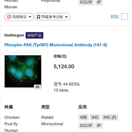
Human
Polyclonal
ICC/IF
IP
Mouse
对比
高级验证
70篇参考文献
Invitrogen
热销产品
Phospho-FAK (Tyr397) Monoclonal Antibody (141-9)
价格
(元)
5,124.00
货号
44-625G
48
10 blots
种属
类型
应用
Chicken
Rabbit
WB
IHC
IHC (F)
Fruit fly
Monoclonal
ICC/IF
IP
Human