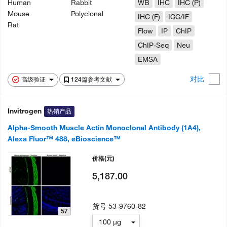
Human
Rabbit
WB
IHC
IHC (P)
Mouse
Polyclonal
IHC (F)
ICC/IF
Rat
Flow
IP
ChIP
ChIP-Seq
Neu
EMSA
对比
高级验证
124篇参考文献
Invitrogen
热销产品
Alpha-Smooth Muscle Actin Monoclonal Antibody (1A4),
Alexa Fluor™ 488, eBioscience™
价格
(元)
5,187.00
货号
53-9760-82
57
100 µg