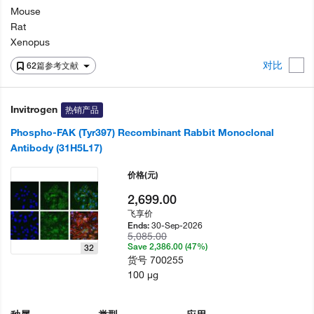
Mouse
Rat
Xenopus
对比
62篇参考文献
Invitrogen
热销产品
Phospho-FAK (Tyr397) Recombinant Rabbit Monoclonal
Antibody (31H5L17)
价格
(元)
2,699.00
飞享价
30-Sep-2026
Ends:
5,085.00
Save 2,386.00 (47%)
32
货号
700255
100 µg