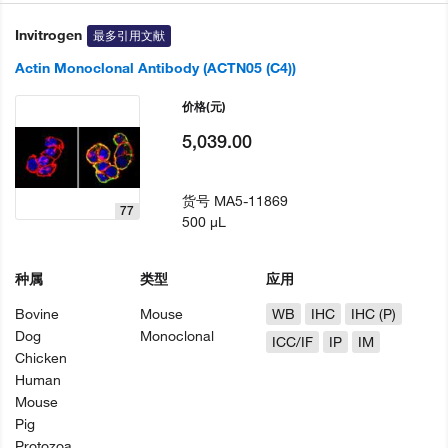
Invitrogen
最多引用文献
Actin Monoclonal Antibody (ACTN05 (C4))
价格
(元)
5,039.00
货号
MA5-11869
77
500 µL
种属
类型
应用
Bovine
Mouse
WB
IHC
IHC (P)
Dog
Monoclonal
ICC/IF
IP
IM
Chicken
Human
Mouse
Pig
Protozoa