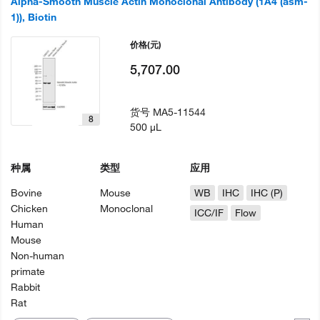
Alpha-Smooth Muscle Actin Monoclonal Antibody (1A4 (asm-
1)), Biotin
价格
(元)
5,707.00
货号
MA5-11544
8
500 µL
种属
类型
应用
Bovine
Mouse
WB
IHC
IHC (P)
Chicken
Monoclonal
ICC/IF
Flow
Human
Mouse
Non-human
primate
Rabbit
Rat