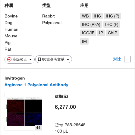
种属
类型
应用
Bovine
Rabbit
WB
IHC
IHC (P)
Dog
Polyclonal
IHC (PFA)
IHC (F)
Human
ICC/IF
IP
ChIP
Mouse
IM
Pig
Rat
对比
高级验证
80篇参考文献
Invitrogen
Arginase 1 Polyclonal Antibody
价格
(元)
6,277.00
货号
PA5-29645
44
100 µL