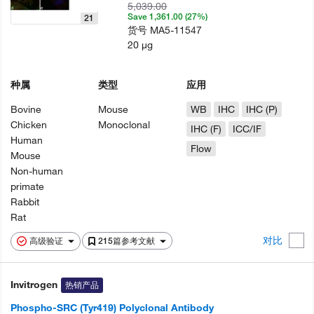
5,039.00
Save 1,361.00 (27%)
21
货号
MA5-11547
20 µg
种属
类型
应用
Bovine
Mouse
WB
IHC
IHC (P)
Chicken
Monoclonal
IHC (F)
ICC/IF
Human
Flow
Mouse
Non-human
primate
Rabbit
Rat
对比
高级验证
215篇参考文献
Invitrogen
热销产品
Phospho-SRC (Tyr419) Polyclonal Antibody