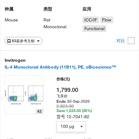
种属
类型
应用
Mouse
Rat
ICC/IF
Flow
Monoclonal
Functional
对比
83篇参考文献
Invitrogen
IL-4 Monoclonal Antibody (11B11), PE, eBioscience™
价格
(元)
1,799.00
飞享价
30-Sep-2026
Ends:
2,823.00
Save 1,024.00 (36%)
42
货号
12-7041-82
100 µg