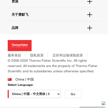
资源
现货供应中心
联系我们 - 400 820 8982
电子采购
技术支持中心
学习中心
关于赛默飞
查找文件&证书
促销
报告网站问题
活动&研讨会
关于我们
品牌
社交媒体
招聘
投资者关系
Thermo Scientific
新闻
Applied Biosystems
社会责任
Invitrogen
商标
Gibco
服务条款
隐私政策
定价和运输保险政策
政策和通知
Ion Torrent
© 2006-2026 Thermo Fisher Scientific Inc. All rights
reserved. All trademarks are the property of Thermo Fisher
Unity Lab Services
Scientific and its subsidiaries unless otherwise specified.
Patheon
PPD
China | 中国
Select Language:
Go