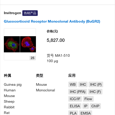
Invitrogen
热销产品
Glucocorticoid Receptor Monoclonal Antibody (BuGR2)
价格
(元)
5,827.00
货号
MA1-510
25
100 µg
种属
类型
应用
Guinea pig
Mouse
WB
IHC
IHC (P)
Human
Monoclonal
IHC (PFA)
IHC (F)
Mouse
ICC/IF
Flow
Sheep
ELISA
IP
ChIP
Rabbit
Rat
PLA
EMSA