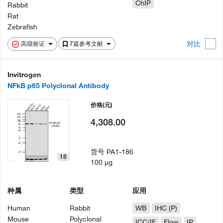
ChIP
Rabbit
Rat
Zebrafish
对比
高级验证
7篇参考文献
Invitrogen
NFkB p65 Polyclonal Antibody
价格
(元)
4,308.00
货号
PA1-186
18
100 µg
种属
类型
应用
Human
Rabbit
WB
IHC (P)
Mouse
Polyclonal
ICC/IF
Flow
IP