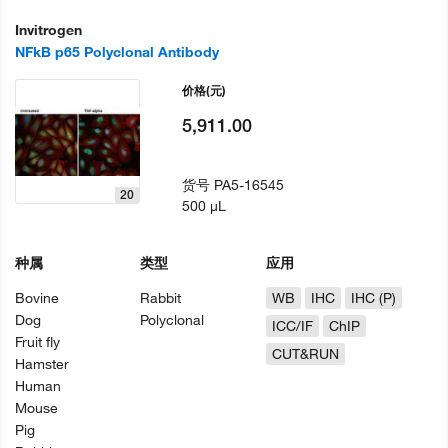
Invitrogen
NFkB p65 Polyclonal Antibody
价格
(元)
5,911.00
货号
PA5-16545
20
500 µL
种属
类型
应用
Bovine
Rabbit
WB
IHC
IHC (P)
Dog
Polyclonal
ICC/IF
ChIP
Fruit fly
CUT&RUN
Hamster
Human
Mouse
Pig