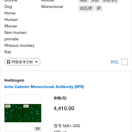
Bovine
Mouse
WB
IHC
IHC (P)
Dog
Monoclonal
ICC/IF
IP
Horse
Human
Mouse
Non-human
primate
Rhesus monkey
Rat
对比
19篇参考文献
Invitrogen
beta Catenin Monoclonal Antibody (6F9)
价格
(元)
4,410.00
货号
MA1-300
18