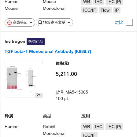
Human
Mouse
WB
IHC
IHC (P)
Mouse
Monoclonal
ICC/IF
Flow
IP
对比
高级验证
16篇参考文献
Invitrogen
热销产品
TGF beta-1 Monoclonal Antibody (F.888.7)
价格
(元)
5,211.00
货号
MA5-15065
21
100 µL
种属
类型
应用
Human
Rabbit
WB
IHC
IHC (P)
Monoclonal
ICC/IF