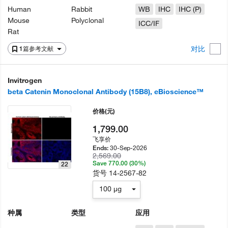
Human
Rabbit
WB
IHC
IHC (P)
Mouse
Polyclonal
ICC/IF
Rat
对比
1篇参考文献
Invitrogen
beta Catenin Monoclonal Antibody (15B8), eBioscience™
价格
(元)
1,799.00
飞享价
30-Sep-2026
Ends:
2,569.00
Save 770.00 (30%)
22
货号
14-2567-82
100 µg
种属
类型
应用