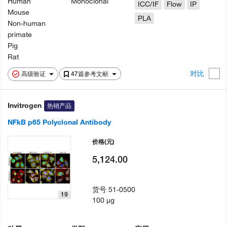
Human
Monoclonal
ICC/IF
Flow
IP
Mouse
PLA
Non-human
primate
Pig
Rat
对比
高级验证
47篇参考文献
Invitrogen
热销产品
NFkB p65 Polyclonal Antibody
价格
(元)
5,124.00
货号
51-0500
19
100 µg