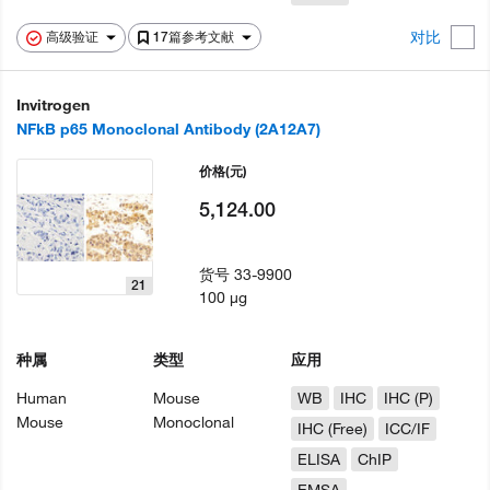
对比
高级验证
17篇参考文献
Invitrogen
NFkB p65 Monoclonal Antibody (2A12A7)
价格
(元)
5,124.00
货号
33-9900
21
100 µg
种属
类型
应用
Human
Mouse
WB
IHC
IHC (P)
Mouse
Monoclonal
IHC (Free)
ICC/IF
ELISA
ChIP