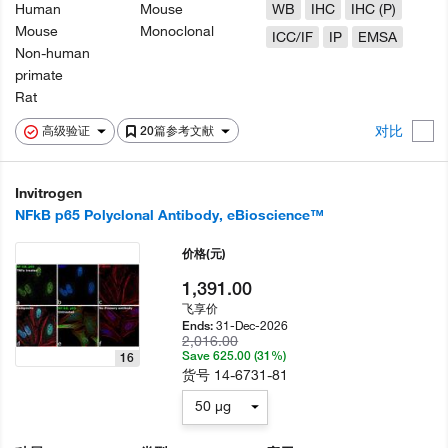
Human
Mouse
WB
IHC
IHC (P)
Mouse
Monoclonal
ICC/IF
IP
EMSA
Non-human
primate
Rat
对比
高级验证
20篇参考文献
Invitrogen
NFkB p65 Polyclonal Antibody, eBioscience™
价格
(元)
1,391.00
飞享价
31-Dec-2026
Ends:
2,016.00
Save 625.00 (31%)
16
货号
14-6731-81
50 µg