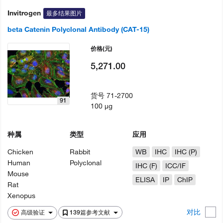
Invitrogen
最多结果图片
beta Catenin Polyclonal Antibody (CAT-15)
价格
(元)
5,271.00
货号
71-2700
91
100 µg
种属
类型
应用
Chicken
Rabbit
WB
IHC
IHC (P)
Human
Polyclonal
IHC (F)
ICC/IF
Mouse
ELISA
IP
ChIP
Rat
Xenopus
对比
高级验证
139篇参考文献