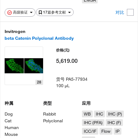
EMSA
对比
高级验证
17篇参考文献
Invitrogen
beta Catenin Polyclonal Antibody
价格
(元)
5,619.00
货号
PA5-77934
28
100 µL
种属
类型
应用
Dog
Rabbit
WB
IHC
IHC (P)
Cat
Polyclonal
IHC (PFA)
IHC (F)
Human
ICC/IF
Flow
IP
Mouse