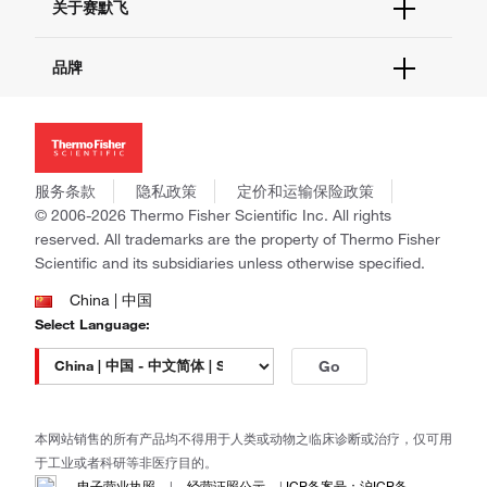
关于赛默飞
查找文件&证书
促销
报告网站问题
活动&研讨会
关于我们
品牌
社交媒体
招聘
投资者关系
Thermo Scientific
新闻
Applied Biosystems
社会责任
Invitrogen
商标
Gibco
服务条款
隐私政策
定价和运输保险政策
政策和通知
Ion Torrent
© 2006-2026 Thermo Fisher Scientific Inc. All rights
reserved. All trademarks are the property of Thermo Fisher
Unity Lab Services
Scientific and its subsidiaries unless otherwise specified.
Patheon
PPD
China | 中国
Select Language:
Go
本网站销售的所有产品均不得用于人类或动物之临床诊断或治疗，仅可用
于工业或者科研等非医疗目的。
电子营业执照
|
经营证照公示
|
ICP备案号：沪ICP备