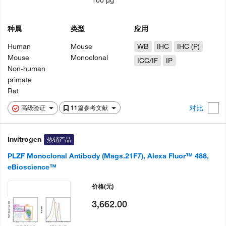
100 µg
种属
类型
应用
Human
Mouse
WB
IHC
IHC (P)
Mouse
Monoclonal
ICC/IF
IP
Non-human
primate
Rat
对比
高级验证
11篇参考文献
Invitrogen
热销产品
PLZF Monoclonal Antibody (Mags.21F7), Alexa Fluor™ 488,
eBioscience™
价格
(元)
3,662.00