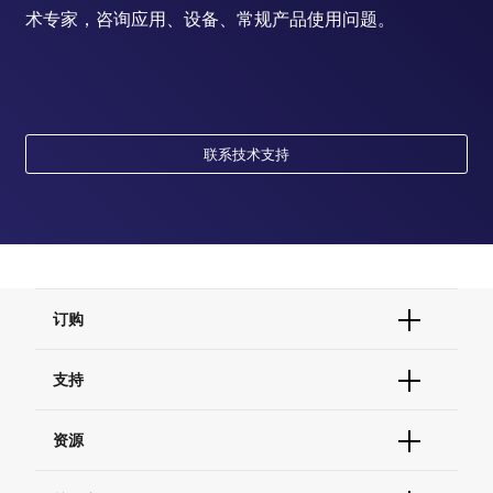
术专家，咨询应用、设备、常规产品使用问题。
联系技术支持
订购
订单状态查询
支持
订单支持
货号直购
帮助&支持
资源
现货供应中心
联系我们 - 400 820 8982
电子采购
技术支持中心
学习中心