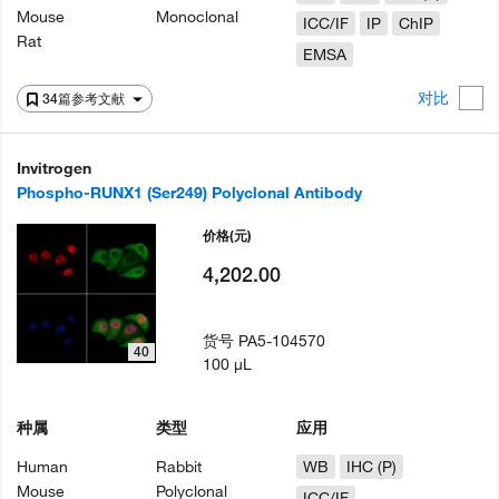
Mouse
Monoclonal
ICC/IF
IP
ChIP
Rat
EMSA
对比
34篇参考文献
Invitrogen
Phospho-RUNX1 (Ser249) Polyclonal Antibody
价格
(元)
4,202.00
货号
PA5-104570
40
100 µL
种属
类型
应用
Human
Rabbit
WB
IHC (P)
Mouse
Polyclonal
ICC/IF