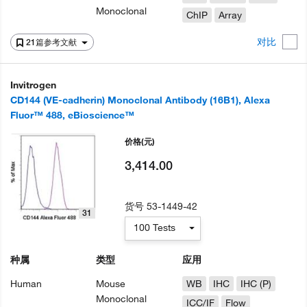
Monoclonal
ChIP
Array
对比
21篇参考文献
Invitrogen
CD144 (VE-cadherin) Monoclonal Antibody (16B1), Alexa
Fluor™ 488, eBioscience™
价格
(元)
3,414.00
货号
53-1449-42
31
100 Tests
种属
类型
应用
Human
Mouse
WB
IHC
IHC (P)
Monoclonal
ICC/IF
Flow