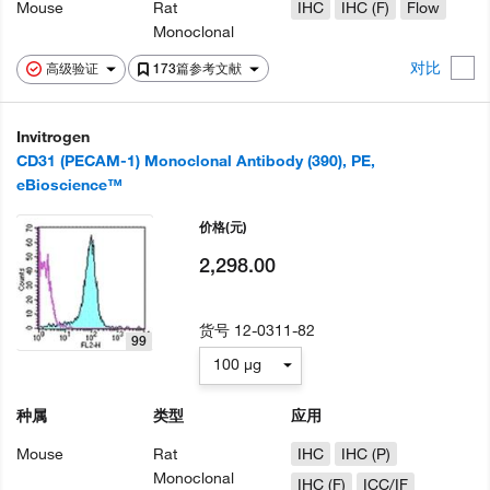
Mouse
Rat
IHC
IHC (F)
Flow
Monoclonal
对比
高级验证
173篇参考文献
Invitrogen
CD31 (PECAM-1) Monoclonal Antibody (390), PE,
eBioscience™
价格
(元)
2,298.00
货号
12-0311-82
99
100 µg
种属
类型
应用
Mouse
Rat
IHC
IHC (P)
Monoclonal
IHC (F)
ICC/IF