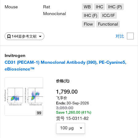
Mouse
Rat
WB
IHC
IHC (P)
Monoclonal
IHC (F)
ICC/IF
Flow
Functional
对比
144篇参考文献
Invitrogen
CD31 (PECAM-1) Monoclonal Antibody (390), PE-Cyanine5,
eBioscience™
价格
(元)
1,799.00
飞享价
30-Sep-2026
Ends:
3,059.00
Save 1,260.00 (41%)
99
货号
15-0311-82
100 µg