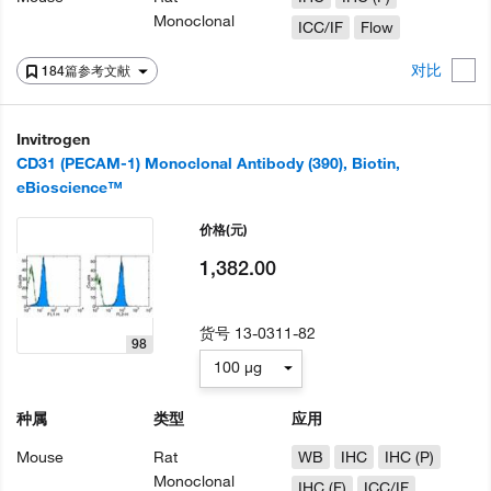
Monoclonal
ICC/IF
Flow
对比
184篇参考文献
Invitrogen
CD31 (PECAM-1) Monoclonal Antibody (390), Biotin,
eBioscience™
价格
(元)
1,382.00
货号
13-0311-82
98
100 µg
种属
类型
应用
Mouse
Rat
WB
IHC
IHC (P)
Monoclonal
IHC (F)
ICC/IF