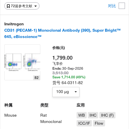
对比
72篇参考文献
Invitrogen
CD31 (PECAM-1) Monoclonal Antibody (390), Super Bright™
645, eBioscience™
价格
(元)
1,799.00
飞享价
30-Sep-2026
Ends:
3,513.00
Save 1,714.00 (49%)
82
货号
64-0311-82
100 µg
种属
类型
应用
Mouse
Rat
WB
IHC
IHC (F)
Monoclonal
ICC/IF
Flow