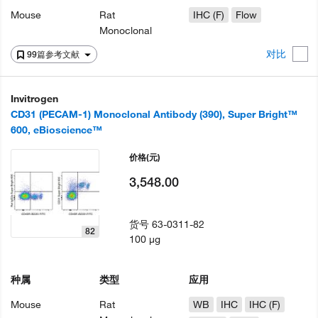
Mouse
Rat
IHC (F)
Flow
Monoclonal
对比
99篇参考文献
Invitrogen
CD31 (PECAM-1) Monoclonal Antibody (390), Super Bright™
600, eBioscience™
价格
(元)
3,548.00
货号
63-0311-82
82
100 µg
种属
类型
应用
Mouse
Rat
WB
IHC
IHC (F)