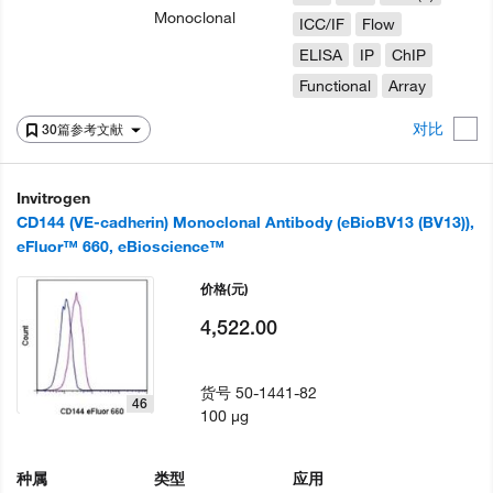
Monoclonal
ICC/IF
Flow
ELISA
IP
ChIP
Functional
Array
对比
30篇参考文献
Invitrogen
CD144 (VE-cadherin) Monoclonal Antibody (eBioBV13 (BV13)),
eFluor™ 660, eBioscience™
价格
(元)
4,522.00
货号
50-1441-82
46
100 µg
种属
类型
应用