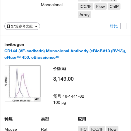
Monoclonal
ICC/IF
Flow
ChIP
Array
对比
27篇参考文献
Invitrogen
CD144 (VE-cadherin) Monoclonal Antibody (eBioBV13 (BV13)),
eFluor™ 450, eBioscience™
价格
(元)
3,149.00
货号
48-1441-82
42
100 µg
种属
类型
应用
Mouse
Rat
IHC
ICC/IF
Flow