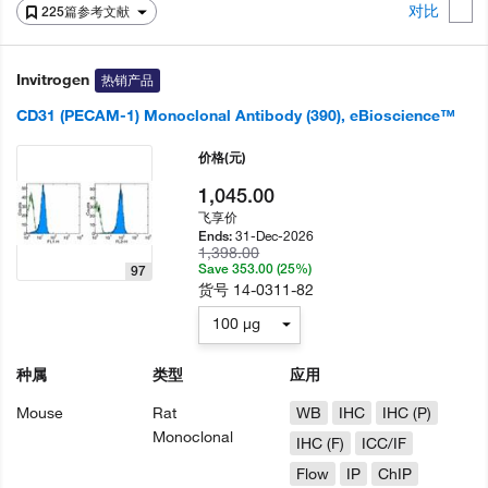
对比
225篇参考文献
Invitrogen
热销产品
CD31 (PECAM-1) Monoclonal Antibody (390), eBioscience™
价格
(元)
1,045.00
飞享价
31-Dec-2026
Ends:
1,398.00
Save 353.00 (25%)
97
货号
14-0311-82
100 µg
种属
类型
应用
Mouse
Rat
WB
IHC
IHC (P)
Monoclonal
IHC (F)
ICC/IF
Flow
IP
ChIP