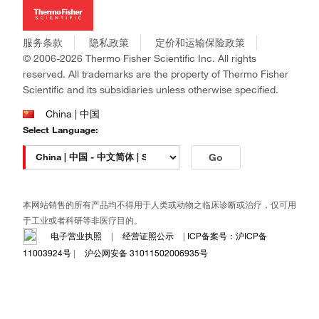
新闻
Applied Biosystems
社会责任
Invitrogen
商标
Gibco
服务条款
隐私政策
定价和运输保险政策
政策和通知
Ion Torrent
© 2006-2026 Thermo Fisher Scientific Inc. All rights
reserved. All trademarks are the property of Thermo Fisher
Unity Lab Services
Scientific and its subsidiaries unless otherwise specified.
Patheon
PPD
China | 中国
Select Language:
Go
本网站销售的所有产品均不得用于人类或动物之临床诊断或治疗，仅可用
于工业或者科研等非医疗目的。
电子营业执照
|
经营证照公示
|
ICP备案号：沪ICP备
11003924号
|
沪公网安备 31011502006935号