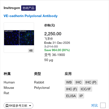
Invitrogen
热销产品
VE-cadherin Polyclonal Antibody
价格
(元)
2,250.00
飞享价
31-Dec-2026
Ends:
3,214.00
Save 964.00 (30%)
46
货号
36-1900
50 µg
种属
类型
应用
Human
Rabbit
WB
IHC
IHC (P)
Mouse
Polyclonal
IHC (F)
ICC/IF
Rat
ELISA
IP
对比
64篇参考文献