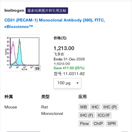
Invitrogen
最多结果图片和引用文献
CD31 (PECAM-1) Monoclonal Antibody (390), FITC,
eBioscience™
价格
(元)
1,213.00
飞享价
31-Dec-2026
Ends:
1,624.00
Save 411.00 (25%)
99
货号
11-0311-82
100 µg
种属
类型
应用
Mouse
Rat
WB
IHC
IHC (P)
Monoclonal
IHC (F)
ICC/IF
Flow
ChIP
SPR