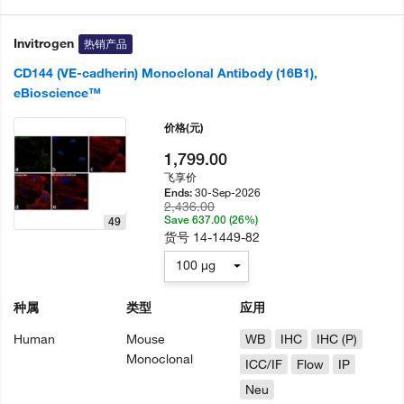
Invitrogen
热销产品
CD144 (VE-cadherin) Monoclonal Antibody (16B1),
eBioscience™
价格
(元)
1,799.00
飞享价
30-Sep-2026
Ends:
2,436.00
Save 637.00 (26%)
49
货号
14-1449-82
100 µg
种属
类型
应用
Human
Mouse
WB
IHC
IHC (P)
Monoclonal
ICC/IF
Flow
IP
Neu