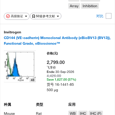
Array
Inhibition
对比
高级验证
50篇参考文献
Invitrogen
CD144 (VE-cadherin) Monoclonal Antibody (eBioBV13 (BV13)),
Functional Grade, eBioscience™
价格
(元)
2,799.00
飞享价
30-Sep-2026
Ends:
4,426.00
Save 1,627.00 (37%)
48
货号
16-1441-85
500 µg
种属
类型
应用
Mouse
Rat
WB
IHC
IHC (F)