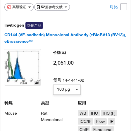
对比
高级验证
52篇参考文献
Invitrogen
热销产品
CD144 (VE-cadherin) Monoclonal Antibody (eBioBV13 (BV13)),
eBioscience™
价格
(元)
2,051.00
货号
14-1441-82
46
100 µg
种属
类型
应用
Mouse
Rat
WB
IHC
IHC (F)
Monoclonal
ICC/IF
Flow
IP
ChIP
Functional