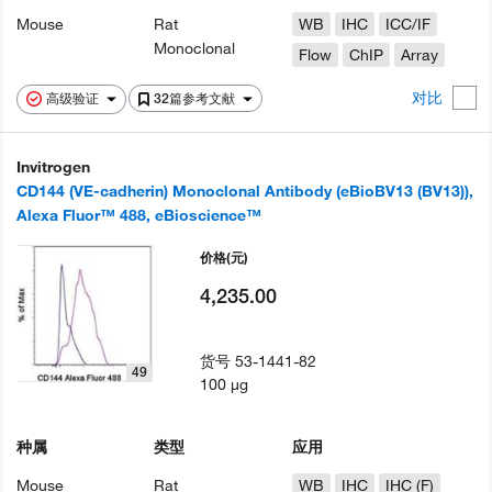
Mouse
Rat
WB
IHC
ICC/IF
Monoclonal
Flow
ChIP
Array
对比
高级验证
32篇参考文献
Invitrogen
CD144 (VE-cadherin) Monoclonal Antibody (eBioBV13 (BV13)),
Alexa Fluor™ 488, eBioscience™
价格
(元)
4,235.00
货号
53-1441-82
49
100 µg
种属
类型
应用
Mouse
Rat
WB
IHC
IHC (F)