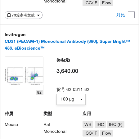
Monoclonal
ICC/IF
Flow
对比
73篇参考文献
Invitrogen
CD31 (PECAM-1) Monoclonal Antibody (390), Super Bright™
436, eBioscience™
价格
(元)
3,640.00
货号
62-0311-82
82
100 µg
种属
类型
应用
Mouse
Rat
WB
IHC
IHC (F)
Monoclonal
ICC/IF
Flow