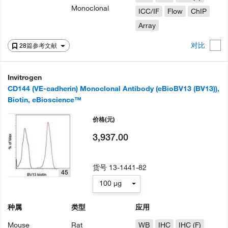
Monoclonal
ICC/IF
Flow
ChIP
Array
对比
28篇参考文献
Invitrogen
CD144 (VE-cadherin) Monoclonal Antibody (eBioBV13 (BV13)),
Biotin, eBioscience™
价格
(元)
3,937.00
货号
13-1441-82
45
100 µg
种属
类型
应用
Mouse
Rat
WB
IHC
IHC (F)