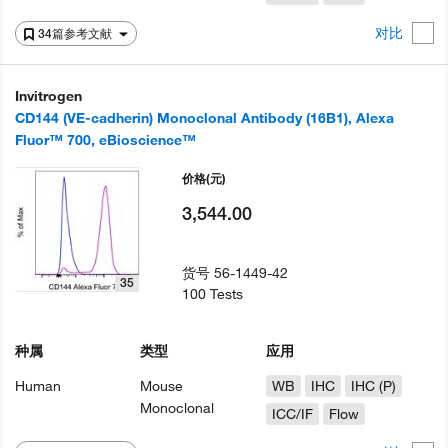
对比
34篇参考文献
Invitrogen
CD144 (VE-cadherin) Monoclonal Antibody (16B1), Alexa
Fluor™ 700, eBioscience™
价格
(元)
3,544.00
货号
56-1449-42
35
100 Tests
种属
类型
应用
Human
Mouse
WB
IHC
IHC (P)
Monoclonal
ICC/IF
Flow