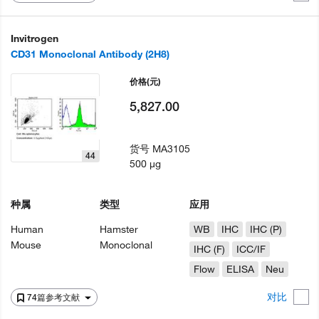
Invitrogen
CD31 Monoclonal Antibody (2H8)
价格
(元)
5,827.00
货号
MA3105
44
500 µg
种属
类型
应用
Human
Hamster
WB
IHC
IHC (P)
Mouse
Monoclonal
IHC (F)
ICC/IF
Flow
ELISA
Neu
对比
74篇参考文献