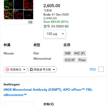
2,605.00
飞享价
31-Dec-2026
Ends:
3,488.00
Save 883.00 (25%)
12
货号
53-5920-82
100 µg
种属
类型
应用
Mouse
Rat
WB
IHC (F)
Monoclonal
ICC/IF
Flow
对比
高级验证
38篇参考文献
Invitrogen
iNOS Monoclonal Antibody (CXNFT), APC-eFluor™ 780,
eBioscience™
价格
(元)