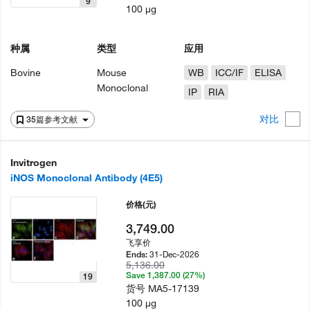
9
100 µg
种属
类型
应用
Bovine
Mouse
WB
ICC/IF
ELISA
Monoclonal
IP
RIA
对比
35篇参考文献
Invitrogen
iNOS Monoclonal Antibody (4E5)
价格
(元)
3,749.00
飞享价
31-Dec-2026
Ends:
5,136.00
Save 1,387.00 (27%)
19
货号
MA5-17139
100 µg