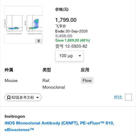
价格
(元)
1,799.00
飞享价
30-Sep-2026
Ends:
3,468.00
Save 1,669.00 (48%)
8
货号
12-5920-82
100 µg
种属
类型
应用
Mouse
Rat
Flow
Monoclonal
对比
62篇参考文献
Invitrogen
iNOS Monoclonal Antibody (CXNFT), PE-eFluor™ 610,
eBioscience™