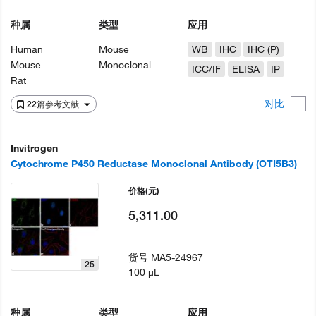
种属
类型
应用
Human
Mouse
WB
IHC
IHC (P)
Mouse
Monoclonal
ICC/IF
ELISA
IP
Rat
对比
22篇参考文献
Invitrogen
Cytochrome P450 Reductase Monoclonal Antibody (OTI5B3)
价格
(元)
5,311.00
货号
MA5-24967
25
100 µL
种属
类型
应用