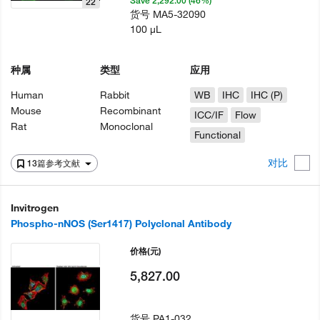
Save 2,292.00 (46%)
22
货号
MA5-32090
100 µL
种属
类型
应用
Human
Rabbit
WB
IHC
IHC (P)
Mouse
Recombinant
ICC/IF
Flow
Rat
Monoclonal
Functional
对比
13篇参考文献
Invitrogen
Phospho-nNOS (Ser1417) Polyclonal Antibody
价格
(元)
5,827.00
货号
PA1-032