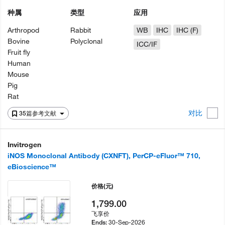
种属
类型
应用
Arthropod
Rabbit
WB
IHC
IHC (F)
Bovine
Polyclonal
ICC/IF
Fruit fly
Human
Mouse
Pig
Rat
对比
35篇参考文献
Invitrogen
iNOS Monoclonal Antibody (CXNFT), PerCP-eFluor™ 710,
eBioscience™
价格
(元)
1,799.00
飞享价
30-Sep-2026
Ends: