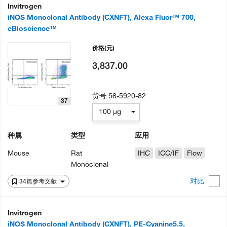
Invitrogen
iNOS Monoclonal Antibody (CXNFT), Alexa Fluor™ 700,
eBioscience™
价格
(元)
3,837.00
货号
56-5920-82
37
100 µg
种属
类型
应用
Mouse
Rat
IHC
ICC/IF
Flow
Monoclonal
对比
34篇参考文献
Invitrogen
iNOS Monoclonal Antibody (CXNFT), PE-Cyanine5.5,