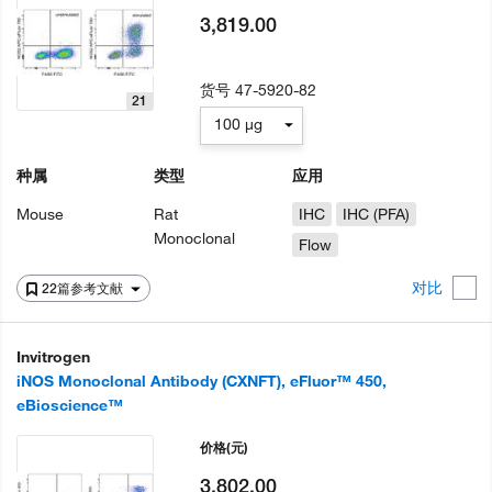
3,819.00
货号
47-5920-82
21
100 µg
种属
类型
应用
Mouse
Rat
IHC
IHC (PFA)
Monoclonal
Flow
对比
22篇参考文献
Invitrogen
iNOS Monoclonal Antibody (CXNFT), eFluor™ 450,
eBioscience™
价格
(元)
3,802.00