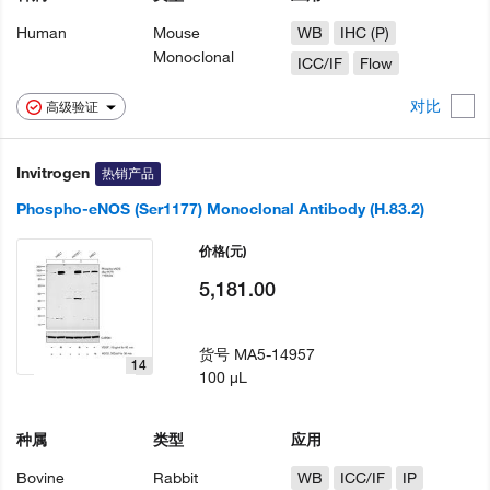
Human
Mouse
WB
IHC (P)
Monoclonal
ICC/IF
Flow
对比
高级验证
Invitrogen
热销产品
Phospho-eNOS (Ser1177) Monoclonal Antibody (H.83.2)
价格
(元)
5,181.00
货号
MA5-14957
14
100 µL
种属
类型
应用
Bovine
Rabbit
WB
ICC/IF
IP