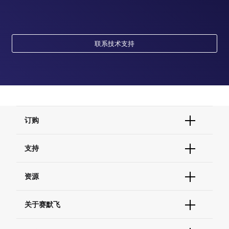
联系技术支持
订购
订单状态查询
支持
订单支持
货号直购
帮助&支持
资源
现货供应中心
联系我们 - 400 820 8982
电子采购
技术支持中心
学习中心
关于赛默飞
查找文件&证书
促销
报告网站问题
活动&研讨会
关于我们