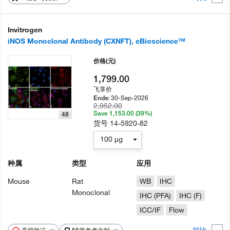
Invitrogen
iNOS Monoclonal Antibody (CXNFT), eBioscience™
价格
(元)
1,799.00
飞享价
30-Sep-2026
Ends:
2,952.00
Save 1,153.00 (39%)
48
货号
14-5920-82
100 µg
种属
类型
应用
Mouse
Rat
WB
IHC
Monoclonal
IHC (PFA)
IHC (F)
ICC/IF
Flow