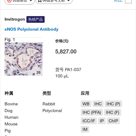
对比
高级验证
56篇参考文献
Invitrogen
热销产品
eNOS Polyclonal Antibody
价格
(元)
5,827.00
货号
PA1-037
26
100 µL
种属
类型
应用
Bovine
Rabbit
WB
IHC
IHC (P)
Dog
Polyclonal
IHC (PFA)
IHC (F)
Human
ICC/IF
IP
ChIP
Mouse
IM
Pig