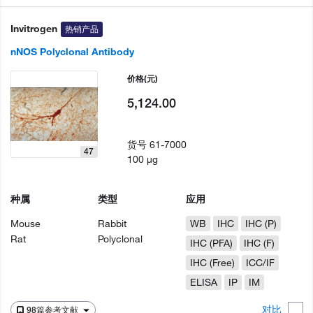
Invitrogen
热销产品
nNOS Polyclonal Antibody
价格
(元)
5,124.00
货号
61-7000
47
100 µg
种属
类型
应用
Mouse
Rabbit
WB
IHC
IHC (P)
Rat
Polyclonal
IHC (PFA)
IHC (F)
IHC (Free)
ICC/IF
ELISA
IP
IM
对比
98篇参考文献