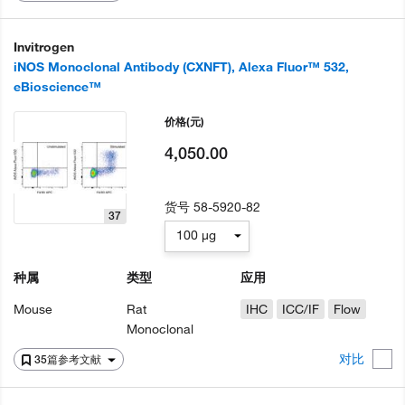
Invitrogen
iNOS Monoclonal Antibody (CXNFT), Alexa Fluor™ 532,
eBioscience™
价格
(元)
4,050.00
货号
58-5920-82
37
100 µg
种属
类型
应用
Mouse
Rat
IHC
ICC/IF
Flow
Monoclonal
对比
35篇参考文献