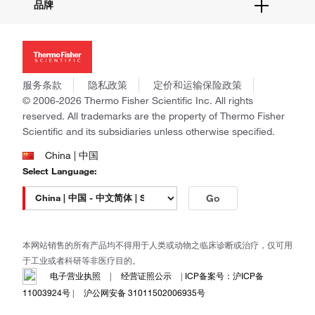
品牌
社交媒体
招聘
投资者关系
Thermo Scientific
新闻
Applied Biosystems
社会责任
Invitrogen
商标
Gibco
服务条款
隐私政策
定价和运输保险政策
政策和通知
Ion Torrent
© 2006-2026 Thermo Fisher Scientific Inc. All rights
reserved. All trademarks are the property of Thermo Fisher
Unity Lab Services
Scientific and its subsidiaries unless otherwise specified.
Patheon
PPD
China | 中国
Select Language:
Go
本网站销售的所有产品均不得用于人类或动物之临床诊断或治疗，仅可用
于工业或者科研等非医疗目的。
电子营业执照
|
经营证照公示
|
ICP备案号：沪ICP备
11003924号
|
沪公网安备 31011502006935号