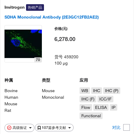
Invitrogen
热销产品
SDHA Monoclonal Antibody (2E3GC12FB2AE2)
价格
(元)
6,278.00
货号
459200
70
100 µg
种属
类型
应用
Bovine
Mouse
WB
IHC
IHC (P)
Human
Monoclonal
IHC (F)
ICC/IF
Mouse
Flow
ELISA
IP
Rat
Functional
对比
高级验证
107篇参考文献