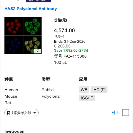
HAS2 Polyclonal Antibody
价格
(元)
4,574.00
飞享价
31-Dec-2026
Ends:
6,266.00
Save 1,692.00 (27%)
7
货号
PA5-115388
100 µL
种属
类型
应用
Human
Rabbit
WB
IHC (P)
Mouse
Polyclonal
ICC/IF
Rat
对比
1篇参考文献
Invitrogen