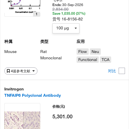
30-Sep-2026
Ends:
2,834.00
Save 1,035.00 (37%)
1
货号
16-8156-82
100 µg
种属
类型
应用
Mouse
Rat
Flow
Neu
Monoclonal
Functional
TCA
对比
4篇参考文献
Invitrogen
TNFAIP6 Polyclonal Antibody
价格
(元)
5,301.00