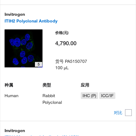
Invitrogen
ITIH2 Polyclonal Antibody
价格
(元)
4,790.00
货号
PA5150707
5
100 µL
种属
类型
应用
Human
Rabbit
IHC (P)
ICC/IF
Polyclonal
对比
Invitrogen