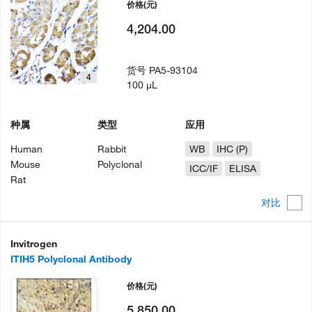
价格
(元)
4,204.00
货号
PA5-93104
4
100 µL
种属
类型
应用
Human
Rabbit
WB
IHC (P)
Mouse
Polyclonal
ICC/IF
ELISA
Rat
对比
Invitrogen
ITIH5 Polyclonal Antibody
价格
(元)
5,850.00