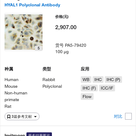
HYAL1 Polyclonal Antibody
价格
(元)
2,907.00
货号
PA5-79420
5
100 µg
种属
类型
应用
Human
Rabbit
WB
IHC
IHC (P)
Mouse
Polyclonal
IHC (F)
ICC/IF
Non-human
Flow
primate
Rat
对比
3篇参考文献
Invitrogen
最多结果图片