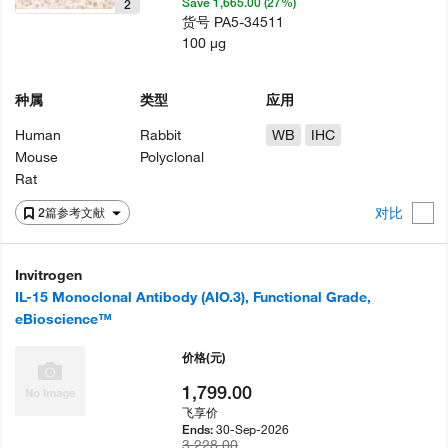
Save 1,665.00 (27%)
2
货号
PA5-34511
100 µg
种属
类型
应用
Human
Rabbit
WB
IHC
Mouse
Polyclonal
Rat
对比
2篇参考文献
Invitrogen
IL-15 Monoclonal Antibody (AIO.3), Functional Grade,
eBioscience™
价格
(元)
1,799.00
飞享价
30-Sep-2026
Ends:
3,228.00