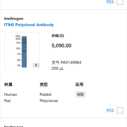
对比
Invitrogen
ITIH2 Polyclonal Antibody
价格
(元)
5,090.00
货号
PA5149984
4
200 µL
种属
类型
应用
Human
Rabbit
WB
Rat
Polyclonal
对比
Invitrogen