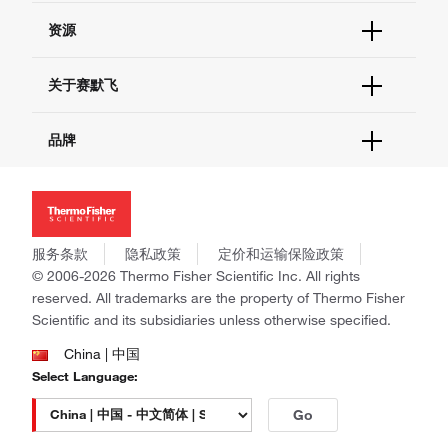
货号直购
帮助&支持
资源
现货供应中心
联系我们 - 400 820 8982
电子采购
技术支持中心
学习中心
关于赛默飞
查找文件&证书
促销
报告网站问题
活动&研讨会
关于我们
品牌
社交媒体
招聘
投资者关系
Thermo Scientific
新闻
Applied Biosystems
社会责任
Invitrogen
商标
Gibco
服务条款
隐私政策
定价和运输保险政策
政策和通知
Ion Torrent
© 2006-2026 Thermo Fisher Scientific Inc. All rights
reserved. All trademarks are the property of Thermo Fisher
Unity Lab Services
Scientific and its subsidiaries unless otherwise specified.
Patheon
PPD
China | 中国
Select Language:
Go