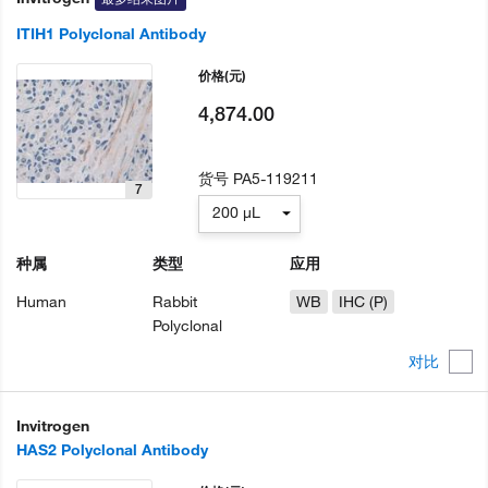
ITIH1 Polyclonal Antibody
价格
(元)
4,874.00
货号
PA5-119211
7
200 µL
种属
类型
应用
Human
Rabbit
WB
IHC (P)
Polyclonal
对比
Invitrogen
HAS2 Polyclonal Antibody