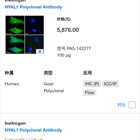
HYAL1 Polyclonal Antibody
价格
(元)
5,876.00
货号
PA5-142277
4
100 µg
种属
类型
应用
Human
Goat
IHC (P)
ICC/IF
Polyclonal
Flow
对比
Invitrogen
HYAL1 Polyclonal Antibody