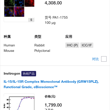
4,308.00
货号
PA1-1755
5
100 µg
种属
类型
应用
Human
Rabbit
IHC (P)
ICC/IF
Mouse
Polyclonal
对比
Invitrogen
热销产品
IL-15/IL-15R Complex Monoclonal Antibody (GRW15PLZ),
Functional Grade, eBioscience™
价格
(元)
1,799.00
飞享价