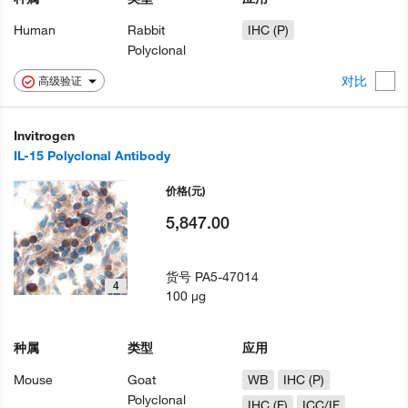
Human
Rabbit
IHC (P)
Polyclonal
对比
高级验证
Invitrogen
IL-15 Polyclonal Antibody
价格
(元)
5,847.00
货号
PA5-47014
4
100 µg
种属
类型
应用
Mouse
Goat
WB
IHC (P)
Polyclonal
IHC (F)
ICC/IF