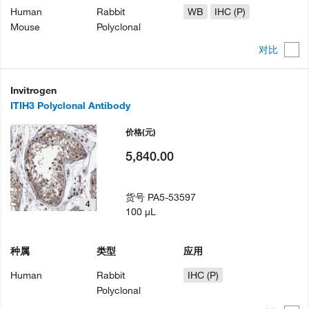
Human
Rabbit
WB
IHC (P)
Mouse
Polyclonal
对比
Invitrogen
ITIH3 Polyclonal Antibody
价格
(元)
5,840.00
货号
PA5-53597
4
100 µL
种属
类型
应用
Human
Rabbit
IHC (P)
Polyclonal