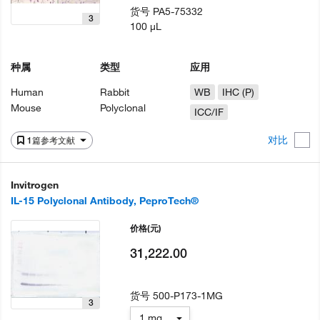
货号
PA5-75332
3
100 µL
种属
类型
应用
Human
Rabbit
WB
IHC (P)
Mouse
Polyclonal
ICC/IF
对比
1篇参考文献
Invitrogen
IL-15 Polyclonal Antibody, PeproTech®
价格
(元)
31,222.00
货号
500-P173-1MG
3
1 mg