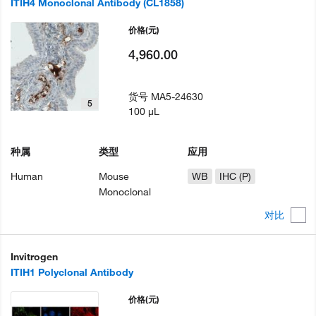
ITIH4 Monoclonal Antibody (CL1858)
价格
(元)
4,960.00
货号
MA5-24630
5
100 µL
种属
类型
应用
Human
Mouse
WB
IHC (P)
Monoclonal
对比
Invitrogen
ITIH1 Polyclonal Antibody
价格
(元)