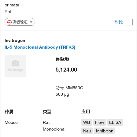
primate
Rat
对比
高级验证
Invitrogen
IL-5 Monoclonal Antibody (TRFK5)
价格
(元)
5,124.00
货号
MM550C
500 µg
种属
类型
应用
Mouse
Rat
WB
Flow
ELISA
Monoclonal
Neu
Inhibition