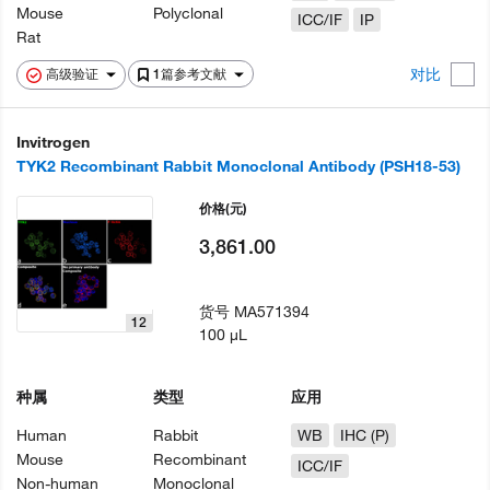
Mouse
Polyclonal
ICC/IF
IP
Rat
对比
高级验证
1篇参考文献
Invitrogen
TYK2 Recombinant Rabbit Monoclonal Antibody (PSH18-53)
价格
(元)
3,861.00
货号
MA571394
12
100 µL
种属
类型
应用
Human
Rabbit
WB
IHC (P)
Mouse
Recombinant
ICC/IF
Non-human
Monoclonal