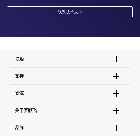
联系技术支持
订购
订单状态查询
支持
订单支持
货号直购
帮助&支持
资源
现货供应中心
联系我们 - 400 820 8982
电子采购
技术支持中心
学习中心
关于赛默飞
查找文件&证书
促销
报告网站问题
活动&研讨会
关于我们
品牌
社交媒体
招聘
投资者关系
Thermo Scientific