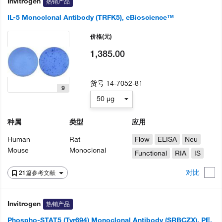
Invitrogen
热销产品
IL-5 Monoclonal Antibody (TRFK5), eBioscience™
价格
(元)
1,385.00
货号
14-7052-81
9
50 µg
种属
类型
应用
Human
Rat
Flow
ELISA
Neu
Mouse
Monoclonal
Functional
RIA
IS
对比
21篇参考文献
Invitrogen
热销产品
Phospho-STAT5 (Tyr694) Monoclonal Antibody (SRBCZX), PE,