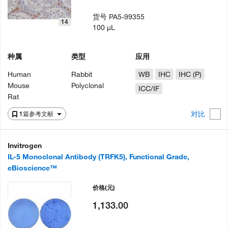
货号
PA5-99355
14
100 µL
种属
类型
应用
Human
Rabbit
WB
IHC
IHC (P)
Mouse
Polyclonal
ICC/IF
Rat
对比
1篇参考文献
Invitrogen
IL-5 Monoclonal Antibody (TRFK5), Functional Grade,
eBioscience™
价格
(元)
1,133.00