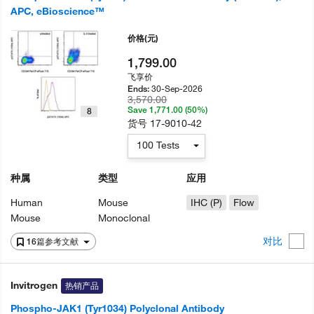
APC, eBioscience™
价格
(元)
1,799.00
飞享价
30-Sep-2026
Ends:
3,570.00
Save 1,771.00 (50%)
8
货号
17-9010-42
100 Tests
种属
类型
应用
Human
Mouse
IHC (P)
Flow
Mouse
Monoclonal
对比
16篇参考文献
Invitrogen
热销产品
Phospho-JAK1 (Tyr1034) Polyclonal Antibody