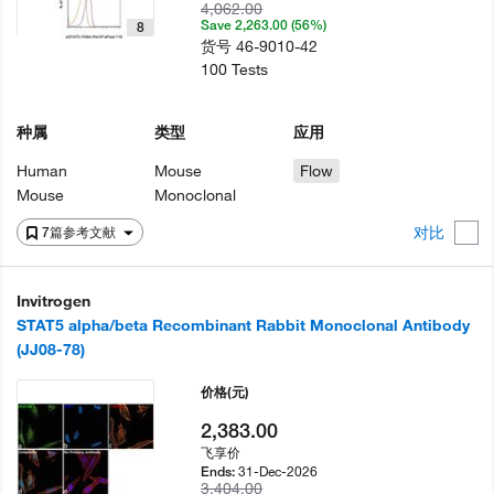
4,062.00
Save 2,263.00 (56%)
8
货号
46-9010-42
100 Tests
种属
类型
应用
Human
Mouse
Flow
Mouse
Monoclonal
对比
7篇参考文献
Invitrogen
STAT5 alpha/beta Recombinant Rabbit Monoclonal Antibody
(JJ08-78)
价格
(元)
2,383.00
飞享价
31-Dec-2026
Ends:
3,404.00