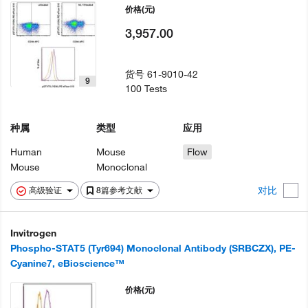
价格
(元)
3,957.00
货号
61-9010-42
9
100 Tests
种属
类型
应用
Human
Mouse
Flow
Mouse
Monoclonal
对比
高级验证
8篇参考文献
Invitrogen
Phospho-STAT5 (Tyr694) Monoclonal Antibody (SRBCZX), PE-
Cyanine7, eBioscience™
价格
(元)