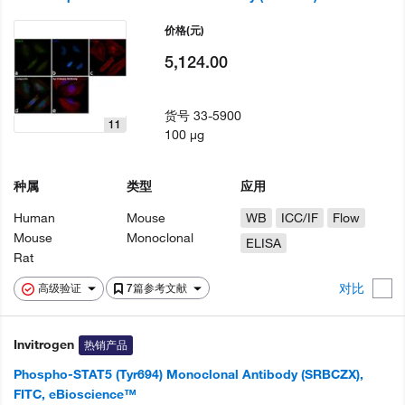
价格
(元)
5,124.00
货号
33-5900
11
100 µg
种属
类型
应用
Human
Mouse
WB
ICC/IF
Flow
Mouse
Monoclonal
ELISA
Rat
对比
高级验证
7篇参考文献
Invitrogen
热销产品
Phospho-STAT5 (Tyr694) Monoclonal Antibody (SRBCZX),
FITC, eBioscience™