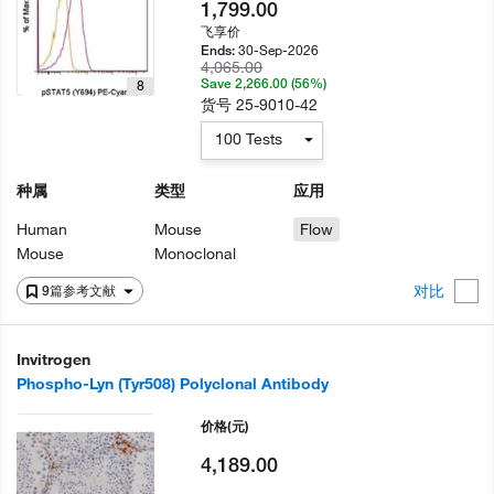
1,799.00
飞享价
30-Sep-2026
Ends:
4,065.00
Save 2,266.00 (56%)
8
货号
25-9010-42
100 Tests
种属
类型
应用
Human
Mouse
Flow
Mouse
Monoclonal
对比
9篇参考文献
Invitrogen
Phospho-Lyn (Tyr508) Polyclonal Antibody
价格
(元)
4,189.00