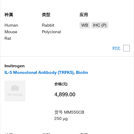
种属
类型
应用
Human
Rabbit
WB
IHC (P)
Mouse
Polyclonal
Rat
对比
Invitrogen
IL-5 Monoclonal Antibody (TRFK5), Biotin
价格
(元)
4,899.00
货号
MM550CB
250 µg