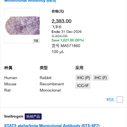
Monoclonal Antibody (6E5)
价格
(元)
2,383.00
飞享价
31-Dec-2026
Ends:
3,404.00
Save 1,021.00 (30%)
18
货号
MA571860
100 µL
种属
类型
应用
Human
Rabbit
IHC (P)
IHC (F)
Mouse
Recombinant
ICC/IF
Rat
Monoclonal
对比
Invitrogen
热销产品
STAT5 alpha/beta Monoclonal Antibody (ST5-8F7)