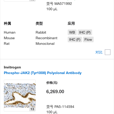
货号
MA571992
100 µL
种属
类型
应用
Human
Rabbit
WB
IHC (P)
Mouse
Recombinant
IHC (F)
Flow
Rat
Monoclonal
对比
Invitrogen
Phospho-JAK2 (Tyr1008) Polyclonal Antibody
价格
(元)
6,269.00
货号
PA5-114594
13
100 µL