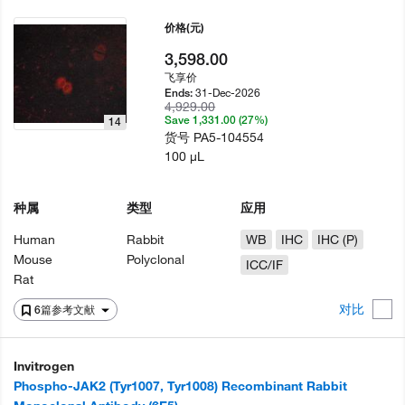
价格
(元)
3,598.00
飞享价
31-Dec-2026
Ends:
4,929.00
Save 1,331.00 (27%)
14
货号
PA5-104554
100 µL
种属
类型
应用
Human
Rabbit
WB
IHC
IHC (P)
Mouse
Polyclonal
ICC/IF
Rat
对比
6篇参考文献
Invitrogen
Phospho-JAK2 (Tyr1007, Tyr1008) Recombinant Rabbit