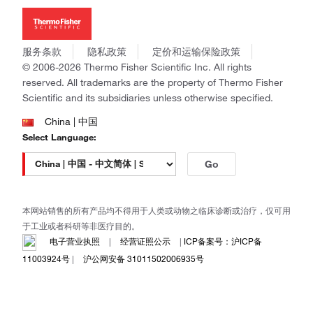
新闻
Applied Biosystems
社会责任
Invitrogen
商标
Gibco
服务条款
隐私政策
定价和运输保险政策
政策和通知
Ion Torrent
© 2006-2026 Thermo Fisher Scientific Inc. All rights
reserved. All trademarks are the property of Thermo Fisher
Unity Lab Services
Scientific and its subsidiaries unless otherwise specified.
Patheon
PPD
China | 中国
Select Language:
Go
本网站销售的所有产品均不得用于人类或动物之临床诊断或治疗，仅可用
于工业或者科研等非医疗目的。
电子营业执照
|
经营证照公示
|
ICP备案号：沪ICP备
11003924号
|
沪公网安备 31011502006935号