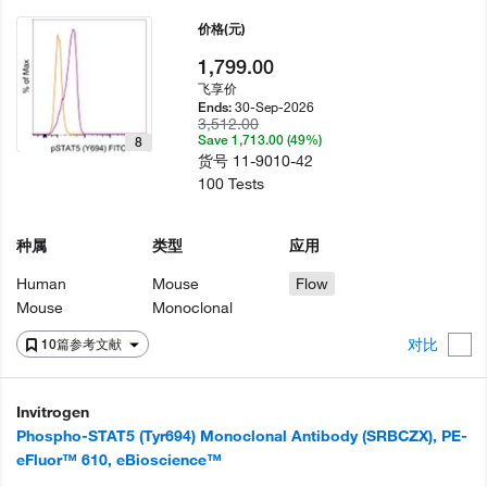
价格
(元)
1,799.00
飞享价
30-Sep-2026
Ends:
3,512.00
Save 1,713.00 (49%)
8
货号
11-9010-42
100 Tests
种属
类型
应用
Human
Mouse
Flow
Mouse
Monoclonal
对比
10篇参考文献
Invitrogen
Phospho-STAT5 (Tyr694) Monoclonal Antibody (SRBCZX), PE-
eFluor™ 610, eBioscience™