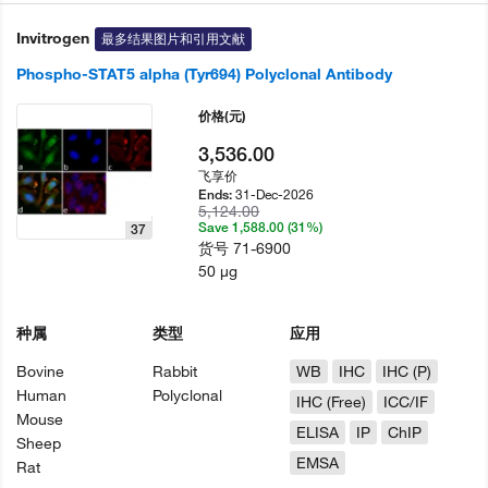
Invitrogen
最多结果图片和引用文献
Phospho-STAT5 alpha (Tyr694) Polyclonal Antibody
价格
(元)
3,536.00
飞享价
31-Dec-2026
Ends:
5,124.00
Save 1,588.00 (31%)
37
货号
71-6900
50 µg
种属
类型
应用
Bovine
Rabbit
WB
IHC
IHC (P)
Human
Polyclonal
IHC (Free)
ICC/IF
Mouse
ELISA
IP
ChIP
Sheep
EMSA
Rat