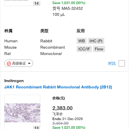
Save 1,021.00 (30%)
14
货号
MA5-32452
100 µL
种属
类型
应用
Human
Rabbit
WB
IHC (P)
Mouse
Recombinant
ICC/IF
Flow
Rat
Monoclonal
对比
高级验证
Invitrogen
JAK1 Recombinant Rabbit Monoclonal Antibody (2B12)
价格
(元)
2,383.00
飞享价
31-Dec-2026
Ends:
3,404.00
Save 1,021.00 (30%)
13