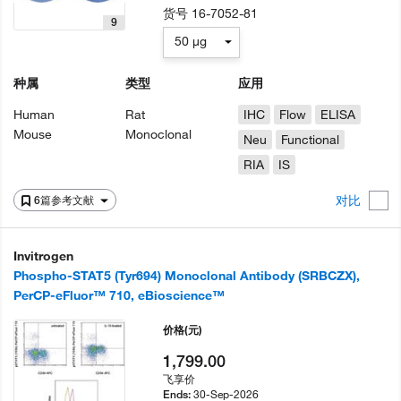
货号
16-7052-81
9
50 µg
种属
类型
应用
Human
Rat
IHC
Flow
ELISA
Mouse
Monoclonal
Neu
Functional
RIA
IS
对比
6篇参考文献
Invitrogen
Phospho-STAT5 (Tyr694) Monoclonal Antibody (SRBCZX),
PerCP-eFluor™ 710, eBioscience™
价格
(元)
1,799.00
飞享价
30-Sep-2026
Ends: