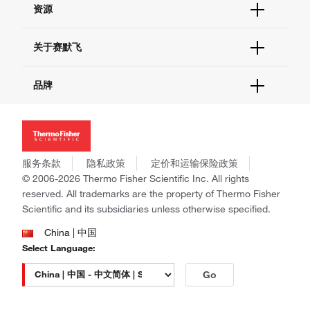
资源
现货供应中心
联系我们 - 400 820 8982
电子采购
技术支持中心
学习中心
关于赛默飞
查找文件&证书
促销
报告网站问题
活动&研讨会
关于我们
品牌
社交媒体
招聘
投资者关系
Thermo Scientific
新闻
Applied Biosystems
社会责任
Invitrogen
商标
Gibco
服务条款
隐私政策
定价和运输保险政策
政策和通知
Ion Torrent
© 2006-2026 Thermo Fisher Scientific Inc. All rights
reserved. All trademarks are the property of Thermo Fisher
Unity Lab Services
Scientific and its subsidiaries unless otherwise specified.
Patheon
PPD
China | 中国
Select Language:
Go