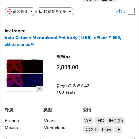
对比
高级验证
11篇参考文献
Invitrogen
beta Catenin Monoclonal Antibody (15B8), eFluor™ 660,
eBioscience™
价格
(元)
2,808.00
货号
50-2567-42
16
100 Tests
种属
类型
应用
Human
Mouse
WB
IHC
IHC (P)
Mouse
Monoclonal
ICC/IF
Flow
IP