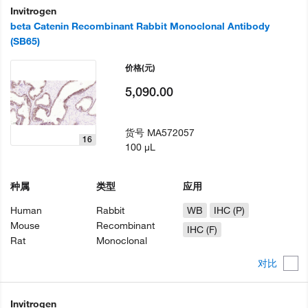
Invitrogen
beta Catenin Recombinant Rabbit Monoclonal Antibody
(SB65)
价格
(元)
5,090.00
货号
MA572057
16
100 µL
种属
类型
应用
Human
Rabbit
WB
IHC (P)
Mouse
Recombinant
IHC (F)
Rat
Monoclonal
对比
Invitrogen