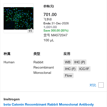
价格
(元)
701.00
飞享价
31-Dec-2026
Ends:
1,001.00
Save 300.00 (30%)
11
货号
MA572047
100 µL
种属
类型
应用
Human
Rabbit
WB
IHC (P)
Recombinant
IHC (F)
ICC/IF
Monoclonal
Flow
对比
Invitrogen
beta Catenin Recombinant Rabbit Monoclonal Antibody