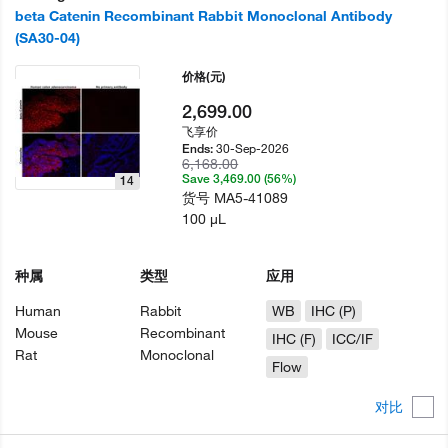
beta Catenin Recombinant Rabbit Monoclonal Antibody
(SA30-04)
价格
(元)
2,699.00
飞享价
30-Sep-2026
Ends:
6,168.00
Save 3,469.00 (56%)
14
货号
MA5-41089
100 µL
种属
类型
应用
Human
Rabbit
WB
IHC (P)
Mouse
Recombinant
IHC (F)
ICC/IF
Rat
Monoclonal
Flow
对比