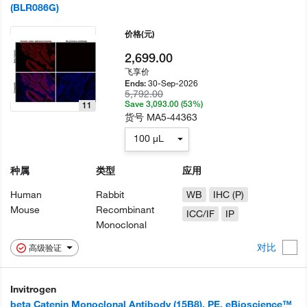
(BLR086G)
价格
(元)
2,699.00
飞享价
30-Sep-2026
Ends:
5,792.00
Save 3,093.00 (53%)
11
货号
MA5-44363
100 µL
种属
类型
应用
Human
Rabbit
WB
IHC (P)
Mouse
Recombinant
ICC/IF
IP
Monoclonal
对比
高级验证
Invitrogen
beta Catenin Monoclonal Antibody (15B8), PE, eBioscience™