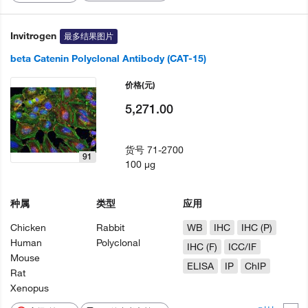
Invitrogen
最多结果图片
beta Catenin Polyclonal Antibody (CAT-15)
价格
(元)
5,271.00
货号
71-2700
91
100 µg
种属
类型
应用
Chicken
Rabbit
WB
IHC
IHC (P)
Human
Polyclonal
IHC (F)
ICC/IF
Mouse
ELISA
IP
ChIP
Rat
Xenopus