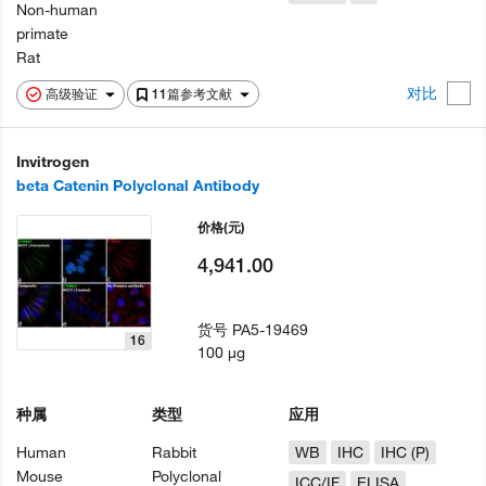
Non-human
primate
Rat
对比
高级验证
11篇参考文献
Invitrogen
beta Catenin Polyclonal Antibody
价格
(元)
4,941.00
货号
PA5-19469
16
100 µg
种属
类型
应用
Human
Rabbit
WB
IHC
IHC (P)
Mouse
Polyclonal
ICC/IF
ELISA