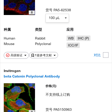
货号
PA5-62538
8
100 µL
种属
类型
应用
Human
Rabbit
WB
IHC (P)
Mouse
Polyclonal
ICC/IF
对比
高级验证
1篇参考文献
Invitrogen
beta Catenin Polyclonal Antibody
价格
(元)
不支持线上订购
货号
PA5150963
9