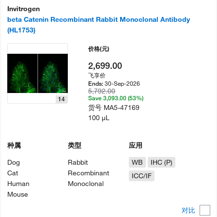
Invitrogen
beta Catenin Recombinant Rabbit Monoclonal Antibody
(HL1753)
价格
(元)
2,699.00
飞享价
30-Sep-2026
Ends:
5,792.00
Save 3,093.00 (53%)
14
货号
MA5-47169
100 µL
种属
类型
应用
Dog
Rabbit
WB
IHC (P)
Cat
Recombinant
ICC/IF
Human
Monoclonal
Mouse
对比