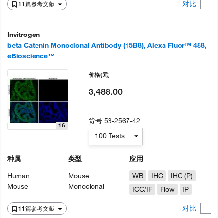
对比
11篇参考文献
Invitrogen
beta Catenin Monoclonal Antibody (15B8), Alexa Fluor™ 488,
eBioscience™
价格
(元)
3,488.00
货号
53-2567-42
16
100 Tests
种属
类型
应用
Human
Mouse
WB
IHC
IHC (P)
Mouse
Monoclonal
ICC/IF
Flow
IP
对比
11篇参考文献