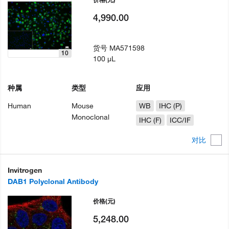
4,990.00
货号
MA571598
10
100 µL
种属
类型
应用
Human
Mouse
WB
IHC (P)
Monoclonal
IHC (F)
ICC/IF
对比
Invitrogen
DAB1 Polyclonal Antibody
价格
(元)
5,248.00