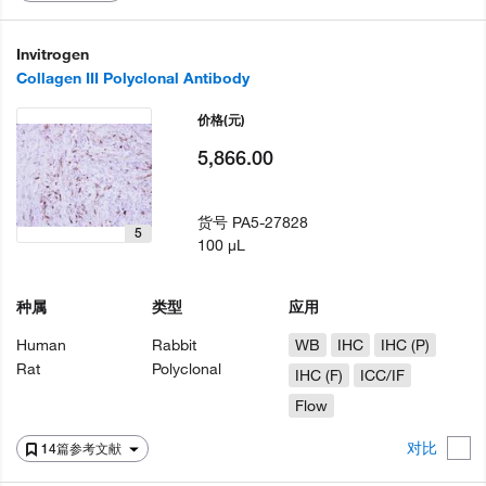
Invitrogen
Collagen III Polyclonal Antibody
价格
(元)
5,866.00
货号
PA5-27828
5
100 µL
种属
类型
应用
Human
Rabbit
WB
IHC
IHC (P)
Rat
Polyclonal
IHC (F)
ICC/IF
Flow
对比
14篇参考文献