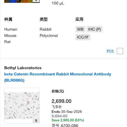
100 µL
种属
类型
应用
Human
Rabbit
WB
IHC (P)
Mouse
Polyclonal
ICC/IF
Rat
对比
Bethyl Laboratories
beta Catenin Recombinant Rabbit Monoclonal Antibody
(BLR086G)
价格
(元)
2,699.00
飞享价
30-Sep-2026
Ends:
5,684.00
Save 2,985.00 (53%)
9
货号
A700-086