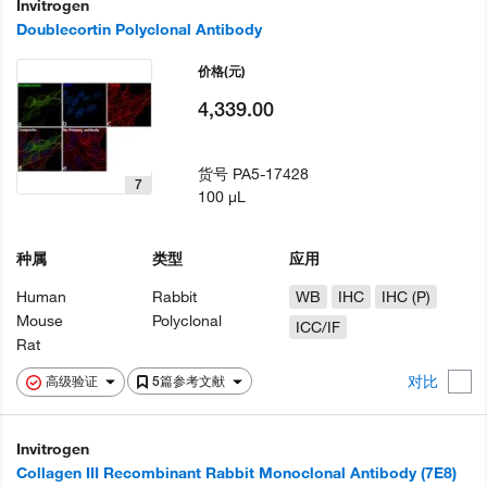
Invitrogen
Doublecortin Polyclonal Antibody
价格
(元)
4,339.00
货号
PA5-17428
7
100 µL
种属
类型
应用
Human
Rabbit
WB
IHC
IHC (P)
Mouse
Polyclonal
ICC/IF
Rat
对比
高级验证
5篇参考文献
Invitrogen
Collagen III Recombinant Rabbit Monoclonal Antibody (7E8)