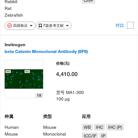
ChIP
Rabbit
Rat
Zebrafish
对比
高级验证
7篇参考文献
Invitrogen
beta Catenin Monoclonal Antibody (6F9)
价格
(元)
4,410.00
货号
MA1-300
18
100 µg
种属
类型
应用
Human
Mouse
WB
IHC
IHC (P)
Mouse
Monoclonal
ICC/IF
IP