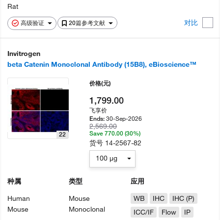
Rat
对比
高级验证
20篇参考文献
Invitrogen
beta Catenin Monoclonal Antibody (15B8), eBioscience™
价格
(元)
1,799.00
飞享价
30-Sep-2026
Ends:
2,569.00
Save 770.00 (30%)
22
货号
14-2567-82
100 µg
种属
类型
应用
Human
Mouse
WB
IHC
IHC (P)
Mouse
Monoclonal
ICC/IF
Flow
IP