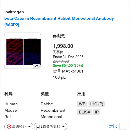
Invitrogen
beta Catenin Recombinant Rabbit Monoclonal Antibody
(6A3P2)
价格
(元)
1,993.00
飞享价
31-Dec-2026
Ends:
2,847.00
Save 854.00 (30%)
21
货号
MA5-34961
100 µL
种属
类型
应用
Human
Rabbit
WB
IHC (P)
Mouse
Recombinant
ELISA
IP
Rat
Monoclonal
对比
高级验证
2篇参考文献