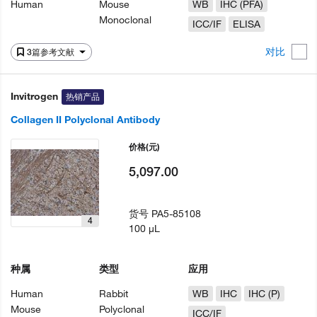
Human
Mouse
WB
IHC (PFA)
Monoclonal
ICC/IF
ELISA
对比
3篇参考文献
Invitrogen
热销产品
Collagen II Polyclonal Antibody
价格
(元)
5,097.00
货号
PA5-85108
4
100 µL
种属
类型
应用
Human
Rabbit
WB
IHC
IHC (P)
Mouse
Polyclonal
ICC/IF