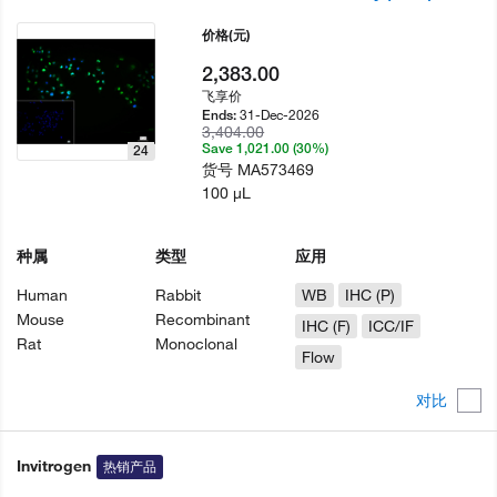
价格
(元)
2,383.00
飞享价
31-Dec-2026
Ends:
3,404.00
Save 1,021.00 (30%)
24
货号
MA573469
100 µL
种属
类型
应用
Human
Rabbit
WB
IHC (P)
Mouse
Recombinant
IHC (F)
ICC/IF
Rat
Monoclonal
Flow
对比
Invitrogen
热销产品