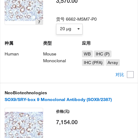
3,570.00
货号
6662-MSM7-P0
7
20 µg
种属
类型
应用
Human
Mouse
WB
IHC (P)
Monoclonal
IHC (PFA)
Array
对比
NeoBiotechnologies
SOX9/SRY-box 9 Monoclonal Antibody (SOX9/2387)
价格
(元)
7,154.00