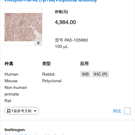
Phospho-FGFR2 (Tyr769) Polyclonal Antibody
价格
(元)
4,984.00
货号
PA5-105880
9
100 µL
种属
类型
应用
Human
Rabbit
WB
IHC (P)
Mouse
Polyclonal
Non-human
primate
Rat
对比
1篇参考文献
Invitrogen