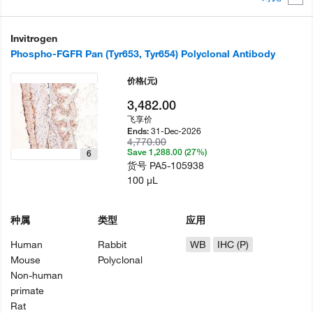
Invitrogen
Phospho-FGFR Pan (Tyr653, Tyr654) Polyclonal Antibody
价格
(元)
3,482.00
飞享价
31-Dec-2026
Ends:
4,770.00
Save 1,288.00 (27%)
6
货号
PA5-105938
100 µL
种属
类型
应用
Human
Rabbit
WB
IHC (P)
Mouse
Polyclonal
Non-human
primate
Rat