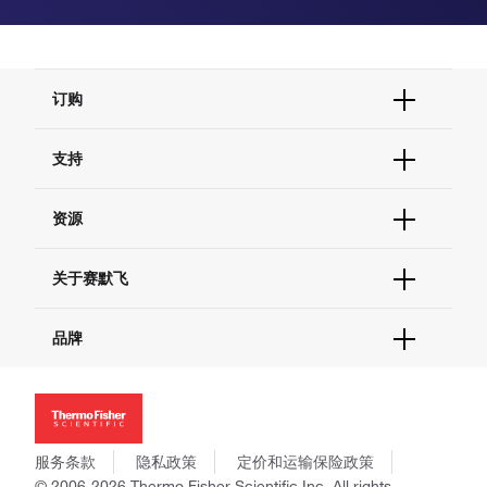
订购
订单状态查询
支持
订单支持
货号直购
帮助&支持
资源
现货供应中心
联系我们 - 400 820 8982
电子采购
技术支持中心
学习中心
关于赛默飞
查找文件&证书
促销
报告网站问题
活动&研讨会
关于我们
品牌
社交媒体
招聘
投资者关系
Thermo Scientific
新闻
Applied Biosystems
社会责任
Invitrogen
商标
Gibco
服务条款
隐私政策
定价和运输保险政策
政策和通知
Ion Torrent
© 2006-2026 Thermo Fisher Scientific Inc. All rights