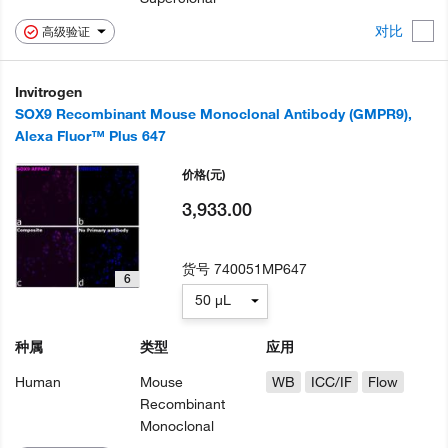
对比
高级验证
Invitrogen
SOX9 Recombinant Mouse Monoclonal Antibody (GMPR9),
Alexa Fluor™ Plus 647
价格
(元)
3,933.00
货号
740051MP647
6
50 µL
种属
类型
应用
Human
Mouse
WB
ICC/IF
Flow
Recombinant
Monoclonal