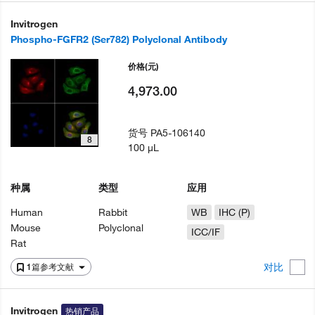
Invitrogen
Phospho-FGFR2 (Ser782) Polyclonal Antibody
价格
(元)
4,973.00
货号
PA5-106140
8
100 µL
种属
类型
应用
Human
Rabbit
WB
IHC (P)
Mouse
Polyclonal
ICC/IF
Rat
对比
1篇参考文献
Invitrogen
热销产品