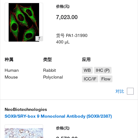
价格
(元)
7,023.00
货号
PA1-31990
7
400 µL
种属
类型
应用
Human
Rabbit
WB
IHC (P)
Mouse
Polyclonal
ICC/IF
Flow
对比
NeoBiotechnologies
SOX9/SRY-box 9 Monoclonal Antibody (SOX9/2387)
价格
(元)