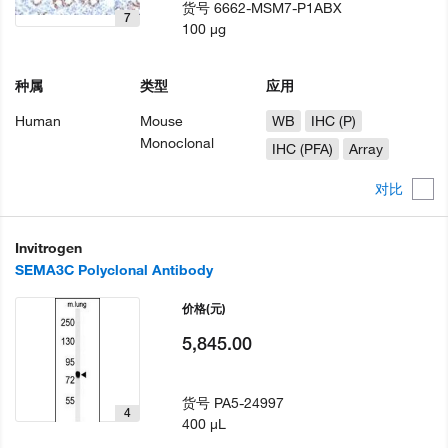
货号
6662-MSM7-P1ABX
7
100 µg
种属
类型
应用
Human
Mouse
WB
IHC (P)
Monoclonal
IHC (PFA)
Array
对比
Invitrogen
SEMA3C Polyclonal Antibody
价格
(元)
5,845.00
货号
PA5-24997
4
400 µL