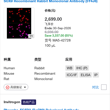
SOX9 Recombinant Rabbit Monoclonal Antibody (5Y4J8)
价格
(元)
2,699.00
飞享价
30-Sep-2026
Ends:
6,036.00
Save 3,337.00 (55%)
11
货号
MA5-42728
100 µL
种属
类型
应用
Human
Rabbit
WB
IHC (P)
Mouse
Recombinant
ICC/IF
ELISA
IP
Rat
Monoclonal
对比
高级验证
Invitrogen
热销产品