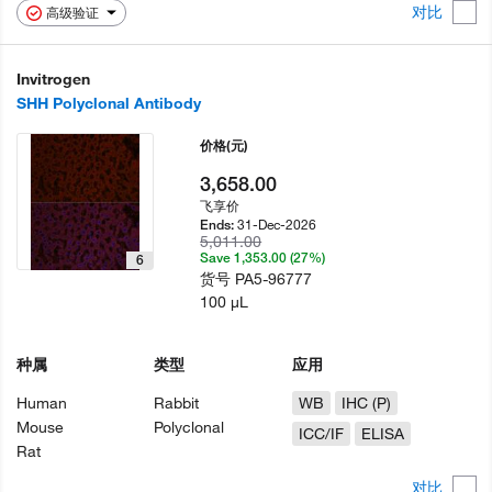
对比
高级验证
Invitrogen
SHH Polyclonal Antibody
价格
(元)
3,658.00
飞享价
31-Dec-2026
Ends:
5,011.00
Save 1,353.00 (27%)
6
货号
PA5-96777
100 µL
种属
类型
应用
Human
Rabbit
WB
IHC (P)
Mouse
Polyclonal
ICC/IF
ELISA
Rat
对比