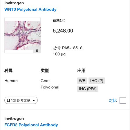
Invitrogen
WNT3 Polyclonal Antibody
价格
(元)
5,248.00
货号
PA5-18516
6
100 µg
种属
类型
应用
Human
Goat
WB
IHC (P)
Polyclonal
IHC (PFA)
对比
1篇参考文献
Invitrogen
FGFR2 Polyclonal Antibody