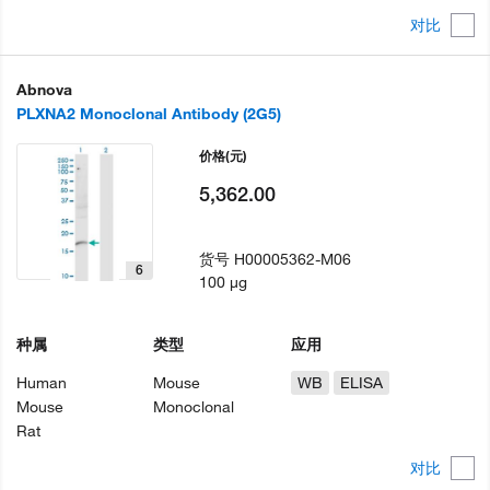
对比
Abnova
PLXNA2 Monoclonal Antibody (2G5)
价格
(元)
5,362.00
货号
H00005362-M06
6
100 µg
种属
类型
应用
Human
Mouse
WB
ELISA
Mouse
Monoclonal
Rat
对比