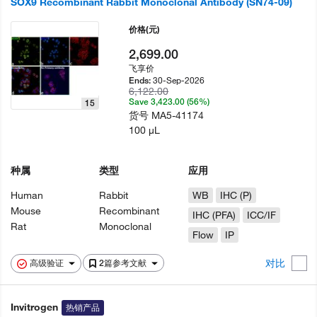
SOX9 Recombinant Rabbit Monoclonal Antibody (SN74-09)
价格
(元)
2,699.00
飞享价
30-Sep-2026
Ends:
6,122.00
Save 3,423.00 (56%)
15
货号
MA5-41174
100 µL
种属
类型
应用
Human
Rabbit
WB
IHC (P)
Mouse
Recombinant
IHC (PFA)
ICC/IF
Rat
Monoclonal
Flow
IP
对比
高级验证
2篇参考文献
Invitrogen
热销产品