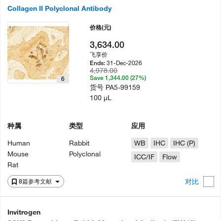
Collagen II Polyclonal Antibody
价格
(元)
3,634.00
飞享价
31-Dec-2026
Ends:
4,978.00
Save 1,344.00 (27%)
6
货号
PA5-99159
100 µL
种属
类型
应用
Human
Rabbit
WB
IHC
IHC (P)
Mouse
Polyclonal
ICC/IF
Flow
Rat
对比
8篇参考文献
Invitrogen