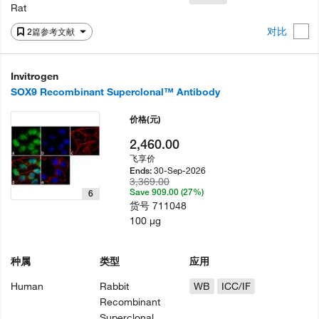
Rat
对比
2篇参考文献
Invitrogen
SOX9 Recombinant Superclonal™ Antibody
价格
(元)
2,460.00
飞享价
30-Sep-2026
Ends:
3,369.00
Save 909.00 (27%)
6
货号
711048
100 µg
种属
类型
应用
Human
Rabbit
WB
ICC/IF
Recombinant
Superclonal