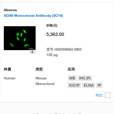
Abnova
SOX9 Monoclonal Antibody (3C10)
价格
(元)
5,362.00
货号
H00006662-M02
6
100 µg
种属
类型
应用
Human
Mouse
WB
IHC (P)
Monoclonal
ICC/IF
ELISA
IP
对比