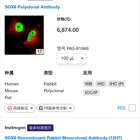
SOX9 Polyclonal Antibody
价格
(元)
6,874.00
货号
PA5-81966
17
100 µL
种属
类型
应用
Human
Rabbit
WB
IHC
IHC (P)
Mouse
Polyclonal
ICC/IF
Rat
对比
高级验证
10篇参考文献
Invitrogen
最多结果图片
SOX9 Recombinant Rabbit Monoclonal Antibody (12H7)