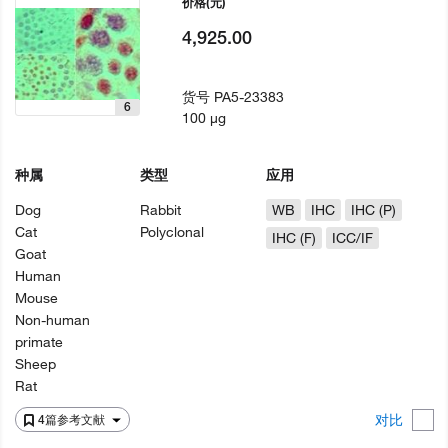
价格
(元)
4,925.00
货号
PA5-23383
6
100 µg
种属
类型
应用
Dog
Rabbit
WB
IHC
IHC (P)
Cat
Polyclonal
IHC (F)
ICC/IF
Goat
Human
Mouse
Non-human
primate
Sheep
Rat
对比
4篇参考文献