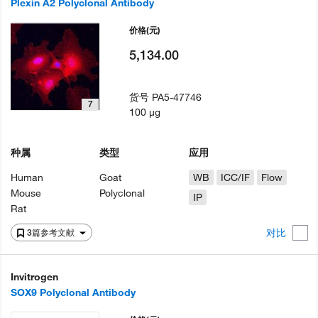
Plexin A2 Polyclonal Antibody
价格
(元)
5,134.00
货号
PA5-47746
7
100 µg
种属
类型
应用
Human
Goat
WB
ICC/IF
Flow
Mouse
Polyclonal
IP
Rat
对比
3篇参考文献
Invitrogen
SOX9 Polyclonal Antibody