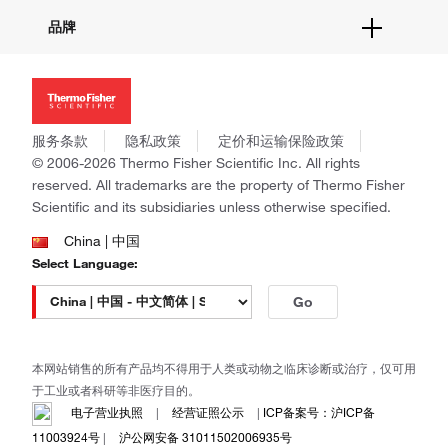
活动&研讨会
关于我们
品牌
社交媒体
招聘
投资者关系
Thermo Scientific
新闻
Applied Biosystems
社会责任
Invitrogen
商标
Gibco
服务条款
隐私政策
定价和运输保险政策
政策和通知
Ion Torrent
© 2006-2026 Thermo Fisher Scientific Inc. All rights
reserved. All trademarks are the property of Thermo Fisher
Unity Lab Services
Scientific and its subsidiaries unless otherwise specified.
Patheon
PPD
China | 中国
Select Language:
Go
本网站销售的所有产品均不得用于人类或动物之临床诊断或治疗，仅可用
于工业或者科研等非医疗目的。
电子营业执照
|
经营证照公示
|
ICP备案号：沪ICP备
11003924号
|
沪公网安备 31011502006935号