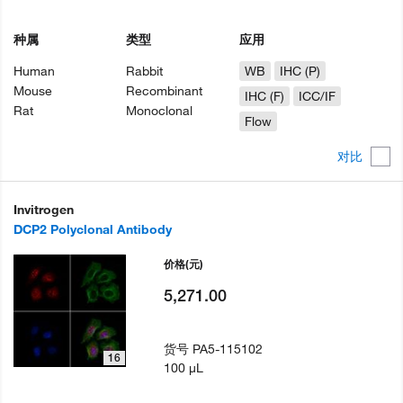
种属
类型
应用
Human
Rabbit
WB
IHC (P)
Mouse
Recombinant
IHC (F)
ICC/IF
Rat
Monoclonal
Flow
对比
Invitrogen
DCP2 Polyclonal Antibody
价格
(元)
5,271.00
货号
PA5-115102
16
100 µL