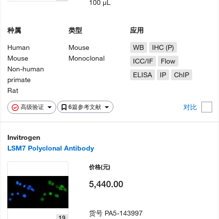
100 µL
种属
类型
应用
Human
Mouse
WB
IHC (P)
Mouse
Monoclonal
ICC/IF
Flow
Non-human
ELISA
IP
ChIP
primate
Rat
对比
高级验证
6篇参考文献
Invitrogen
LSM7 Polyclonal Antibody
价格
(元)
5,440.00
货号
PA5-143997
19