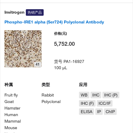
Invitrogen
热销产品
Phospho-IRE1 alpha (Ser724) Polyclonal Antibody
价格
(元)
5,752.00
货号
PA1-16927
41
100 µL
种属
类型
应用
Fruit fly
Rabbit
WB
IHC
IHC (P)
Goat
Polyclonal
IHC (F)
ICC/IF
Hamster
ELISA
IP
ChIP
Human
Mammal
Mouse