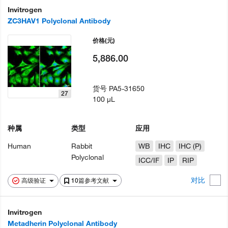
Invitrogen
ZC3HAV1 Polyclonal Antibody
价格
(元)
5,886.00
货号
PA5-31650
27
100 µL
种属
类型
应用
Human
Rabbit
WB
IHC
IHC (P)
Polyclonal
ICC/IF
IP
RIP
对比
高级验证
10篇参考文献
Invitrogen
Metadherin Polyclonal Antibody