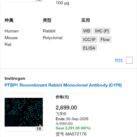
100 µg
种属
类型
应用
Human
Rabbit
WB
IHC (P)
Mouse
Polyclonal
ICC/IF
Flow
Rat
ELISA
对比
Invitrogen
PTBP1 Recombinant Rabbit Monoclonal Antibody (C1F6)
价格
(元)
2,699.00
飞享价
30-Sep-2026
Ends:
4,990.00
Save 2,291.00 (46%)
18
货号
MA572176