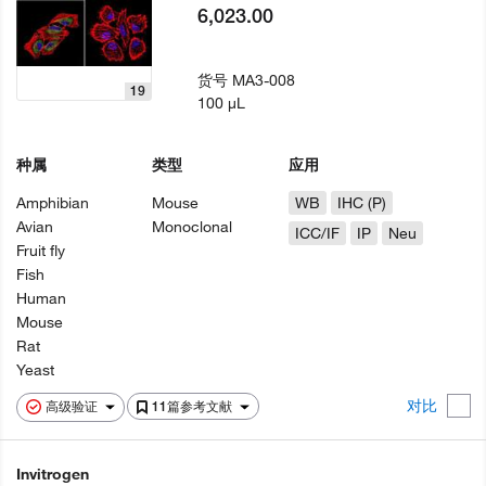
6,023.00
货号
MA3-008
19
100 µL
种属
类型
应用
Amphibian
Mouse
WB
IHC (P)
Avian
Monoclonal
ICC/IF
IP
Neu
Fruit fly
Fish
Human
Mouse
Rat
Yeast
对比
高级验证
11篇参考文献
Invitrogen