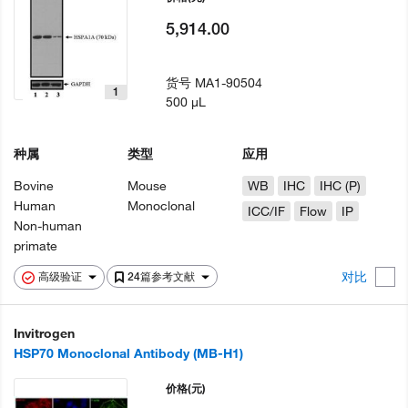
5,914.00
货号
MA1-90504
1
500 µL
种属
类型
应用
Bovine
Mouse
WB
IHC
IHC (P)
Human
Monoclonal
ICC/IF
Flow
IP
Non-human
primate
对比
高级验证
24篇参考文献
Invitrogen
HSP70 Monoclonal Antibody (MB-H1)
价格
(元)