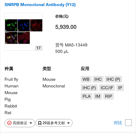
SNRPB Monoclonal Antibody (Y12)
价格
(元)
5,939.00
货号
MA5-13449
17
500 µL
种属
类型
应用
Fruit fly
Mouse
WB
IHC
IHC (P)
Human
Monoclonal
IHC (F)
ICC/IF
IP
Mouse
PLA
IM
RIP
Pig
Rabbit
Rat
对比
高级验证
29篇参考文献