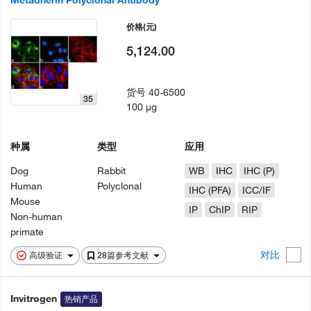
Metadherin Polyclonal Antibody
价格
(元)
5,124.00
货号
40-6500
35
100 µg
种属
类型
应用
Dog
Rabbit
WB
IHC
IHC (P)
Human
Polyclonal
IHC (PFA)
ICC/IF
Mouse
IP
ChIP
RIP
Non-human
primate
对比
高级验证
28篇参考文献
Invitrogen
热销产品