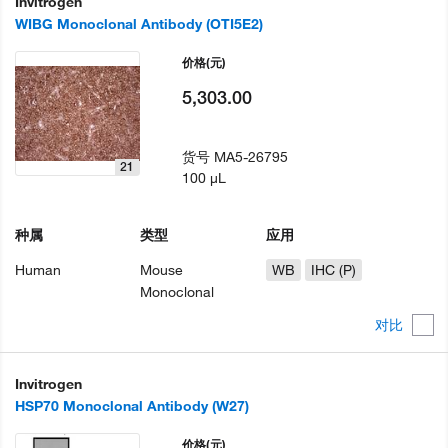
Invitrogen
WIBG Monoclonal Antibody (OTI5E2)
价格
(元)
5,303.00
货号
MA5-26795
21
100 µL
种属
类型
应用
Human
Mouse
WB
IHC (P)
Monoclonal
对比
Invitrogen
HSP70 Monoclonal Antibody (W27)
价格
(元)