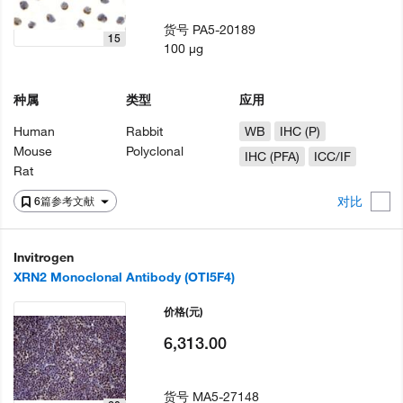
货号
PA5-20189
15
100 µg
种属
类型
应用
Human
Rabbit
WB
IHC (P)
Mouse
Polyclonal
IHC (PFA)
ICC/IF
Rat
对比
6篇参考文献
Invitrogen
XRN2 Monoclonal Antibody (OTI5F4)
价格
(元)
6,313.00
货号
MA5-27148