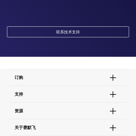
联系技术支持
订购
订单状态查询
支持
订单支持
货号直购
帮助&支持
资源
现货供应中心
联系我们 - 400 820 8982
电子采购
技术支持中心
学习中心
关于赛默飞
查找文件&证书
促销
报告网站问题