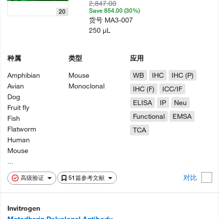
2,847.00
Save 854.00 (30%)
20
货号
MA3-007
250 µL
种属
类型
应用
Amphibian
Mouse
WB
IHC
IHC (P)
Avian
Monoclonal
IHC (F)
ICC/IF
Dog
ELISA
IP
Neu
Fruit fly
Functional
EMSA
Fish
Flatworm
TCA
Human
Mouse
...
对比
高级验证
51篇参考文献
Invitrogen