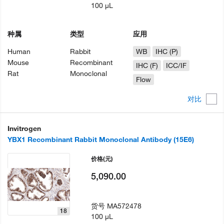
100 µL
种属
类型
应用
Human
Rabbit
WB
IHC (P)
Mouse
Recombinant
IHC (F)
ICC/IF
Rat
Monoclonal
Flow
对比
Invitrogen
YBX1 Recombinant Rabbit Monoclonal Antibody (15E6)
价格
(元)
5,090.00
货号
MA572478
18
100 µL