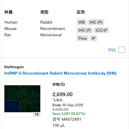
种属
类型
应用
Human
Rabbit
WB
IHC (P)
Mouse
Recombinant
IHC (F)
ICC/IF
Rat
Monoclonal
Flow
IP
对比
Invitrogen
hnRNP U Recombinant Rabbit Monoclonal Antibody (5H8)
价格
(元)
2,699.00
飞享价
30-Sep-2026
Ends:
5,090.00
Save 2,391.00 (47%)
18
货号
MA572891
100 µL