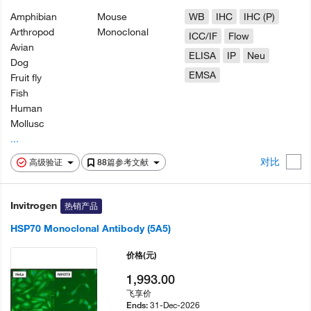
Amphibian
Mouse
WB
IHC
IHC (P)
Arthropod
Monoclonal
ICC/IF
Flow
Avian
ELISA
IP
Neu
Dog
EMSA
Fruit fly
Fish
Human
Mollusc
...
对比
高级验证
88篇参考文献
Invitrogen
热销产品
HSP70 Monoclonal Antibody (5A5)
价格
(元)
1,993.00
飞享价
31-Dec-2026
Ends: