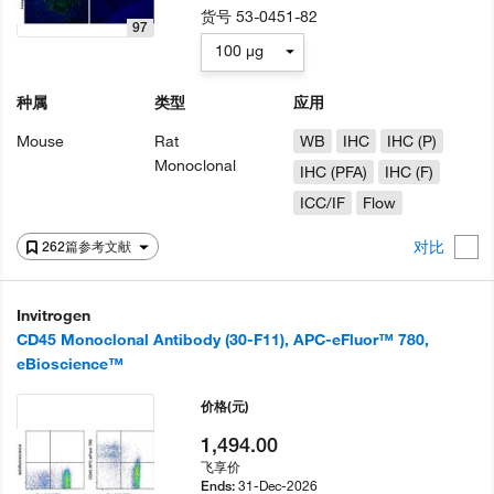
货号
53-0451-82
97
100 µg
种属
类型
应用
Mouse
Rat
WB
IHC
IHC (P)
Monoclonal
IHC (PFA)
IHC (F)
ICC/IF
Flow
对比
262篇参考文献
Invitrogen
CD45 Monoclonal Antibody (30-F11), APC-eFluor™ 780,
eBioscience™
价格
(元)
1,494.00
飞享价
31-Dec-2026
Ends: