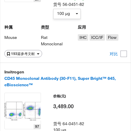
货号
56-0451-82
100 µg
种属
类型
应用
Mouse
Rat
IHC
ICC/IF
Flow
Monoclonal
对比
193篇参考文献
Invitrogen
CD45 Monoclonal Antibody (30-F11), Super Bright™ 645,
eBioscience™
价格
(元)
3,489.00
货号
64-0451-82
97
100 µg