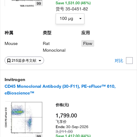
Save 1,531.00 (46%)
99
货号
35-0451-82
100 µg
种属
类型
应用
Mouse
Rat
Flow
Monoclonal
对比
215篇参考文献
Invitrogen
CD45 Monoclonal Antibody (30-F11), PE-eFluor™ 610,
eBioscience™
价格
(元)
1,799.00
飞享价
30-Sep-2026
Ends:
3,211.00
Save 1,412.00 (44%)
99