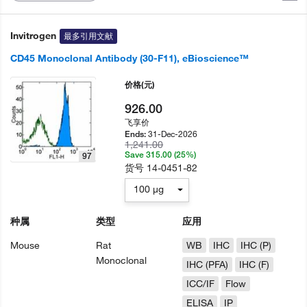
Invitrogen
最多引用文献
CD45 Monoclonal Antibody (30-F11), eBioscience™
价格
(元)
926.00
飞享价
31-Dec-2026
Ends:
1,241.00
Save 315.00 (25%)
97
货号
14-0451-82
100 µg
种属
类型
应用
Mouse
Rat
WB
IHC
IHC (P)
Monoclonal
IHC (PFA)
IHC (F)
ICC/IF
Flow
ELISA
IP