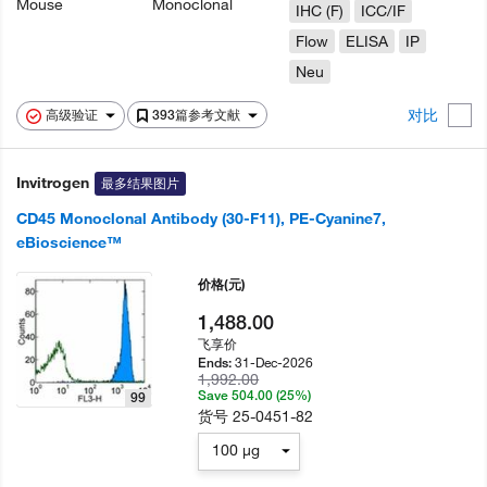
Mouse
Monoclonal
IHC (F)
ICC/IF
Flow
ELISA
IP
Neu
对比
高级验证
393篇参考文献
Invitrogen
最多结果图片
CD45 Monoclonal Antibody (30-F11), PE-Cyanine7,
eBioscience™
价格
(元)
1,488.00
飞享价
31-Dec-2026
Ends:
1,992.00
Save 504.00 (25%)
99
货号
25-0451-82
100 µg