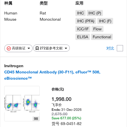
种属
类型
应用
Human
Rat
IHC
IHC (P)
Mouse
Monoclonal
IHC (PFA)
IHC (F)
ICC/IF
Flow
ELISA
Functional
对比
高级验证
272篇参考文献
Invitrogen
CD45 Monoclonal Antibody (30-F11), eFluor™ 506,
eBioscience™
价格
(元)
1,998.00
飞享价
31-Dec-2026
Ends:
2,675.00
Save 677.00 (25%)
98
货号
69-0451-82