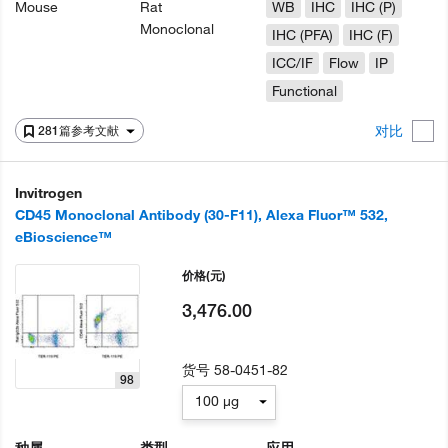
Mouse
Rat
WB
IHC
IHC (P)
Monoclonal
IHC (PFA)
IHC (F)
ICC/IF
Flow
IP
Functional
对比
281篇参考文献
Invitrogen
CD45 Monoclonal Antibody (30-F11), Alexa Fluor™ 532,
eBioscience™
价格
(元)
3,476.00
货号
58-0451-82
98
100 µg