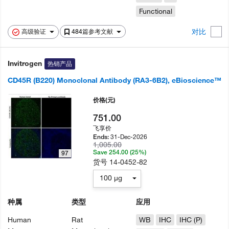
Functional
对比
高级验证
484篇参考文献
Invitrogen
热销产品
CD45R (B220) Monoclonal Antibody (RA3-6B2), eBioscience™
价格
(元)
751.00
飞享价
31-Dec-2026
Ends:
1,005.00
Save 254.00 (25%)
97
货号
14-0452-82
100 µg
种属
类型
应用
Human
Rat
WB
IHC
IHC (P)