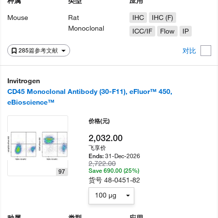
种属
类型
应用
Mouse
Rat
IHC
IHC (F)
Monoclonal
ICC/IF
Flow
IP
对比
285篇参考文献
Invitrogen
CD45 Monoclonal Antibody (30-F11), eFluor™ 450,
eBioscience™
价格
(元)
2,032.00
飞享价
31-Dec-2026
Ends:
2,722.00
Save 690.00 (25%)
97
货号
48-0451-82
100 µg