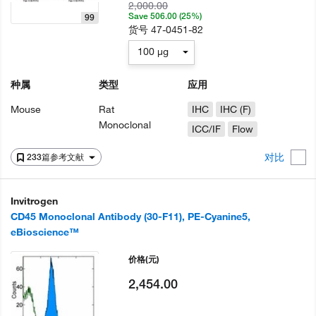
2,000.00
Save 506.00 (25%)
99
货号
47-0451-82
100 µg
种属
类型
应用
Mouse
Rat
IHC
IHC (F)
Monoclonal
ICC/IF
Flow
对比
233篇参考文献
Invitrogen
CD45 Monoclonal Antibody (30-F11), PE-Cyanine5,
eBioscience™
价格
(元)
2,454.00