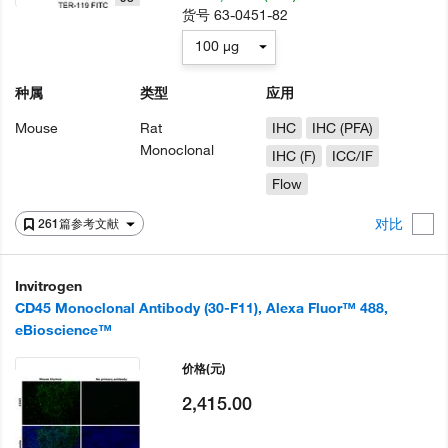
货号
63-0451-82
100 µg
种属
类型
应用
Mouse
Rat
IHC
IHC (PFA)
Monoclonal
IHC (F)
ICC/IF
Flow
对比
261篇参考文献
Invitrogen
CD45 Monoclonal Antibody (30-F11), Alexa Fluor™ 488,
eBioscience™
价格
(元)
2,415.00