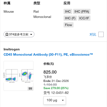
种属
类型
应用
Mouse
Rat
IHC
IHC (PFA)
Monoclonal
IHC (F)
ICC/IF
Flow
对比
374篇参考文献
Invitrogen
CD45 Monoclonal Antibody (30-F11), PE, eBioscience™
价格
(元)
825.00
飞享价
31-Dec-2026
Ends:
1,104.00
Save 279.00 (25%)
99
货号
12-0451-82
100 µg