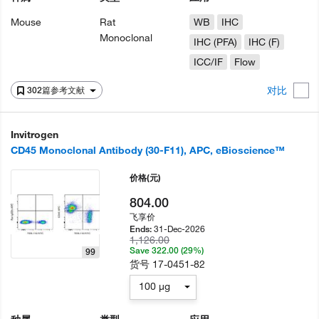
Mouse
Rat
WB
IHC
Monoclonal
IHC (PFA)
IHC (F)
ICC/IF
Flow
对比
302篇参考文献
Invitrogen
CD45 Monoclonal Antibody (30-F11), APC, eBioscience™
价格
(元)
804.00
飞享价
31-Dec-2026
Ends:
1,126.00
Save 322.00 (29%)
99
货号
17-0451-82
100 µg