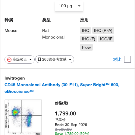
100 µg
种属
类型
应用
Mouse
Rat
IHC
IHC (PFA)
Monoclonal
IHC (F)
ICC/IF
Flow
对比
高级验证
265篇参考文献
Invitrogen
CD45 Monoclonal Antibody (30-F11), Super Bright™ 600,
eBioscience™
价格
(元)
1,799.00
飞享价
30-Sep-2026
Ends:
3,588.00
Save 1,789.00 (50%)
98