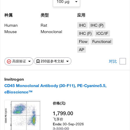
100 µg
种属
类型
应用
Human
Rat
IHC
IHC (P)
Mouse
Monoclonal
IHC (F)
ICC/IF
Flow
Functional
AP
对比
高级验证
233篇参考文献
Invitrogen
CD45 Monoclonal Antibody (30-F11), PE-Cyanine5.5,
eBioscience™
价格
(元)
1,799.00
飞享价
30-Sep-2026
Ends:
3,330.00