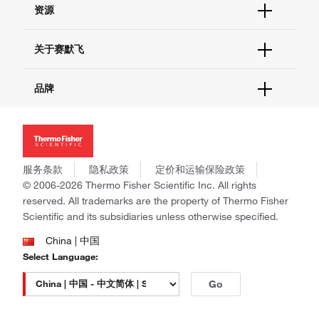
资源
现货供应中心
联系我们 - 400 820 8982
电子采购
技术支持中心
学习中心
关于赛默飞
查找文件&证书
促销
报告网站问题
活动&研讨会
关于我们
品牌
社交媒体
招聘
投资者关系
Thermo Scientific
新闻
Applied Biosystems
社会责任
Invitrogen
商标
Gibco
服务条款
隐私政策
定价和运输保险政策
政策和通知
Ion Torrent
© 2006-2026 Thermo Fisher Scientific Inc. All rights
reserved. All trademarks are the property of Thermo Fisher
Unity Lab Services
Scientific and its subsidiaries unless otherwise specified.
Patheon
PPD
China | 中国
Select Language:
Go