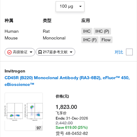
100 µg
种属
类型
应用
Human
Rat
IHC
IHC (P)
Mouse
Monoclonal
IHC (F)
Flow
对比
高级验证
217篇参考文献
Invitrogen
CD45R (B220) Monoclonal Antibody (RA3-6B2), eFluor™ 450,
eBioscience™
价格
(元)
1,823.00
飞享价
31-Dec-2026
Ends:
2,442.00
Save 619.00 (25%)
97
货号
48-0452-82