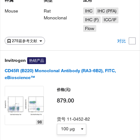
种属
类型
应用
Mouse
Rat
IHC
IHC (PFA)
Monoclonal
IHC (F)
ICC/IF
Flow
对比
275篇参考文献
Invitrogen
热销产品
CD45R (B220) Monoclonal Antibody (RA3-6B2), FITC,
eBioscience™
价格
(元)
879.00
货号
11-0452-82
98
100 µg