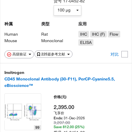
货号
17-0452-82
100 µg
种属
类型
应用
Human
Rat
IHC
IHC (F)
Flow
Mouse
Monoclonal
ELISA
对比
高级验证
225篇参考文献
Invitrogen
CD45 Monoclonal Antibody (30-F11), PerCP-Cyanine5.5,
eBioscience™
价格
(元)
2,395.00
飞享价
31-Dec-2026
Ends:
3,207.00
Save 812.00 (25%)
99