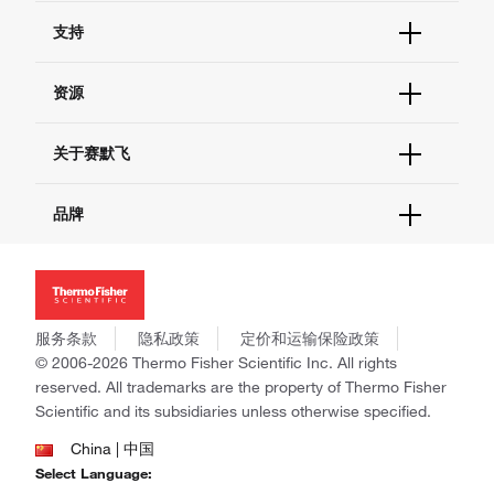
订单状态查询
支持
订单支持
货号直购
帮助&支持
资源
现货供应中心
联系我们 - 400 820 8982
电子采购
技术支持中心
学习中心
关于赛默飞
查找文件&证书
促销
报告网站问题
活动&研讨会
关于我们
品牌
社交媒体
招聘
投资者关系
Thermo Scientific
新闻
Applied Biosystems
社会责任
Invitrogen
商标
Gibco
服务条款
隐私政策
定价和运输保险政策
政策和通知
Ion Torrent
© 2006-2026 Thermo Fisher Scientific Inc. All rights
reserved. All trademarks are the property of Thermo Fisher
Unity Lab Services
Scientific and its subsidiaries unless otherwise specified.
Patheon
PPD
China | 中国
Select Language: