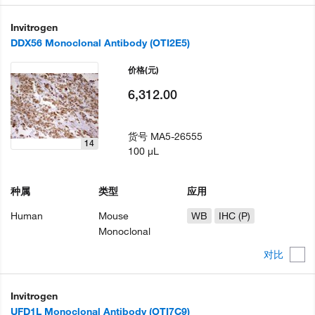
Invitrogen
DDX56 Monoclonal Antibody (OTI2E5)
价格
(元)
6,312.00
货号
MA5-26555
14
100 µL
种属
类型
应用
Human
Mouse
WB
IHC (P)
Monoclonal
对比
Invitrogen
UFD1L Monoclonal Antibody (OTI7C9)