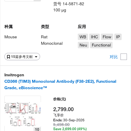
货号
14-5871-82
100 µg
种属
类型
应用
Mouse
Rat
WB
IHC
Flow
IP
Monoclonal
Neu
Functional
对比
15篇参考文献
Invitrogen
CD366 (TIM3) Monoclonal Antibody (F38-2E2), Functional
Grade, eBioscience™
价格
(元)
2,799.00
飞享价
30-Sep-2026
Ends:
5,498.00
Save 2,699.00 (49%)
10