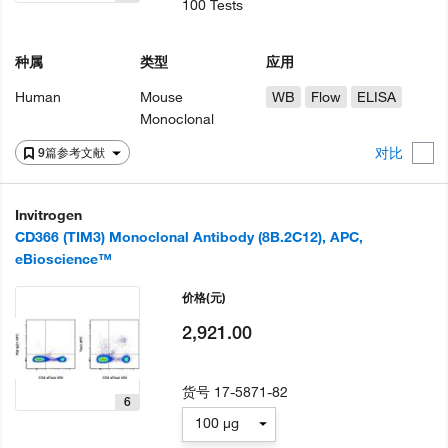
100 Tests
种属
类型
应用
Human
Mouse
WB
Flow
ELISA
Monoclonal
对比
9篇参考文献
Invitrogen
CD366 (TIM3) Monoclonal Antibody (8B.2C12), APC,
eBioscience™
价格
(元)
2,921.00
货号
17-5871-82
6
100 µg