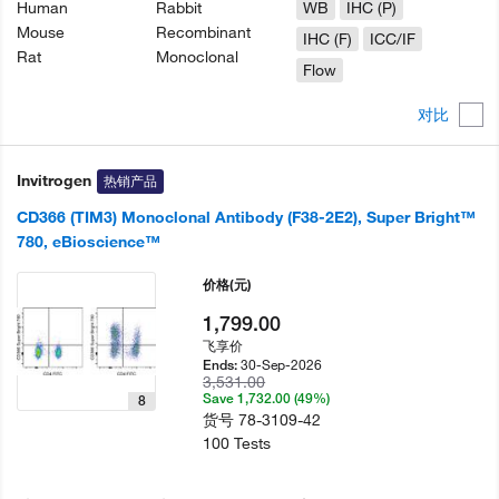
Human
Rabbit
WB
IHC (P)
Mouse
Recombinant
IHC (F)
ICC/IF
Rat
Monoclonal
Flow
对比
Invitrogen
热销产品
CD366 (TIM3) Monoclonal Antibody (F38-2E2), Super Bright™
780, eBioscience™
价格
(元)
1,799.00
飞享价
30-Sep-2026
Ends:
3,531.00
Save 1,732.00 (49%)
8
货号
78-3109-42
100 Tests