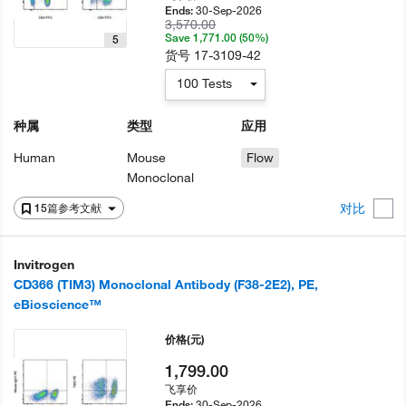
30-Sep-2026
Ends:
3,570.00
Save 1,771.00 (50%)
5
货号
17-3109-42
100 Tests
种属
类型
应用
Human
Mouse
Flow
Monoclonal
对比
15篇参考文献
Invitrogen
CD366 (TIM3) Monoclonal Antibody (F38-2E2), PE,
eBioscience™
价格
(元)
1,799.00
飞享价
30-Sep-2026
Ends: