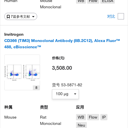
Human
Mouse
WB
Flow
ELISA
Monoclonal
对比
7篇参考文献
Invitrogen
CD366 (TIM3) Monoclonal Antibody (8B.2C12), Alexa Fluor™
488, eBioscience™
价格
(元)
3,508.00
货号
53-5871-82
8
100 µg
种属
类型
应用
Mouse
Rat
WB
Flow
IP
Monoclonal
Neu