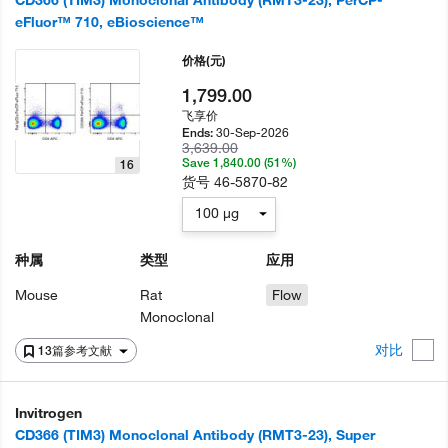
CD366 (TIM3) Monoclonal Antibody (RMT3-23), PerCP-
eFluor™ 710, eBioscience™
价格
(元)
1,799.00
飞享价
30-Sep-2026
Ends:
3,639.00
Save 1,840.00 (51%)
16
货号
46-5870-82
100 µg
种属
类型
应用
Mouse
Rat
Flow
Monoclonal
对比
13篇参考文献
Invitrogen
CD366 (TIM3) Monoclonal Antibody (RMT3-23), Super