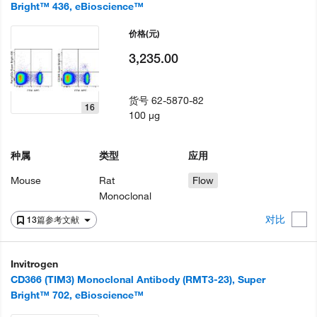
Bright™ 436, eBioscience™
价格
(元)
3,235.00
货号
62-5870-82
16
100 µg
种属
类型
应用
Mouse
Rat
Flow
Monoclonal
对比
13篇参考文献
Invitrogen
CD366 (TIM3) Monoclonal Antibody (RMT3-23), Super
Bright™ 702, eBioscience™