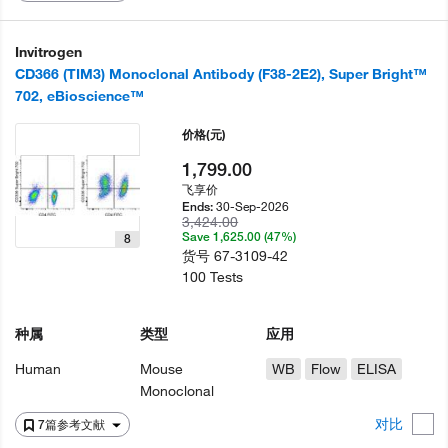
Invitrogen
CD366 (TIM3) Monoclonal Antibody (F38-2E2), Super Bright™
702, eBioscience™
价格
(元)
1,799.00
飞享价
30-Sep-2026
Ends:
3,424.00
Save 1,625.00 (47%)
8
货号
67-3109-42
100 Tests
种属
类型
应用
Human
Mouse
WB
Flow
ELISA
Monoclonal
对比
7篇参考文献