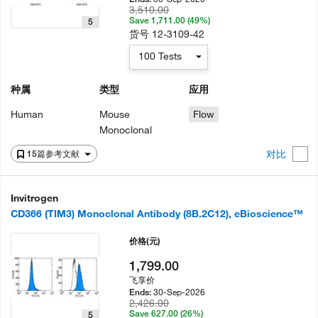
3,510.00
Save 1,711.00 (49%)
5
货号
12-3109-42
100 Tests
种属
类型
应用
Human
Mouse
Flow
Monoclonal
对比
15篇参考文献
Invitrogen
CD366 (TIM3) Monoclonal Antibody (8B.2C12), eBioscience™
价格
(元)
1,799.00
飞享价
30-Sep-2026
Ends:
2,426.00
Save 627.00 (26%)
5