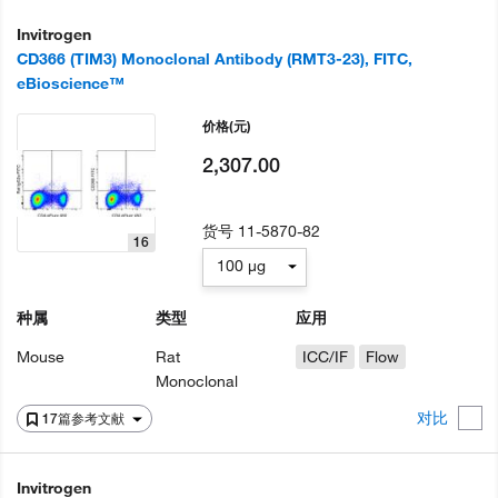
Invitrogen
CD366 (TIM3) Monoclonal Antibody (RMT3-23), FITC,
eBioscience™
价格
(元)
2,307.00
货号
11-5870-82
16
100 µg
种属
类型
应用
Mouse
Rat
ICC/IF
Flow
Monoclonal
对比
17篇参考文献
Invitrogen