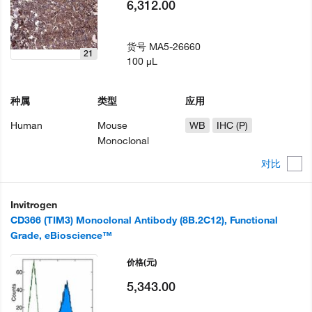
6,312.00
货号
MA5-26660
21
100 µL
种属
类型
应用
Human
Mouse
WB
IHC (P)
Monoclonal
对比
Invitrogen
CD366 (TIM3) Monoclonal Antibody (8B.2C12), Functional
Grade, eBioscience™
价格
(元)
5,343.00