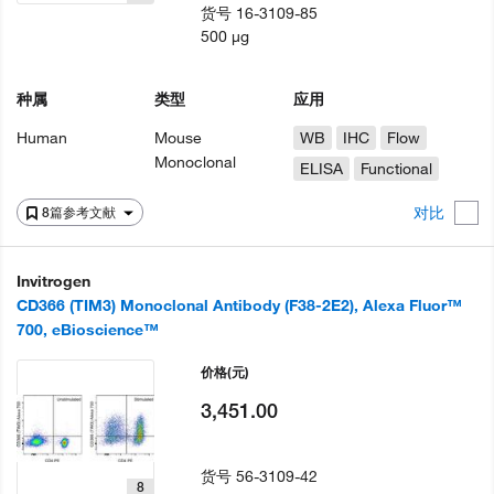
货号
16-3109-85
500 µg
种属
类型
应用
Human
Mouse
WB
IHC
Flow
Monoclonal
ELISA
Functional
对比
8篇参考文献
Invitrogen
CD366 (TIM3) Monoclonal Antibody (F38-2E2), Alexa Fluor™
700, eBioscience™
价格
(元)
3,451.00
货号
56-3109-42
8