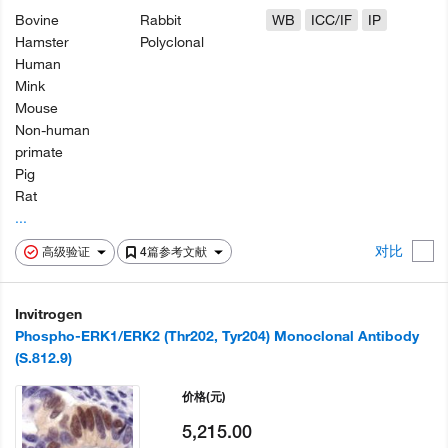
Bovine
Rabbit
WB
ICC/IF
IP
Hamster
Polyclonal
Human
Mink
Mouse
Non-human
primate
Pig
Rat
...
对比
高级验证
4篇参考文献
Invitrogen
Phospho-ERK1/ERK2 (Thr202, Tyr204) Monoclonal Antibody
(S.812.9)
价格
(元)
5,215.00