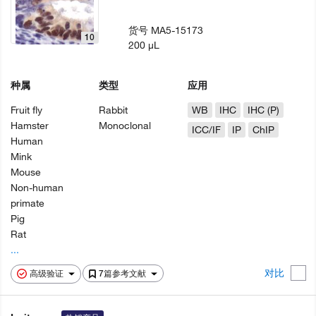
货号
MA5-15173
10
200 µL
种属
类型
应用
Fruit fly
Rabbit
WB
IHC
IHC (P)
Hamster
Monoclonal
ICC/IF
IP
ChIP
Human
Mink
Mouse
Non-human
primate
Pig
Rat
...
对比
高级验证
7篇参考文献