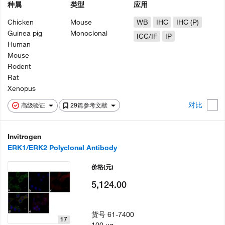
种属
类型
应用
Chicken
Mouse
WB
IHC
IHC (P)
Guinea pig
Monoclonal
ICC/IF
IP
Human
Mouse
Rodent
Rat
Xenopus
对比
高级验证
29篇参考文献
Invitrogen
ERK1/ERK2 Polyclonal Antibody
价格
(元)
5,124.00
货号
61-7400
17