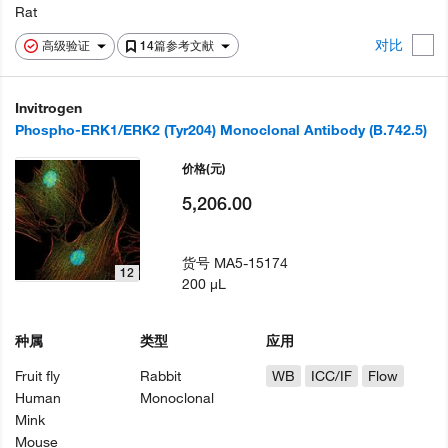
Rat
对比
高级验证
14篇参考文献
Invitrogen
Phospho-ERK1/ERK2 (Tyr204) Monoclonal Antibody (B.742.5)
价格
(元)
5,206.00
货号
MA5-15174
12
200 µL
种属
类型
应用
Fruit fly
Rabbit
WB
ICC/IF
Flow
Human
Monoclonal
Mink
Mouse