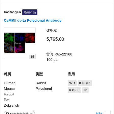
Invitrogen
热销产品
CaMKII delta Polyclonal Antibody
价格
(元)
5,765.00
货号
PA5-22168
15
100 µL
种属
类型
应用
Human
Rabbit
WB
IHC (P)
Mouse
Polyclonal
ICC/IF
IP
Rabbit
Rat
Zebrafish
对比
13篇参考文献