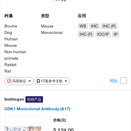
种属
类型
应用
Bovine
Mouse
WB
IHC
IHC (P)
Dog
Monoclonal
IHC (F)
ICC/IF
IP
Human
Mouse
Non-human
primate
Rabbit
Rat
对比
高级验证
17篇参考文献
Invitrogen
热销产品
CDK1 Monoclonal Antibody (A17)
价格
(元)
5,124.00