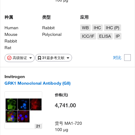
100 µg
种属
类型
应用
Human
Rabbit
WB
IHC
IHC (P)
Mouse
Polyclonal
ICC/IF
ELISA
IP
Rabbit
Rat
对比
高级验证
31篇参考文献
Invitrogen
GRK1 Monoclonal Antibody (G8)
价格
(元)
4,741.00
货号
MA1-720
21
100 µg