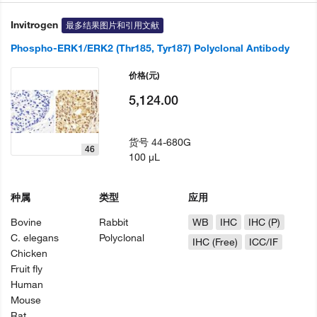
Invitrogen
最多结果图片和引用文献
Phospho-ERK1/ERK2 (Thr185, Tyr187) Polyclonal Antibody
价格
(元)
5,124.00
货号
44-680G
46
100 µL
种属
类型
应用
Bovine
Rabbit
WB
IHC
IHC (P)
C. elegans
Polyclonal
IHC (Free)
ICC/IF
Chicken
Fruit fly
Human
Mouse
Rat