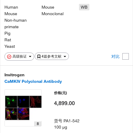
Human
Mouse
WB
Mouse
Monoclonal
Non-human
primate
Pig
Rat
Yeast
对比
高级验证
4篇参考文献
Invitrogen
CaMKIV Polyclonal Antibody
价格
(元)
4,899.00
货号
PA1-542
8
100 µg