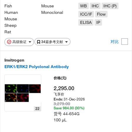
Fish
Mouse
WB
IHC
IHC (P)
Human
Monoclonal
ICC/IF
Flow
Mouse
ELISA
IP
Sheep
Rat
对比
高级验证
34篇参考文献
Invitrogen
ERK1/ERK2 Polyclonal Antibody
价格
(元)
2,295.00
飞享价
31-Dec-2026
Ends:
3,279.00
Save 984.00 (30%)
22
货号
44-654G
100 µL