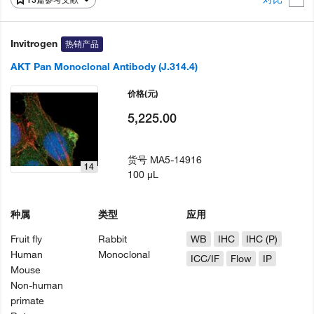
Invitrogen
热销产品
AKT Pan Monoclonal Antibody (J.314.4)
价格
(元)
5,225.00
货号
MA5-14916
14
100 µL
种属
类型
应用
Fruit fly
Rabbit
WB
IHC
IHC (P)
Human
Monoclonal
ICC/IF
Flow
IP
Mouse
Non-human
primate