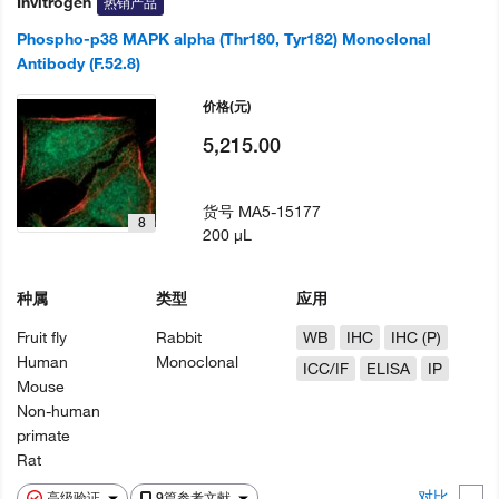
Invitrogen
热销产品
Phospho-p38 MAPK alpha (Thr180, Tyr182) Monoclonal
Antibody (F.52.8)
价格
(元)
5,215.00
货号
MA5-15177
8
200 µL
种属
类型
应用
Fruit fly
Rabbit
WB
IHC
IHC (P)
Human
Monoclonal
ICC/IF
ELISA
IP
Mouse
Non-human
primate
Rat
对比
高级验证
9篇参考文献