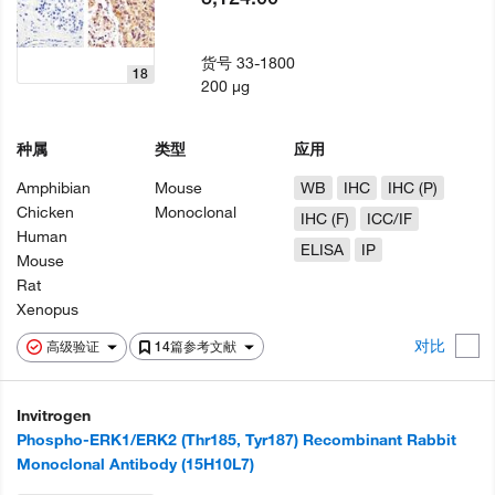
货号
33-1800
18
200 µg
种属
类型
应用
Amphibian
Mouse
WB
IHC
IHC (P)
Chicken
Monoclonal
IHC (F)
ICC/IF
Human
ELISA
IP
Mouse
Rat
Xenopus
对比
高级验证
14篇参考文献
Invitrogen
Phospho-ERK1/ERK2 (Thr185, Tyr187) Recombinant Rabbit
Monoclonal Antibody (15H10L7)