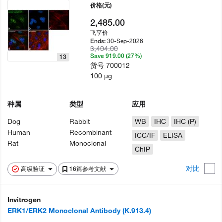
价格
(元)
2,485.00
飞享价
30-Sep-2026
Ends:
3,404.00
Save 919.00 (27%)
13
货号
700012
100 µg
种属
类型
应用
Dog
Rabbit
WB
IHC
IHC (P)
Human
Recombinant
ICC/IF
ELISA
Rat
Monoclonal
ChIP
对比
高级验证
16篇参考文献
Invitrogen
ERK1/ERK2 Monoclonal Antibody (K.913.4)