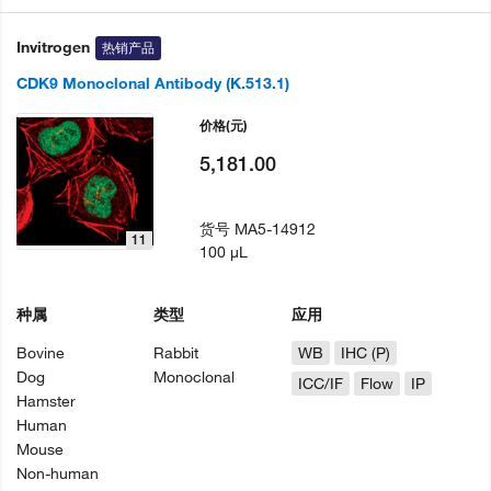
Invitrogen
热销产品
CDK9 Monoclonal Antibody (K.513.1)
价格
(元)
5,181.00
货号
MA5-14912
11
100 µL
种属
类型
应用
Bovine
Rabbit
WB
IHC (P)
Dog
Monoclonal
ICC/IF
Flow
IP
Hamster
Human
Mouse
Non-human