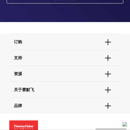
订购
订单状态查询
支持
订单支持
货号直购
帮助&支持
资源
现货供应中心
联系我们 - 400 820 8982
电子采购
技术支持中心
学习中心
关于赛默飞
查找文件&证书
促销
报告网站问题
活动&研讨会
关于我们
品牌
社交媒体
招聘
投资者关系
Thermo Scientific
新闻
Applied Biosystems
社会责任