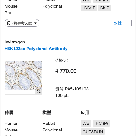
Mouse
Polyclonal
ICC/IF
ChIP
Rat
对比
2篇参考文献
Invitrogen
H3K122ac Polyclonal Antibody
价格
(元)
4,770.00
货号
PA5-105108
24
100 µL
种属
类型
应用
Human
Rabbit
WB
IHC (P)
Mouse
Polyclonal
CUT&RUN