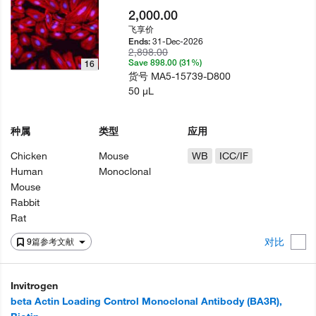
2,000.00
飞享价
31-Dec-2026
Ends:
2,898.00
Save 898.00 (31%)
16
货号
MA5-15739-D800
50 µL
种属
类型
应用
Chicken
Mouse
WB
ICC/IF
Human
Monoclonal
Mouse
Rabbit
Rat
对比
9篇参考文献
Invitrogen
beta Actin Loading Control Monoclonal Antibody (BA3R),