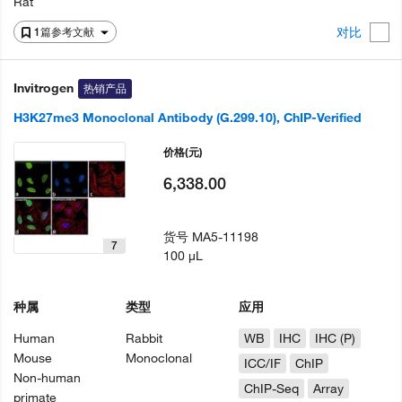
Rat
对比
1篇参考文献
Invitrogen
热销产品
H3K27me3 Monoclonal Antibody (G.299.10), ChIP-Verified
价格
(元)
6,338.00
货号
MA5-11198
7
100 µL
种属
类型
应用
Human
Rabbit
WB
IHC
IHC (P)
Mouse
Monoclonal
ICC/IF
ChIP
Non-human
ChIP-Seq
Array
primate