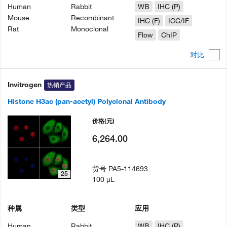
Human
Rabbit
WB
IHC (P)
Mouse
Recombinant
IHC (F)
ICC/IF
Rat
Monoclonal
Flow
ChIP
对比
Invitrogen
热销产品
Histone H3ac (pan-acetyl) Polyclonal Antibody
价格
(元)
6,264.00
货号
PA5-114693
25
100 µL
种属
类型
应用
Human
Rabbit
WB
IHC (P)