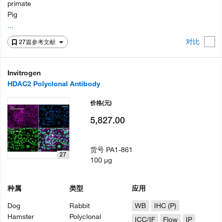
primate
Pig
...
对比
27篇参考文献
Invitrogen
HDAC2 Polyclonal Antibody
价格
(元)
5,827.00
货号
PA1-861
27
100 µg
种属
类型
应用
Dog
Rabbit
WB
IHC (P)
Hamster
Polyclonal
ICC/IF
Flow
IP