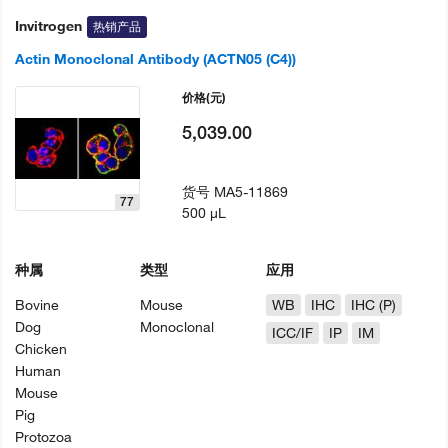
Invitrogen
热销产品
Actin Monoclonal Antibody (ACTN05 (C4))
价格
(元)
5,039.00
货号
MA5-11869
77
500 µL
种属
类型
应用
Bovine
Mouse
WB
IHC
IHC (P)
Dog
Monoclonal
ICC/IF
IP
IM
Chicken
Human
Mouse
Pig
Protozoa