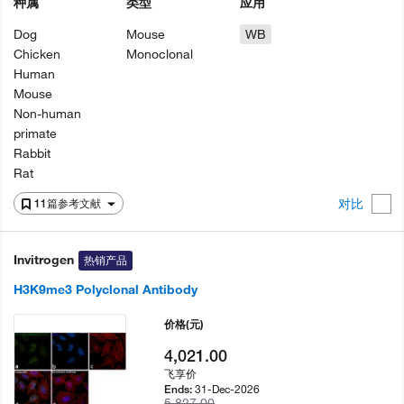
种属
类型
应用
Dog
Mouse
WB
Chicken
Monoclonal
Human
Mouse
Non-human
primate
Rabbit
Rat
对比
11篇参考文献
Invitrogen
热销产品
H3K9me3 Polyclonal Antibody
价格
(元)
4,021.00
飞享价
31-Dec-2026
Ends:
5,827.00