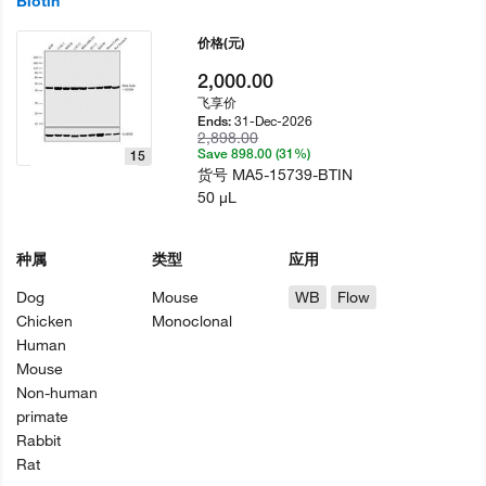
Biotin
价格
(元)
2,000.00
飞享价
31-Dec-2026
Ends:
2,898.00
Save 898.00 (31%)
15
货号
MA5-15739-BTIN
50 µL
种属
类型
应用
Dog
Mouse
WB
Flow
Chicken
Monoclonal
Human
Mouse
Non-human
primate
Rabbit
Rat