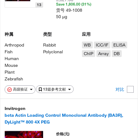
Save 1,806.00 (31%)
13
货号
49-1008
50 µg
种属
类型
应用
Arthropod
Rabbit
WB
ICC/IF
ELISA
Fish
Polyclonal
ChIP
Array
DB
Human
Mouse
Plant
Zebrafish
对比
高级验证
13篇参考文献
Invitrogen
beta Actin Loading Control Monoclonal Antibody (BA3R),
DyLight™ 800 4X PEG
价格
(元)