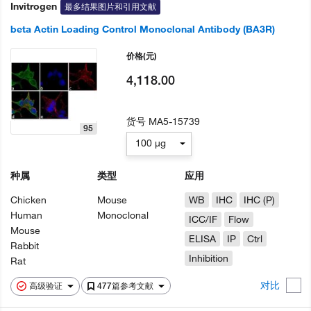
Invitrogen
最多结果图片和引用文献
beta Actin Loading Control Monoclonal Antibody (BA3R)
价格
(元)
4,118.00
货号
MA5-15739
95
100 µg
种属
类型
应用
Chicken
Mouse
WB
IHC
IHC (P)
Human
Monoclonal
ICC/IF
Flow
Mouse
ELISA
IP
Ctrl
Rabbit
Inhibition
Rat
对比
高级验证
477篇参考文献