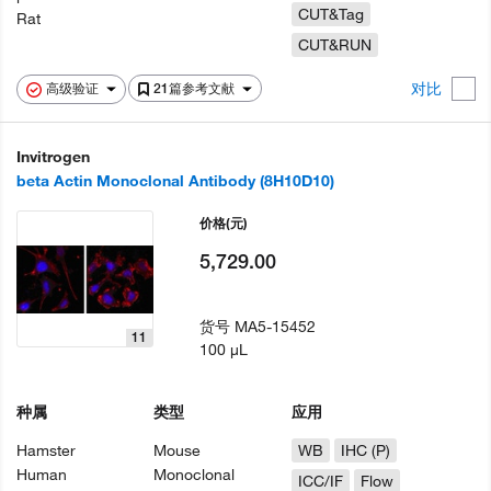
CUT&Tag
Rat
CUT&RUN
对比
高级验证
21篇参考文献
Invitrogen
beta Actin Monoclonal Antibody (8H10D10)
价格
(元)
5,729.00
货号
MA5-15452
11
100 µL
种属
类型
应用
Hamster
Mouse
WB
IHC (P)
Human
Monoclonal
ICC/IF
Flow