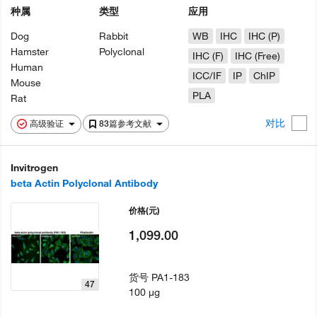
种属
类型
应用
Dog
Rabbit
WB
IHC
IHC (P)
Hamster
Polyclonal
IHC (F)
IHC (Free)
Human
ICC/IF
IP
ChIP
Mouse
PLA
Rat
对比
高级验证
83篇参考文献
Invitrogen
beta Actin Polyclonal Antibody
价格
(元)
1,099.00
货号
PA1-183
47
100 µg