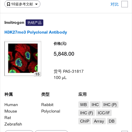
对比
10篇参考文献
Invitrogen
热销产品
H3K27me3 Polyclonal Antibody
价格
(元)
5,848.00
货号
PA5-31817
15
100 µL
种属
类型
应用
Human
Rabbit
WB
IHC
IHC (P)
Mouse
Polyclonal
IHC (F)
ICC/IF
Rat
ChIP
Array
DB
Zebrafish