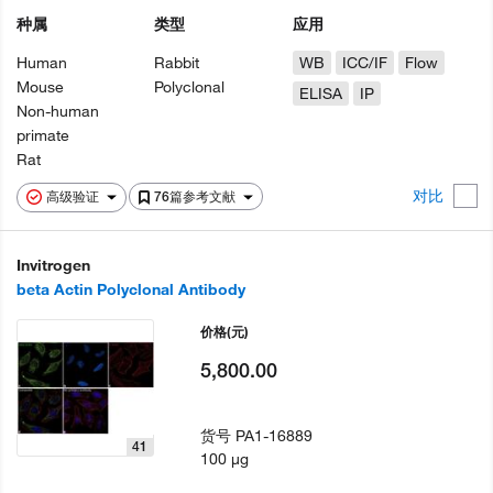
种属
类型
应用
Human
Rabbit
WB
ICC/IF
Flow
Mouse
Polyclonal
ELISA
IP
Non-human
primate
Rat
对比
高级验证
76篇参考文献
Invitrogen
beta Actin Polyclonal Antibody
价格
(元)
5,800.00
货号
PA1-16889
41
100 µg