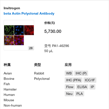
Invitrogen
beta Actin Polyclonal Antibody
价格
(元)
5,730.00
货号
PA1-46296
28
50 µL
种属
类型
应用
Avian
Rabbit
WB
IHC (P)
Bovine
Polyclonal
IHC (PFA)
ICC/IF
Fish
Flow
ELISA
IP
Hamster
Neu
PLA
Human
Mouse
Non-human