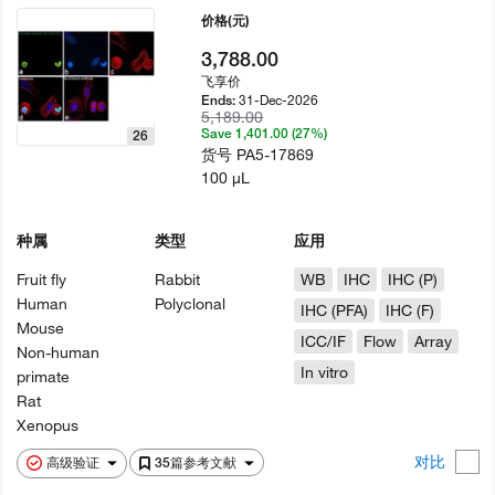
价格
(元)
3,788.00
飞享价
31-Dec-2026
Ends:
5,189.00
Save 1,401.00 (27%)
26
货号
PA5-17869
100 µL
种属
类型
应用
Fruit fly
Rabbit
WB
IHC
IHC (P)
Human
Polyclonal
IHC (PFA)
IHC (F)
Mouse
ICC/IF
Flow
Array
Non-human
In vitro
primate
Rat
Xenopus
对比
高级验证
35篇参考文献