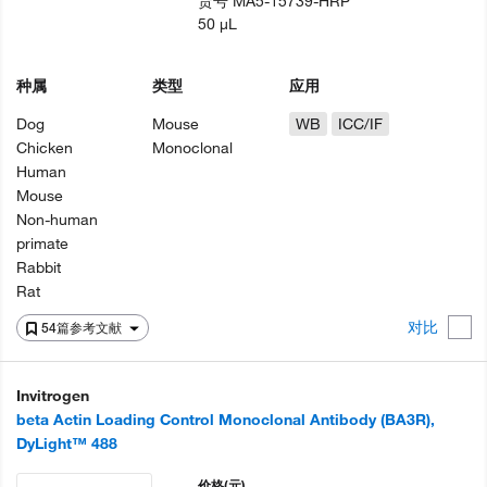
货号
MA5-15739-HRP
50 µL
种属
类型
应用
Dog
Mouse
WB
ICC/IF
Chicken
Monoclonal
Human
Mouse
Non-human
primate
Rabbit
Rat
对比
54篇参考文献
Invitrogen
beta Actin Loading Control Monoclonal Antibody (BA3R),
DyLight™ 488
价格
(元)