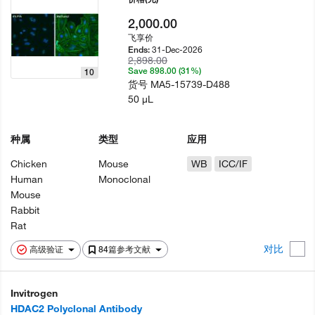
2,000.00
飞享价
31-Dec-2026
Ends:
2,898.00
Save 898.00 (31%)
10
货号
MA5-15739-D488
50 µL
种属
类型
应用
Chicken
Mouse
WB
ICC/IF
Human
Monoclonal
Mouse
Rabbit
Rat
对比
高级验证
84篇参考文献
Invitrogen
HDAC2 Polyclonal Antibody