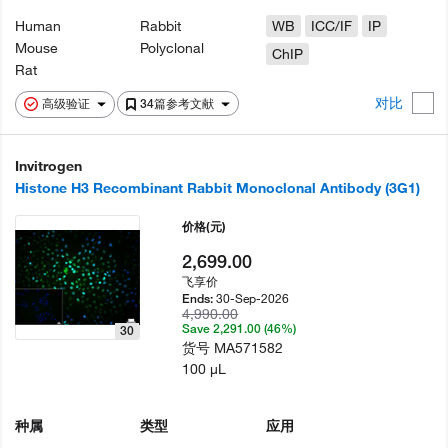
Human
Rabbit
WB
ICC/IF
IP
Mouse
Polyclonal
ChIP
Rat
对比
高级验证
34篇参考文献
Invitrogen
Histone H3 Recombinant Rabbit Monoclonal Antibody (3G1)
价格
(元)
2,699.00
飞享价
30-Sep-2026
Ends:
4,990.00
Save 2,291.00 (46%)
30
货号
MA571582
100 µL
种属
类型
应用