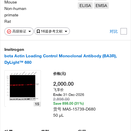
Mouse
ELISA
EMSA
Non-human
primate
Rat
对比
高级验证
16篇参考文献
Invitrogen
beta Actin Loading Control Monoclonal Antibody (BA3R),
DyLight™ 680
价格
(元)
2,000.00
飞享价
31-Dec-2026
Ends:
2,898.00
Save 898.00 (31%)
15
货号
MA5-15739-D680
50 µL