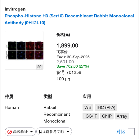
Invitrogen
Phospho-Histone H3 (Ser10) Recombinant Rabbit Monoclonal
Antibody (9H12L10)
价格
(元)
1,899.00
飞享价
30-Sep-2026
Ends:
2,601.00
Save 702.00 (27%)
20
货号
701258
100 µg
种属
类型
应用
Human
Rabbit
WB
IHC (PFA)
Recombinant
ICC/IF
ChIP
Array
Monoclonal
对比
高级验证
2篇参考文献