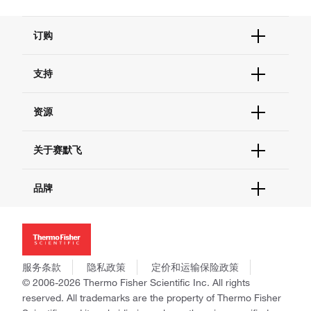
订购
订单状态查询
支持
订单支持
货号直购
帮助&支持
资源
现货供应中心
联系我们 - 400 820 8982
电子采购
技术支持中心
学习中心
关于赛默飞
查找文件&证书
促销
报告网站问题
活动&研讨会
关于我们
品牌
社交媒体
招聘
投资者关系
Thermo Scientific
新闻
Applied Biosystems
社会责任
Invitrogen
商标
Gibco
服务条款
隐私政策
定价和运输保险政策
政策和通知
Ion Torrent
© 2006-2026 Thermo Fisher Scientific Inc. All rights
reserved. All trademarks are the property of Thermo Fisher
Unity Lab Services