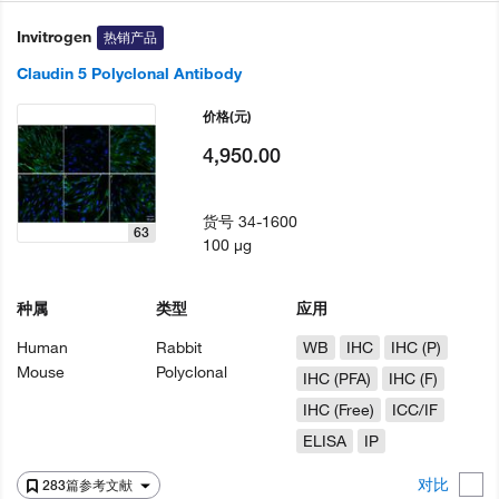
Invitrogen
热销产品
Claudin 5 Polyclonal Antibody
价格
(元)
4,950.00
货号
34-1600
63
100 µg
种属
类型
应用
Human
Rabbit
WB
IHC
IHC (P)
Mouse
Polyclonal
IHC (PFA)
IHC (F)
IHC (Free)
ICC/IF
ELISA
IP
对比
283篇参考文献