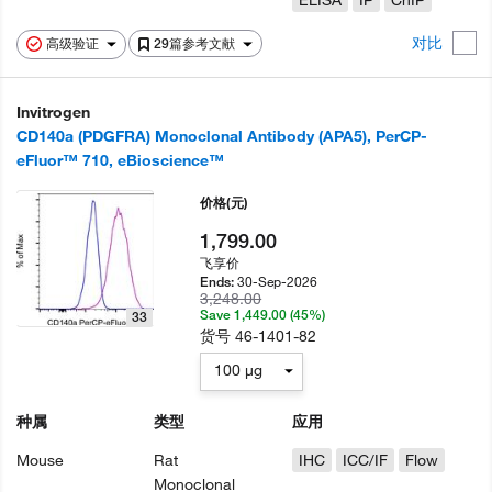
ELISA
IP
ChIP
对比
高级验证
29篇参考文献
Invitrogen
CD140a (PDGFRA) Monoclonal Antibody (APA5), PerCP-
eFluor™ 710, eBioscience™
价格
(元)
1,799.00
飞享价
30-Sep-2026
Ends:
3,248.00
Save 1,449.00 (45%)
33
货号
46-1401-82
100 µg
种属
类型
应用
Mouse
Rat
IHC
ICC/IF
Flow
Monoclonal