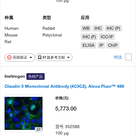
100 µg
种属
类型
应用
Human
Rabbit
WB
IHC
IHC (P)
Mouse
Polyclonal
IHC (F)
ICC/IF
Rat
ELISA
IP
ChIP
对比
高级验证
81篇参考文献
Invitrogen
热销产品
Claudin 5 Monoclonal Antibody (4C3C2), Alexa Fluor™ 488
价格
(元)
5,773.00
货号
352588
37
100 µg