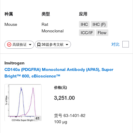
种属
类型
应用
Mouse
Rat
IHC
IHC (F)
Monoclonal
ICC/IF
Flow
对比
高级验证
36篇参考文献
Invitrogen
CD140a (PDGFRA) Monoclonal Antibody (APA5), Super
Bright™ 600, eBioscience™
价格
(元)
3,251.00
货号
63-1401-82
41
100 µg