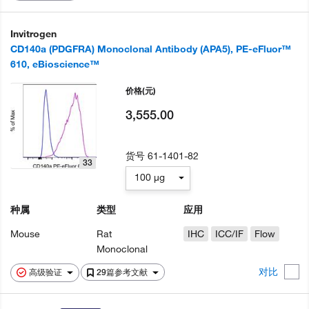
Invitrogen
CD140a (PDGFRA) Monoclonal Antibody (APA5), PE-eFluor™
610, eBioscience™
价格
(元)
3,555.00
货号
61-1401-82
33
100 µg
种属
类型
应用
Mouse
Rat
IHC
ICC/IF
Flow
Monoclonal
对比
高级验证
29篇参考文献