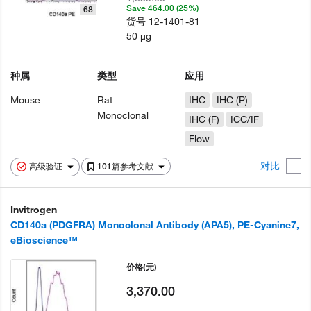
Save 464.00 (25%)
68
货号
12-1401-81
50 µg
种属
类型
应用
Mouse
Rat
IHC
IHC (P)
Monoclonal
IHC (F)
ICC/IF
Flow
对比
高级验证
101篇参考文献
Invitrogen
CD140a (PDGFRA) Monoclonal Antibody (APA5), PE-Cyanine7,
eBioscience™
价格
(元)
3,370.00