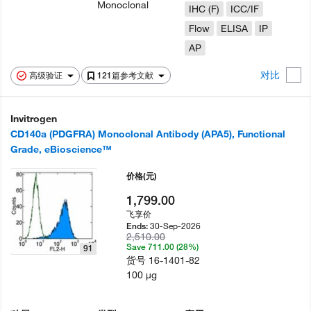
Monoclonal
IHC (F)
ICC/IF
Flow
ELISA
IP
AP
对比
高级验证
121篇参考文献
Invitrogen
CD140a (PDGFRA) Monoclonal Antibody (APA5), Functional
Grade, eBioscience™
价格
(元)
1,799.00
飞享价
30-Sep-2026
Ends:
2,510.00
Save 711.00 (28%)
91
货号
16-1401-82
100 µg