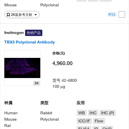
Mouse
Polyclonal
对比
26篇参考文献
Invitrogen
热销产品
TBX3 Polyclonal Antibody
价格
(元)
4,960.00
货号
42-4800
34
100 µg
种属
类型
应用
Human
Rabbit
WB
IHC
IHC (P)
Mouse
Polyclonal
ICC/IF
Flow
Rat