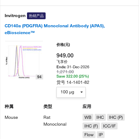
Invitrogen
热销产品
CD140a (PDGFRA) Monoclonal Antibody (APA5),
eBioscience™
价格
(元)
949.00
飞享价
31-Dec-2026
Ends:
1,271.00
Save 322.00 (25%)
94
货号
14-1401-82
100 µg
种属
类型
应用
Mouse
Rat
WB
IHC
IHC (P)
Monoclonal
IHC (F)
ICC/IF
Flow
IP