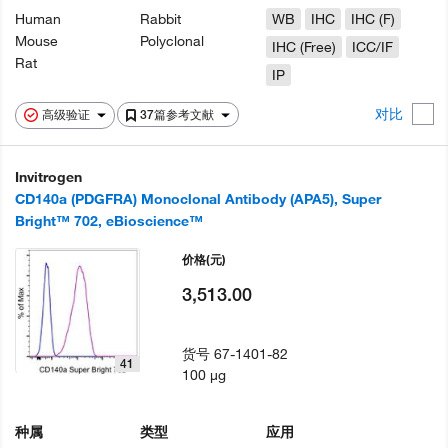
Human
Rabbit
WB
IHC
IHC (F)
Mouse
Polyclonal
IHC (Free)
ICC/IF
Rat
IP
对比
高级验证
37篇参考文献
Invitrogen
CD140a (PDGFRA) Monoclonal Antibody (APA5), Super
Bright™ 702, eBioscience™
价格
(元)
3,513.00
货号
67-1401-82
41
100 µg
种属
类型
应用