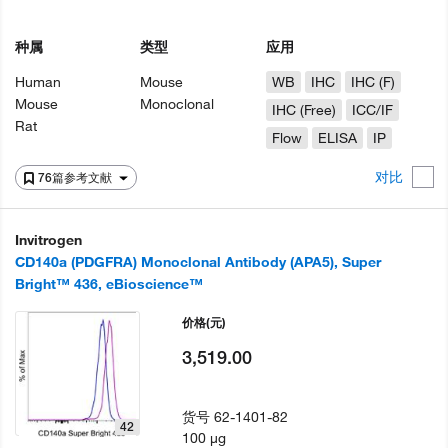
种属
类型
应用
Human
Mouse
WB
IHC
IHC (F)
Mouse
Monoclonal
IHC (Free)
ICC/IF
Rat
Flow
ELISA
IP
对比
76篇参考文献
Invitrogen
CD140a (PDGFRA) Monoclonal Antibody (APA5), Super
Bright™ 436, eBioscience™
价格
(元)
3,519.00
货号
62-1401-82
42
100 µg