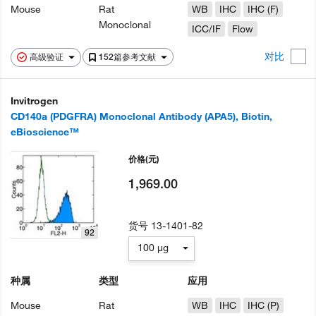
Mouse
Rat
WB
IHC
IHC (F)
Monoclonal
ICC/IF
Flow
对比
高级验证
152篇参考文献
Invitrogen
CD140a (PDGFRA) Monoclonal Antibody (APA5), Biotin,
eBioscience™
价格
(元)
1,969.00
货号
13-1401-82
92
100 µg
种属
类型
应用
Mouse
Rat
WB
IHC
IHC (P)