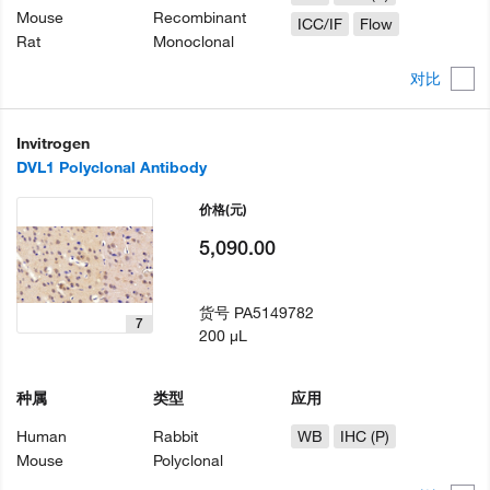
Mouse
Recombinant
ICC/IF
Flow
Rat
Monoclonal
对比
Invitrogen
DVL1 Polyclonal Antibody
价格
(元)
5,090.00
货号
PA5149782
7
200 µL
种属
类型
应用
Human
Rabbit
WB
IHC (P)
Mouse
Polyclonal