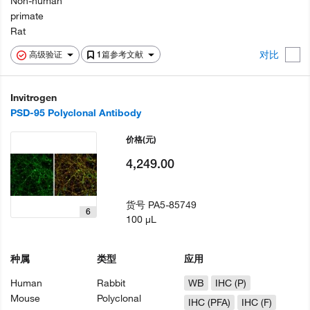
Non-human
primate
Rat
对比
高级验证
1篇参考文献
Invitrogen
PSD-95 Polyclonal Antibody
价格
(元)
4,249.00
货号
PA5-85749
6
100 µL
种属
类型
应用
Human
Rabbit
WB
IHC (P)
Mouse
Polyclonal
IHC (PFA)
IHC (F)