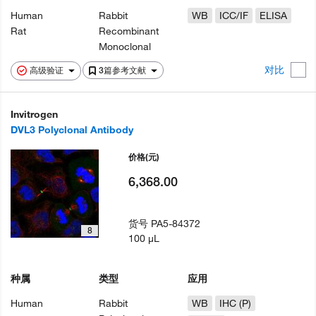
Human
Rabbit
WB
ICC/IF
ELISA
Rat
Recombinant
Monoclonal
对比
高级验证
3篇参考文献
Invitrogen
DVL3 Polyclonal Antibody
价格
(元)
6,368.00
货号
PA5-84372
8
100 µL
种属
类型
应用
Human
Rabbit
WB
IHC (P)