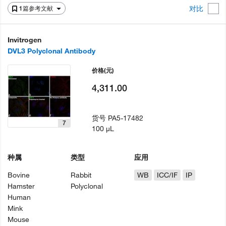
对比
1篇参考文献
Invitrogen
DVL3 Polyclonal Antibody
价格
(元)
4,311.00
货号
PA5-17482
7
100 µL
种属
类型
应用
Bovine
Rabbit
WB
ICC/IF
IP
Hamster
Polyclonal
Human
Mink
Mouse