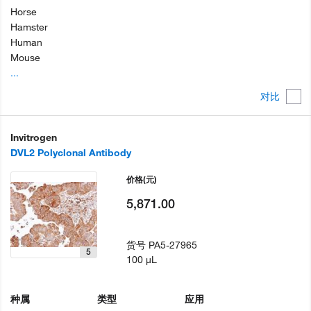
Horse
Hamster
Human
Mouse
...
对比
Invitrogen
DVL2 Polyclonal Antibody
价格
(元)
5,871.00
货号
PA5-27965
5
100 µL
种属
类型
应用