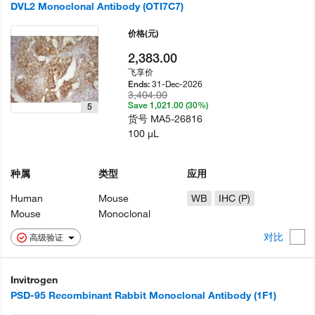
DVL2 Monoclonal Antibody (OTI7C7)
价格
(元)
2,383.00
飞享价
31-Dec-2026
Ends:
3,404.00
Save 1,021.00 (30%)
5
货号
MA5-26816
100 µL
种属
类型
应用
Human
Mouse
WB
IHC (P)
Mouse
Monoclonal
对比
高级验证
Invitrogen
PSD-95 Recombinant Rabbit Monoclonal Antibody (1F1)