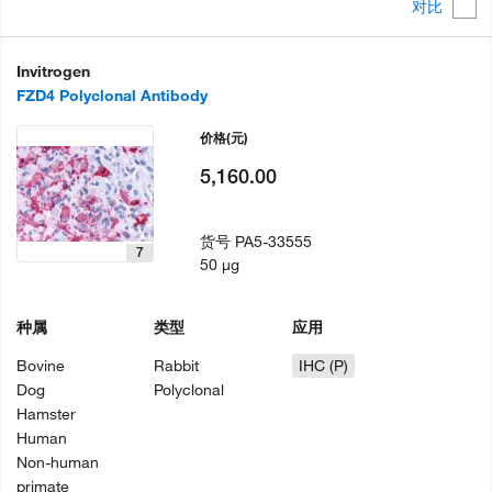
对比
Invitrogen
FZD4 Polyclonal Antibody
价格
(元)
5,160.00
货号
PA5-33555
7
50 µg
种属
类型
应用
Bovine
Rabbit
IHC (P)
Dog
Polyclonal
Hamster
Human
Non-human
primate