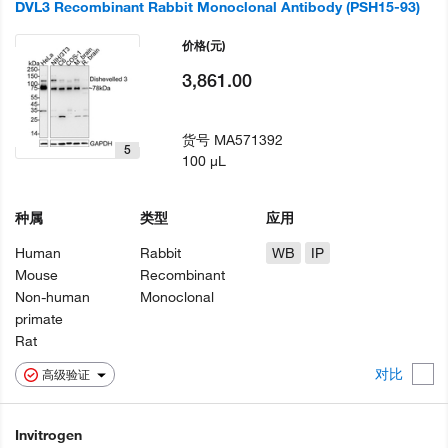
DVL3 Recombinant Rabbit Monoclonal Antibody (PSH15-93)
价格
(元)
3,861.00
货号
MA571392
5
100 µL
种属
类型
应用
Human
Rabbit
WB
IP
Mouse
Recombinant
Non-human
Monoclonal
primate
Rat
对比
高级验证
Invitrogen