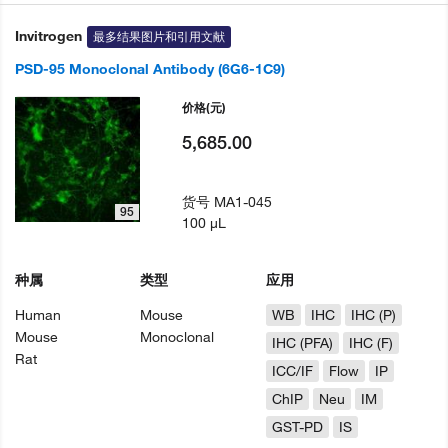
Invitrogen
最多结果图片和引用文献
PSD-95 Monoclonal Antibody (6G6-1C9)
价格
(元)
5,685.00
货号
MA1-045
95
100 µL
种属
类型
应用
Human
Mouse
WB
IHC
IHC (P)
Mouse
Monoclonal
IHC (PFA)
IHC (F)
Rat
ICC/IF
Flow
IP
ChIP
Neu
IM
GST-PD
IS