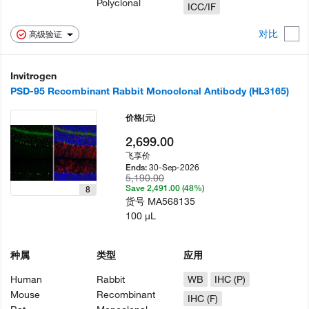
Polyclonal
ICC/IF
对比
高级验证
Invitrogen
PSD-95 Recombinant Rabbit Monoclonal Antibody (HL3165)
价格
(元)
2,699.00
飞享价
30-Sep-2026
Ends:
5,190.00
Save 2,491.00 (48%)
8
货号
MA568135
100 µL
种属
类型
应用
Human
Rabbit
WB
IHC (P)
Mouse
Recombinant
IHC (F)