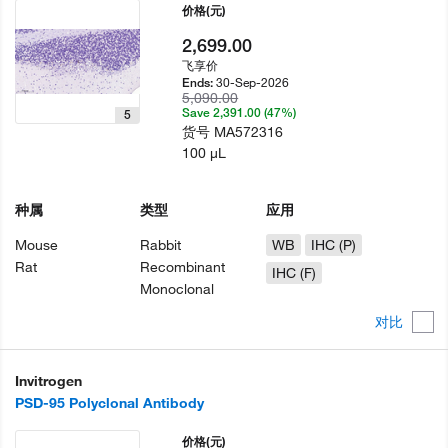
价格
(元)
2,699.00
飞享价
30-Sep-2026
Ends:
5,090.00
Save 2,391.00 (47%)
5
货号
MA572316
100 µL
种属
类型
应用
Mouse
Rabbit
WB
IHC (P)
Rat
Recombinant
IHC (F)
Monoclonal
对比
Invitrogen
PSD-95 Polyclonal Antibody
价格
(元)