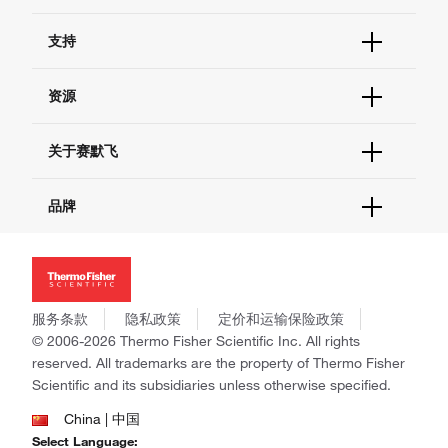
订单状态查询
支持
订单支持
货号直购
帮助&支持
资源
现货供应中心
联系我们 - 400 820 8982
电子采购
技术支持中心
学习中心
关于赛默飞
查找文件&证书
促销
报告网站问题
活动&研讨会
关于我们
品牌
社交媒体
招聘
投资者关系
Thermo Scientific
新闻
Applied Biosystems
社会责任
Invitrogen
商标
Gibco
服务条款
隐私政策
定价和运输保险政策
政策和通知
Ion Torrent
© 2006-2026 Thermo Fisher Scientific Inc. All rights
reserved. All trademarks are the property of Thermo Fisher
Unity Lab Services
Scientific and its subsidiaries unless otherwise specified.
Patheon
PPD
China | 中国
Select Language: