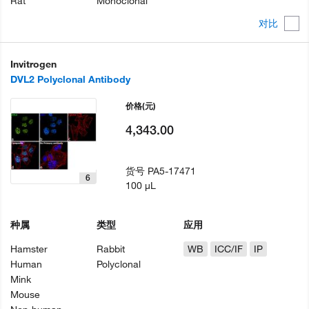
Rat
Monoclonal
对比
Invitrogen
DVL2 Polyclonal Antibody
价格
(元)
4,343.00
货号
PA5-17471
6
100 µL
种属
类型
应用
Hamster
Rabbit
WB
ICC/IF
IP
Human
Polyclonal
Mink
Mouse