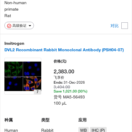
Non-human
primate
Rat
对比
高级验证
Invitrogen
DVL2 Recombinant Rabbit Monoclonal Antibody (PSH04-07)
价格
(元)
2,383.00
飞享价
31-Dec-2026
Ends:
3,404.00
Save 1,021.00 (30%)
7
货号
MA5-56493
100 µL
种属
类型
应用
Human
Rabbit
WB
IHC (P)