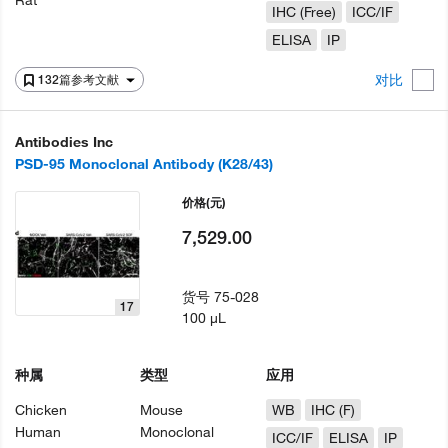
Rat
IHC (Free)
ICC/IF
ELISA
IP
对比
132篇参考文献
Antibodies Inc
PSD-95 Monoclonal Antibody (K28/43)
价格
(元)
7,529.00
货号
75-028
17
100 µL
种属
类型
应用
Chicken
Mouse
WB
IHC (F)
Human
Monoclonal
ICC/IF
ELISA
IP