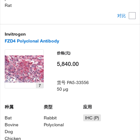
Rat
对比
Invitrogen
FZD4 Polyclonal Antibody
价格
(元)
5,840.00
货号
PA5-33556
7
50 µg
种属
类型
应用
Bat
Rabbit
IHC (P)
Bovine
Polyclonal
Dog
Chicken