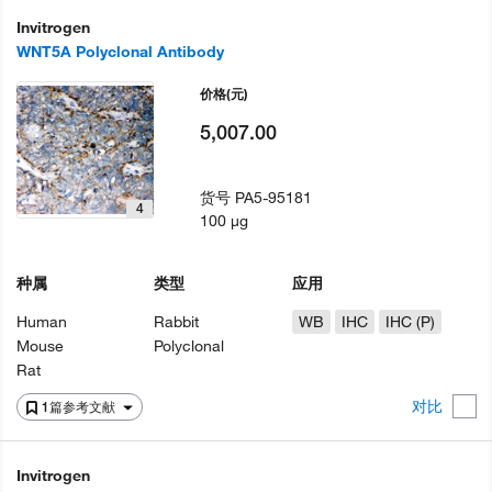
Invitrogen
WNT5A Polyclonal Antibody
价格
(元)
5,007.00
货号
PA5-95181
4
100 µg
种属
类型
应用
Human
Rabbit
WB
IHC
IHC (P)
Mouse
Polyclonal
Rat
对比
1篇参考文献
Invitrogen