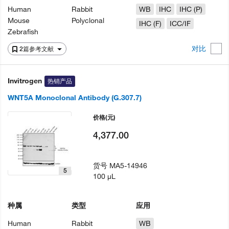
Human
Rabbit
WB
IHC
IHC (P)
Mouse
Polyclonal
IHC (F)
ICC/IF
Zebrafish
对比
2篇参考文献
Invitrogen
热销产品
WNT5A Monoclonal Antibody (G.307.7)
价格
(元)
4,377.00
货号
MA5-14946
5
100 µL
种属
类型
应用
Human
Rabbit
WB