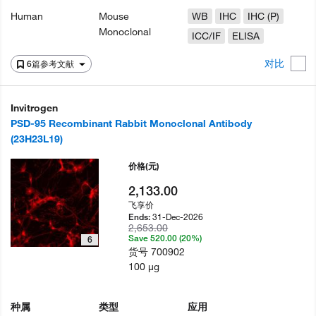
Human
Mouse
WB
IHC
IHC (P)
Monoclonal
ICC/IF
ELISA
对比
6篇参考文献
Invitrogen
PSD-95 Recombinant Rabbit Monoclonal Antibody
(23H23L19)
价格
(元)
2,133.00
飞享价
31-Dec-2026
Ends:
2,653.00
Save 520.00 (20%)
6
货号
700902
100 µg
种属
类型
应用