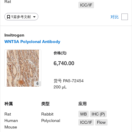
Rat
ICC/IF
对比
1篇参考文献
Invitrogen
WNT5A Polyclonal Antibody
价格
(元)
6,740.00
货号
PA5-72454
6
200 µL
种属
类型
应用
Rat
Rabbit
WB
IHC (P)
Human
Polyclonal
ICC/IF
Flow
Mouse