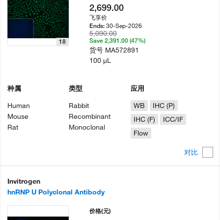
2,699.00
飞享价
30-Sep-2026
Ends:
5,090.00
Save 2,391.00 (47%)
18
货号
MA572891
100 µL
种属
类型
应用
Human
Rabbit
WB
IHC (P)
Mouse
Recombinant
IHC (F)
ICC/IF
Rat
Monoclonal
Flow
对比
Invitrogen
hnRNP U Polyclonal Antibody
价格
(元)