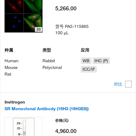
5,266.00
货号
PA5-115865
20
100 µL
种属
类型
应用
Human
Rabbit
WB
IHC (P)
Mouse
Polyclonal
ICC/IF
Rat
对比
Invitrogen
SR Monoclonal Antibody (16H3 (16H3E8))
价格
(元)
4,960.00