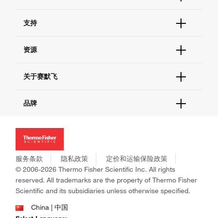
订单状态查询
支持
订单支持
货号直购
帮助&支持
资源
现货供应中心
联系我们 - 400 820 8982
电子采购
技术支持中心
学习中心
关于赛默飞
查找文件&证书
促销
报告网站问题
活动&研讨会
关于我们
品牌
社交媒体
招聘
投资者关系
Thermo Scientific
新闻
Applied Biosystems
社会责任
Invitrogen
商标
Gibco
服务条款
隐私政策
定价和运输保险政策
政策和通知
Ion Torrent
© 2006-2026 Thermo Fisher Scientific Inc. All rights
reserved. All trademarks are the property of Thermo Fisher
Unity Lab Services
Scientific and its subsidiaries unless otherwise specified.
Patheon
PPD
China | 中国
Select Language: