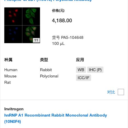
价格
(元)
4,188.00
货号
PA5-104648
11
100 µL
种属
类型
应用
Human
Rabbit
WB
IHC (P)
Mouse
Polyclonal
ICC/IF
Rat
对比
Invitrogen
hnRNP A1 Recombinant Rabbit Monoclonal Antibody
(10N0F4)