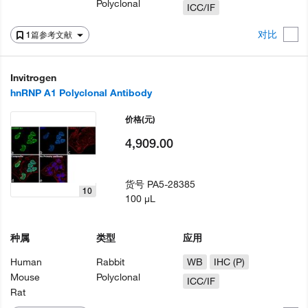
Polyclonal
ICC/IF
对比
1篇参考文献
Invitrogen
hnRNP A1 Polyclonal Antibody
价格
(元)
4,909.00
货号
PA5-28385
10
100 µL
种属
类型
应用
Human
Rabbit
WB
IHC (P)
Mouse
Polyclonal
ICC/IF
Rat