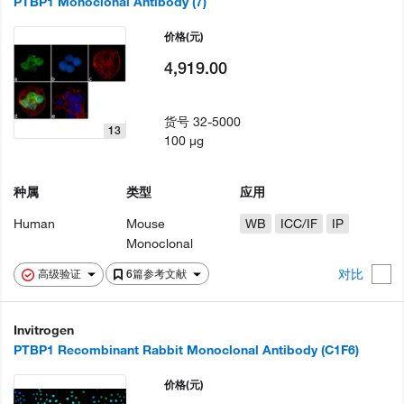
PTBP1 Monoclonal Antibody (7)
价格
(元)
4,919.00
货号
32-5000
13
100 µg
种属
类型
应用
Human
Mouse
WB
ICC/IF
IP
Monoclonal
对比
高级验证
6篇参考文献
Invitrogen
PTBP1 Recombinant Rabbit Monoclonal Antibody (C1F6)
价格
(元)