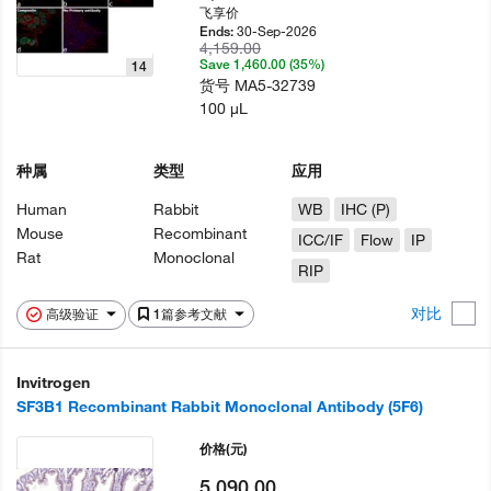
飞享价
30-Sep-2026
Ends:
4,159.00
Save 1,460.00 (35%)
14
货号
MA5-32739
100 µL
种属
类型
应用
Human
Rabbit
WB
IHC (P)
Mouse
Recombinant
ICC/IF
Flow
IP
Rat
Monoclonal
RIP
对比
高级验证
1篇参考文献
Invitrogen
SF3B1 Recombinant Rabbit Monoclonal Antibody (5F6)
价格
(元)
5,090.00