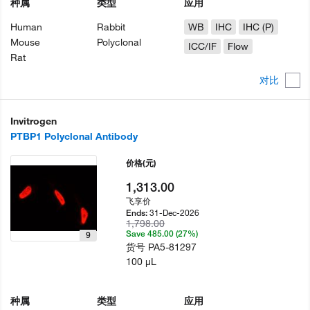
种属
类型
应用
Human
Rabbit
WB
IHC
IHC (P)
Mouse
Polyclonal
ICC/IF
Flow
Rat
对比
Invitrogen
PTBP1 Polyclonal Antibody
价格
(元)
1,313.00
飞享价
31-Dec-2026
Ends:
1,798.00
Save 485.00 (27%)
9
货号
PA5-81297
100 µL
种属
类型
应用