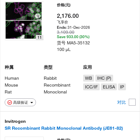
价格
(元)
2,176.00
飞享价
31-Dec-2026
Ends:
3,109.00
Save 933.00 (30%)
11
货号
MA5-35132
100 µL
种属
类型
应用
Human
Rabbit
WB
IHC (P)
Mouse
Recombinant
ICC/IF
ELISA
IP
Rat
Monoclonal
对比
高级验证
Invitrogen
SR Recombinant Rabbit Monoclonal Antibody (JE61-82)
价格
(元)