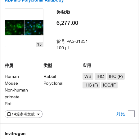
RBPMS Polyclonal Antibody
价格
(元)
6,277.00
货号
PA5-31231
15
100 µL
种属
类型
应用
Human
Rabbit
WB
IHC
IHC (P)
Mouse
Polyclonal
IHC (F)
ICC/IF
Non-human
primate
Rat
对比
14篇参考文献
Invitrogen