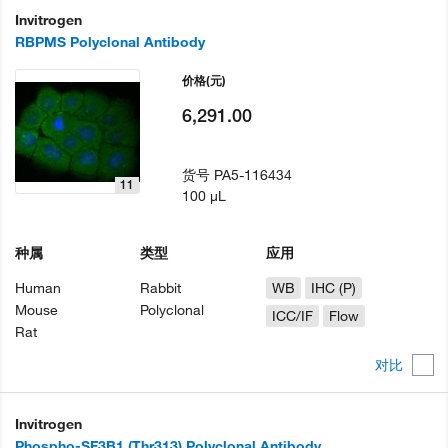
Invitrogen
RBPMS Polyclonal Antibody
价格
(元)
6,291.00
货号
PA5-116434
11
100 µL
种属
类型
应用
Human
Rabbit
WB
IHC (P)
Mouse
Polyclonal
ICC/IF
Flow
Rat
对比
Invitrogen
Phospho-SF3B1 (Thr313) Polyclonal Antibody