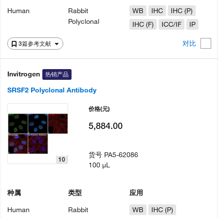
Human
Rabbit
WB
IHC
IHC (P)
Polyclonal
IHC (F)
ICC/IF
IP
对比
3篇参考文献
Invitrogen
热销产品
SRSF2 Polyclonal Antibody
价格
(元)
5,884.00
货号
PA5-62086
10
100 µL
种属
类型
应用
Human
Rabbit
WB
IHC (P)