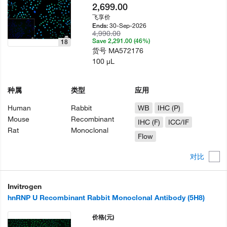
2,699.00
飞享价
30-Sep-2026
Ends:
4,990.00
Save 2,291.00 (46%)
18
货号
MA572176
100 µL
种属
类型
应用
Human
Rabbit
WB
IHC (P)
Mouse
Recombinant
IHC (F)
ICC/IF
Rat
Monoclonal
Flow
对比
Invitrogen
hnRNP U Recombinant Rabbit Monoclonal Antibody (5H8)
价格
(元)