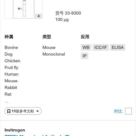
货号
33-9300
4
100 µg
种属
类型
应用
Bovine
Mouse
WB
ICC/IF
ELISA
Dog
Monoclonal
IP
Chicken
Fruit fly
Human
Mouse
Rabbit
Rat
...
对比
19篇参考文献
Invitrogen