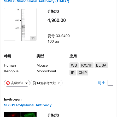
SRSF3 Monoclonal Antibody (1H4G7)
价格
(元)
4,960.00
货号
33-9400
11
100 µg
种属
类型
应用
Human
Mouse
WB
ICC/IF
ELISA
Xenopus
Monoclonal
IP
ChIP
对比
高级验证
14篇参考文献
Invitrogen
SF3B1 Polyclonal Antibody
价格
(元)