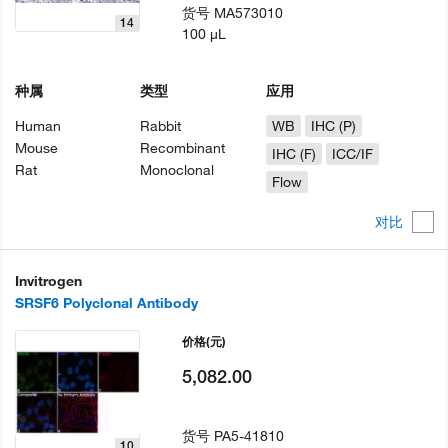
货号
MA573010
14
100 µL
种属
类型
应用
Human
Rabbit
WB
IHC (P)
Mouse
Recombinant
IHC (F)
ICC/IF
Rat
Monoclonal
Flow
对比
Invitrogen
SRSF6 Polyclonal Antibody
价格
(元)
5,082.00
货号
PA5-41810
10