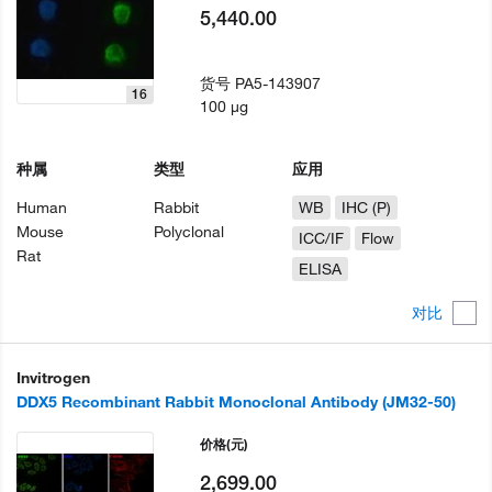
5,440.00
货号
PA5-143907
16
100 µg
种属
类型
应用
Human
Rabbit
WB
IHC (P)
Mouse
Polyclonal
ICC/IF
Flow
Rat
ELISA
对比
Invitrogen
DDX5 Recombinant Rabbit Monoclonal Antibody (JM32-50)
价格
(元)
2,699.00