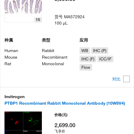
货号
MA572924
15
100 µL
种属
类型
应用
Human
Rabbit
WB
IHC (P)
Mouse
Recombinant
IHC (F)
ICC/IF
Rat
Monoclonal
Flow
对比
Invitrogen
PTBP1 Recombinant Rabbit Monoclonal Antibody (10W8V4)
价格
(元)
2,699.00
飞享价