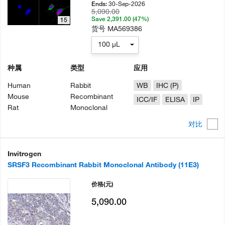
30-Sep-2026
Ends:
5,090.00
Save 2,391.00 (47%)
15
货号
MA569386
100 µL
种属
类型
应用
Human
Rabbit
WB
IHC (P)
Mouse
Recombinant
ICC/IF
ELISA
IP
Rat
Monoclonal
对比
Invitrogen
SRSF3 Recombinant Rabbit Monoclonal Antibody (11E3)
价格
(元)
5,090.00