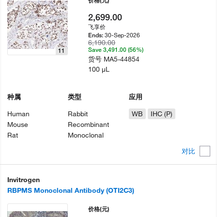
2,699.00
飞享价
30-Sep-2026
Ends:
6,190.00
Save 3,491.00 (56%)
11
货号
MA5-44854
100 µL
种属
类型
应用
Human
Rabbit
WB
IHC (P)
Mouse
Recombinant
Rat
Monoclonal
对比
Invitrogen
RBPMS Monoclonal Antibody (OTI2C3)
价格
(元)