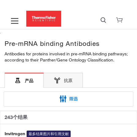
Pre-mRNA binding Antibodies
Antibodies for proteins involved in pre-mRNA binding pathways;
according to their Panther/Gene Ontology Classification.
抗原
产品
筛选
243个结果
Invitrogen
最多结果图片和引用文献