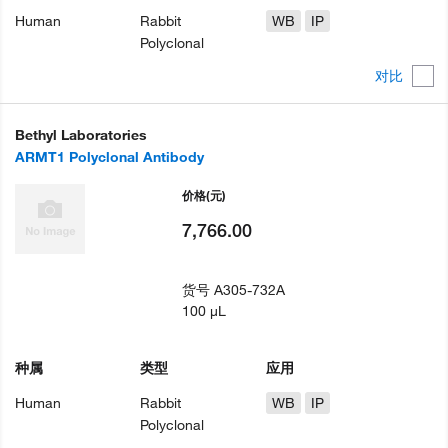
Human
Rabbit
WB
IP
Polyclonal
对比
Bethyl Laboratories
ARMT1 Polyclonal Antibody
价格
(元)
7,766.00
货号
A305-732A
100 µL
种属
类型
应用
Human
Rabbit
WB
IP
Polyclonal