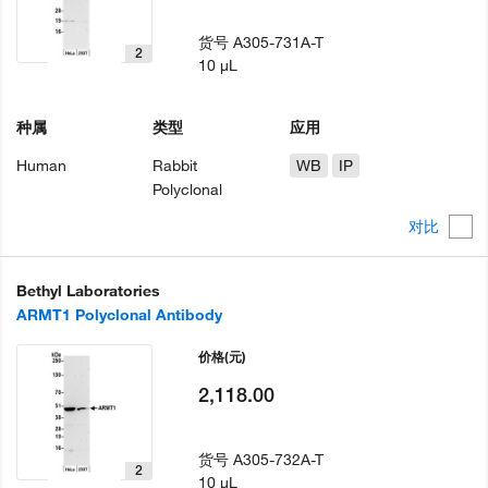
货号
A305-731A-T
2
10 µL
种属
类型
应用
Human
Rabbit
WB
IP
Polyclonal
对比
Bethyl Laboratories
ARMT1 Polyclonal Antibody
价格
(元)
2,118.00
货号
A305-732A-T
2
10 µL