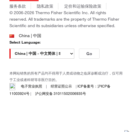
商标
Gibco
服务条款
隐私政策
定价和运输保险政策
政策和通知
Ion Torrent
© 2006-2026 Thermo Fisher Scientific Inc. All rights
reserved. All trademarks are the property of Thermo Fisher
Unity Lab Services
Scientific and its subsidiaries unless otherwise specified.
Patheon
PPD
China | 中国
Select Language:
Go
本网站销售的所有产品均不得用于人类或动物之临床诊断或治疗，仅可用
于工业或者科研等非医疗目的。
电子营业执照
|
经营证照公示
|
ICP备案号：沪ICP备
11003924号
|
沪公网安备 31011502006935号