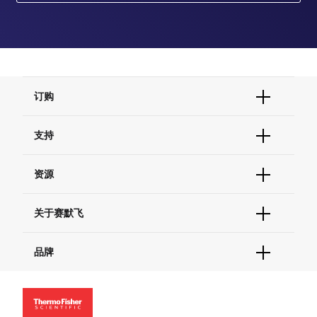
订购
订单状态查询
支持
订单支持
货号直购
帮助&支持
资源
现货供应中心
联系我们 - 400 820 8982
电子采购
技术支持中心
学习中心
关于赛默飞
查找文件&证书
促销
报告网站问题
活动&研讨会
关于我们
品牌
社交媒体
招聘
投资者关系
Thermo Scientific
新闻
Applied Biosystems
社会责任
Invitrogen