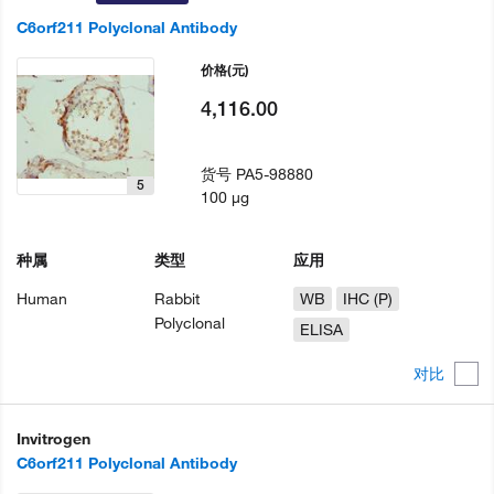
C6orf211 Polyclonal Antibody
价格
(元)
4,116.00
货号
PA5-98880
5
100 µg
种属
类型
应用
Human
Rabbit
WB
IHC (P)
Polyclonal
ELISA
对比
Invitrogen
C6orf211 Polyclonal Antibody