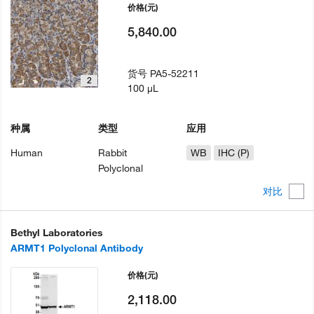
价格
(元)
5,840.00
货号
PA5-52211
2
100 µL
种属
类型
应用
Human
Rabbit
WB
IHC (P)
Polyclonal
对比
Bethyl Laboratories
ARMT1 Polyclonal Antibody
价格
(元)
2,118.00