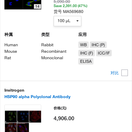
5,090.00
Save 2,391.00 (47%)
14
货号
MA569680
100 µL
种属
类型
应用
Human
Rabbit
WB
IHC (P)
Mouse
Recombinant
IHC (F)
ICC/IF
Rat
Monoclonal
ELISA
对比
Invitrogen
HSP90 alpha Polyclonal Antibody
价格
(元)
4,906.00