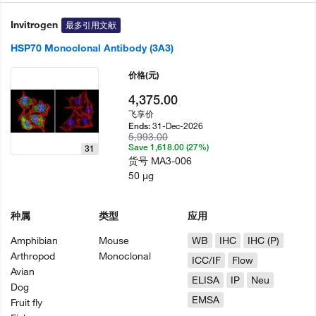
Invitrogen
最多引用文献
HSP70 Monoclonal Antibody (3A3)
价格
(元)
4,375.00
飞享价
31-Dec-2026
Ends:
5,993.00
Save 1,618.00 (27%)
31
货号
MA3-006
50 µg
种属
类型
应用
Amphibian
Mouse
WB
IHC
IHC (P)
Arthropod
Monoclonal
ICC/IF
Flow
Avian
ELISA
IP
Neu
Dog
EMSA
Fruit fly