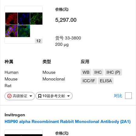
价格
(元)
5,297.00
货号
33-3800
12
200 µg
种属
类型
应用
Human
Mouse
WB
IHC
IHC (P)
Mouse
Monoclonal
ICC/IF
ELISA
Rat
对比
高级验证
10篇参考文献
Invitrogen
HSP90 alpha Recombinant Rabbit Monoclonal Antibody (2A1)
价格
(元)