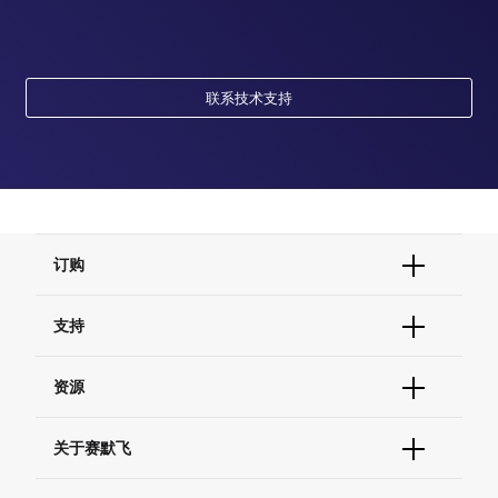
联系技术支持
订购
订单状态查询
支持
订单支持
货号直购
帮助&支持
资源
现货供应中心
联系我们 - 400 820 8982
电子采购
技术支持中心
学习中心
关于赛默飞
查找文件&证书
促销
报告网站问题
活动&研讨会
关于我们