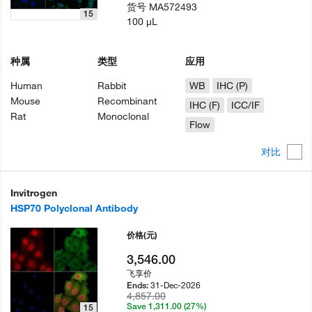
货号
MA572493
15
100 µL
种属
类型
应用
Human
Rabbit
WB
IHC (P)
Mouse
Recombinant
IHC (F)
ICC/IF
Rat
Monoclonal
Flow
对比
Invitrogen
HSP70 Polyclonal Antibody
价格
(元)
3,546.00
飞享价
31-Dec-2026
Ends:
4,857.00
Save 1,311.00 (27%)
15