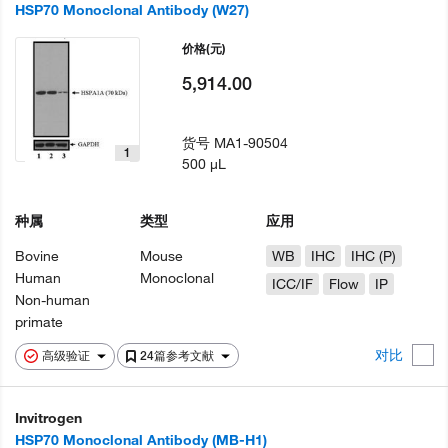
HSP70 Monoclonal Antibody (W27)
价格
(元)
5,914.00
货号
MA1-90504
1
500 µL
种属
类型
应用
Bovine
Mouse
WB
IHC
IHC (P)
Human
Monoclonal
ICC/IF
Flow
IP
Non-human
primate
对比
高级验证
24篇参考文献
Invitrogen
HSP70 Monoclonal Antibody (MB-H1)