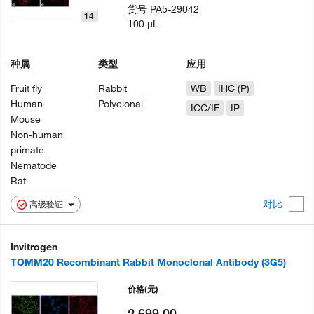
货号
PA5-29042
14
100 µL
种属
类型
应用
Fruit fly
Rabbit
WB
IHC (P)
Human
Polyclonal
ICC/IF
IP
Mouse
Non-human
primate
Nematode
Rat
对比
高级验证
Invitrogen
TOMM20 Recombinant Rabbit Monoclonal Antibody (3G5)
价格
(元)
2,699.00