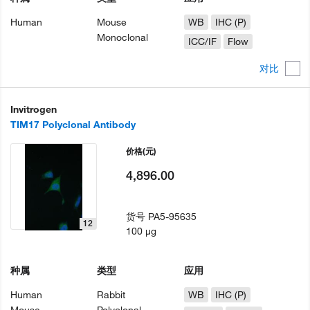
Human
Mouse
WB
IHC (P)
Monoclonal
ICC/IF
Flow
对比
Invitrogen
TIM17 Polyclonal Antibody
价格
(元)
4,896.00
货号
PA5-95635
12
100 µg
种属
类型
应用
Human
Rabbit
WB
IHC (P)