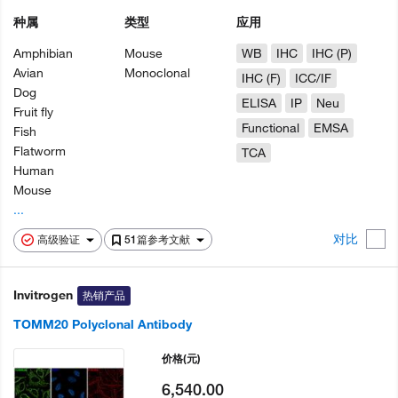
种属
类型
应用
Amphibian
Mouse
WB
IHC
IHC (P)
Avian
Monoclonal
IHC (F)
ICC/IF
Dog
ELISA
IP
Neu
Fruit fly
Functional
EMSA
Fish
Flatworm
TCA
Human
Mouse
...
对比
高级验证
51篇参考文献
Invitrogen
热销产品
TOMM20 Polyclonal Antibody
价格
(元)
6,540.00