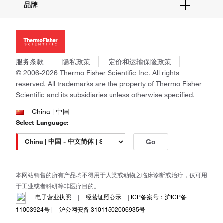
品牌
社交媒体
招聘
投资者关系
Thermo Scientific
新闻
Applied Biosystems
社会责任
Invitrogen
商标
Gibco
服务条款
隐私政策
定价和运输保险政策
政策和通知
Ion Torrent
© 2006-2026 Thermo Fisher Scientific Inc. All rights
reserved. All trademarks are the property of Thermo Fisher
Unity Lab Services
Scientific and its subsidiaries unless otherwise specified.
Patheon
PPD
China | 中国
Select Language:
Go
本网站销售的所有产品均不得用于人类或动物之临床诊断或治疗，仅可用
于工业或者科研等非医疗目的。
电子营业执照
|
经营证照公示
|
ICP备案号：沪ICP备
11003924号
|
沪公网安备 31011502006935号