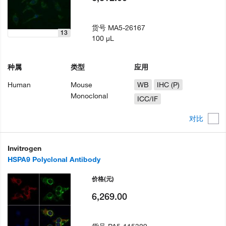
货号
MA5-26167
13
100 µL
种属
类型
应用
Human
Mouse
WB
IHC (P)
Monoclonal
ICC/IF
对比
Invitrogen
HSPA9 Polyclonal Antibody
价格
(元)
6,269.00