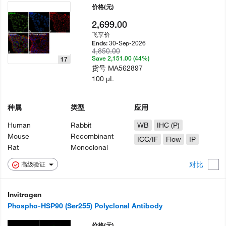
价格
(元)
2,699.00
飞享价
30-Sep-2026
Ends:
4,850.00
Save 2,151.00 (44%)
17
货号
MA562897
100 µL
种属
类型
应用
Human
Rabbit
WB
IHC (P)
Mouse
Recombinant
ICC/IF
Flow
IP
Rat
Monoclonal
对比
高级验证
Invitrogen
Phospho-HSP90 (Ser255) Polyclonal Antibody
价格
(元)