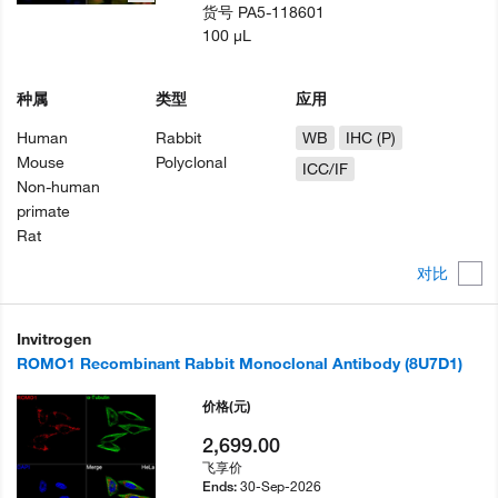
货号
PA5-118601
100 µL
种属
类型
应用
Human
Rabbit
WB
IHC (P)
Mouse
Polyclonal
ICC/IF
Non-human
primate
Rat
对比
Invitrogen
ROMO1 Recombinant Rabbit Monoclonal Antibody (8U7D1)
价格
(元)
2,699.00
飞享价
30-Sep-2026
Ends: