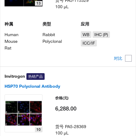
货号
PA5-115329
13
100 µL
种属
类型
应用
Human
Rabbit
WB
IHC (P)
Mouse
Polyclonal
ICC/IF
Rat
对比
Invitrogen
热销产品
HSP70 Polyclonal Antibody
价格
(元)
6,288.00
货号
PA5-28369
10
100 µL