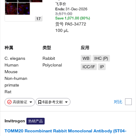
飞享价
31-Dec-2026
Ends:
3,571.00
Save 1,071.00 (30%)
17
货号
PA5-34772
100 µL
种属
类型
应用
C. elegans
Rabbit
WB
IHC (P)
Human
Polyclonal
ICC/IF
IP
Mouse
Non-human
primate
Rat
对比
高级验证
6篇参考文献
Invitrogen
热销产品
TOMM20 Recombinant Rabbit Monoclonal Antibody (ST04-