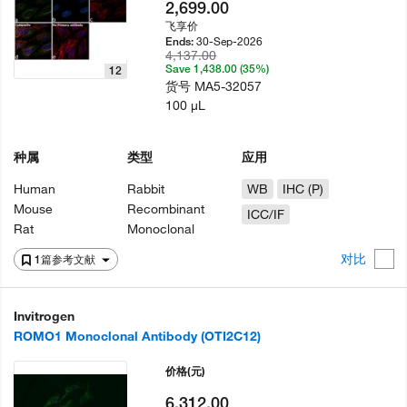
2,699.00
飞享价
30-Sep-2026
Ends:
4,137.00
Save 1,438.00 (35%)
12
货号
MA5-32057
100 µL
种属
类型
应用
Human
Rabbit
WB
IHC (P)
Mouse
Recombinant
ICC/IF
Rat
Monoclonal
对比
1篇参考文献
Invitrogen
ROMO1 Monoclonal Antibody (OTI2C12)
价格
(元)
6,312.00