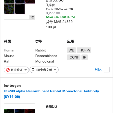
飞享价
30-Sep-2026
Ends:
6,277.00
Save 3,578.00 (57%)
12
货号
MA5-24859
100 µL
种属
类型
应用
Human
Rabbit
WB
IHC (P)
Mouse
Recombinant
ICC/IF
IP
Rat
Monoclonal
对比
高级验证
1篇参考文献
Invitrogen
HSP90 alpha Recombinant Rabbit Monoclonal Antibody
(SY14-06)
价格
(元)