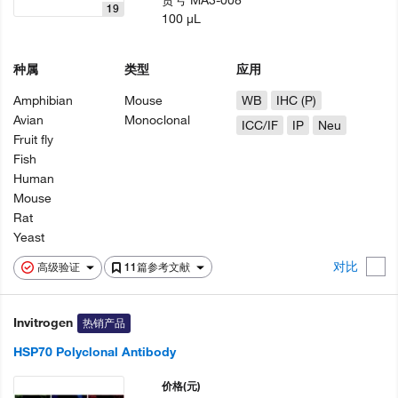
货号
MA3-008
19
100 µL
种属
类型
应用
Amphibian
Mouse
WB
IHC (P)
Avian
Monoclonal
ICC/IF
IP
Neu
Fruit fly
Fish
Human
Mouse
Rat
Yeast
对比
高级验证
11篇参考文献
Invitrogen
热销产品
HSP70 Polyclonal Antibody
价格
(元)