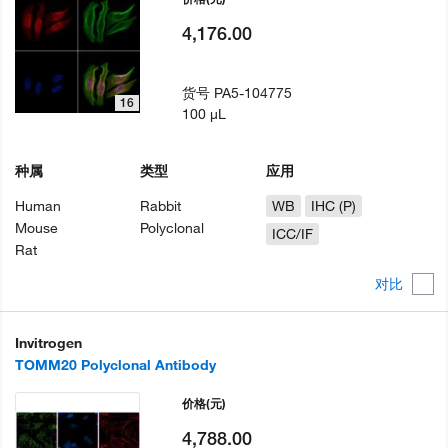
4,176.00
货号
PA5-104775
16
100 µL
种属
类型
应用
Human
Rabbit
WB
IHC (P)
Mouse
Polyclonal
ICC/IF
Rat
对比
Invitrogen
TOMM20 Polyclonal Antibody
价格
(元)
4,788.00