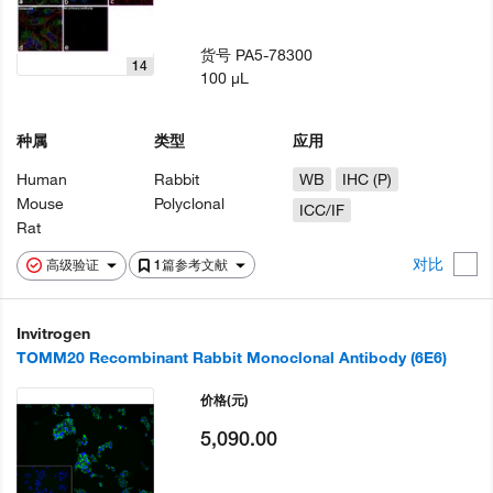
货号
PA5-78300
14
100 µL
种属
类型
应用
Human
Rabbit
WB
IHC (P)
Mouse
Polyclonal
ICC/IF
Rat
对比
高级验证
1篇参考文献
Invitrogen
TOMM20 Recombinant Rabbit Monoclonal Antibody (6E6)
价格
(元)
5,090.00