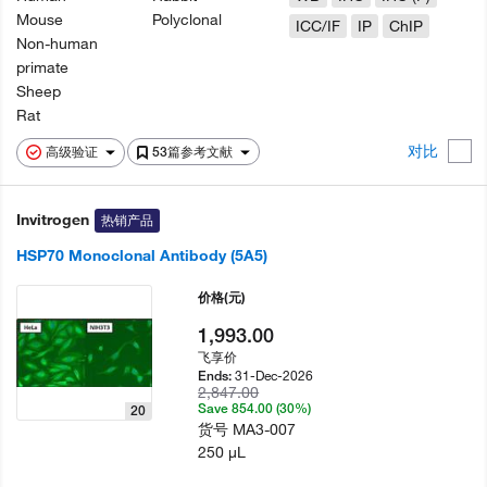
Mouse
Polyclonal
ICC/IF
IP
ChIP
Non-human
primate
Sheep
Rat
对比
高级验证
53篇参考文献
Invitrogen
热销产品
HSP70 Monoclonal Antibody (5A5)
价格
(元)
1,993.00
飞享价
31-Dec-2026
Ends:
2,847.00
Save 854.00 (30%)
20
货号
MA3-007
250 µL