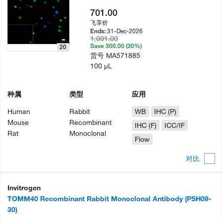
701.00
飞享价
31-Dec-2026
Ends:
1,001.00
Save 300.00 (30%)
20
货号
MA571885
100 µL
种属
类型
应用
Human
Rabbit
WB
IHC (P)
Mouse
Recombinant
IHC (F)
ICC/IF
Rat
Monoclonal
Flow
对比
Invitrogen
TOMM40 Recombinant Rabbit Monoclonal Antibody (PSH09-
30)