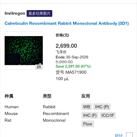
Invitrogen
最多结果图片
Calreticulin Recombinant Rabbit Monoclonal Antibody (3D1)
价格
(元)
2,699.00
飞享价
30-Sep-2026
Ends:
5,090.00
Save 2,391.00 (47%)
25
货号
MA571900
100 µL
种属
类型
应用
Human
Rabbit
WB
IHC (P)
Mouse
Recombinant
IHC (F)
ICC/IF
Rat
Monoclonal
Flow
对比