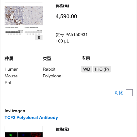
价格
(元)
4,590.00
货号
PA5150931
8
100 µL
种属
类型
应用
Human
Rabbit
WB
IHC (P)
Mouse
Polyclonal
Rat
对比
Invitrogen
TCF2 Polyclonal Antibody
价格
(元)