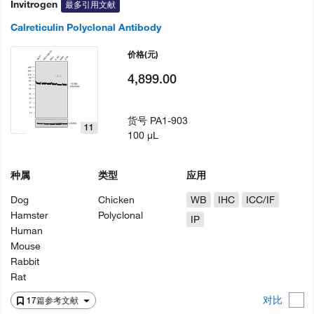
Invitrogen
最多引用文献
Calreticulin Polyclonal Antibody
价格
(元)
4,899.00
货号
PA1-903
11
100 µL
种属
类型
应用
Dog
Chicken
WB
IHC
ICC/IF
Hamster
Polyclonal
IP
Human
Mouse
Rabbit
Rat
对比
17篇参考文献