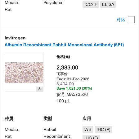
Mouse
Polyclonal
ICC/IF
ELISA
Rat
对比
Invitrogen
Albumin Recombinant Rabbit Monoclonal Antibody (6F1)
价格
(元)
2,383.00
飞享价
31-Dec-2026
Ends:
3,404.00
Save 1,021.00 (30%)
5
货号
MA573526
100 µL
种属
类型
应用
Mouse
Rabbit
WB
IHC (P)
Rat
Recombinant
IHC (F)