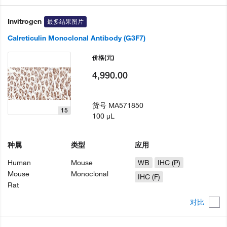
Invitrogen
最多结果图片
Calreticulin Monoclonal Antibody (G3F7)
价格
(元)
4,990.00
货号
MA571850
15
100 µL
种属
类型
应用
Human
Mouse
WB
IHC (P)
Mouse
Monoclonal
IHC (F)
Rat
对比