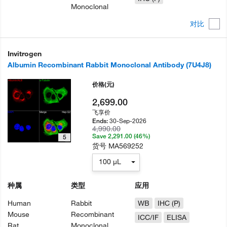
Monoclonal
对比
Invitrogen
Albumin Recombinant Rabbit Monoclonal Antibody (7U4J8)
价格
(元)
2,699.00
飞享价
30-Sep-2026
Ends:
4,990.00
Save 2,291.00 (46%)
5
货号
MA569252
100 µL
种属
类型
应用
Human
Rabbit
WB
IHC (P)
Mouse
Recombinant
ICC/IF
ELISA
Rat
Monoclonal