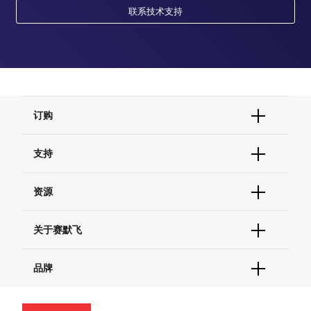
联系技术支持
订购
订单状态查询
支持
订单支持
货号直购
帮助&支持
资源
现货供应中心
联系我们 - 400 820 8982
电子采购
技术支持中心
学习中心
关于赛默飞
查找文件&证书
促销
报告网站问题
活动&研讨会
关于我们
品牌
社交媒体
招聘
投资者关系
Thermo Scientific
新闻