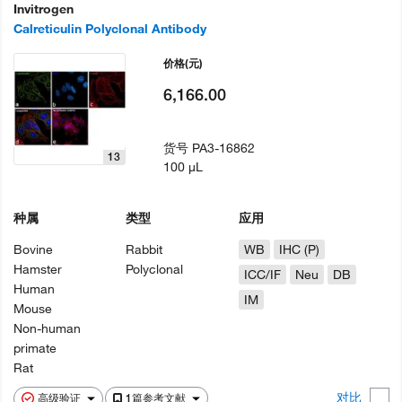
Invitrogen
Calreticulin Polyclonal Antibody
价格
(元)
6,166.00
货号
PA3-16862
13
100 µL
种属
类型
应用
Bovine
Rabbit
WB
IHC (P)
Hamster
Polyclonal
ICC/IF
Neu
DB
Human
IM
Mouse
Non-human
primate
Rat
对比
高级验证
1篇参考文献