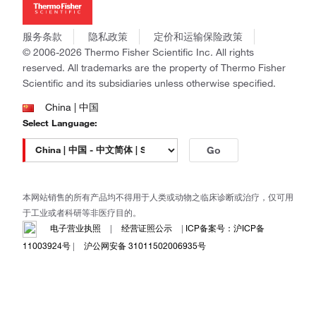
Applied Biosystems
社会责任
Invitrogen
商标
Gibco
服务条款
隐私政策
定价和运输保险政策
政策和通知
Ion Torrent
© 2006-2026 Thermo Fisher Scientific Inc. All rights
reserved. All trademarks are the property of Thermo Fisher
Unity Lab Services
Scientific and its subsidiaries unless otherwise specified.
Patheon
PPD
China | 中国
Select Language:
Go
本网站销售的所有产品均不得用于人类或动物之临床诊断或治疗，仅可用
于工业或者科研等非医疗目的。
电子营业执照
|
经营证照公示
|
ICP备案号：沪ICP备
11003924号
|
沪公网安备 31011502006935号