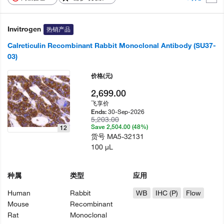
Invitrogen
热销产品
Calreticulin Recombinant Rabbit Monoclonal Antibody (SU37-
03)
价格
(元)
2,699.00
飞享价
30-Sep-2026
Ends:
5,203.00
Save 2,504.00 (48%)
12
货号
MA5-32131
100 µL
种属
类型
应用
Human
Rabbit
WB
IHC (P)
Flow
Mouse
Recombinant
Rat
Monoclonal