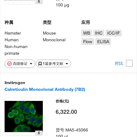
6
100 µg
种属
类型
应用
Hamster
Mouse
WB
IHC
ICC/IF
Human
Monoclonal
Flow
ELISA
Non-human
primate
对比
高级验证
1篇参考文献
Invitrogen
Calreticulin Monoclonal Antibody (7B2)
价格
(元)
6,322.00
货号
MA5-45066
6
100 µL