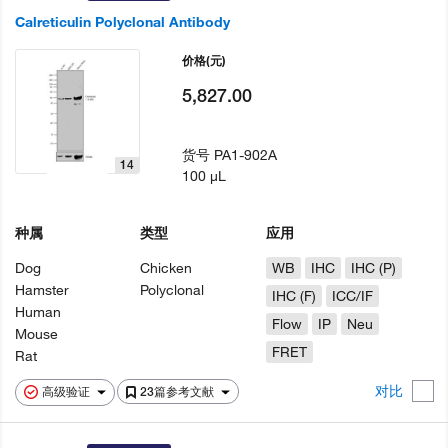
Calreticulin Polyclonal Antibody
价格
(元)
5,827.00
货号
PA1-902A
14
100 µL
种属
类型
应用
Dog
Chicken
WB
IHC
IHC (P)
Hamster
Polyclonal
IHC (F)
ICC/IF
Human
Flow
IP
Neu
Mouse
FRET
Rat
对比
高级验证
23篇参考文献