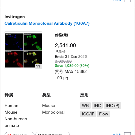
Invitrogen
Calreticulin Monoclonal Antibody (1G6A7)
价格
(元)
2,541.00
飞享价
31-Dec-2026
Ends:
3,630.00
Save 1,089.00 (30%)
11
货号
MA5-15382
100 µg
种属
类型
应用
Human
Mouse
WB
IHC
IHC (P)
Mouse
Monoclonal
ICC/IF
Flow
Non-human
primate