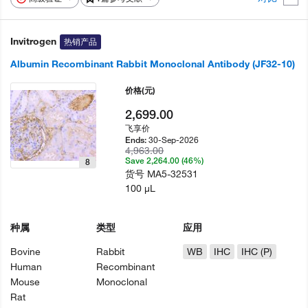
Invitrogen
热销产品
Albumin Recombinant Rabbit Monoclonal Antibody (JF32-10)
价格
(元)
2,699.00
飞享价
30-Sep-2026
Ends:
4,963.00
Save 2,264.00 (46%)
8
货号
MA5-32531
100 µL
种属
类型
应用
Bovine
Rabbit
WB
IHC
IHC (P)
Human
Recombinant
Mouse
Monoclonal
Rat