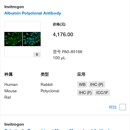
Invitrogen
Albumin Polyclonal Antibody
价格
(元)
4,176.00
货号
PA5-85166
8
100 µL
种属
类型
应用
Human
Rabbit
WB
IHC (P)
Mouse
Polyclonal
IHC (F)
ICC/IF
Rat
对比
Invitrogen