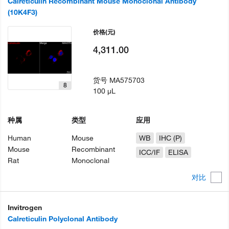
Calreticulin Recombinant Mouse Monoclonal Antibody
(10K4F3)
价格
(元)
4,311.00
货号
MA575703
8
100 µL
种属
类型
应用
Human
Mouse
WB
IHC (P)
Mouse
Recombinant
ICC/IF
ELISA
Rat
Monoclonal
对比
Invitrogen
Calreticulin Polyclonal Antibody