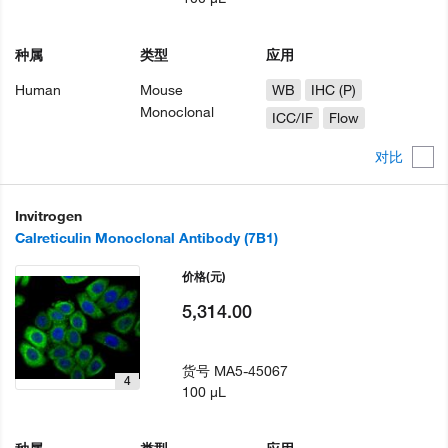
种属
类型
应用
Human
Mouse
WB
IHC (P)
Monoclonal
ICC/IF
Flow
对比
Invitrogen
Calreticulin Monoclonal Antibody (7B1)
价格
(元)
5,314.00
货号
MA5-45067
4
100 µL