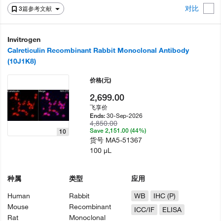
对比
3篇参考文献
Invitrogen
Calreticulin Recombinant Rabbit Monoclonal Antibody
(10J1K8)
价格
(元)
2,699.00
飞享价
30-Sep-2026
Ends:
4,850.00
Save 2,151.00 (44%)
10
货号
MA5-51367
100 µL
种属
类型
应用
Human
Rabbit
WB
IHC (P)
Mouse
Recombinant
ICC/IF
ELISA
Rat
Monoclonal