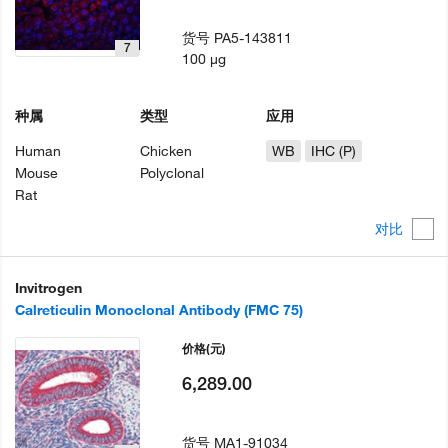
货号
PA5-143811
7
100 µg
种属
类型
应用
Human
Chicken
WB
IHC (P)
Mouse
Polyclonal
Rat
对比
Invitrogen
Calreticulin Monoclonal Antibody (FMC 75)
价格
(元)
6,289.00
货号
MA1-91034