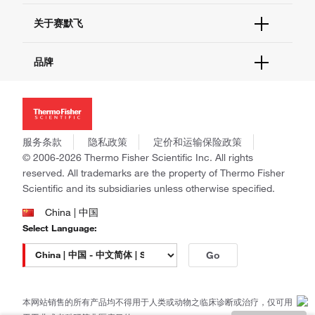
电子采购
技术支持中心
学习中心
关于赛默飞
查找文件&证书
促销
报告网站问题
活动&研讨会
关于我们
品牌
社交媒体
招聘
投资者关系
Thermo Scientific
新闻
Applied Biosystems
社会责任
Invitrogen
商标
Gibco
服务条款
隐私政策
定价和运输保险政策
政策和通知
Ion Torrent
© 2006-2026 Thermo Fisher Scientific Inc. All rights
reserved. All trademarks are the property of Thermo Fisher
Unity Lab Services
Scientific and its subsidiaries unless otherwise specified.
Patheon
PPD
China | 中国
Select Language:
Go
本网站销售的所有产品均不得用于人类或动物之临床诊断或治疗，仅可用