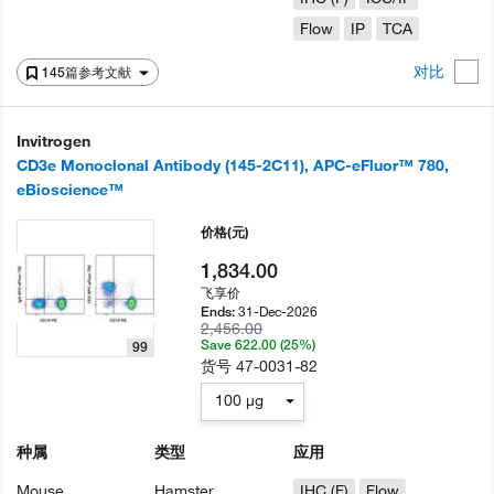
Flow
IP
TCA
对比
145篇参考文献
Invitrogen
CD3e Monoclonal Antibody (145-2C11), APC-eFluor™ 780,
eBioscience™
价格
(元)
1,834.00
飞享价
31-Dec-2026
Ends:
2,456.00
Save 622.00 (25%)
99
货号
47-0031-82
100 µg
种属
类型
应用
Mouse
Hamster
IHC (F)
Flow