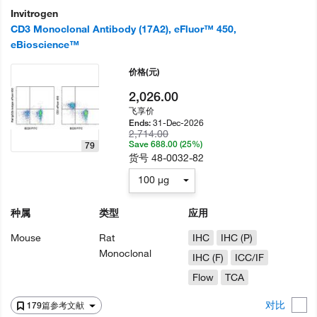
Invitrogen
CD3 Monoclonal Antibody (17A2), eFluor™ 450,
eBioscience™
价格
(元)
2,026.00
飞享价
31-Dec-2026
Ends:
2,714.00
Save 688.00 (25%)
79
货号
48-0032-82
100 µg
种属
类型
应用
Mouse
Rat
IHC
IHC (P)
Monoclonal
IHC (F)
ICC/IF
Flow
TCA
对比
179篇参考文献