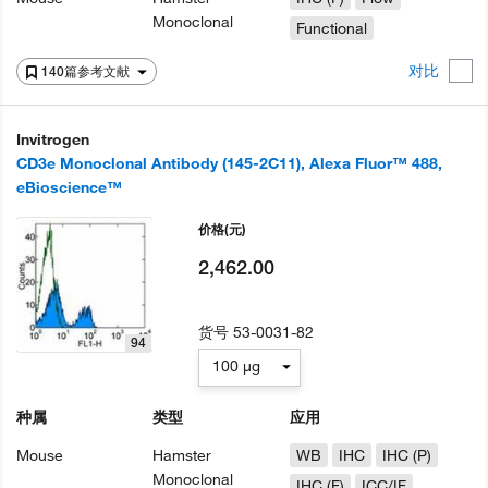
Monoclonal
Functional
对比
140篇参考文献
Invitrogen
CD3e Monoclonal Antibody (145-2C11), Alexa Fluor™ 488,
eBioscience™
价格
(元)
2,462.00
货号
53-0031-82
94
100 µg
种属
类型
应用
Mouse
Hamster
WB
IHC
IHC (P)
Monoclonal
IHC (F)
ICC/IF