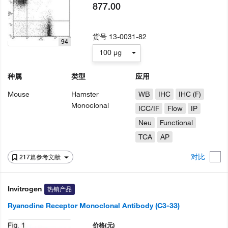
877.00
货号
13-0031-82
94
100 µg
种属
类型
应用
Mouse
Hamster
WB
IHC
IHC (F)
Monoclonal
ICC/IF
Flow
IP
Neu
Functional
TCA
AP
对比
217篇参考文献
Invitrogen
热销产品
Ryanodine Receptor Monoclonal Antibody (C3-33)
价格
(元)