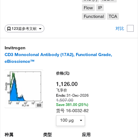
Flow
IP
Functional
TCA
对比
123篇参考文献
Invitrogen
CD3 Monoclonal Antibody (17A2), Functional Grade,
eBioscience™
价格
(元)
1,126.00
飞享价
31-Dec-2026
Ends:
1,507.00
Save 381.00 (25%)
88
货号
16-0032-82
100 µg
种属
类型
应用