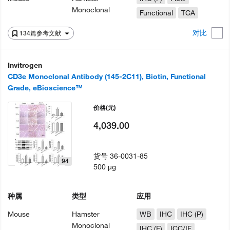
Monoclonal
Functional
TCA
对比
134篇参考文献
Invitrogen
CD3e Monoclonal Antibody (145-2C11), Biotin, Functional
Grade, eBioscience™
价格
(元)
4,039.00
货号
36-0031-85
94
500 µg
种属
类型
应用
Mouse
Hamster
WB
IHC
IHC (P)
Monoclonal
IHC (F)
ICC/IF