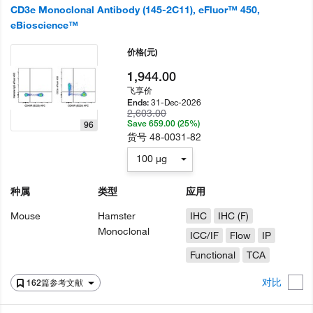
CD3e Monoclonal Antibody (145-2C11), eFluor™ 450,
eBioscience™
价格
(元)
1,944.00
飞享价
31-Dec-2026
Ends:
2,603.00
Save 659.00 (25%)
96
货号
48-0031-82
100 µg
种属
类型
应用
Mouse
Hamster
IHC
IHC (F)
Monoclonal
ICC/IF
Flow
IP
Functional
TCA
对比
162篇参考文献