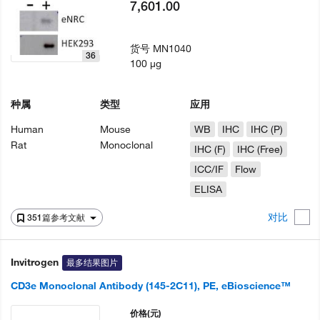
7,601.00
货号
MN1040
36
100 µg
种属
类型
应用
Human
Mouse
WB
IHC
IHC (P)
Rat
Monoclonal
IHC (F)
IHC (Free)
ICC/IF
Flow
ELISA
对比
351篇参考文献
Invitrogen
最多结果图片
CD3e Monoclonal Antibody (145-2C11), PE, eBioscience™
价格
(元)