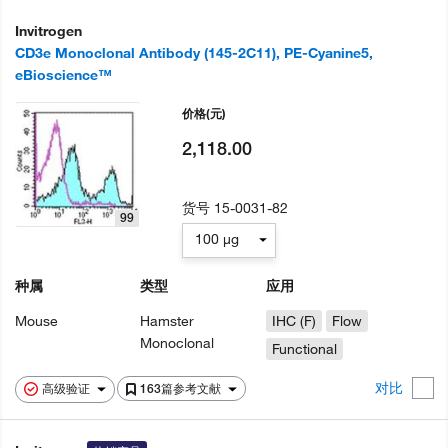
Invitrogen
CD3e Monoclonal Antibody (145-2C11), PE-Cyanine5,
eBioscience™
价格
(元)
2,118.00
货号
15-0031-82
99
100 µg
种属
类型
应用
Mouse
Hamster
IHC (F)
Flow
Monoclonal
Functional
对比
高级验证
163篇参考文献