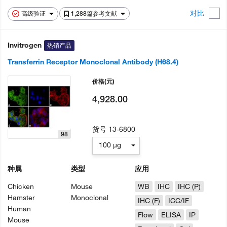
对比
高级验证
1,288篇参考文献
Invitrogen
热销产品
Transferrin Receptor Monoclonal Antibody (H68.4)
价格
(元)
4,928.00
货号
13-6800
98
100 µg
种属
类型
应用
Chicken
Mouse
WB
IHC
IHC (P)
Hamster
Monoclonal
IHC (F)
ICC/IF
Human
Flow
ELISA
IP
Mouse