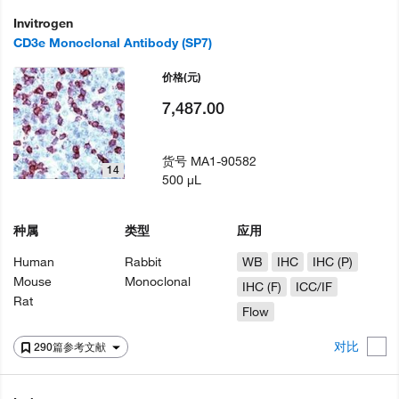
Invitrogen
CD3e Monoclonal Antibody (SP7)
价格
(元)
7,487.00
货号
MA1-90582
14
500 µL
种属
类型
应用
Human
Rabbit
WB
IHC
IHC (P)
Mouse
Monoclonal
IHC (F)
ICC/IF
Rat
Flow
对比
290篇参考文献