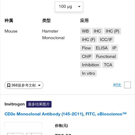
100 µg
种属
类型
应用
Mouse
Hamster
WB
IHC
IHC (P)
Monoclonal
IHC (F)
ICC/IF
Flow
ELISA
IP
ChIP
Functional
Inhibition
TCA
In vitro
对比
368篇参考文献
Invitrogen
最多结果图片
CD3e Monoclonal Antibody (145-2C11), FITC, eBioscience™
价格
(元)