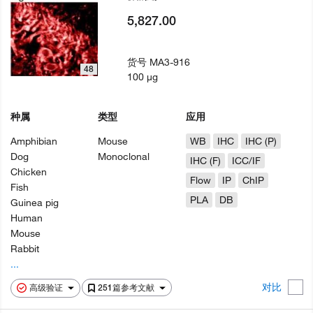
5,827.00
货号
MA3-916
48
100 µg
种属
类型
应用
Amphibian
Mouse
WB
IHC
IHC (P)
Dog
Monoclonal
IHC (F)
ICC/IF
Chicken
Flow
IP
ChIP
Fish
PLA
DB
Guinea pig
Human
Mouse
Rabbit
...
对比
高级验证
251篇参考文献