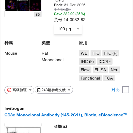
31-Dec-2026
Ends:
1,113.00
Save 282.00 (25%)
85
货号
14-0032-82
100 µg
种属
类型
应用
Mouse
Rat
WB
IHC
IHC (P)
Monoclonal
IHC (F)
ICC/IF
Flow
ELISA
Neu
Functional
TCA
对比
高级验证
243篇参考文献
Invitrogen
CD3e Monoclonal Antibody (145-2C11), Biotin, eBioscience™
价格
(元)