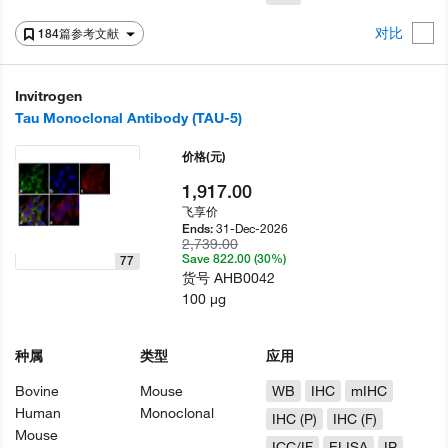
对比
184篇参考文献
Invitrogen
Tau Monoclonal Antibody (TAU-5)
价格
(元)
1,917.00
飞享价
31-Dec-2026
Ends:
2,739.00
Save 822.00 (30%)
77
货号
AHB0042
100 µg
种属
类型
应用
Bovine
Mouse
WB
IHC
mIHC
Human
Monoclonal
IHC (P)
IHC (F)
Mouse
ICC/IF
ELISA
IP