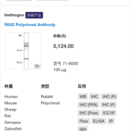
Invitrogen
热销产品
PAX2 Polyclonal Antibody
价格
(元)
5,124.00
货号
71-6000
71
100 µg
种属
类型
应用
Human
Rabbit
WB
IHC
IHC (P)
Mouse
Polyclonal
IHC (PFA)
IHC (F)
Sheep
IHC (Free)
ICC/IF
Rat
Flow
ELISA
IP
Xenopus
Zebrafish
ISH