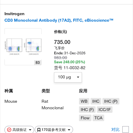
Invitrogen
CD3 Monoclonal Antibody (17A2), FITC, eBioscience™
价格
(元)
735.00
飞享价
31-Dec-2026
Ends:
983.00
Save 248.00 (25%)
83
货号
11-0032-82
100 µg
种属
类型
应用
Mouse
Rat
WB
IHC
IHC (P)
Monoclonal
IHC (F)
ICC/IF
Flow
TCA
对比
高级验证
170篇参考文献