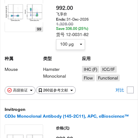
992.00
飞享价
31-Dec-2026
Ends:
1,328.00
Save 336.00 (25%)
99
货号
12-0031-82
100 µg
种属
类型
应用
Mouse
Hamster
IHC (F)
ICC/IF
Monoclonal
Flow
Functional
对比
高级验证
260篇参考文献
Invitrogen
CD3e Monoclonal Antibody (145-2C11), APC, eBioscience™
价格
(元)