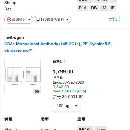
Sheep
PLA
DB
IM
IE
Rat
对比
高级验证
173篇参考文献
Invitrogen
CD3e Monoclonal Antibody (145-2C11), PE-Cyanine5.5,
eBioscience™
价格
(元)
1,799.00
飞享价
30-Sep-2026
Ends:
3,342.00
Save 1,543.00 (46%)
99
货号
35-0031-82
100 µg
种属
类型
应用
Mouse
Hamster
IHC (F)
Flow