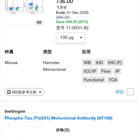
736.00
飞享价
31-Dec-2026
Ends:
985.00
Save 249.00 (25%)
99
货号
11-0031-82
100 µg
种属
类型
应用
Mouse
Hamster
WB
IHC
IHC (F)
Monoclonal
ICC/IF
Flow
IP
Functional
TCA
对比
322篇参考文献
Invitrogen
Phospho-Tau (Thr231) Monoclonal Antibody (AT180)
价格
(元)