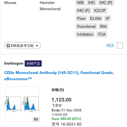
Mouse
Hamster
WB
IHC
IHC (P)
Monoclonal
IHC (F)
ICC/IF
Flow
ELISA
IP
Functional
RIA
Inhibition
TCA
对比
536篇参考文献
Invitrogen
热销产品
CD3e Monoclonal Antibody (145-2C11), Functional Grade,
eBioscience™
价格
(元)
1,123.00
飞享价
31-Dec-2026
Ends:
1,503.00
Save 380.00 (25%)
93
货号
16-0031-82