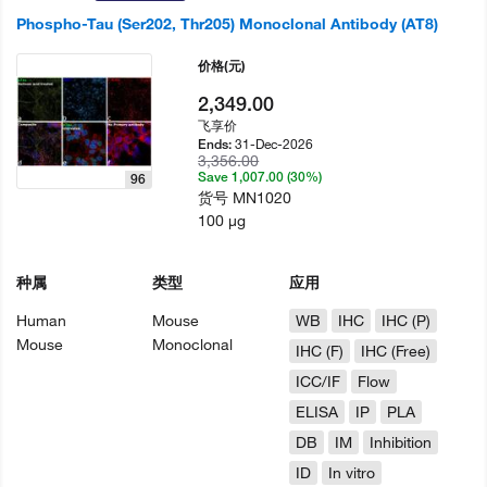
Phospho-Tau (Ser202, Thr205) Monoclonal Antibody (AT8)
价格
(元)
2,349.00
飞享价
31-Dec-2026
Ends:
3,356.00
Save 1,007.00 (30%)
96
货号
MN1020
100 µg
种属
类型
应用
Human
Mouse
WB
IHC
IHC (P)
Mouse
Monoclonal
IHC (F)
IHC (Free)
ICC/IF
Flow
ELISA
IP
PLA
DB
IM
Inhibition
ID
In vitro