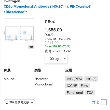
Invitrogen
CD3e Monoclonal Antibody (145-2C11), PE-Cyanine7,
eBioscience™
价格
(元)
1,655.00
飞享价
31-Dec-2026
Ends:
2,217.00
Save 562.00 (25%)
69
货号
25-0031-82
100 µg
种属
类型
应用
Mouse
Hamster
IHC (PFA)
IHC (F)
Monoclonal
ICC/IF
Flow
Functional
TCA
对比
207篇参考文献