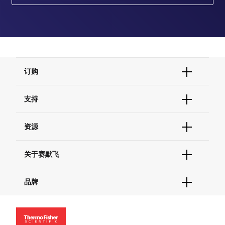
订购
订单状态查询
支持
订单支持
货号直购
帮助&支持
资源
现货供应中心
联系我们 - 400 820 8982
电子采购
技术支持中心
学习中心
关于赛默飞
查找文件&证书
促销
报告网站问题
活动&研讨会
关于我们
品牌
社交媒体
招聘
投资者关系
Thermo Scientific
新闻
Applied Biosystems
社会责任