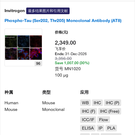
Invitrogen
最多结果图片和引用文献
Phospho-Tau (Ser202, Thr205) Monoclonal Antibody (AT8)
价格
(元)
2,349.00
飞享价
31-Dec-2026
Ends:
3,356.00
Save 1,007.00 (30%)
96
货号
MN1020
100 µg
种属
类型
应用
Human
Mouse
WB
IHC
IHC (P)
Mouse
Monoclonal
IHC (F)
IHC (Free)
ICC/IF
Flow
ELISA
IP
PLA