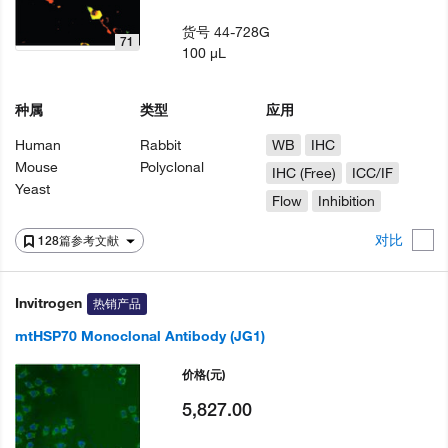
货号
44-728G
71
100 µL
种属
类型
应用
Human
Rabbit
WB
IHC
Mouse
Polyclonal
IHC (Free)
ICC/IF
Yeast
Flow
Inhibition
对比
128篇参考文献
Invitrogen
热销产品
mtHSP70 Monoclonal Antibody (JG1)
价格
(元)
5,827.00