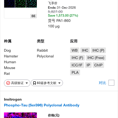
飞享价
31-Dec-2026
Ends:
5,827.00
Save 1,573.00 (27%)
66
货号
PA1-860
100 µg
种属
类型
应用
Dog
Rabbit
WB
IHC
IHC (P)
Hamster
Polyclonal
IHC (F)
IHC (Free)
Human
ICC/IF
IP
ChIP
Mouse
PLA
Rat
对比
高级验证
83篇参考文献
Invitrogen
Phospho-Tau (Ser396) Polyclonal Antibody
价格
(元)