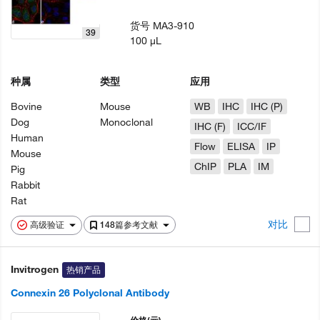
货号
MA3-910
39
100 µL
种属
类型
应用
Bovine
Mouse
WB
IHC
IHC (P)
Dog
Monoclonal
IHC (F)
ICC/IF
Human
Flow
ELISA
IP
Mouse
ChIP
PLA
IM
Pig
Rabbit
Rat
对比
高级验证
148篇参考文献
Invitrogen
热销产品
Connexin 26 Polyclonal Antibody