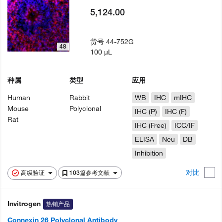
5,124.00
货号
44-752G
48
100 µL
种属
类型
应用
Human
Rabbit
WB
IHC
mIHC
Mouse
Polyclonal
IHC (P)
IHC (F)
Rat
IHC (Free)
ICC/IF
ELISA
Neu
DB
Inhibition
对比
高级验证
103篇参考文献
Invitrogen
热销产品
Connexin 26 Polyclonal Antibody