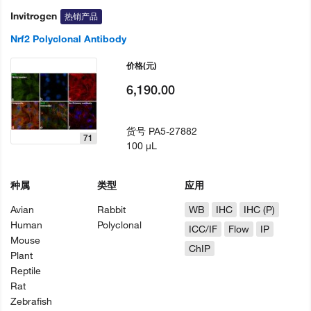
Invitrogen
热销产品
Nrf2 Polyclonal Antibody
价格
(元)
6,190.00
货号
PA5-27882
71
100 µL
种属
类型
应用
Avian
Rabbit
WB
IHC
IHC (P)
Human
Polyclonal
ICC/IF
Flow
IP
Mouse
ChIP
Plant
Reptile
Rat
Zebrafish