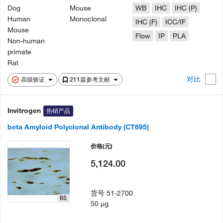
Dog
Mouse
WB
IHC
IHC (P)
Human
Monoclonal
IHC (F)
ICC/IF
Mouse
Flow
IP
PLA
Non-human
primate
Rat
对比
高级验证
211篇参考文献
Invitrogen
热销产品
beta Amyloid Polyclonal Antibody (CT695)
价格
(元)
5,124.00
货号
51-2700
85
50 µg