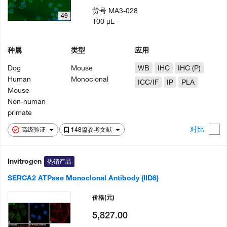
货号
MA3-028
49
100 µL
种属
类型
应用
Dog
Mouse
WB
IHC
IHC (P)
Human
Monoclonal
ICC/IF
IP
PLA
Mouse
Non-human
primate
对比
高级验证
148篇参考文献
Invitrogen
热销产品
SERCA2 ATPase Monoclonal Antibody (IID8)
价格
(元)
5,827.00