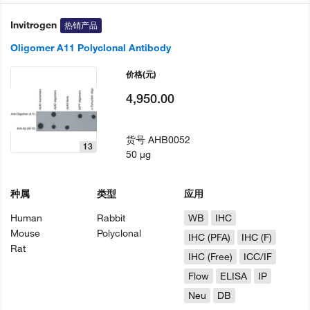
Invitrogen
热销产品
Oligomer A11 Polyclonal Antibody
价格
(元)
4,950.00
货号
AHB0052
13
50 µg
种属
类型
应用
Human
Rabbit
WB
IHC
Mouse
Polyclonal
IHC (PFA)
IHC (F)
Rat
IHC (Free)
ICC/IF
Flow
ELISA
IP
Neu
DB