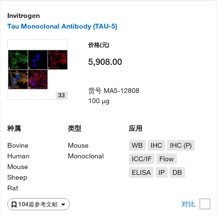
Invitrogen
Tau Monoclonal Antibody (TAU-5)
价格
(元)
5,908.00
货号
MA5-12808
33
100 µg
种属
类型
应用
Bovine
Mouse
WB
IHC
IHC (P)
Human
Monoclonal
ICC/IF
Flow
Mouse
ELISA
IP
DB
Sheep
Rat
对比
104篇参考文献