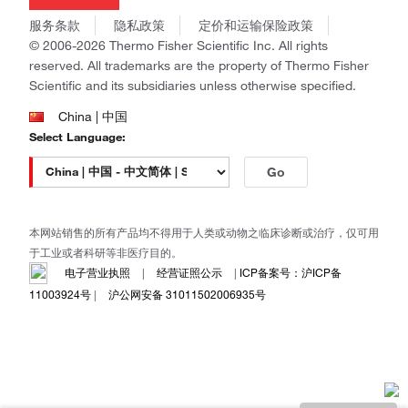
Invitrogen
商标
Gibco
服务条款
隐私政策
定价和运输保险政策
政策和通知
Ion Torrent
© 2006-2026 Thermo Fisher Scientific Inc. All rights
reserved. All trademarks are the property of Thermo Fisher
Unity Lab Services
Scientific and its subsidiaries unless otherwise specified.
Patheon
PPD
China | 中国
Select Language:
Go
本网站销售的所有产品均不得用于人类或动物之临床诊断或治疗，仅可用
于工业或者科研等非医疗目的。
电子营业执照
|
经营证照公示
|
ICP备案号：沪ICP备
11003924号
|
沪公网安备 31011502006935号