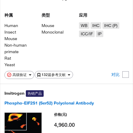
种属
类型
应用
Human
Mouse
WB
IHC
IHC (P)
Insect
Monoclonal
ICC/IF
IP
Mouse
Non-human
primate
Rat
Yeast
对比
高级验证
132篇参考文献
Invitrogen
热销产品
Phospho-EIF2S1 (Ser52) Polyclonal Antibody
价格
(元)
4,960.00