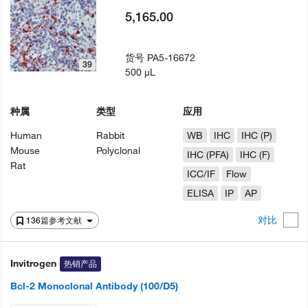
5,165.00
货号
PA5-16672
39
500 µL
种属
类型
应用
Human
Rabbit
WB
IHC
IHC (P)
Mouse
Polyclonal
IHC (PFA)
IHC (F)
Rat
ICC/IF
Flow
ELISA
IP
AP
对比
136篇参考文献
Invitrogen
热销产品
Bcl-2 Monoclonal Antibody (100/D5)