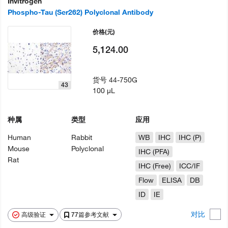
Invitrogen
Phospho-Tau (Ser262) Polyclonal Antibody
价格
(元)
5,124.00
货号
44-750G
43
100 µL
种属
类型
应用
Human
Rabbit
WB
IHC
IHC (P)
Mouse
Polyclonal
IHC (PFA)
Rat
IHC (Free)
ICC/IF
Flow
ELISA
DB
ID
IE
对比
高级验证
77篇参考文献