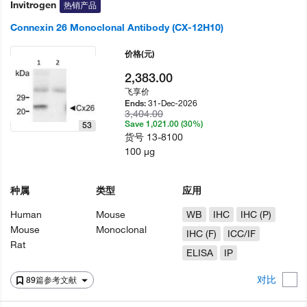
Invitrogen
热销产品
Connexin 26 Monoclonal Antibody (CX-12H10)
价格
(元)
2,383.00
飞享价
31-Dec-2026
Ends:
3,404.00
Save 1,021.00 (30%)
53
货号
13-8100
100 µg
种属
类型
应用
Human
Mouse
WB
IHC
IHC (P)
Mouse
Monoclonal
IHC (F)
ICC/IF
Rat
ELISA
IP
对比
89篇参考文献