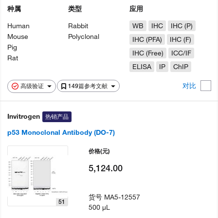
种属
类型
应用
Human
Rabbit
WB
IHC
IHC (P)
Mouse
Polyclonal
IHC (PFA)
IHC (F)
Pig
IHC (Free)
ICC/IF
Rat
ELISA
IP
ChIP
对比
高级验证
149篇参考文献
Invitrogen
热销产品
p53 Monoclonal Antibody (DO-7)
价格
(元)
5,124.00
货号
MA5-12557
51
500 µL