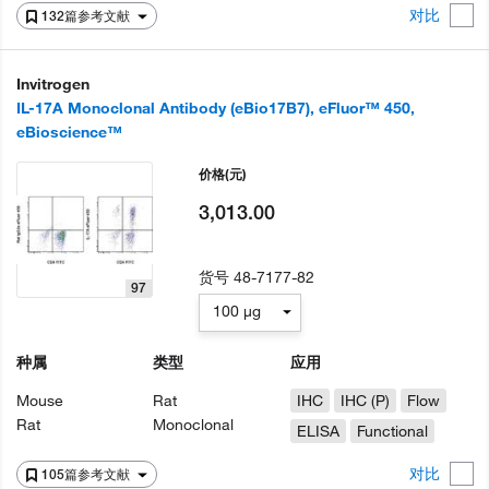
对比
132篇参考文献
Invitrogen
IL-17A Monoclonal Antibody (eBio17B7), eFluor™ 450,
eBioscience™
价格
(元)
3,013.00
货号
48-7177-82
97
100 µg
种属
类型
应用
Mouse
Rat
IHC
IHC (P)
Flow
Rat
Monoclonal
ELISA
Functional
对比
105篇参考文献