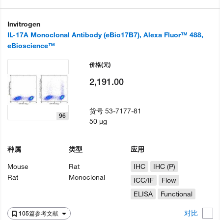
Invitrogen
IL-17A Monoclonal Antibody (eBio17B7), Alexa Fluor™ 488,
eBioscience™
价格
(元)
2,191.00
货号
53-7177-81
96
50 µg
种属
类型
应用
Mouse
Rat
IHC
IHC (P)
Rat
Monoclonal
ICC/IF
Flow
ELISA
Functional
对比
105篇参考文献