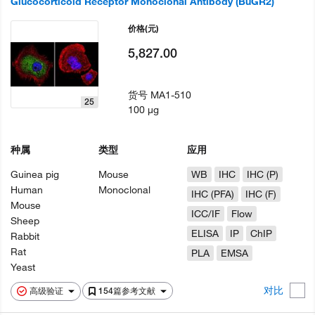
Glucocorticoid Receptor Monoclonal Antibody (BuGR2)
价格
(元)
5,827.00
货号
MA1-510
25
100 µg
种属
类型
应用
Guinea pig
Mouse
WB
IHC
IHC (P)
Human
Monoclonal
IHC (PFA)
IHC (F)
Mouse
ICC/IF
Flow
Sheep
ELISA
IP
ChIP
Rabbit
Rat
PLA
EMSA
Yeast
对比
高级验证
154篇参考文献