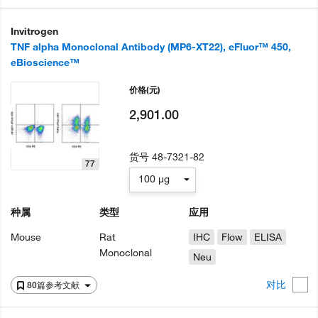
Invitrogen
TNF alpha Monoclonal Antibody (MP6-XT22), eFluor™ 450,
eBioscience™
价格
(元)
2,901.00
货号
48-7321-82
77
100 µg
种属
类型
应用
Mouse
Rat
IHC
Flow
ELISA
Monoclonal
Neu
对比
80篇参考文献