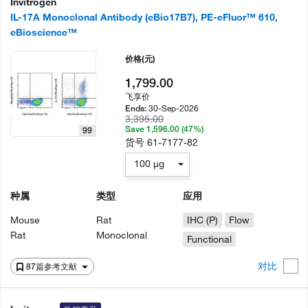
Invitrogen
IL-17A Monoclonal Antibody (eBio17B7), PE-eFluor™ 610,
eBioscience™
价格
(元)
1,799.00
飞享价
30-Sep-2026
Ends:
3,395.00
Save 1,596.00 (47%)
99
货号
61-7177-82
100 µg
种属
类型
应用
Mouse
Rat
IHC (P)
Flow
Rat
Monoclonal
Functional
对比
87篇参考文献