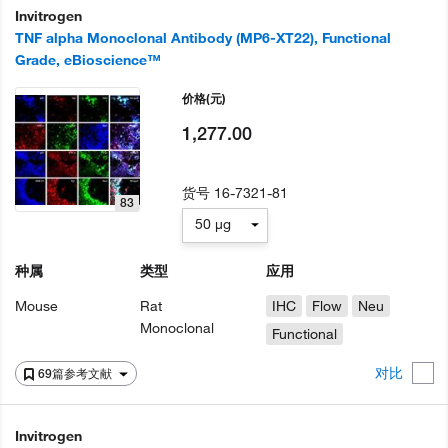
Invitrogen
TNF alpha Monoclonal Antibody (MP6-XT22), Functional
Grade, eBioscience™
价格
(元)
1,277.00
货号
16-7321-81
83
50 µg
种属
类型
应用
Mouse
Rat
IHC
Flow
Neu
Monoclonal
Functional
对比
69篇参考文献
Invitrogen