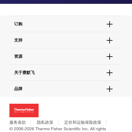
订购
订单状态查询
支持
订单支持
货号直购
帮助&支持
资源
现货供应中心
联系我们 - 400 820 8982
电子采购
技术支持中心
学习中心
关于赛默飞
查找文件&证书
促销
报告网站问题
活动&研讨会
关于我们
品牌
社交媒体
招聘
投资者关系
Thermo Scientific
新闻
Applied Biosystems
社会责任
Invitrogen
商标
Gibco
服务条款
隐私政策
定价和运输保险政策
政策和通知
Ion Torrent
© 2006-2026 Thermo Fisher Scientific Inc. All rights