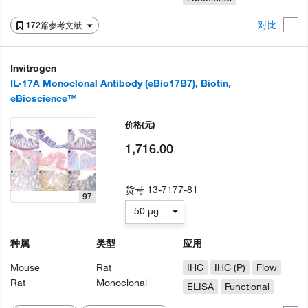
对比
172篇参考文献
Invitrogen
IL-17A Monoclonal Antibody (eBio17B7), Biotin,
eBioscience™
价格
(元)
1,716.00
货号
13-7177-81
97
50 µg
种属
类型
应用
Mouse
Rat
IHC
IHC (P)
Flow
Rat
Monoclonal
ELISA
Functional