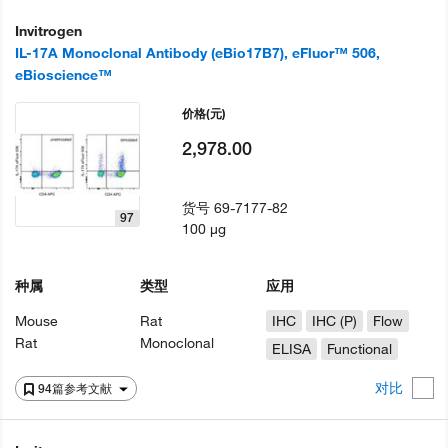
Invitrogen
IL-17A Monoclonal Antibody (eBio17B7), eFluor™ 506,
eBioscience™
价格
(元)
2,978.00
货号
69-7177-82
97
100 µg
种属
类型
应用
Mouse
Rat
IHC
IHC (P)
Flow
Rat
Monoclonal
ELISA
Functional
对比
94篇参考文献