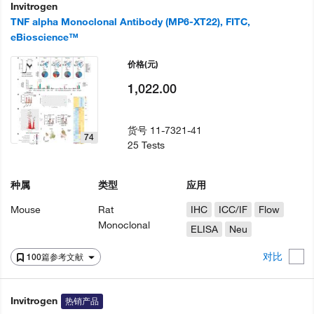
Invitrogen
TNF alpha Monoclonal Antibody (MP6-XT22), FITC,
eBioscience™
价格
(元)
1,022.00
货号
11-7321-41
74
25 Tests
种属
类型
应用
Mouse
Rat
IHC
ICC/IF
Flow
Monoclonal
ELISA
Neu
对比
100篇参考文献
Invitrogen
热销产品