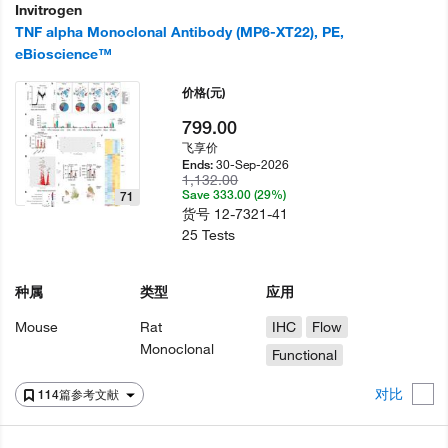
Invitrogen
TNF alpha Monoclonal Antibody (MP6-XT22), PE,
eBioscience™
价格
(元)
799.00
飞享价
30-Sep-2026
Ends:
1,132.00
Save 333.00 (29%)
71
货号
12-7321-41
25 Tests
种属
类型
应用
Mouse
Rat
IHC
Flow
Monoclonal
Functional
对比
114篇参考文献