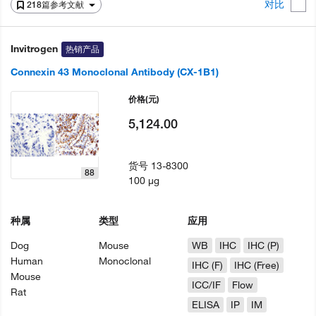
对比
218篇参考文献
Invitrogen
热销产品
Connexin 43 Monoclonal Antibody (CX-1B1)
价格
(元)
5,124.00
货号
13-8300
88
100 µg
种属
类型
应用
Dog
Mouse
WB
IHC
IHC (P)
Human
Monoclonal
IHC (F)
IHC (Free)
Mouse
ICC/IF
Flow
Rat
ELISA
IP
IM