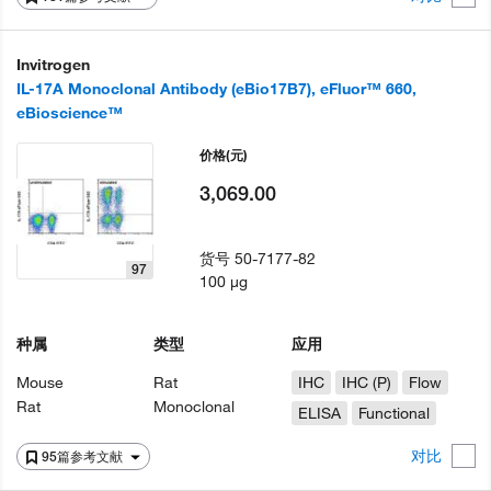
Invitrogen
IL-17A Monoclonal Antibody (eBio17B7), eFluor™ 660,
eBioscience™
价格
(元)
3,069.00
货号
50-7177-82
97
100 µg
种属
类型
应用
Mouse
Rat
IHC
IHC (P)
Flow
Rat
Monoclonal
ELISA
Functional
对比
95篇参考文献