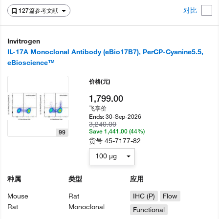
对比
127篇参考文献
Invitrogen
IL-17A Monoclonal Antibody (eBio17B7), PerCP-Cyanine5.5,
eBioscience™
价格
(元)
1,799.00
飞享价
30-Sep-2026
Ends:
3,240.00
Save 1,441.00 (44%)
99
货号
45-7177-82
100 µg
种属
类型
应用
Mouse
Rat
IHC (P)
Flow
Rat
Monoclonal
Functional