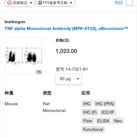
对比
高级验证
111篇参考文献
Invitrogen
TNF alpha Monoclonal Antibody (MP6-XT22), eBioscience™
价格
(元)
1,023.00
货号
14-7321-81
75
50 µg
种属
类型
应用
Mouse
Rat
IHC
IHC (PFA)
Monoclonal
IHC (F)
ICC/IF
Flow
ELISA
Neu
Functional