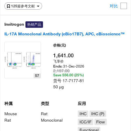
对比
125篇参考文献
Invitrogen
热销产品
IL-17A Monoclonal Antibody (eBio17B7), APC, eBioscience™
价格
(元)
1,641.00
飞享价
31-Dec-2026
Ends:
2,197.00
Save 556.00 (25%)
57
货号
17-7177-81
50 µg
种属
类型
应用
Mouse
Rat
IHC
IHC (P)
Rat
Monoclonal
ICC/IF
Flow
Functional