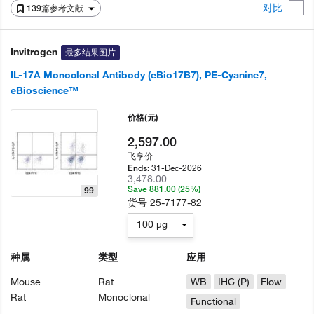
对比
139篇参考文献
Invitrogen
最多结果图片
IL-17A Monoclonal Antibody (eBio17B7), PE-Cyanine7,
eBioscience™
价格
(元)
2,597.00
飞享价
31-Dec-2026
Ends:
3,478.00
Save 881.00 (25%)
99
货号
25-7177-82
100 µg
种属
类型
应用
Mouse
Rat
WB
IHC (P)
Flow
Rat
Monoclonal
Functional