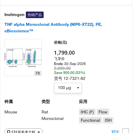
Invitrogen
热销产品
TNF alpha Monoclonal Antibody (MP6-XT22), PE,
eBioscience™
价格
(元)
1,799.00
飞享价
30-Sep-2026
Ends:
2,699.00
Save 900.00 (33%)
73
货号
12-7321-82
100 µg
种属
类型
应用
Mouse
Rat
IHC (F)
Flow
Monoclonal
Functional
ISH
对比
131篇参考文献