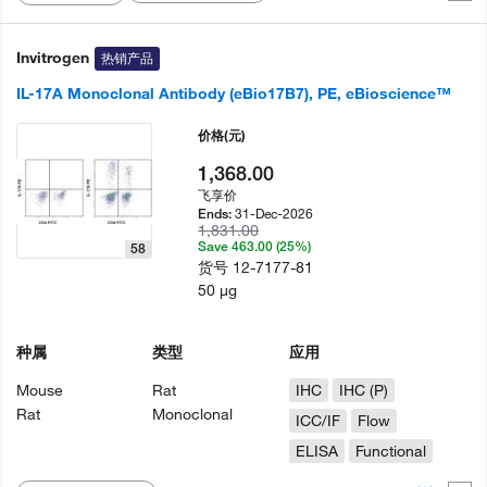
Invitrogen
热销产品
IL-17A Monoclonal Antibody (eBio17B7), PE, eBioscience™
价格
(元)
1,368.00
飞享价
31-Dec-2026
Ends:
1,831.00
Save 463.00 (25%)
58
货号
12-7177-81
50 µg
种属
类型
应用
Mouse
Rat
IHC
IHC (P)
Rat
Monoclonal
ICC/IF
Flow
ELISA
Functional