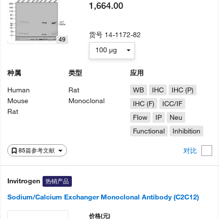
1,664.00
货号
14-1172-82
49
100 µg
种属
类型
应用
Human
Rat
WB
IHC
IHC (P)
Mouse
Monoclonal
IHC (F)
ICC/IF
Rat
Flow
IP
Neu
Functional
Inhibition
对比
85篇参考文献
Invitrogen
热销产品
Sodium/Calcium Exchanger Monoclonal Antibody (C2C12)
价格
(元)