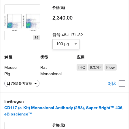
价格
(元)
2,340.00
货号
48-1171-82
86
100 µg
种属
类型
应用
Mouse
Rat
IHC
ICC/IF
Flow
Pig
Monoclonal
对比
75篇参考文献
Invitrogen
CD117 (c-Kit) Monoclonal Antibody (2B8), Super Bright™ 436,
eBioscience™
价格
(元)