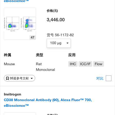
eBioscience™
价格
(元)
3,446.00
货号
56-1172-82
47
100 µg
种属
类型
应用
Mouse
Rat
IHC
ICC/IF
Flow
Monoclonal
对比
35篇参考文献
Invitrogen
CD38 Monoclonal Antibody (90), Alexa Fluor™ 700,
eBioscience™