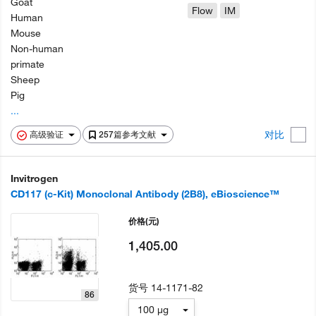
Goat
Flow
IM
Human
Mouse
Non-human
primate
Sheep
Pig
...
对比
高级验证
257篇参考文献
Invitrogen
CD117 (c-Kit) Monoclonal Antibody (2B8), eBioscience™
价格
(元)
1,405.00
货号
14-1171-82
86
100 µg