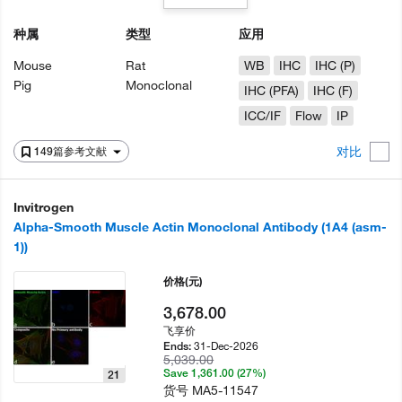
种属
类型
应用
Mouse
Rat
WB
IHC
IHC (P)
Pig
Monoclonal
IHC (PFA)
IHC (F)
ICC/IF
Flow
IP
对比
149篇参考文献
Invitrogen
Alpha-Smooth Muscle Actin Monoclonal Antibody (1A4 (asm-
1))
价格
(元)
3,678.00
飞享价
31-Dec-2026
Ends:
5,039.00
Save 1,361.00 (27%)
21
货号
MA5-11547