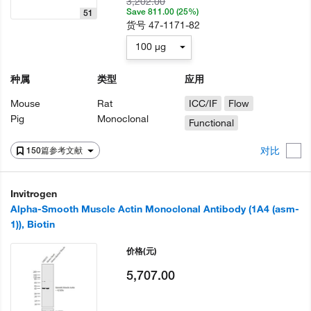
3,202.00
Save 811.00 (25%)
51
货号
47-1171-82
100 µg
种属
类型
应用
Mouse
Rat
ICC/IF
Flow
Pig
Monoclonal
Functional
对比
150篇参考文献
Invitrogen
Alpha-Smooth Muscle Actin Monoclonal Antibody (1A4 (asm-
1)), Biotin
价格
(元)
5,707.00