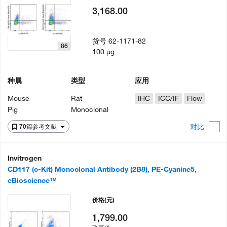
3,168.00
货号
62-1171-82
86
100 µg
种属
类型
应用
Mouse
Rat
IHC
ICC/IF
Flow
Pig
Monoclonal
对比
70篇参考文献
Invitrogen
CD117 (c-Kit) Monoclonal Antibody (2B8), PE-Cyanine5,
eBioscience™
价格
(元)
1,799.00