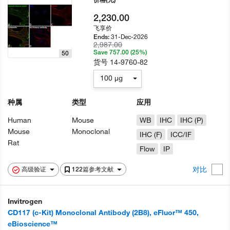
2,230.00
飞享价
31-Dec-2026
Ends:
2,987.00
Save 757.00 (25%)
50
货号
14-9760-82
100 µg
种属
类型
应用
Human
Mouse
WB
IHC
IHC (P)
Mouse
Monoclonal
IHC (F)
ICC/IF
Rat
Flow
IP
对比
高级验证
122篇参考文献
Invitrogen
CD117 (c-Kit) Monoclonal Antibody (2B8), eFluor™ 450,
eBioscience™