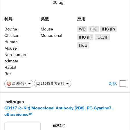
20 µg
种属
类型
应用
Bovine
Mouse
WB
IHC
IHC (P)
Chicken
Monoclonal
IHC (F)
ICC/IF
Human
Flow
Mouse
Non-human
primate
Rabbit
Rat
对比
高级验证
215篇参考文献
Invitrogen
CD117 (c-Kit) Monoclonal Antibody (2B8), PE-Cyanine7,
eBioscience™
价格
(元)