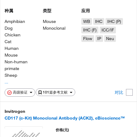
种属
类型
应用
Amphibian
Mouse
WB
IHC
IHC (P)
Dog
Monoclonal
IHC (F)
ICC/IF
Chicken
Flow
IP
Neu
Cat
Human
Mouse
Non-human
primate
Sheep
...
对比
高级验证
101篇参考文献
Invitrogen
CD117 (c-Kit) Monoclonal Antibody (ACK2), eBioscience™
价格
(元)