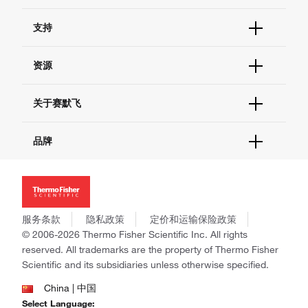
订单状态查询
支持
订单支持
货号直购
帮助&支持
资源
现货供应中心
联系我们 - 400 820 8982
电子采购
技术支持中心
学习中心
关于赛默飞
查找文件&证书
促销
报告网站问题
活动&研讨会
关于我们
品牌
社交媒体
招聘
投资者关系
Thermo Scientific
新闻
Applied Biosystems
社会责任
Invitrogen
商标
Gibco
服务条款
隐私政策
定价和运输保险政策
政策和通知
Ion Torrent
© 2006-2026 Thermo Fisher Scientific Inc. All rights
reserved. All trademarks are the property of Thermo Fisher
Unity Lab Services
Scientific and its subsidiaries unless otherwise specified.
Patheon
PPD
China | 中国
Select Language: