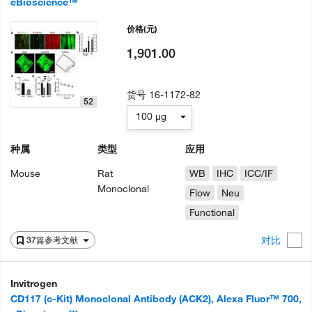
eBioscience™
价格
(元)
1,901.00
货号
16-1172-82
52
100 µg
种属
类型
应用
Mouse
Rat
WB
IHC
ICC/IF
Monoclonal
Flow
Neu
Functional
对比
37篇参考文献
Invitrogen
CD117 (c-Kit) Monoclonal Antibody (ACK2), Alexa Fluor™ 700,