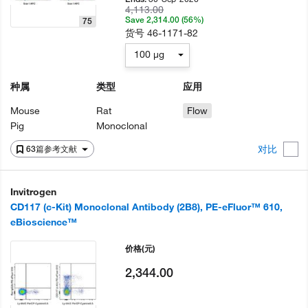
4,113.00
Save 2,314.00 (56%)
75
货号
46-1171-82
100 µg
种属
类型
应用
Mouse
Rat
Flow
Pig
Monoclonal
对比
63篇参考文献
Invitrogen
CD117 (c-Kit) Monoclonal Antibody (2B8), PE-eFluor™ 610,
eBioscience™
价格
(元)
2,344.00