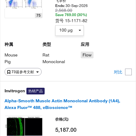
飞享价
30-Sep-2026
Ends:
2,568.00
Save 769.00 (30%)
75
货号
15-1171-82
100 µg
种属
类型
应用
Mouse
Rat
Flow
Pig
Monoclonal
对比
73篇参考文献
Invitrogen
热销产品
Alpha-Smooth Muscle Actin Monoclonal Antibody (1A4),
Alexa Fluor™ 488, eBioscience™
价格
(元)
5,187.00