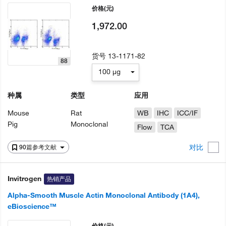
价格
(元)
1,972.00
货号
13-1171-82
88
100 µg
种属
类型
应用
Mouse
Rat
WB
IHC
ICC/IF
Pig
Monoclonal
Flow
TCA
对比
90篇参考文献
Invitrogen
热销产品
Alpha-Smooth Muscle Actin Monoclonal Antibody (1A4),
eBioscience™
价格
(元)