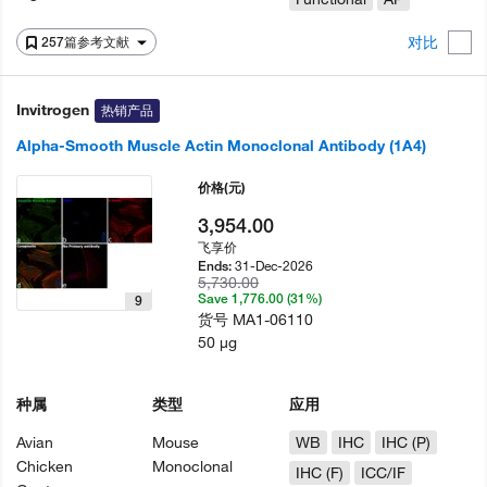
对比
257篇参考文献
Invitrogen
热销产品
Alpha-Smooth Muscle Actin Monoclonal Antibody (1A4)
价格
(元)
3,954.00
飞享价
31-Dec-2026
Ends:
5,730.00
Save 1,776.00 (31%)
9
货号
MA1-06110
50 µg
种属
类型
应用
Avian
Mouse
WB
IHC
IHC (P)
Chicken
Monoclonal
IHC (F)
ICC/IF