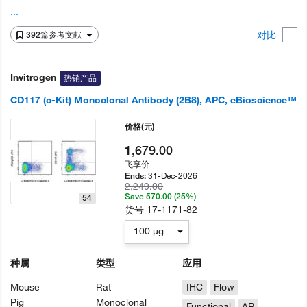
...
对比
392篇参考文献
Invitrogen
热销产品
CD117 (c-Kit) Monoclonal Antibody (2B8), APC, eBioscience™
价格
(元)
1,679.00
飞享价
31-Dec-2026
Ends:
2,249.00
Save 570.00 (25%)
54
货号
17-1171-82
100 µg
种属
类型
应用
Mouse
Rat
IHC
Flow
Pig
Monoclonal
Functional
AP