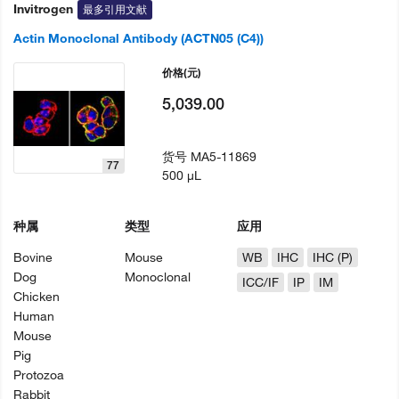
Invitrogen
最多引用文献
Actin Monoclonal Antibody (ACTN05 (C4))
价格
(元)
5,039.00
货号
MA5-11869
77
500 µL
种属
类型
应用
Bovine
Mouse
WB
IHC
IHC (P)
Dog
Monoclonal
ICC/IF
IP
IM
Chicken
Human
Mouse
Pig
Protozoa
Rabbit