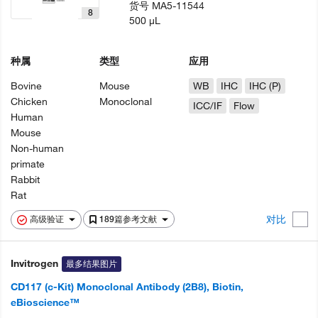
货号
MA5-11544
8
500 µL
种属
类型
应用
Bovine
Mouse
WB
IHC
IHC (P)
Chicken
Monoclonal
ICC/IF
Flow
Human
Mouse
Non-human
primate
Rabbit
Rat
对比
高级验证
189篇参考文献
Invitrogen
最多结果图片
CD117 (c-Kit) Monoclonal Antibody (2B8), Biotin,
eBioscience™