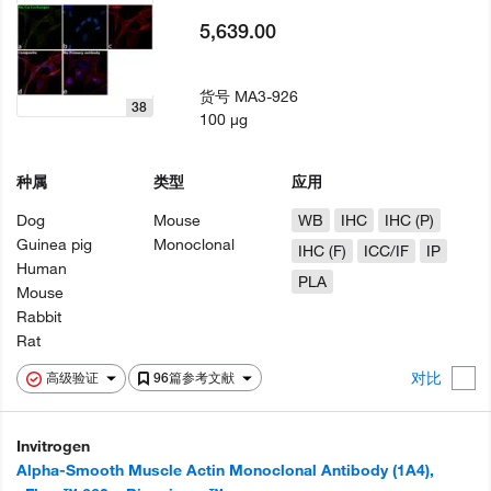
5,639.00
货号
MA3-926
38
100 µg
种属
类型
应用
Dog
Mouse
WB
IHC
IHC (P)
Guinea pig
Monoclonal
IHC (F)
ICC/IF
IP
Human
PLA
Mouse
Rabbit
Rat
对比
高级验证
96篇参考文献
Invitrogen
Alpha-Smooth Muscle Actin Monoclonal Antibody (1A4),