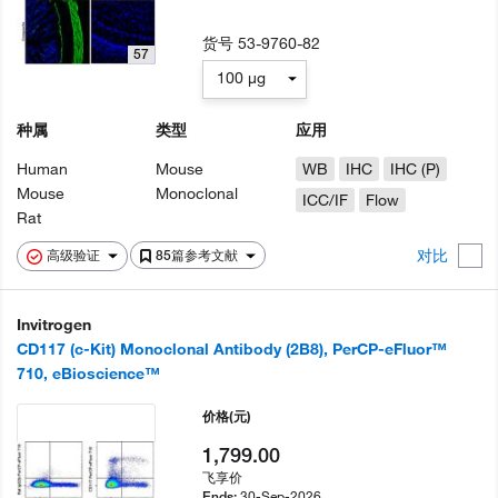
货号
53-9760-82
57
100 µg
种属
类型
应用
Human
Mouse
WB
IHC
IHC (P)
Mouse
Monoclonal
ICC/IF
Flow
Rat
对比
高级验证
85篇参考文献
Invitrogen
CD117 (c-Kit) Monoclonal Antibody (2B8), PerCP-eFluor™
710, eBioscience™
价格
(元)
1,799.00
飞享价
30-Sep-2026
Ends: