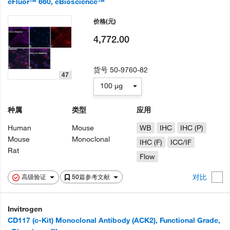
eFluor™ 660, eBioscience™
价格
(元)
4,772.00
货号
50-9760-82
47
100 µg
种属
类型
应用
Human
Mouse
WB
IHC
IHC (P)
Mouse
Monoclonal
IHC (F)
ICC/IF
Rat
Flow
对比
高级验证
50篇参考文献
Invitrogen
CD117 (c-Kit) Monoclonal Antibody (ACK2), Functional Grade,