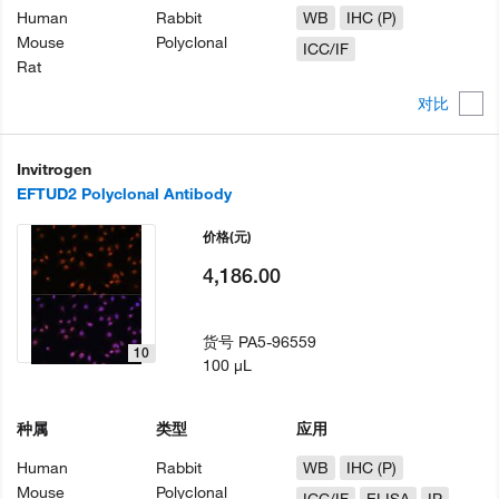
Human
Rabbit
WB
IHC (P)
Mouse
Polyclonal
ICC/IF
Rat
对比
Invitrogen
EFTUD2 Polyclonal Antibody
价格
(元)
4,186.00
货号
PA5-96559
10
100 µL
种属
类型
应用
Human
Rabbit
WB
IHC (P)
Mouse
Polyclonal