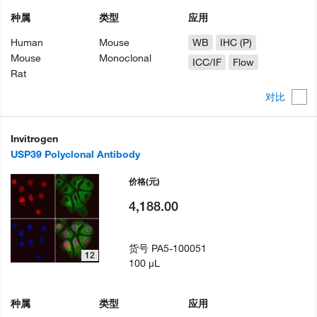
种属
类型
应用
Human
Mouse
WB
IHC (P)
Mouse
Monoclonal
ICC/IF
Flow
Rat
对比
Invitrogen
USP39 Polyclonal Antibody
价格
(元)
4,188.00
货号
PA5-100051
12
100 µL
种属
类型
应用