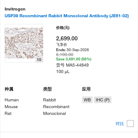
Invitrogen
USP39 Recombinant Rabbit Monoclonal Antibody (JE61-02)
价格
(元)
2,699.00
飞享价
30-Sep-2026
Ends:
6,190.00
Save 3,491.00 (56%)
10
货号
MA5-44849
100 µL
种属
类型
应用
Human
Rabbit
WB
IHC (P)
Mouse
Recombinant
Rat
Monoclonal
对比