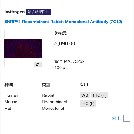
Invitrogen
最多结果图片
SNRPA1 Recombinant Rabbit Monoclonal Antibody (7C12)
价格
(元)
5,090.00
货号
MA573252
21
100 µL
种属
类型
应用
Human
Rabbit
WB
IHC (P)
Mouse
Recombinant
IHC (F)
Rat
Monoclonal
对比