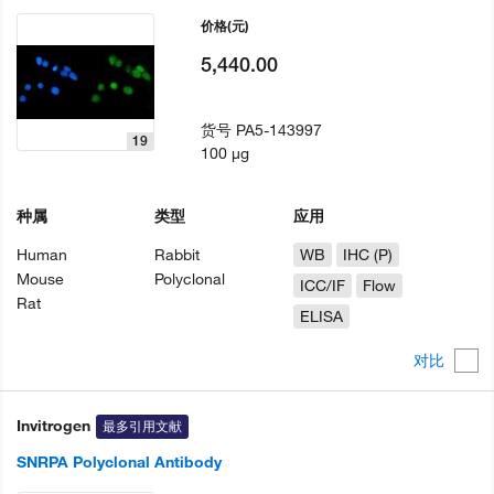
价格
(元)
5,440.00
货号
PA5-143997
19
100 µg
种属
类型
应用
Human
Rabbit
WB
IHC (P)
Mouse
Polyclonal
ICC/IF
Flow
Rat
ELISA
对比
Invitrogen
最多引用文献
SNRPA Polyclonal Antibody