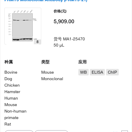
价格
(元)
5,909.00
货号
MA1-25470
8
50 µL
种属
类型
应用
Bovine
Mouse
WB
ELISA
ChIP
Dog
Monoclonal
Chicken
Hamster
Human
Mouse
Non-human
primate
Rat