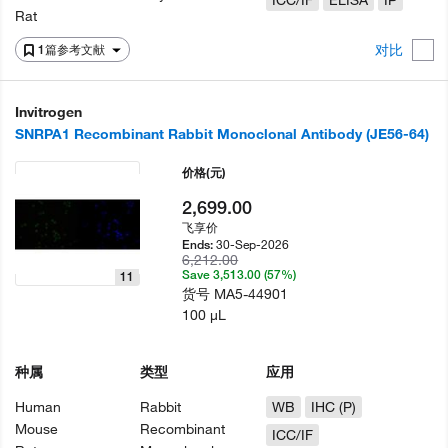
ICC/IF
ELISA
IP
Rat
对比
1篇参考文献
Invitrogen
SNRPA1 Recombinant Rabbit Monoclonal Antibody (JE56-64)
价格
(元)
2,699.00
飞享价
30-Sep-2026
Ends:
6,212.00
Save 3,513.00 (57%)
11
货号
MA5-44901
100 µL
种属
类型
应用
Human
Rabbit
WB
IHC (P)
Mouse
Recombinant
ICC/IF