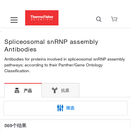
Spliceosomal snRNP assembly
Antibodies
Antibodies for proteins involved in spliceosomal snRNP assembly
pathways; according to their Panther/Gene Ontology
Classification.
抗原
产品
筛选
569个结果