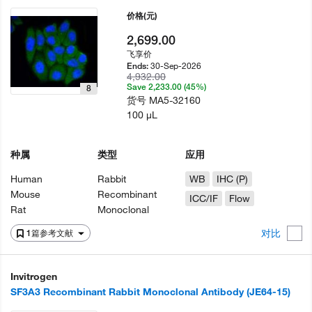
价格
(元)
2,699.00
飞享价
30-Sep-2026
Ends:
4,932.00
Save 2,233.00 (45%)
8
货号
MA5-32160
100 µL
种属
类型
应用
Human
Rabbit
WB
IHC (P)
Mouse
Recombinant
ICC/IF
Flow
Rat
Monoclonal
对比
1篇参考文献
Invitrogen
SF3A3 Recombinant Rabbit Monoclonal Antibody (JE64-15)