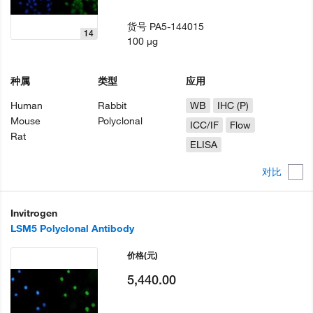
货号
PA5-144015
14
100 µg
种属
类型
应用
Human
Rabbit
WB
IHC (P)
Mouse
Polyclonal
ICC/IF
Flow
Rat
ELISA
对比
Invitrogen
LSM5 Polyclonal Antibody
价格
(元)
5,440.00