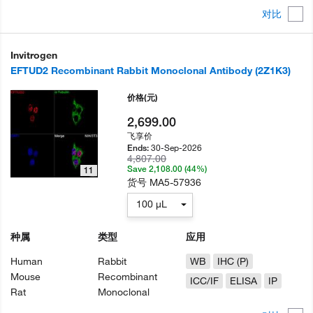
对比
Invitrogen
EFTUD2 Recombinant Rabbit Monoclonal Antibody (2Z1K3)
价格
(元)
2,699.00
飞享价
30-Sep-2026
Ends:
4,807.00
Save 2,108.00 (44%)
11
货号
MA5-57936
100 µL
种属
类型
应用
Human
Rabbit
WB
IHC (P)
Mouse
Recombinant
ICC/IF
ELISA
IP
Rat
Monoclonal