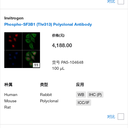
对比
Invitrogen
Phospho-SF3B1 (Thr313) Polyclonal Antibody
价格
(元)
4,188.00
货号
PA5-104648
11
100 µL
种属
类型
应用
Human
Rabbit
WB
IHC (P)
Mouse
Polyclonal
ICC/IF
Rat
对比