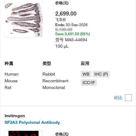
价格
(元)
2,699.00
飞享价
30-Sep-2026
Ends:
6,190.00
Save 3,491.00 (56%)
9
货号
MA5-44694
100 µL
种属
类型
应用
Human
Rabbit
WB
IHC (P)
Mouse
Recombinant
ICC/IF
Rat
Monoclonal
对比
Invitrogen
SF3A3 Polyclonal Antibody
价格
(元)