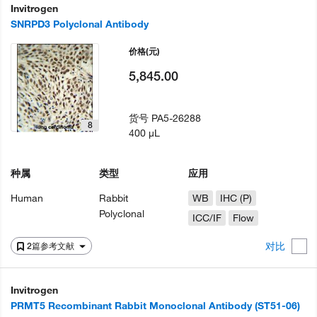
Invitrogen
SNRPD3 Polyclonal Antibody
价格
(元)
5,845.00
货号
PA5-26288
8
400 µL
种属
类型
应用
Human
Rabbit
WB
IHC (P)
Polyclonal
ICC/IF
Flow
对比
2篇参考文献
Invitrogen
PRMT5 Recombinant Rabbit Monoclonal Antibody (ST51-06)