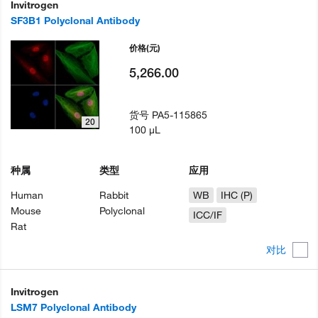
Invitrogen
SF3B1 Polyclonal Antibody
价格
(元)
5,266.00
货号
PA5-115865
20
100 µL
种属
类型
应用
Human
Rabbit
WB
IHC (P)
Mouse
Polyclonal
ICC/IF
Rat
对比
Invitrogen
LSM7 Polyclonal Antibody