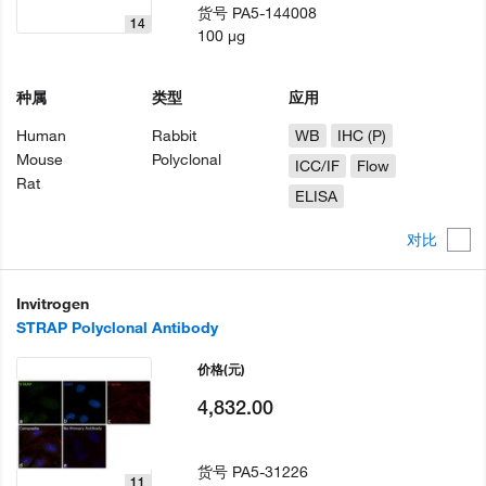
货号
PA5-144008
14
100 µg
种属
类型
应用
Human
Rabbit
WB
IHC (P)
Mouse
Polyclonal
ICC/IF
Flow
Rat
ELISA
对比
Invitrogen
STRAP Polyclonal Antibody
价格
(元)
4,832.00
货号
PA5-31226
11