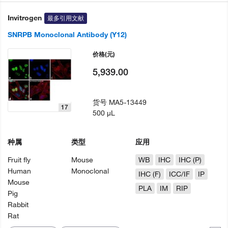
Invitrogen
最多引用文献
SNRPB Monoclonal Antibody (Y12)
价格
(元)
5,939.00
货号
MA5-13449
17
500 µL
种属
类型
应用
Fruit fly
Mouse
WB
IHC
IHC (P)
Human
Monoclonal
IHC (F)
ICC/IF
IP
Mouse
PLA
IM
RIP
Pig
Rabbit
Rat