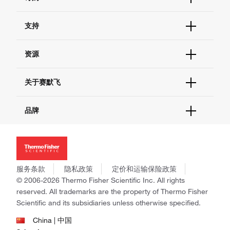
订单状态查询
支持
订单支持
货号直购
帮助&支持
资源
现货供应中心
联系我们 - 400 820 8982
电子采购
技术支持中心
学习中心
关于赛默飞
查找文件&证书
促销
报告网站问题
活动&研讨会
关于我们
品牌
社交媒体
招聘
投资者关系
Thermo Scientific
新闻
Applied Biosystems
社会责任
Invitrogen
商标
Gibco
服务条款
隐私政策
定价和运输保险政策
政策和通知
Ion Torrent
© 2006-2026 Thermo Fisher Scientific Inc. All rights
reserved. All trademarks are the property of Thermo Fisher
Unity Lab Services
Scientific and its subsidiaries unless otherwise specified.
Patheon
PPD
China | 中国