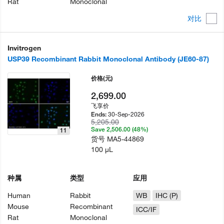
Rat
Monoclonal
对比
Invitrogen
USP39 Recombinant Rabbit Monoclonal Antibody (JE60-87)
价格
(元)
2,699.00
飞享价
30-Sep-2026
Ends:
5,205.00
Save 2,506.00 (48%)
11
货号
MA5-44869
100 µL
种属
类型
应用
Human
Rabbit
WB
IHC (P)
Mouse
Recombinant
ICC/IF
Rat
Monoclonal