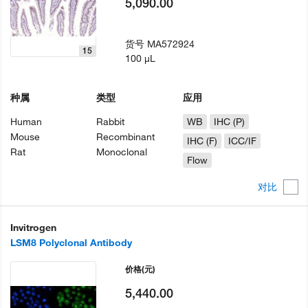
5,090.00
货号
MA572924
15
100 µL
种属
类型
应用
Human
Rabbit
WB
IHC (P)
Mouse
Recombinant
IHC (F)
ICC/IF
Rat
Monoclonal
Flow
对比
Invitrogen
LSM8 Polyclonal Antibody
价格
(元)
5,440.00