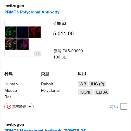
Invitrogen
PRMT5 Polyclonal Antibody
价格
(元)
5,011.00
货号
PA5-90290
11
100 µL
种属
类型
应用
Human
Rabbit
WB
IHC (P)
Mouse
Polyclonal
ICC/IF
ELISA
Rat
对比
高级验证
Invitrogen
PRMT5 Monoclonal Antibody (PRMT5-21)