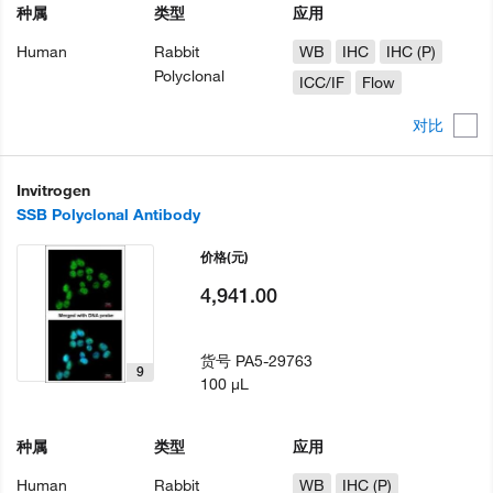
种属
类型
应用
Human
Rabbit
WB
IHC
IHC (P)
Polyclonal
ICC/IF
Flow
对比
Invitrogen
SSB Polyclonal Antibody
价格
(元)
4,941.00
货号
PA5-29763
9
100 µL
种属
类型
应用
Human
Rabbit
WB
IHC (P)