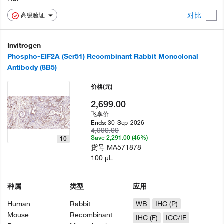
对比
高级验证
Invitrogen
Phospho-EIF2A (Ser51) Recombinant Rabbit Monoclonal
Antibody (8B5)
价格
(元)
2,699.00
飞享价
30-Sep-2026
Ends:
4,990.00
Save 2,291.00 (46%)
10
货号
MA571878
100 µL
种属
类型
应用
Human
Rabbit
WB
IHC (P)
Mouse
Recombinant
IHC (F)
ICC/IF