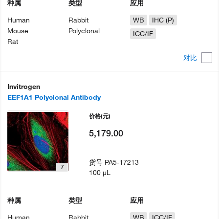
种属
类型
应用
Human
Rabbit
WB
IHC (P)
Mouse
Polyclonal
ICC/IF
Rat
对比
Invitrogen
EEF1A1 Polyclonal Antibody
价格
(元)
5,179.00
货号
PA5-17213
7
100 µL
种属
类型
应用
Human
Rabbit
WB
ICC/IF