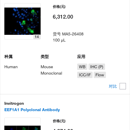
价格
(元)
6,312.00
货号
MA5-26408
14
100 µL
种属
类型
应用
Human
Mouse
WB
IHC (P)
Monoclonal
ICC/IF
Flow
对比
Invitrogen
EEF1A1 Polyclonal Antibody
价格
(元)