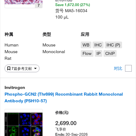
6,191.00
Save 1,672.00 (27%)
7
货号
MA5-16034
100 µL
种属
类型
应用
Human
Mouse
WB
IHC
IHC (P)
Mouse
Monoclonal
Flow
IP
ChIP
Rat
对比
7篇参考文献
Invitrogen
Phospho-GCN2 (Thr899) Recombinant Rabbit Monoclonal
Antibody (PSH10-57)
价格
(元)
2,699.00
飞享价
30-Sep-2026
Ends: