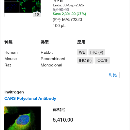
飞享价
30-Sep-2026
Ends:
5,090.00
Save 2,391.00 (47%)
10
货号
MA572223
100 µL
种属
类型
应用
Human
Rabbit
WB
IHC (P)
Mouse
Recombinant
IHC (F)
ICC/IF
Rat
Monoclonal
对比
Invitrogen
CARS Polyclonal Antibody
价格
(元)
5,410.00