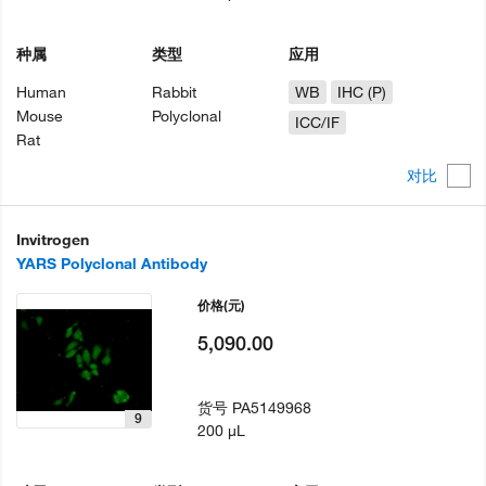
种属
类型
应用
Human
Rabbit
WB
IHC (P)
Mouse
Polyclonal
ICC/IF
Rat
对比
Invitrogen
YARS Polyclonal Antibody
价格
(元)
5,090.00
货号
PA5149968
9
200 µL