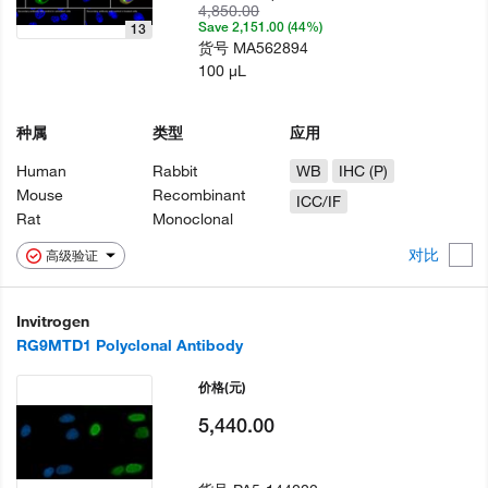
4,850.00
Save 2,151.00 (44%)
13
货号
MA562894
100 µL
种属
类型
应用
Human
Rabbit
WB
IHC (P)
Mouse
Recombinant
ICC/IF
Rat
Monoclonal
对比
高级验证
Invitrogen
RG9MTD1 Polyclonal Antibody
价格
(元)
5,440.00