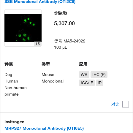
SSB Monoclonal Antibody (OTI2C8)
价格
(元)
5,307.00
货号
MA5-24922
15
100 µL
种属
类型
应用
Dog
Mouse
WB
IHC (P)
Human
Monoclonal
ICC/IF
IP
Non-human
primate
对比
Invitrogen
MRPS27 Monoclonal Antibody (OTI6E5)