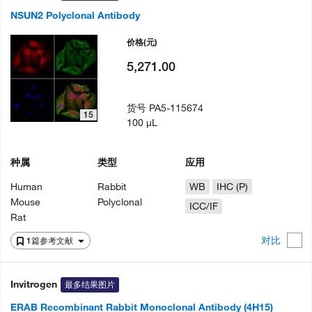
NSUN2 Polyclonal Antibody
价格
(元)
5,271.00
货号
PA5-115674
15
100 µL
种属
类型
应用
Human
Rabbit
WB
IHC (P)
Mouse
Polyclonal
ICC/IF
Rat
对比
1篇参考文献
Invitrogen
最多结果图片
ERAB Recombinant Rabbit Monoclonal Antibody (4H15)