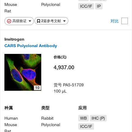
Mouse
Polyclonal
ICC/IF
IP
Rat
对比
高级验证
2篇参考文献
Invitrogen
CARS Polyclonal Antibody
价格
(元)
4,937.00
货号
PA5-51709
10
100 µL
种属
类型
应用
Human
Rabbit
WB
IHC (P)
Mouse
Polyclonal
ICC/IF
Rat