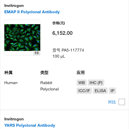
Invitrogen
EMAP II Polyclonal Antibody
价格
(元)
6,152.00
货号
PA5-117774
10
100 µL
种属
类型
应用
Human
Rabbit
WB
IHC (P)
Polyclonal
ICC/IF
ELISA
IP
对比
Invitrogen
YARS Polyclonal Antibody