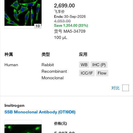
2,699.00
飞享价
30-Sep-2026
Ends:
4,053.00
Save 1,354.00 (33%)
10
货号
MA5-34709
100 µL
种属
类型
应用
Human
Rabbit
WB
IHC (P)
Recombinant
ICC/IF
Flow
Monoclonal
对比
Invitrogen
SSB Monoclonal Antibody (OTI9D6)
价格
(元)