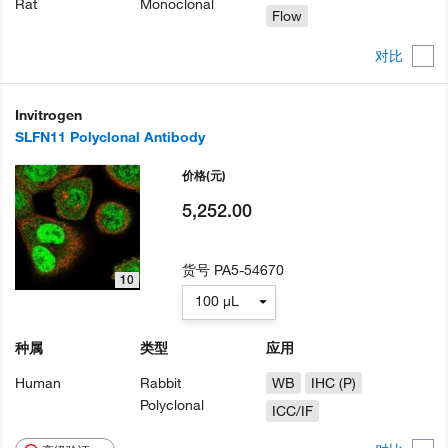
Rat
Monoclonal
Flow
对比
Invitrogen
SLFN11 Polyclonal Antibody
价格
(元)
5,252.00
货号
PA5-54670
10
100 µL
种属
类型
应用
Human
Rabbit
WB
IHC (P)
Polyclonal
ICC/IF