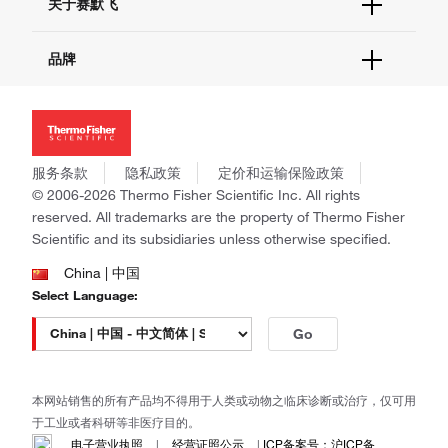
关于赛默飞
查找文件&证书
促销
报告网站问题
活动&研讨会
关于我们
品牌
社交媒体
招聘
投资者关系
Thermo Scientific
新闻
Applied Biosystems
社会责任
Invitrogen
商标
Gibco
服务条款
隐私政策
定价和运输保险政策
政策和通知
Ion Torrent
© 2006-2026 Thermo Fisher Scientific Inc. All rights
reserved. All trademarks are the property of Thermo Fisher
Unity Lab Services
Scientific and its subsidiaries unless otherwise specified.
Patheon
PPD
China | 中国
Select Language:
Go
本网站销售的所有产品均不得用于人类或动物之临床诊断或治疗，仅可用
于工业或者科研等非医疗目的。
电子营业执照
|
经营证照公示
|
ICP备案号：沪ICP备