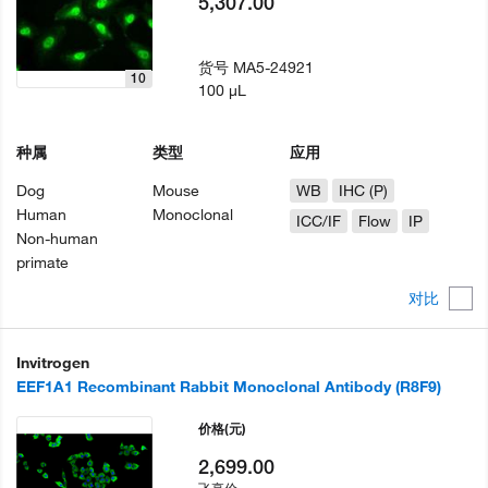
5,307.00
货号
MA5-24921
10
100 µL
种属
类型
应用
Dog
Mouse
WB
IHC (P)
Human
Monoclonal
ICC/IF
Flow
IP
Non-human
primate
对比
Invitrogen
EEF1A1 Recombinant Rabbit Monoclonal Antibody (R8F9)
价格
(元)
2,699.00