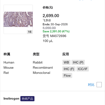
价格
(元)
2,699.00
飞享价
30-Sep-2026
Ends:
5,090.00
Save 2,391.00 (47%)
16
货号
MA572696
100 µL
种属
类型
应用
Human
Rabbit
WB
IHC (P)
Mouse
Recombinant
IHC (F)
ICC/IF
Rat
Monoclonal
Flow
对比
Invitrogen
热销产品