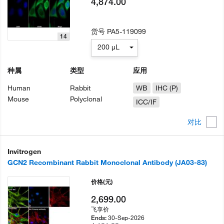
4,874.00
货号
PA5-119099
14
200 µL
种属
类型
应用
Human
Rabbit
WB
IHC (P)
Mouse
Polyclonal
ICC/IF
对比
Invitrogen
GCN2 Recombinant Rabbit Monoclonal Antibody (JA03-83)
价格
(元)
2,699.00
飞享价
30-Sep-2026
Ends: