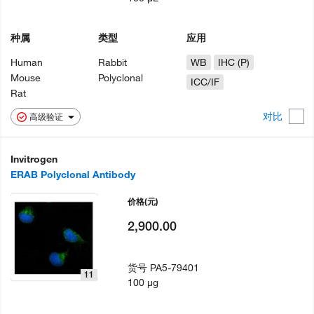
种属
类型
应用
Human
Rabbit
WB
IHC (P)
Mouse
Polyclonal
ICC/IF
Rat
对比
高级验证
Invitrogen
ERAB Polyclonal Antibody
价格
(元)
2,900.00
货号
PA5-79401
11
100 µg