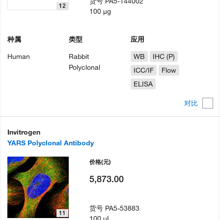
货号
PA5-144002
12
100 µg
种属
类型
应用
Human
Rabbit
WB
IHC (P)
Polyclonal
ICC/IF
Flow
ELISA
对比
Invitrogen
YARS Polyclonal Antibody
价格
(元)
5,873.00
货号
PA5-53883
11
100 µL