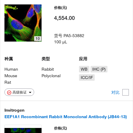
价格
(元)
4,554.00
货号
PA5-53882
10
100 µL
种属
类型
应用
Human
Rabbit
WB
IHC (P)
Mouse
Polyclonal
ICC/IF
Rat
对比
高级验证
Invitrogen
EEF1A1 Recombinant Rabbit Monoclonal Antibody (JB44-13)
价格
(元)