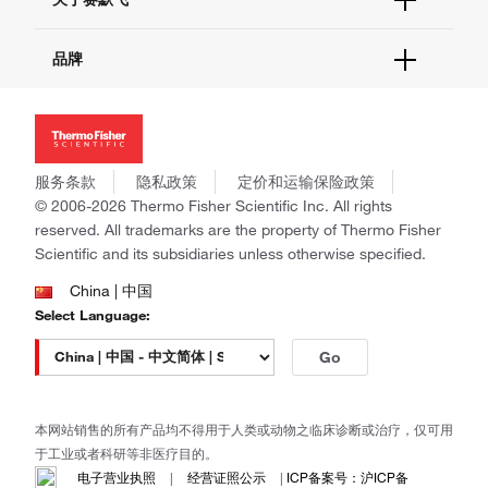
促销
报告网站问题
活动&研讨会
关于我们
品牌
社交媒体
招聘
投资者关系
Thermo Scientific
新闻
Applied Biosystems
社会责任
Invitrogen
商标
Gibco
服务条款
隐私政策
定价和运输保险政策
政策和通知
Ion Torrent
© 2006-2026 Thermo Fisher Scientific Inc. All rights
reserved. All trademarks are the property of Thermo Fisher
Unity Lab Services
Scientific and its subsidiaries unless otherwise specified.
Patheon
PPD
China | 中国
Select Language:
Go
本网站销售的所有产品均不得用于人类或动物之临床诊断或治疗，仅可用
于工业或者科研等非医疗目的。
电子营业执照
|
经营证照公示
|
ICP备案号：沪ICP备