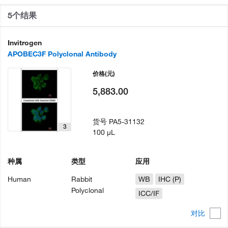
5个结果
Invitrogen
APOBEC3F Polyclonal Antibody
价格
(元)
5,883.00
货号
PA5-31132
3
100 µL
种属
类型
应用
Human
Rabbit
WB
IHC (P)
Polyclonal
ICC/IF
对比