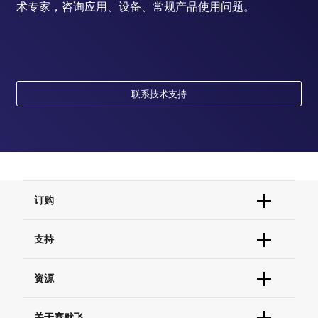
术专家，咨询应用、设备、常规产品使用问题。
联系技术支持
订购
订单状态查询
支持
订单支持
货号直购
帮助&支持
资源
现货供应中心
联系我们 - 400 820 8982
电子采购
技术支持中心
学习中心
关于赛默飞
查找文件&证书