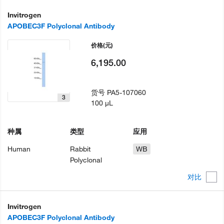
Invitrogen
APOBEC3F Polyclonal Antibody
价格
(元)
6,195.00
货号
PA5-107060
3
100 µL
种属
类型
应用
Human
Rabbit
WB
Polyclonal
对比
Invitrogen
APOBEC3F Polyclonal Antibody