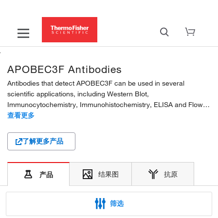
APOBEC3F Antibodies
Antibodies that detect APOBEC3F can be used in several
scientific applications, including Western Blot,
Immunocytochemistry, Immunohistochemistry, ELISA and Flow
Cytometry. These antibodies target APOBEC3F in Human and
查看更多
Mouse samples. Our APOBEC3F polyclonal antibodies are
developed...
了解更多产品
结果图
抗原
产品
筛选