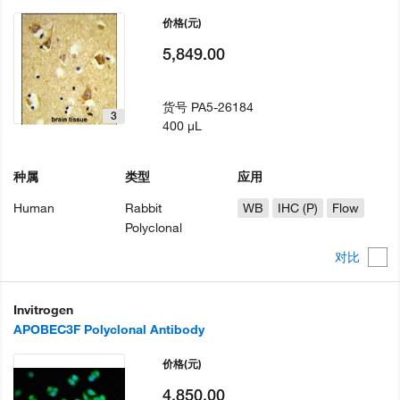
价格
(元)
5,849.00
货号
PA5-26184
3
400 µL
种属
类型
应用
Human
Rabbit
WB
IHC (P)
Flow
Polyclonal
对比
Invitrogen
APOBEC3F Polyclonal Antibody
价格
(元)
4,850.00