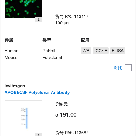
货号
PA5-113117
2
100 µg
种属
类型
应用
Human
Rabbit
WB
ICC/IF
ELISA
Mouse
Polyclonal
对比
Invitrogen
APOBEC3F Polyclonal Antibody
价格
(元)
5,191.00
货号
PA5-113682
1