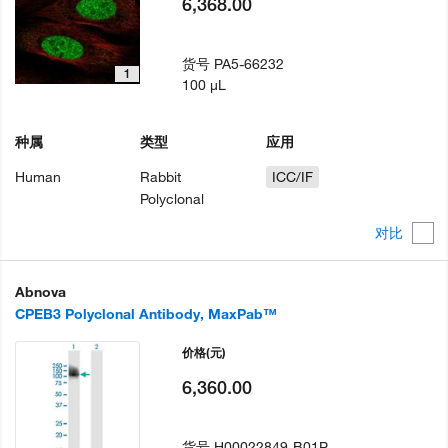
6,368.00
货号
PA5-66232
1
100 µL
种属
类型
应用
Human
Rabbit
ICC/IF
Polyclonal
对比
Abnova
CPEB3 Polyclonal Antibody, MaxPab™
价格
(元)
6,360.00
货号
H00022849-B01P