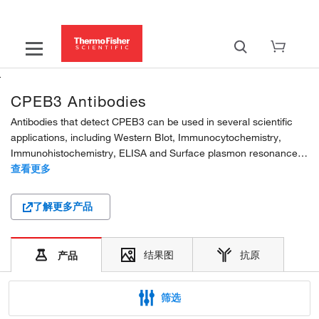
CPEB3 Antibodies
Antibodies that detect CPEB3 can be used in several scientific
applications, including Western Blot, Immunocytochemistry,
Immunohistochemistry, ELISA and Surface plasmon resonance.
These antibodies target CPEB3 in Human, Mouse and Rat
查看更多
samples. Our CPEB3 polyclonal antibodies are...
了解更多产品
结果图
抗原
产品
筛选