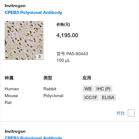
Invitrogen
CPEB3 Polyclonal Antibody
价格
(元)
4,195.00
货号
PA5-90443
3
100 µL
种属
类型
应用
Human
Rabbit
WB
IHC (P)
Mouse
Polyclonal
ICC/IF
ELISA
Rat
对比
Invitrogen
CPEB3 Polyclonal Antibody