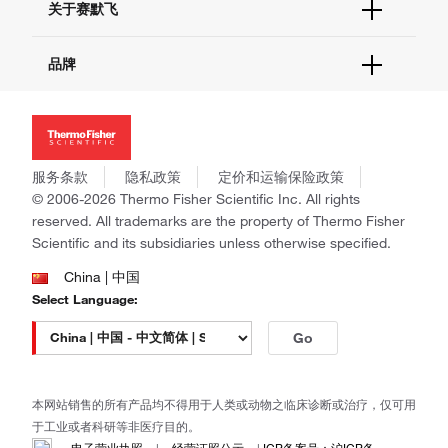
关于赛默飞
查找文件&证书
促销
报告网站问题
活动&研讨会
关于我们
品牌
社交媒体
招聘
投资者关系
Thermo Scientific
新闻
Applied Biosystems
社会责任
Invitrogen
商标
Gibco
服务条款
隐私政策
定价和运输保险政策
政策和通知
Ion Torrent
© 2006-2026 Thermo Fisher Scientific Inc. All rights
reserved. All trademarks are the property of Thermo Fisher
Unity Lab Services
Scientific and its subsidiaries unless otherwise specified.
Patheon
PPD
China | 中国
Select Language:
Go
本网站销售的所有产品均不得用于人类或动物之临床诊断或治疗，仅可用
于工业或者科研等非医疗目的。