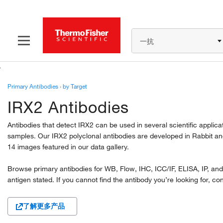
一抗
Primary Antibodies
›
by Target
IRX2 Antibodies
Antibodies that detect IRX2 can be used in several scientific appl
samples. Our IRX2 polyclonal antibodies are developed in Rabbit an
14 images featured in our data gallery.
Browse primary antibodies for WB, Flow, IHC, ICC/IF, ELISA, IP, and 
antigen stated. If you cannot find the antibody you’re looking for, co
了解更多产品