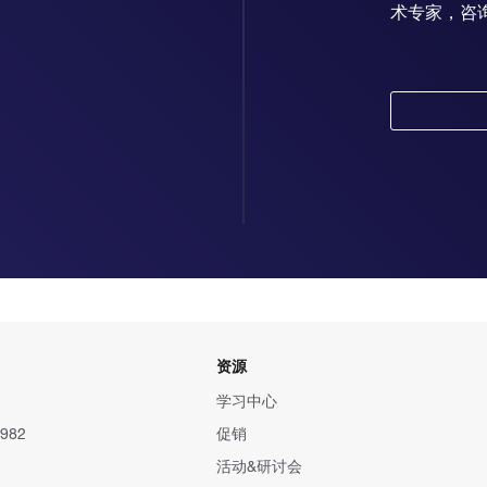
术专家，咨
资源
学习中心
982
促销
活动&研讨会