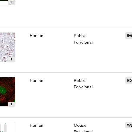
2
Human
Rabbit
IH
Polyclonal
1
Human
Rabbit
IC
Polyclonal
1
Human
Mouse
W
Polyclonal