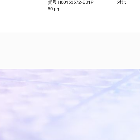
货号
H00153572-B01P
对比
50 µg