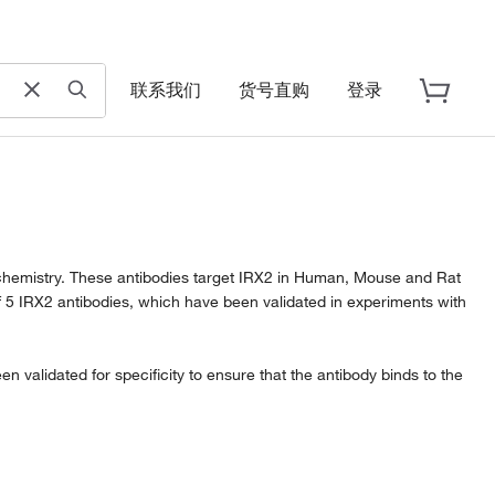
联系我们
货号直购
登录
ochemistry. These antibodies target IRX2 in Human, Mouse and Rat
f 5 IRX2 antibodies, which have been validated in experiments with
 validated for specificity to ensure that the antibody binds to the