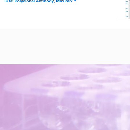
IRX2 Polyclonal Antibody, MaxPab™