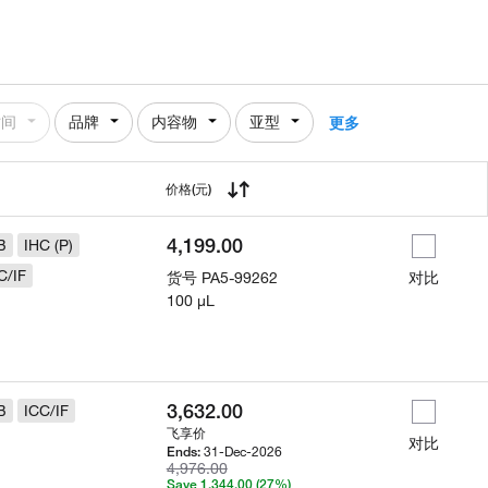
时间
品牌
内容物
亚型
更多
用
价格
(元)
4,199.00
B
IHC (P)
C/IF
货号
PA5-99262
对比
100 µL
3,632.00
B
ICC/IF
飞享价
对比
31-Dec-2026
Ends:
4,976.00
Save 1,344.00 (27%)