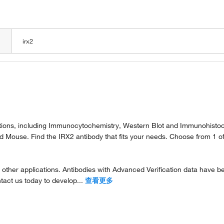
LOADING
ications, including Immunocytochemistry, Western Blot and Immunohist
d Mouse. Find the IRX2 antibody that fits your needs. Choose from 1 o
other applications. Antibodies with Advanced Verification data have been
ntact us today to develop...
查看更多