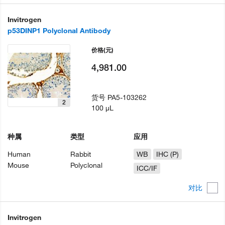
Invitrogen
p53DINP1 Polyclonal Antibody
价格
(元)
4,981.00
货号
PA5-103262
2
100 µL
种属
类型
应用
Human
Rabbit
WB
IHC (P)
Mouse
Polyclonal
ICC/IF
对比
Invitrogen