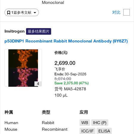
Monoclonal
对比
1篇参考文献
Invitrogen
最多结果图片
p53DINP1 Recombinant Rabbit Monoclonal Antibody (9Y6Z7)
价格
(元)
2,699.00
飞享价
30-Sep-2026
Ends:
5,074.00
Save 2,375.00 (47%)
4
货号
MA5-42878
100 µL
种属
类型
应用
Human
Rabbit
WB
IHC (P)
Mouse
Recombinant
ICC/IF
ELISA