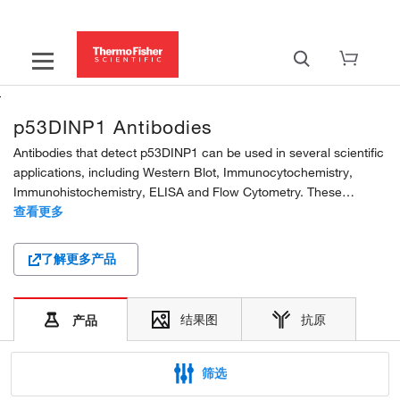
p53DINP1 Antibodies
Antibodies that detect p53DINP1 can be used in several scientific
applications, including Western Blot, Immunocytochemistry,
Immunohistochemistry, ELISA and Flow Cytometry. These
antibodies target p53DINP1 in Human, Mouse and Rat samples.
查看更多
Our p53DINP1 polyclonal and recombinant...
了解更多产品
结果图
抗原
产品
筛选