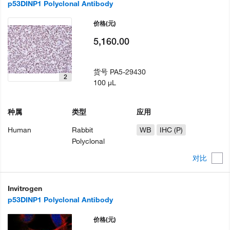
p53DINP1 Polyclonal Antibody
价格
(元)
5,160.00
货号
PA5-29430
2
100 µL
种属
类型
应用
Human
Rabbit
WB
IHC (P)
Polyclonal
对比
Invitrogen
p53DINP1 Polyclonal Antibody
价格
(元)