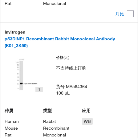
Rat
Monoclonal
对比
Invitrogen
p53DINP1 Recombinant Rabbit Monoclonal Antibody
(K01_3K59)
价格
(元)
不支持线上订购
货号
MA564364
1
100 µL
种属
类型
应用
Human
Rabbit
WB
Mouse
Recombinant
Rat
Monoclonal