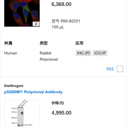
6,368.00
货号
PA5-82221
2
100 µL
种属
类型
应用
Human
Rabbit
IHC (P)
ICC/IF
Polyclonal
对比
Invitrogen
p53DINP1 Polyclonal Antibody
价格
(元)
4,995.00