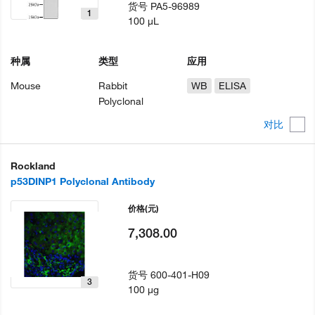
货号
PA5-96989
1
100 µL
种属
类型
应用
Mouse
Rabbit
WB
ELISA
Polyclonal
对比
Rockland
p53DINP1 Polyclonal Antibody
价格
(元)
7,308.00
货号
600-401-H09
3
100 µg