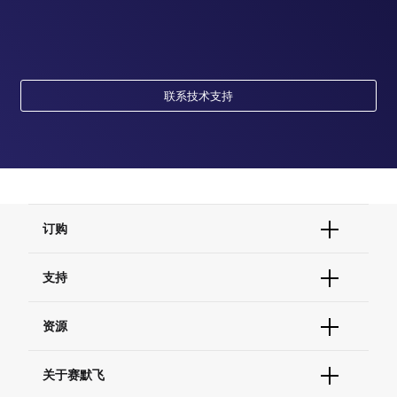
联系技术支持
订购
订单状态查询
支持
订单支持
货号直购
帮助&支持
资源
现货供应中心
联系我们 - 400 820 8982
电子采购
技术支持中心
学习中心
关于赛默飞
查找文件&证书
促销