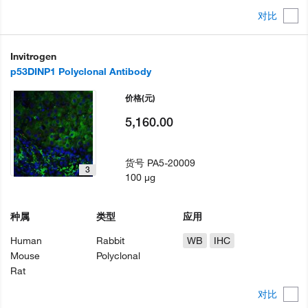
对比
Invitrogen
p53DINP1 Polyclonal Antibody
价格
(元)
5,160.00
货号
PA5-20009
3
100 µg
种属
类型
应用
Human
Rabbit
WB
IHC
Mouse
Polyclonal
Rat
对比