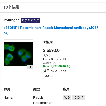
10个结果
Invitrogen
最多结果图片
p53DINP1 Recombinant Rabbit Monoclonal Antibody (JG37-
64)
价格
(元)
2,699.00
飞享价
30-Sep-2026
Ends:
3,996.00
Save 1,297.00 (32%)
4
货号
MA5-34751
100 µL
种属
类型
应用
Human
Rabbit
WB
ICC/IF
Recombinant