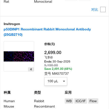
Rat
Monoclonal
对比
Invitrogen
p53DINP1 Recombinant Rabbit Monoclonal Antibody
(25GB2710)
价格
(元)
2,699.00
飞享价
30-Sep-2026
Ends:
5,190.00
Save 2,491.00 (48%)
4
货号
MA570737
100 µL
种属
类型
应用
Human
Rabbit
WB
ICC/IF
Flow
Mouse
Recombinant