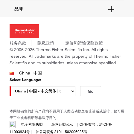
报告网站问题
活动&研讨会
关于我们
品牌
社交媒体
招聘
投资者关系
Thermo Scientific
新闻
Applied Biosystems
社会责任
Invitrogen
商标
Gibco
服务条款
隐私政策
定价和运输保险政策
政策和通知
Ion Torrent
© 2006-2026 Thermo Fisher Scientific Inc. All rights
reserved. All trademarks are the property of Thermo Fisher
Unity Lab Services
Scientific and its subsidiaries unless otherwise specified.
Patheon
PPD
China | 中国
Select Language:
Go
本网站销售的所有产品均不得用于人类或动物之临床诊断或治疗，仅可用
于工业或者科研等非医疗目的。
电子营业执照
|
经营证照公示
|
ICP备案号：沪ICP备
11003924号
|
沪公网安备 31011502006935号