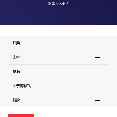
联系技术支持
订购
订单状态查询
支持
订单支持
货号直购
帮助&支持
资源
现货供应中心
联系我们 - 400 820 8982
电子采购
技术支持中心
学习中心
关于赛默飞
查找文件&证书
促销
报告网站问题
活动&研讨会
关于我们
品牌
社交媒体
招聘
投资者关系
Thermo Scientific
新闻
Applied Biosystems