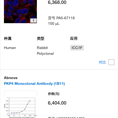
6,368.00
货号
PA5-67116
1
100 µL
种属
类型
应用
Human
Rabbit
ICC/IF
Polyclonal
对比
Abnova
PKP4 Monoclonal Antibody (1B11)
价格
(元)
6,404.00