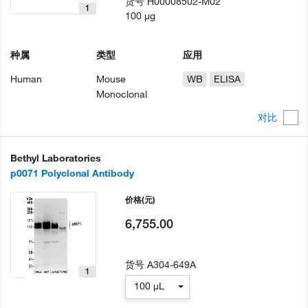
货号
H00008502-M02
1
100 µg
种属
类型
应用
Human
Mouse
WB
ELISA
Monoclonal
对比
Bethyl Laboratories
p0071 Polyclonal Antibody
价格
(元)
6,755.00
货号
A304-649A
1
100 µL