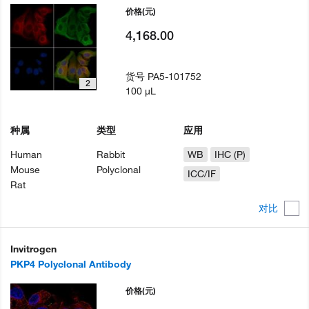
价格
(元)
4,168.00
货号
PA5-101752
2
100 µL
种属
类型
应用
Human
Rabbit
WB
IHC (P)
Mouse
Polyclonal
ICC/IF
Rat
对比
Invitrogen
PKP4 Polyclonal Antibody
价格
(元)