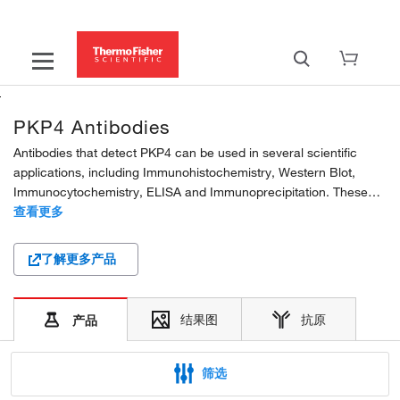
PKP4 Antibodies
Antibodies that detect PKP4 can be used in several scientific
applications, including Immunohistochemistry, Western Blot,
Immunocytochemistry, ELISA and Immunoprecipitation. These
antibodies target PKP4 in Human, Mouse, Bovine and Rat
查看更多
samples. Our PKP4 polyclonal, monoclonal...
了解更多产品
结果图
抗原
产品
筛选