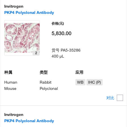
Invitrogen
PKP4 Polyclonal Antibody
价格
(元)
5,830.00
货号
PA5-35286
2
400 µL
种属
类型
应用
Human
Rabbit
WB
IHC (P)
Mouse
Polyclonal
对比
Invitrogen
PKP4 Polyclonal Antibody