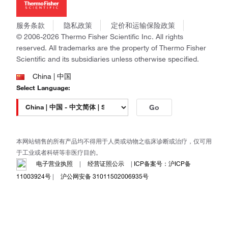
社会责任
Invitrogen
商标
Gibco
服务条款
隐私政策
定价和运输保险政策
政策和通知
Ion Torrent
© 2006-2026 Thermo Fisher Scientific Inc. All rights
reserved. All trademarks are the property of Thermo Fisher
Unity Lab Services
Scientific and its subsidiaries unless otherwise specified.
Patheon
PPD
China | 中国
Select Language:
Go
本网站销售的所有产品均不得用于人类或动物之临床诊断或治疗，仅可用
于工业或者科研等非医疗目的。
电子营业执照
|
经营证照公示
|
ICP备案号：沪ICP备
11003924号
|
沪公网安备 31011502006935号