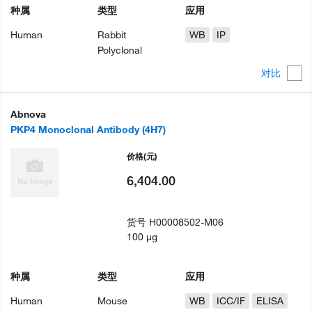
种属
类型
应用
Human
Rabbit
WB
IP
Polyclonal
对比
Abnova
PKP4 Monoclonal Antibody (4H7)
价格
(元)
6,404.00
货号
H00008502-M06
100 µg
种属
类型
应用
Human
Mouse
WB
ICC/IF
ELISA