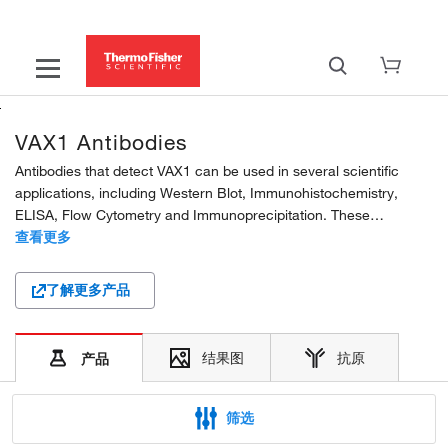
VAX1 Antibodies
Antibodies that detect VAX1 can be used in several scientific
applications, including Western Blot, Immunohistochemistry,
ELISA, Flow Cytometry and Immunoprecipitation. These
antibodies target VAX1 in Human, Mouse and Rat samples. Our
查看更多
VAX1 monoclonal, polyclonal and recombinant...
了解更多产品
结果图
抗原
产品
筛选