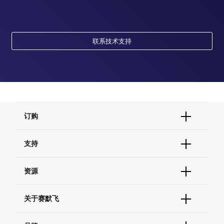
联系技术支持
订购
订单状态查询
支持
订单支持
货号直购
帮助&支持
资源
现货供应中心
联系我们 - 400 820 8982
电子采购
技术支持中心
学习中心
关于赛默飞
查找文件&证书
促销
报告网站问题
活动&研讨会
关于我们