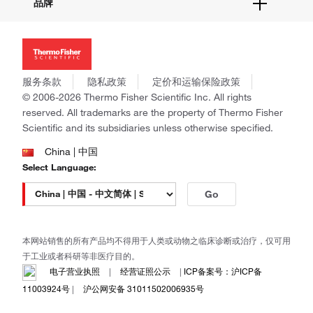
品牌
社交媒体
招聘
投资者关系
Thermo Scientific
新闻
Applied Biosystems
社会责任
Invitrogen
商标
Gibco
服务条款
隐私政策
定价和运输保险政策
政策和通知
Ion Torrent
© 2006-2026 Thermo Fisher Scientific Inc. All rights
reserved. All trademarks are the property of Thermo Fisher
Unity Lab Services
Scientific and its subsidiaries unless otherwise specified.
Patheon
PPD
China | 中国
Select Language:
Go
本网站销售的所有产品均不得用于人类或动物之临床诊断或治疗，仅可用
于工业或者科研等非医疗目的。
电子营业执照
|
经营证照公示
|
ICP备案号：沪ICP备
11003924号
|
沪公网安备 31011502006935号