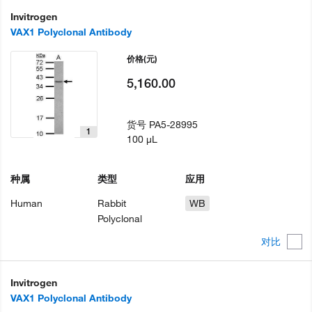
Invitrogen
VAX1 Polyclonal Antibody
价格
(元)
5,160.00
货号
PA5-28995
1
100 µL
种属
类型
应用
Human
Rabbit
WB
Polyclonal
对比
Invitrogen
VAX1 Polyclonal Antibody