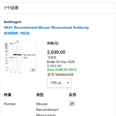
7个结果
Invitrogen
VAX1 Recombinant Mouse Monoclonal Antibody
(K29066_16C2)
价格
(元)
2,699.00
飞享价
30-Sep-2026
Ends:
5,984.00
Save 3,285.00 (55%)
1
货号
MA564459
100 µL
种属
类型
应用
Human
Mouse
IP
Recombinant
Monoclonal