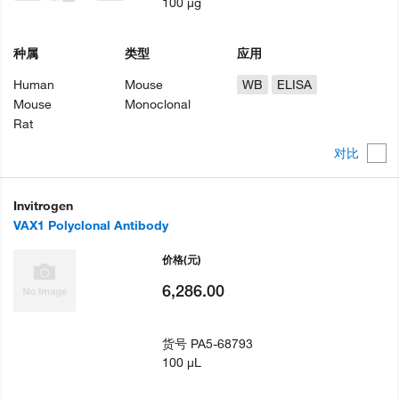
100 µg
种属
类型
应用
Human
Mouse
WB
ELISA
Mouse
Monoclonal
Rat
对比
Invitrogen
VAX1 Polyclonal Antibody
价格
(元)
6,286.00
货号
PA5-68793
100 µL