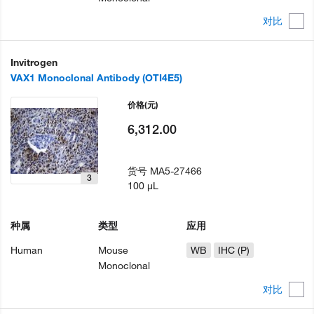
对比
Invitrogen
VAX1 Monoclonal Antibody (OTI4E5)
价格
(元)
6,312.00
货号
MA5-27466
3
100 µL
种属
类型
应用
Human
Mouse
WB
IHC (P)
Monoclonal
对比