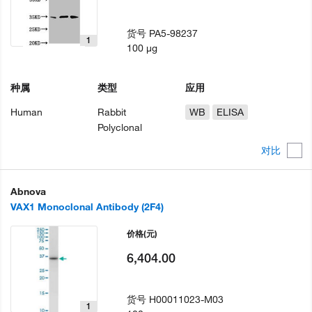
货号
PA5-98237
1
100 µg
种属
类型
应用
Human
Rabbit
WB
ELISA
Polyclonal
对比
Abnova
VAX1 Monoclonal Antibody (2F4)
价格
(元)
6,404.00
货号
H00011023-M03
1