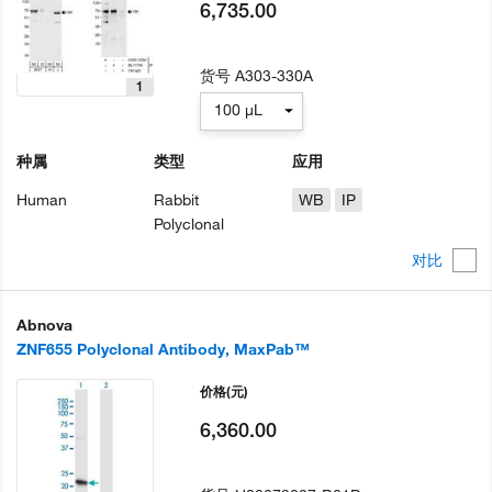
6,735.00
货号
A303-330A
1
100 µL
种属
类型
应用
Human
Rabbit
WB
IP
Polyclonal
对比
Abnova
ZNF655 Polyclonal Antibody, MaxPab™
价格
(元)
6,360.00