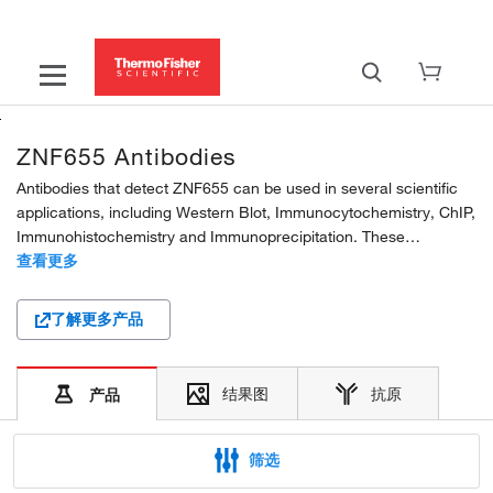
ZNF655 Antibodies
Antibodies that detect ZNF655 can be used in several scientific
applications, including Western Blot, Immunocytochemistry, ChIP,
Immunohistochemistry and Immunoprecipitation. These
antibodies target ZNF655 in Human samples. Our ZNF655
查看更多
polyclonal and monoclonal antibodies are developed...
了解更多产品
结果图
抗原
产品
筛选