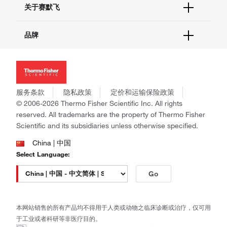
关于赛默飞
查找文件&证书
促销
报告网站问题
活动&研讨会
关于我们
品牌
社交媒体
招聘
投资者关系
Thermo Scientific
新闻
Applied Biosystems
社会责任
Invitrogen
商标
Gibco
服务条款
隐私政策
定价和运输保险政策
政策和通知
Ion Torrent
© 2006-2026 Thermo Fisher Scientific Inc. All rights
reserved. All trademarks are the property of Thermo Fisher
Unity Lab Services
Scientific and its subsidiaries unless otherwise specified.
Patheon
PPD
China | 中国
Select Language:
Go
本网站销售的所有产品均不得用于人类或动物之临床诊断或治疗，仅可用
于工业或者科研等非医疗目的。