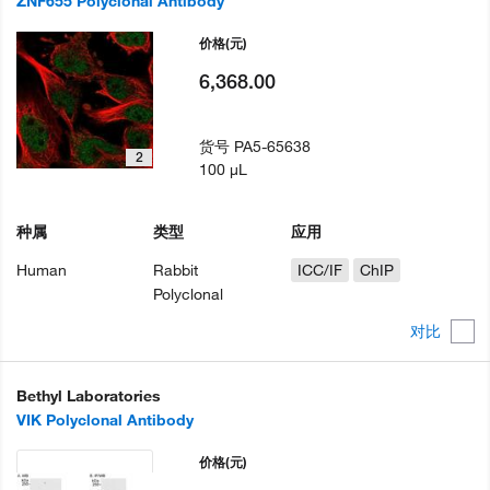
ZNF655 Polyclonal Antibody
价格
(元)
6,368.00
货号
PA5-65638
2
100 µL
种属
类型
应用
Human
Rabbit
ICC/IF
ChIP
Polyclonal
对比
Bethyl Laboratories
VIK Polyclonal Antibody
价格
(元)