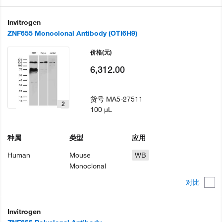
Invitrogen
ZNF655 Monoclonal Antibody (OTI6H9)
价格
(元)
6,312.00
货号
MA5-27511
2
100 µL
种属
类型
应用
Human
Mouse
WB
Monoclonal
对比
Invitrogen