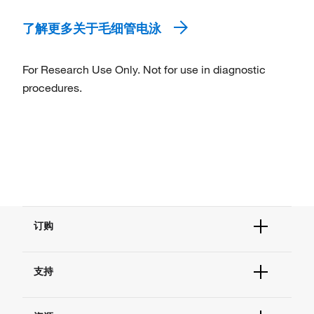
了解更多关于毛细管电泳
For Research Use Only. Not for use in diagnostic
procedures.
订购
订单状态查询
支持
订单支持
货号直购
帮助&支持
现货供应中心