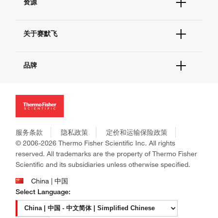
资源
联系我们 - 400 820 8982
电子采购
技术支持中心
学习中心
查找文件&证书
关于赛默飞
促销
报告网站问题
活动&研讨会
关于我们
社交媒体
品牌
招聘
投资者关系
Thermo Scientific
新闻
Applied Biosystems
社会责任
Invitrogen
商标
Gibco
政策和通知
服务条款
隐私政策
定价和运输保险政策
Ion Torrent
© 2006-2026 Thermo Fisher Scientific Inc. All rights
Unity Lab Services
reserved. All trademarks are the property of Thermo Fisher
Patheon
Scientific and its subsidiaries unless otherwise specified.
PPD
China | 中国
Select Language: