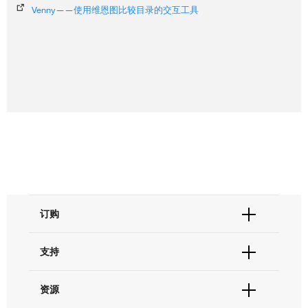
Venny——使用维恩图比较目录的交互工具
订购
订单状态查询
支持
订单支持
货号直购
帮助&支持
资源
现货供应中心
联系我们 - 400 820 8982
电子采购