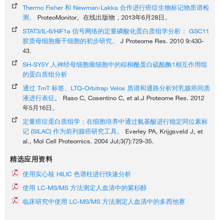
Thermo Fisher 和 Newman-Lakka 合作进行癌症生物标记物质谱检
测。
ProteoMonitor。在线出版物，2013年6月28日。
STAT3/IL-6/HIF1a 信号网络的定量磷酸化蛋白质组学分析： GSC11
胶质母细胞瘤干细胞的初步研究。
J Proteome Res. 2010 9:430-
43.
SH-SY5Y 人神经母细胞瘤细胞中的棕榈酰蛋白硫酯酶1相互作用组
的蛋白质组分析
通过 TmT 标签、LTQ-Orbitrap Velos 质谱和通路分析对乳腺癌间质
液进行表征
。 Raso C, Cosentino C, et al.J Proteome Res. 2012
年5月16日。
定量癌症蛋白质组学：在细胞培养中通过氨基酸进行稳定同位素标
记 (SILAC) 作为前列腺癌研究工具。
Everley PA, Krijgsveld J, et
al., Mol Cell Proteomics. 2004 Jul;3(7):729-35.
精选应用资料
使用实心核 HILIC 色谱柱进行快速分析
使用 LC-MS/MS 方法测定人血清中的紫杉醇
临床研究中使用 LC-MS/MS 方法测定人血清中的多西他赛