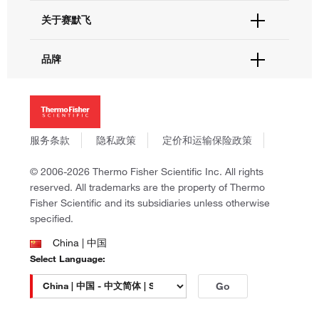
技术支持中心
学习中心
关于赛默飞
查找文件&证书
促销
报告网站问题
活动&研讨会
关于我们
品牌
社交媒体
招聘
投资者关系
Thermo Scientific
新闻
Applied Biosystems
社会责任
Invitrogen
商标
Gibco
服务条款
隐私政策
定价和运输保险政策
政策和通知
Ion Torrent
© 2006-2026 Thermo Fisher Scientific Inc. All rights
Unity Lab Services
reserved. All trademarks are the property of Thermo
Patheon
Fisher Scientific and its subsidiaries unless otherwise
PPD
specified.
China | 中国
Select Language:
Go