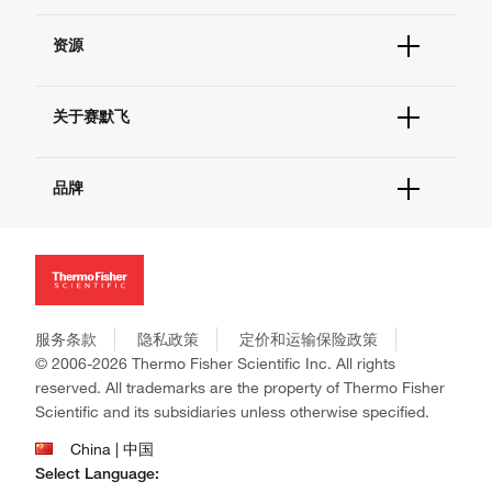
货号直购
帮助&支持
现货供应中心
资源
联系我们 - 400 820 8982
电子采购
技术支持中心
学习中心
查找文件&证书
关于赛默飞
促销
报告网站问题
活动&研讨会
关于我们
社交媒体
品牌
招聘
投资者关系
Thermo Scientific
新闻
Applied Biosystems
社会责任
Invitrogen
商标
Gibco
政策和通知
服务条款
隐私政策
定价和运输保险政策
Ion Torrent
© 2006-2026 Thermo Fisher Scientific Inc. All rights
Unity Lab Services
reserved. All trademarks are the property of Thermo Fisher
Patheon
Scientific and its subsidiaries unless otherwise specified.
PPD
China | 中国
Select Language: