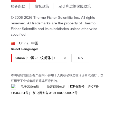
商标
Gibco
服务条款
隐私政策
定价和运输保险政策
政策和通知
Ion Torrent
© 2006-2026 Thermo Fisher Scientific Inc. All rights
Unity Lab Services
reserved. All trademarks are the property of Thermo
Patheon
Fisher Scientific and its subsidiaries unless otherwise
PPD
specified.
China | 中国
Select Language:
Go
本网站销售的所有产品均不得用于人类或动物之临床诊断或治疗，仅
可用于工业或者科研等非医疗目的。
电子营业执照
|
经营证照公示
|
ICP备案号：沪ICP备
11003924号
|
沪公网安备 31011502006935号