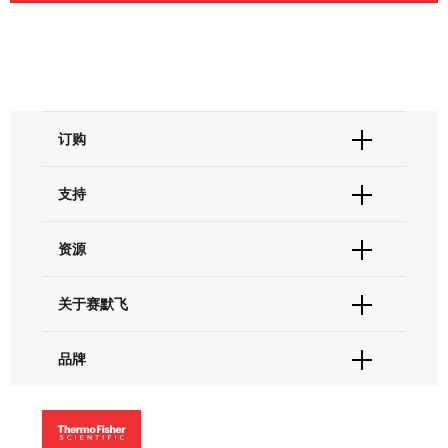
订购
订单状态查询
支持
订单支持
货号直购
帮助&支持
资源
现货供应中心
联系我们 - 400 820 8982
电子采购
技术支持中心
学习中心
关于赛默飞
查找文件&证书
促销
报告网站问题
活动&研讨会
关于我们
品牌
社交媒体
招聘
投资者关系
Thermo Scientific
新闻
Applied Biosystems
社会责任
Invitrogen