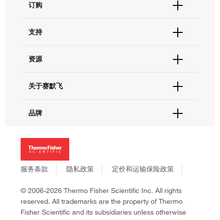
订购
订单状态查询
支持
订单支持
货号直购
帮助&支持
资源
现货供应中心
联系我们 - 400 820 8982
电子采购
技术支持中心
学习中心
关于赛默飞
查找文件&证书
促销
报告网站问题
活动&研讨会
关于我们
品牌
社交媒体
招聘
投资者关系
Thermo Scientific
新闻
Applied Biosystems
社会责任
Invitrogen
商标
Gibco
服务条款
隐私政策
定价和运输保险政策
政策和通知
Ion Torrent
© 2006-2026 Thermo Fisher Scientific Inc. All rights
Unity Lab Services
reserved. All trademarks are the property of Thermo
Patheon
Fisher Scientific and its subsidiaries unless otherwise
PPD