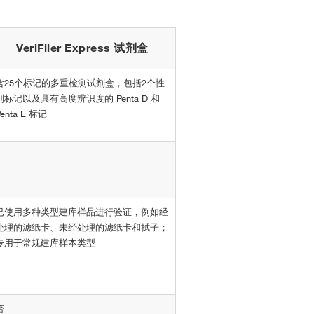
VeriFiler Express 试剂盒
含25个标记的多重检测试剂盒，包括2个性
别标记以及具有高度辨识度的 Penta D 和
Penta E 标记
已使用多种类型建库样品进行验证，例如经
处理的滤纸卡、未经处理的滤纸卡和拭子；
专用于常规建库样本类型
否