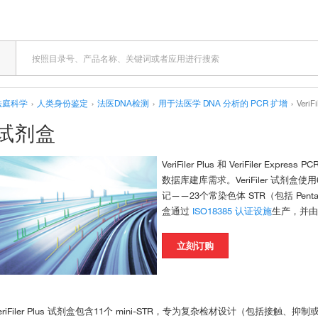
法庭科学
›
人类身份鉴定
›
法医DNA检测
›
用于法医学 DNA 分析的 PCR 扩增
›
Veri
扩增试剂盒
VeriFiler Plus 和 VeriFiler 
数据库建库需求。VeriFiler 试剂盒
记——23个常染色体 STR（包括 Pent
盒通过
ISO18385 认证设施
生产，并
立刻订购
eriFiler Plus 试剂盒
包含11个 mini-STR，专为复杂检材设计（包括接触、