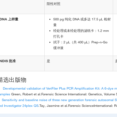
阳性对照
DNA 上样量
500 pg 纯化 DNA 或多达 17.5 µL 检材
量
经处理或未经处理的滤纸卡：1.2 mm
打孔卡
拭子：2 μL（共 400 μL）Prep-n-Go
缓冲液
NDIS 批准
是
精选出版物
Developmental validation of VeriFiler Plus PCR Amplification Kit: A 6-dye
amples
Green, Robert et al.Forensic Science International: Genetics, Volume
Sensitivity and baseline noise of three new generation forensic autosomal ST
nd Investigator 24plex QS
.Tay, Jasmine et al.Forensic ScienceInternational: