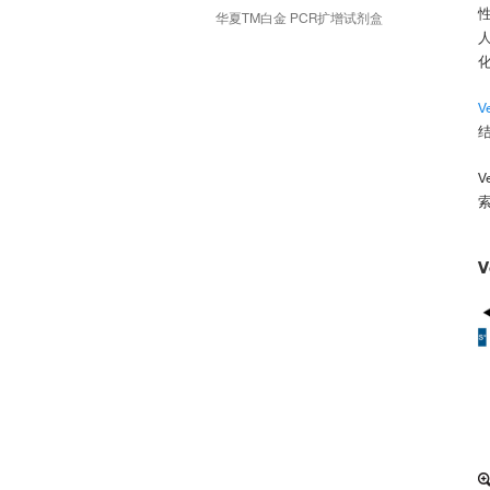
华夏TM白金 PCR扩增试剂盒
人
V
V
索
V