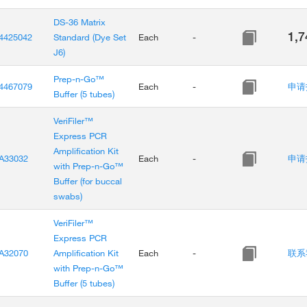
DS-36 Matrix
1,7
4425042
Standard (Dye Set
Each
-
J6)
Prep-n-Go™
4467079
Each
-
申请
Buffer (5 tubes)
VeriFiler™
Express PCR
Amplification Kit
A33032
Each
-
申请
with Prep-n-Go™
Buffer (for buccal
swabs)
VeriFiler™
Express PCR
A32070
Amplification Kit
Each
-
联系
with Prep-n-Go™
Buffer (5 tubes)