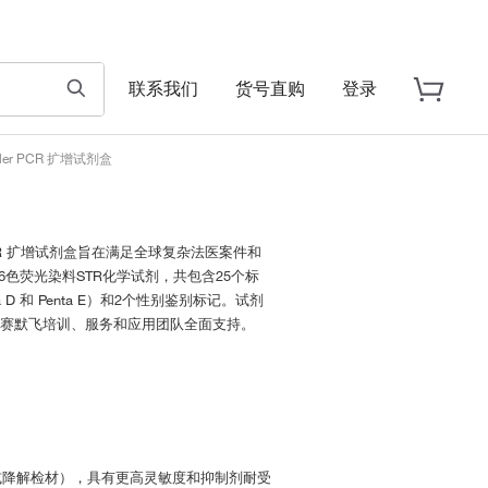
联系我们
货号直购
登录
Filer PCR 扩增试剂盒
Express PCR 扩增试剂盒旨在满足全球复杂法医案件和
使用6色荧光染料STR化学试剂，共包含25个标
a D 和 Penta E）和2个性别鉴别标记。试剂
由赛默飞培训、服务和应用团队全面支持。
抑制或降解检材），具有更高灵敏度和抑制剂耐受