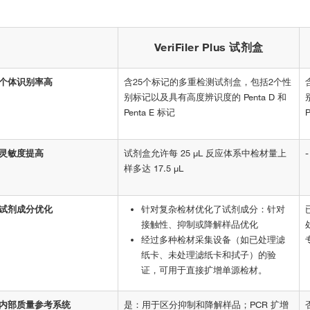
VeriFiler Plus 试剂盒
个体识别率高
含25个标记的多重检测试剂盒，包括2个性
别标记以及具有高度辨识度的 Penta D 和
Penta E 标记
灵敏度提高
试剂盒允许每 25 µL 反应体系中检材量上
-
样多达 17.5 µL
试剂成分优化
针对复杂检材优化了试剂成分：针对
接触性、抑制或降解样品优化
经过多种检材采集设备（如已处理滤
纸卡、未处理滤纸卡和拭子）的验
证，可用于直接扩增单源检材。
内部质量参考系统
是：用于区分抑制和降解样品；PCR 扩增