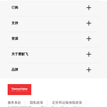
订购
订单状态查询
支持
订单支持
货号直购
帮助&支持
现货供应中心
资源
联系我们 - 400 820 8982
电子采购
技术支持中心
学习中心
查找文件&证书
关于赛默飞
促销
报告网站问题
活动&研讨会
关于我们
社交媒体
品牌
招聘
投资者关系
Thermo Scientific
新闻
Applied Biosystems
社会责任
Invitrogen
商标
Gibco
政策和通知
服务条款
隐私政策
定价和运输保险政策
Ion Torrent