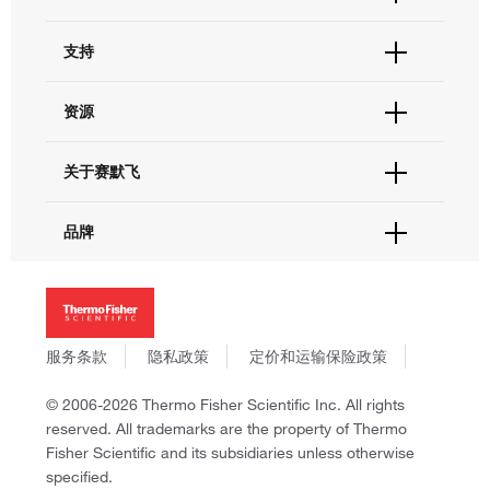
订单状态查询
支持
订单支持
货号直购
帮助&支持
资源
现货供应中心
联系我们 - 400 820 8982
电子采购
技术支持中心
学习中心
关于赛默飞
查找文件&证书
促销
报告网站问题
活动&研讨会
关于我们
品牌
社交媒体
招聘
投资者关系
Thermo Scientific
新闻
Applied Biosystems
社会责任
Invitrogen
商标
Gibco
服务条款
隐私政策
定价和运输保险政策
政策和通知
Ion Torrent
© 2006-2026 Thermo Fisher Scientific Inc. All rights
Unity Lab Services
reserved. All trademarks are the property of Thermo
Patheon
Fisher Scientific and its subsidiaries unless otherwise
PPD
specified.