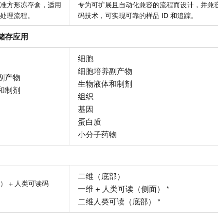
准方形冻存盒，适用
专为可扩展且自动化兼容的流程而设计，并兼
品处理流程。
码技术，可实现可靠的样品 ID 和追踪。
储存应用
细胞
细胞培养副产物
副产物
生物液体和制剂
和制剂
组织
基因
蛋白质
小分子药物
二维（底部）
） + 人类可读码
一维 + 人类可读（侧面） *
二维人类可读（底部） *