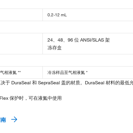
0.2-12 mL
24、48、96 位 ANSI/SLAS 架
冻存盒
相液氮 **
冷冻样品至气相液氮 *
于 DuraSeal 和 SepraSeal 盖的材质。DuraSeal 材料的最低允
ryoFlex 保护时，可在液氮中使用
指南