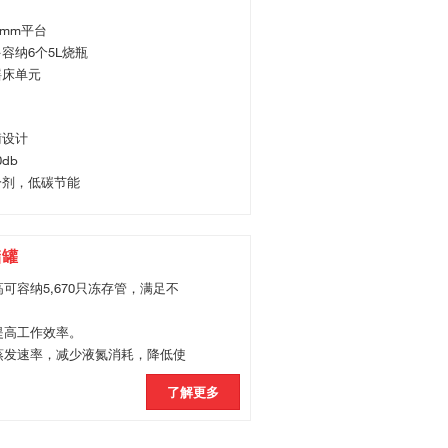
60mm平台
容纳6个5L烧瓶
摇床单元
衡设计
db
冷剂，低碳节能
储罐
高可容纳5,670只冻存管，满足不
提高工作效率。
蒸发速率，减少液氮消耗，降低使
了解更多
。