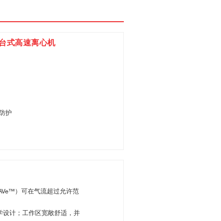
 通风型台式高速离心机
重防护
DAVe™）可在气流超过允许范
程学设计；工作区宽敞舒适，并