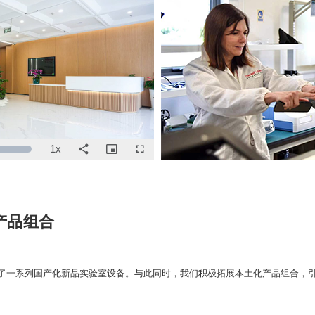
Play
Video
1x
n
oaded
:
Playback
Share
Picture-
Fullscreen
5.89%
Rate
in-
Picture
产品组合
了一系列国产化新品实验室设备。与此同时，我们积极拓展本土化产品组合，