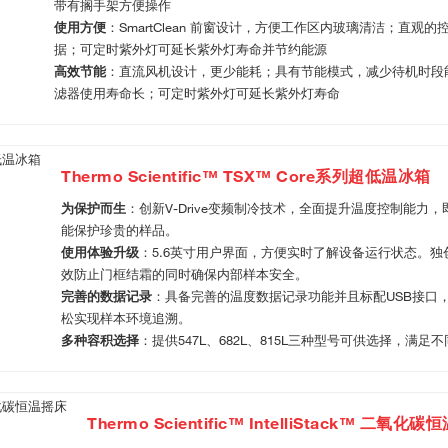
带有搁手架方便操作
使用方便
：SmartClean 前窗设计，方便工作区内玻璃清洁；直观
据；可定时紫外灯可延长紫外灯寿命并节约能源
高效节能
：直流风机设计，更少能耗；具有节能模式，减少待机时段
滤器使用寿命长；可定时紫外灯可延长紫外灯寿命
Thermo Scientific™ TSX™ Core系列超低温冰箱
为保护而生
：创新V-Drive变频制冷技术，全面提升温度控制能力
能保护珍贵的样品。
使用体验升级
：5.6英寸用户界面，方便实时了解设备运行状态。
效防止门框结霜的同时确保内部样本安全。
完善的数据记录
：具备完善的温度数据记录功能并且标配USB接口
松实现样本环境追溯。
多种容积选择
：提供547L、682L、815L三种型号可供选择，满足
Thermo Scientific™ IntelliStack™ 二氧化