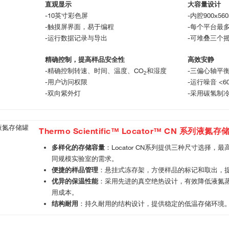
直观显示
大容量设计
-10英寸彩色屏
-内腔900x5
-触摸屏界面，易于编程
-每个平台最多
-运行数据记录与导出
-可堆叠三个
精确控制，提高样品安全性
高效安静
-精确控制转速、时间、温度、CO
和湿度
-三偏心轴平
2
-用户访问权限
-运行噪音 <60
-双向紫外灯
-采用碳氢制
Thermo Scientific™ Locator™ CN 系列液氮存
多样化的存储容量
：Locator CN系列提供三种尺寸选择，最
同规模实验室的需求。
便捷的样品管理
：悬挂式冻存架，方便样品的标记和取出，
优异的保温性能
：采用先进的真空绝热设计，有效降低液氮
用成本。
结构耐用
：持久耐用的结构设计，提供稳定的低温存储环境