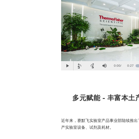
Current
0:00
/
Duratio
0:27
L
Play
Skip
Skip
Mute
3
backward
forward
5
5
Time
seconds
seconds
多元赋能 - 丰富本土
近年来，赛默飞实验室产品事业部陆续推出
产实验室设备、试剂及耗材。