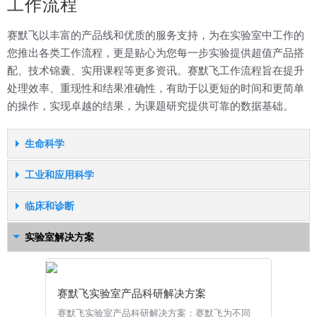
工作流程
开发到商业化上市的每个关键环节，帮助客户加快创新速度并提高生
产力。
赛默飞以丰富的产品线和优质的服务支持，为在实验室中工作的
您推出各类工作流程，更是贴心为您每一步实验提供超值产品搭
方案详情
配、技术锦囊、实用课程等更多资讯。赛默飞工作流程旨在提升
处理效率、重现性和结果准确性，有助于以更短的时间和更简单
的操作，实现卓越的结果，为课题研究提供可靠的数据基础。
生命科学
工业和应用科学
蛋白免疫印迹（Western Blot）工作流程
临床和诊断
赛默飞Western Blot 工作流程旨在提升处理效
RapidFinder STEC 检测工作流程
率、重现性和结果准确性，有助于以更短的时间
实验室解决方案
和更简单的操作，实现卓越的免疫印迹结果，为
RapidFinder™ STEC 检测工作流程是一个全面
临床检测及研究解决方案
课题研究提供可靠的数据基础。
的、经过验证的大肠杆菌 O157:H7 和6种非
O157 STEC（志贺毒素大肠杆菌）的筛选和确认
为了达成人类未来健康目标，让临床检验分析更
赛默飞实验室产品科研解决方案
系统，具有两套 AOAC 研究所 (AOAC-RI) 性能
精准，赛默飞可以提供包括高效液相、电感耦合
核酸电泳工作流程
检测方法SM认证的工作流程，可以极大减少样
质谱仪、三重四极杆液质联用仪等更精准的分析
赛默飞实验室产品科研解决方案：赛默飞为不同