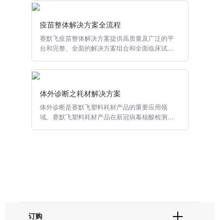
供了有效的体外研究工具，用于评估基因功能，
和生产，运输储存，大宗交易，精炼纯化等上、
疾病建模和再生疗法研究策略。
中、下游三个部门，提供各种工业用实验室分析
疫苗整体解决方案全流程
仪器产品系列，组合使用可提高您的分析能力并
诱导性多能干细胞研究工作流程
简化分析过程。
赛默飞疫苗整体解决方案提供高质量及广泛的平
从最初发现iPSC到目前的突破，我们的干细胞研
台和完整、全面的解决方案组合和全面临床试验
药学等效性评价工作流程
究产品一直是诱导性多能干细胞研究中不可分割
服务以满足客户疫苗研发到 QA/QC全过程的分
的一环。从重编程体细胞到 iPSC 增殖、验证与
良品率是半导体产业的生命线，赛默飞半导体解
析需求。
分化,我们丰富的技术平台为干细胞工作流程的每
决方案能为整个半导体制造过程的质量控制提供
个步骤都提供了优化工具。
稳健可靠的分析方法，助力全面提升产品良率。
体外诊断之耗材解决方案
建立心脏疾病模型的五步工作流程
体外诊断是赛默飞塑料耗材产品的重要应用领
查看建立心血管疾病模型的工作流程，了解我们
域。赛默飞塑料耗材产品在新冠病毒核酸检测和
单颗粒分析工作流程
的科学家如何在hiPSC中创建与心肌肌钙蛋白T基
抗原、抗体检测过程中发挥着重要作用。
因（TNNT2 R141Q）相关的扩张型心肌病
冷冻电子显微分析是一个多步骤过程——了解它
（DCM）相关突变，以生成iPSC衍生的心脏病
如何通过点击以下工作流程步骤来加速您的单颗
模型。
粒分析工作，继而加速研发进程。
血管生成研究解决方案
我们的原代细胞完整解决方案使科学家能够在一
冷冻电子断层扫描工作流程
个简单和优化的模型中研究这些血管生成过程。
无论您是刚开始血管生成研究的新人，还是经验
冷冻电子断层扫描工作流程帮助客户了解冷冻电
丰富的科学家，我们的解决方案能够满足您的所
子断层扫描（cryoET）这项突破性技术，对细胞
订购
有血管生成研究需求。