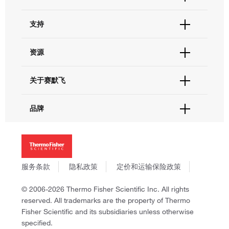
结构环境中的生物分子进行 3D 可视化和分析，
有助于深入理解细胞过程的结构基础。
蛋白样品制备的五步流程
订单状态查询
支持
订单支持
蛋白制备的目的是获取高品质蛋白样品，以尽可
土壤污染整体解决方案
货号直购
能提高下游分析的成功率，我们的蛋白样品制备
帮助&支持
流程为您提供高效率且能维持蛋白功能的方法和
资源
现货供应中心
赛默飞坚实的产品矩阵，不仅能为土壤中重金属
联系我们 - 400 820 8982
试剂。
污染分析提供从样品前处理到数据输出的全流程
电子采购
技术支持中心
学习中心
解决方案，同时，能助您拓展土壤中有机污染物
关于赛默飞
查找文件&证书
和离子型污染物分析，为土壤污染全面治理提供
促销
Sanger 测序工作流程
报告网站问题
强大支持。
活动&研讨会
关于我们
我们简单而快速的Sanger测序全套解决方案可在
品牌
社交媒体
赛默飞水质监测解决方案
不到一个工作日内完成从样本到结果的全部过
招聘
程。赛默飞提供的Applied Biosystems产品可用
除常规VOCs/SVOCs、农残、重金属、离子污染
投资者关系
Thermo Scientific
于支持我们推荐工作流程中的许多步骤，从PCR
等，全氟化合物、消毒副产物等新污染物治理也
新闻
Applied Biosystems
扩增直到数据分析。
提上日程。如何实现更快速、更准确、更高通量
社会责任
Invitrogen
分析，成为困扰水质分析工作者一道难题。赛默
新一代高通量测序 (NGS) 工作流程
商标
Gibco
飞水质检测解决方案，立足标准，面向未来，为
服务条款
隐私政策
定价和运输保险政策
二代测序(NGS)是一种高通量测序方法，可以对
政策和通知
您排忧解难。
Ion Torrent
生态环保固废专项解决方案
DNA或RNA样本的碱基对进行快速测序。从研究
© 2006-2026 Thermo Fisher Scientific Inc. All rights
Unity Lab Services
到临床，从小基因检测组合到外显子组或转录
相比传统疫苗，mRNA疫苗通过体外转录合成，
reserved. All trademarks are the property of Thermo
Patheon
组，我们的高通量测序 (NGS) 解决方案可助力您
在开发和生产周期上有着明显的优势，成为对抗
Fisher Scientific and its subsidiaries unless otherwise
PPD
在研究领域的发现和理解。
大规模爆发性传染病的新希望。
specified.