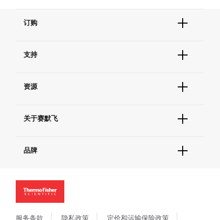
订购
订单状态查询
支持
订单支持
货号直购
帮助&支持
现货供应中心
资源
联系我们 - 400 820 8982
电子采购
技术支持中心
学习中心
查找文件&证书
关于赛默飞
促销
报告网站问题
活动&研讨会
关于我们
社交媒体
品牌
招聘
投资者关系
Thermo Scientific
新闻
Applied Biosystems
社会责任
Invitrogen
商标
Gibco
政策和通知
服务条款
隐私政策
定价和运输保险政策