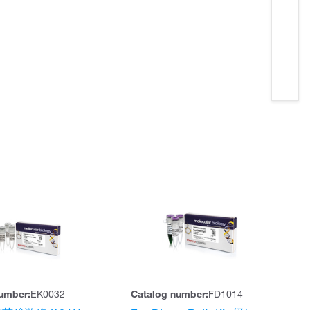
umber:
EK0032
Catalog number:
FD1014