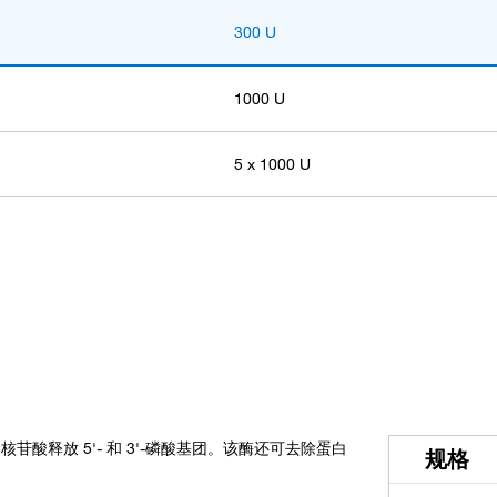
300 U
1000 U
5 x 1000 U
NA 和核苷酸释放 5'- 和 3'-磷酸基团。该酶还可去除蛋白
规格