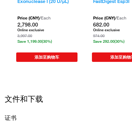
Exonuclease I (20 U/μL)
FastDigest Esp3
Price (
CNY
)
/
Each
Price (
CNY
)
/
Each
2,798.00
682.00
Online exclusive
Online exclusive
3,997.00
974.00
Save
1,199.00
(30%)
Save
292.00
(30%)
添加至购物车
添加至购物
文件和下载
证书