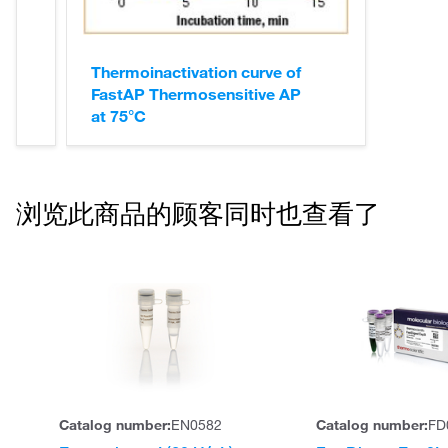
Thermoinactivation curve of
FastAP Thermosensitive AP
at 75°C
浏览此商品的顾客同时也查看了
Catalog number:
EN0582
Catalog number:
FD