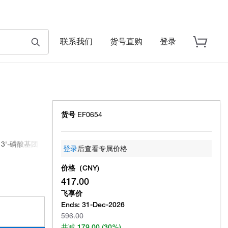
联系我们
货号直购
登录
货号
EF0654
3'-磷酸基团
登录
后查看专属价格
价格（CNY)
417.00
飞享价
Ends:
31-Dec-2026
596.00
共减
179.00
(30%)