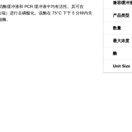
兼容缓冲
限制性内切酶缓冲液和 PCR 缓冲液中均有活性。其可在
-突出端）进行去磷酸化。该酶在 75°C 下于 5 分钟内失
产品类型
酸酶。
数量
最大浓度
酶
Unit Size