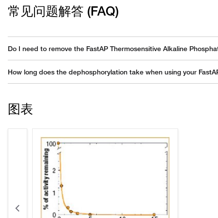
常见问题解答 (FAQ)
Do I need to remove the FastAP Thermosensitive Alkaline Phosphata
No, removal is not necessary. The enzyme can be inactivated in 5 m
How long does the dephosphorylation take when using your FastA
Dephosphorylation takes place in approximately 10 mins at 37 degr
图表