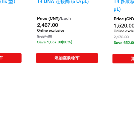
I（IIs 型）
T4 DNA 连接酶 (5 U/μL)
T4 多聚核
μL)
Price (
CNY
)
/
Each
Price (
CN
2,467.00
1,520.0
Online exclusive
Online excl
3,524.00
2,172.00
Save
1,057.00
(30%)
Save
652.0
车
添加至购物车