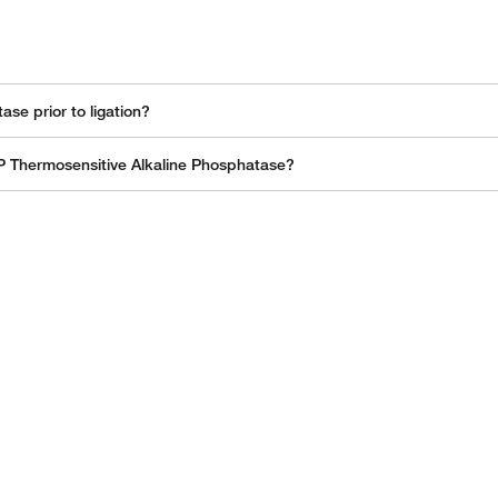
se prior to ligation?
ins at 75 degrees C.
P Thermosensitive Alkaline Phosphatase?
ees C.