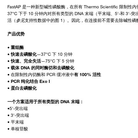
FastAP 是一种新型碱性磷酸酶，在所有 Thermo Scientific 
37°C 下于 10 分钟内对所有类型的 DNA 末端（平末端、5'-和 3'
活（
参见
支持性数据中的图 1）。因此，在连接前不需要去除碱性磷
产品优势
•
重组酶
•
快速去磷酸化
—37°C 下 10 分钟
•
快速、完全失活
—75°C 下 5 分钟
•
载体 DNA 的同时酶切和去磷酸化
• 在限制性内切酶和 PCR 缓冲液中
有 100% 活性
•
PCR 纯化结合 Exo I
•
蛋白去磷酸化
一个方案适用于所有类型的 DNA 末端：
•5'-突出端
• 3'-突出端
• 平末端
• 单核苷酸