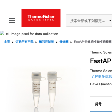
搜索全部或下列指定分类
主页
▸
订购所有产品
▸
酶和抑制剂
▸
修饰酶
▸
FastAP 热敏感性碱性磷酸酶 (1
Thermo Scien
FastA
Thermo Sc
了解更多信息
Have Questio
货号