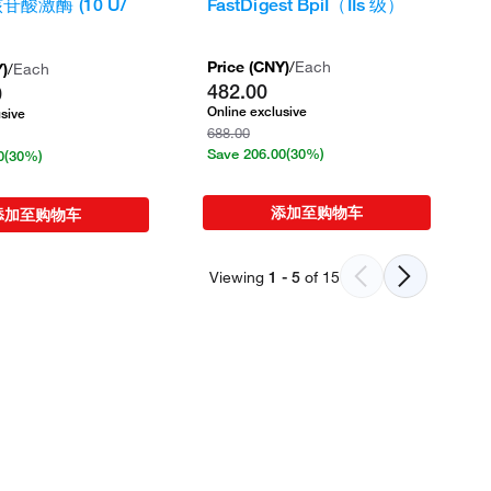
苷酸激酶 (10 U/
FastDigest BpiI（IIs 级）
Price (
CNY
)
/
Each
Y
)
/
Each
482.00
0
Online exclusive
usive
688.00
Save
206.00
(30%)
0
(30%)
添加至购物车
添加至购物车
Viewing
1
-
5
of
15